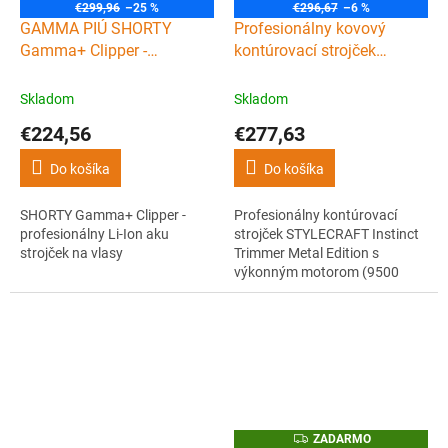
A
A
€299,96
–25 %
€296,67
–6 %
D
D
GAMMA PIÚ SHORTY
Profesionálny kovový
A
A
R
R
Gamma+ Clipper -
kontúrovací strojček
M
M
profesionálny Li-Ion aku
STYLECRAFT Instinct
O
O
strojček na vlasy
trimmer Metal edition
Skladom
Skladom
€224,56
€277,63
Do košíka
Do košíka
SHORTY Gamma+ Clipper -
Profesionálny kontúrovací
profesionálny Li-Ion aku
strojček STYLECRAFT Instinct
strojček na vlasy
Trimmer Metal Edition s
výkonným motorom (9500
ot./min), čepeľou Black
Diamond Carbon a 4h výdržou.
Kompaktný, ľahký a
ergonomický s tichou
prevádzkou a vymeniteľnými
krytmi (čierny, ružový, biely).
Z
ZADARMO