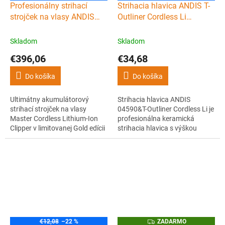
Profesionálny strihací
Strihacia hlavica ANDIS T-
A
R
strojček na vlasy ANDIS
Outliner Cordless Li
M
Cordless Master Gold
(04590)
O
Skladom
Skladom
€396,06
€34,68
Do košíka
Do košíka
Ultimátny akumulátorový
Strihacia hlavica ANDIS
strihací strojček na vlasy
04590&T-Outliner Cordless Li je
Master Cordless Lithium-Ion
profesionálna keramická
Clipper v limitovanej Gold edícii
strihacia hlavica s výškou
od obľúbenej americkej značky
strihu 0,4 mm kompatibilná s
ANDIS vhodný pre
bezdrôtovým strihacím
profesionálnych kaderníkov a
strojčekom Andis Cordless T-
barberov.
Outliner Li.
Z
€12,08
–22 %
ZADARMO