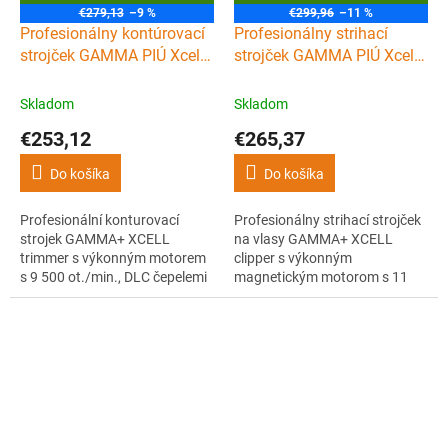
A
A
€279,13
–9 %
€299,96
–11 %
D
D
Profesionálny kontúrovací
Profesionálny strihací
A
A
R
R
strojček GAMMA PIÚ Xcell
strojček GAMMA PIÚ Xcell
M
M
Trimmer
Clipper
O
O
Skladom
Skladom
€253,12
€265,37
Do košíka
Do košíka
Profesionální konturovací
Profesionálny strihací strojček
strojek GAMMA+ XCELL
na vlasy GAMMA+ XCELL
trimmer s výkonným motorem
clipper s výkonným
s 9 500 ot./min., DLC čepelemi
magnetickým motorom s 11
a výdrží až 180 minut. Skvělý
500 ot./min., DLC čepeľami,
pro precizní kontury a detailní
hliníkovým telom, 3 výmennými
úpravy.
páčkami a výdržou až 180
minút.