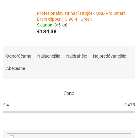
Profesionálny strihací strojček MRD Pro Smart
Brain clipper HC-90-4 - Green
Skladom
(>5 ks)
€184,38
R
a
Odporúčame
Najlacnejšie
Najdrahšie
Najpredávanejšie
d
e
Abecedne
n
i
e
Cena
p
r
€
4
€
475
o
d
u
k
t