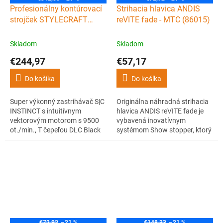
D
Profesionálny kontúrovací
Strihacia hlavica ANDIS
A
R
strojček STYLECRAFT
reVITE fade - MTC (86015)
M
Instinct trimmer
O
Skladom
Skladom
€244,97
€57,17
Do košíka
Do košíka
Super výkonný zastrihávač S|C
Originálna náhradná strihacia
INSTINCT s intuitívnym
hlavica ANDIS reVITE fade je
vektorovým motorom s 9500
vybavená inovatívnym
ot./min., T čepeľou DLC Black
systémom Show stopper, ktorý
Diamond Carbon širokou 40
je založený na snímaní hlavice
mm s vysokou hladkosťou a
spoločne s aretačným
konštrukciou s otvorenou
systémom, vďaka čomu sa
kostrou 360 ° odhal. Súčasťou
strojček lepšie čistí a súčasne je
balenia sú 2 výmenné kryty,
uľahčená a urýchlená výmena
takže si môžete strojček
hlavice bez potreby
nahodiť do čiernej, červenej...
akéhokoľvek náradia. Má...
€72,92
–21 %
€148,33
–21 %