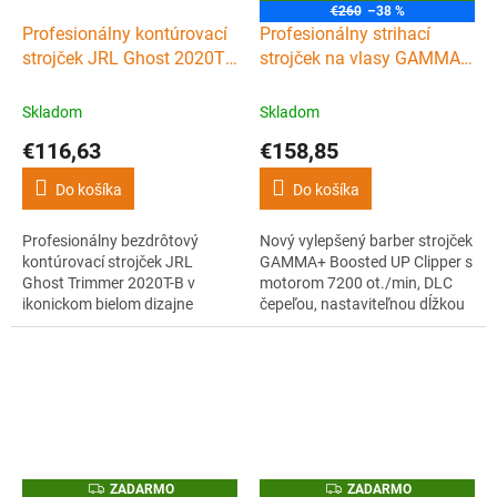
A
€260
–38 %
D
Profesionálny kontúrovací
Profesionálny strihací
A
R
strojček JRL Ghost 2020T-
strojček na vlasy GAMMA
M
B Trimmer White
PIÚ Boosted UP Clipper
O
Skladom
Skladom
€116,63
€158,85
Do košíka
Do košíka
Profesionálny bezdrôtový
Nový vylepšený barber strojček
kontúrovací strojček JRL
GAMMA+ Boosted UP Clipper s
Ghost Trimmer 2020T-B v
motorom 7200 ot./min, DLC
ikonickom bielom dizajne
čepeľou, nastaviteľnou dĺžkou
nabitý inovatívnymi a
strihu, 3 rôzne farebnými
patentovanými technológiami.
krytmi (čierny, biely, zelený), 3
Tichý chod, predĺžená 3,5-
páčkami a magnetickými
hodinová výdrž batérie,
nástavcami. Štýl, výkon a
neprehrievajúca sa 360 °
precíznosť v jednom.
odkrytá čepeľ či špeciálny
Profesionálny strihací strojček
nabíjací stojan v balení.
na vlasy GAMMA PIÚ...
Z
Z
ZADARMO
ZADARMO