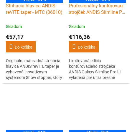
Strihacia hlavica ANDIS
Profesionálny kontúrovací
reVITE taper - MTC (86010)
strojček ANDIS Slimline Pro
Li T-Blade - Galaxy
Skladom
Skladom
€57,17
€116,36
Do košíka
Do košíka
Originálna náhradná strihacia
Limitovaná edícia
hlavica ANDIS reVITE taper je
kontúrovacieho strojčeka
vybavená inovatívnym
ANDIS Galaxy Slimline Pro Li
systémom Show stopper, ktorý
vyladená pre ultra presné
je založený na snímaní hlavice
detaily. Ohromí vás jeho
spoločne s aretačným
ergonomický tvar, nízka váha a
systémom, vďaka čomu sa
luxusný perleťovo modrý
strojček lepšie čistí a súčasne je
dizajn.
uľahčená a urýchlená výmena
hlavice bez potreby
akéhokoľvek náradia. Má...