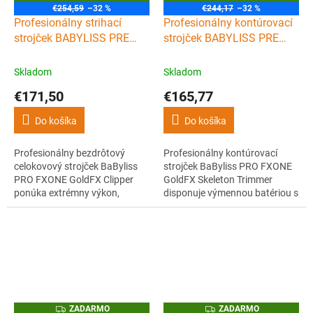
A
A
€254,59
–32 %
€244,17
–32 %
D
D
Profesionálny strihací
Profesionálny kontúrovací
A
A
R
R
strojček BABYLISS PRE
strojček BABYLISS PRE
M
M
FXONE Gold clipper
FXONE Gold Skeleton
O
O
FX899GE
Trimmer FX799GE
Skladom
Skladom
€171,50
€165,77
Do košíka
Do košíka
Profesionálny bezdrôtový
Profesionálny kontúrovací
celokovový strojček BaByliss
strojček BaByliss PRO FXONE
PRO FXONE GoldFX Clipper
GoldFX Skeleton Trimmer
ponúka extrémny výkon,
disponuje výmennou batériou s
vymeniteľnú batériu a precízny
výdržou až 3 hodiny, titánovou
strih aj pre tie najnáročnejšie
T-čepeľou s 360 ° viditeľnosťou,
barbery.
digitálnym N1 bezkefovým
motorom pre precízne úpravy
vlasov i fúzov a vylepšeným
kovovým telom.
Z
Z
ZADARMO
ZADARMO