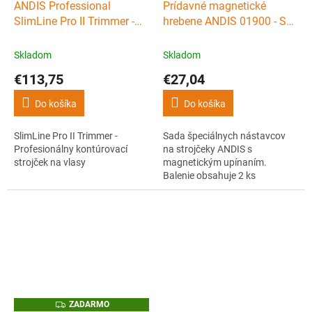
ANDIS Professional
Prídavné magnetické
SlimLine Pro II Trimmer -
hrebene ANDIS 01900 - Set
Profesionálny kontúrovací
2 ks (1,5 mm a 3 mm)
strojček na vlasy
Skladom
Skladom
€113,75
€27,04
Do košíka
Do košíka
SlimLine Pro II Trimmer -
Sada špeciálnych nástavcov
Profesionálny kontúrovací
na strojčeky ANDIS s
strojček na vlasy
magnetickým upínaním.
Balenie obsahuje 2 ks
hrebeňových nástavcov s
výškou strihu 1,5 a 3 mm.
Z
ZADARMO