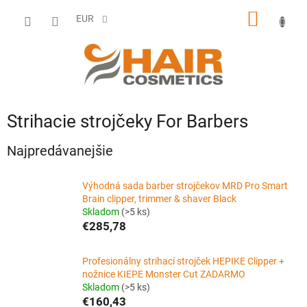
Prejsť
NÁKU
na
EUR
obsah
KOŠÍK
Strihacie strojčeky For Barbers
Najpredávanejšie
Výhodná sada barber strojčekov MRD Pro Smart
Brain clipper, trimmer & shaver Black
Skladom
(>5 ks)
€285,78
Profesionálny strihací strojček HEPIKE Clipper +
nožnice KIEPE Monster Cut ZADARMO
Skladom
(>5 ks)
€160,43