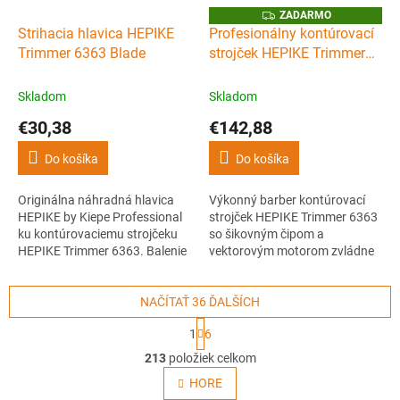
Z
ZADARMO
A
Strihacia hlavica HEPIKE
Profesionálny kontúrovací
D
Trimmer 6363 Blade
strojček HEPIKE Trimmer
A
R
6363
M
O
Skladom
Skladom
€30,38
€142,88
Do košíka
Do košíka
Originálna náhradná hlavica
Výkonný barber kontúrovací
HEPIKE by Kiepe Professional
strojček HEPIKE Trimmer 6363
ku kontúrovaciemu strojčeku
so šikovným čipom a
HEPIKE Trimmer 6363. Balenie
vektorovým motorom zvládne
obsahuje vrchný aj spodný
aj najhustejšie vlasy a fúzy bez
nôž.
zadrhávania. Talianska mašina
NAČÍTAŤ 36 ĎALŠÍCH
s až 10000 otáčkami za
minútu, kvalitnou úzkou
S
1
6
hlavicou, LED osvetlením a
t
O
výškou strihu 0,1 mm. Pre
r
213
položiek celkom
v
á
ostré línie, detailnú prácu a...
l
HORE
n