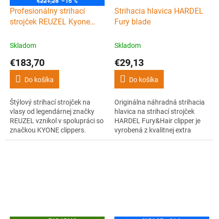
€221,25
–16 %
D
Profesionálny strihací
Strihacia hlavica HARDEL
A
R
strojček REUZEL Kyone
Fury blade
M
clipper
O
Skladom
Skladom
€183,70
€29,13
Do košíka
Do košíka
Štýlový strihací strojček na
Originálna náhradná strihacia
vlasy od legendárnej značky
hlavica na strihací strojček
REUZEL vznikol v spolupráci so
HARDEL Fury&Hair clipper je
značkou KYONE clippers.
vyrobená z kvalitnej extra
Luxusné celokovové telo
tvrdej nerezovej ocele 440C
strojčeka schováva výkonný
DLC, ktorá zaručuje
motor o 7200 ot. / min. s
dlhotrvajúcu ostrosť.
konštantným výkonom a silnú
batériu poskytujúcu 240 minút
prevádzky.