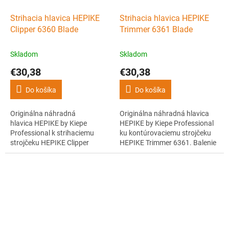
Strihacia hlavica HEPIKE
Strihacia hlavica HEPIKE
Clipper 6360 Blade
Trimmer 6361 Blade
Skladom
Skladom
€30,38
€30,38
Do košíka
Do košíka
Originálna náhradná
Originálna náhradná hlavica
hlavica HEPIKE by Kiepe
HEPIKE by Kiepe Professional
Professional k strihaciemu
ku kontúrovaciemu strojčeku
strojčeku HEPIKE Clipper
HEPIKE Trimmer 6361. Balenie
6360. Balenie obsahuje vrchný
obsahuje vrchný aj spodný
aj spodný nôž.
nôž.