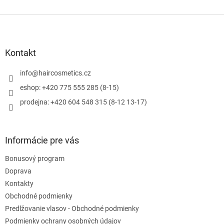
á
k
o
d
v
Z
a
a
c
á
n
i
p
i
e
ä
e
Kontakt
p
t
r
i
info
@
haircosmetics.cz
v
e
k
eshop: +420 775 555 285 (8-15)
y
prodejna: +420 604 548 315 (8-12 13-17)
v
ý
p
i
Informácie pre vás
s
u
Bonusový program
Doprava
Kontakty
Obchodné podmienky
Predlžovanie vlasov - Obchodné podmienky
Podmienky ochrany osobných údajov