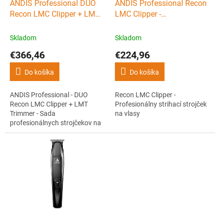
d
ANDIS Professional DUO
ANDIS Professional Recon
D
D
u
Recon LMC Clipper + LMT
LMC Clipper -
A
A
R
R
k
Trimmer - Sada profi
Profesionálny strihací
M
M
t
O
O
strojčekov na vlasy
strojček na vlasy
Skladom
Skladom
o
€366,46
€224,96
v
Do košíka
Do košíka
ANDIS Professional - DUO
Recon LMC Clipper -
Recon LMC Clipper + LMT
Profesionálny strihací strojček
Trimmer - Sada
na vlasy
profesionálnych strojčekov na
vlasy