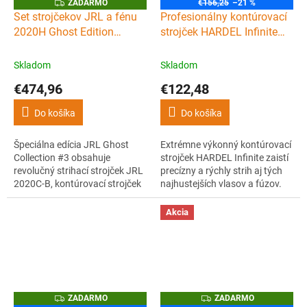
Z
ZADARMO
€156,25
–21 %
A
Set strojčekov JRL a fénu
Profesionálny kontúrovací
D
2020H Ghost Edition
strojček HARDEL Infinite
A
R
Combo kit #3
Hair trimmer
M
O
Skladom
Skladom
€474,96
€122,48
Do košíka
Do košíka
Špeciálna edícia JRL Ghost
Extrémne výkonný kontúrovací
Collection #3 obsahuje
strojček HARDEL Infinite zaistí
revolučný strihací strojček JRL
precízny a rýchly strih aj tých
2020C-B, kontúrovací strojček
najhustejších vlasov a fúzov.
JRL 2020T-B, holiaci strojček
Jeho srdcom je vektorový
JRL SF PRO a sušič na vlasy
motor s automatickou
Akcia
JRL Forte Pro-2020H v
reguláciou krútiaceho
ikonickej bielej farbe. Ideálny
momentu až s 13000 otáčkami
set pre barberov a kaderníkov,
za minútu.
ktorí hľadajú maximálny výkon
a...
Z
Z
ZADARMO
ZADARMO