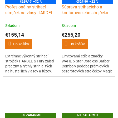
A
A
€229,17
–32 %
€327,50
–22 %
D
D
Profesionálny strihací
Súprava strihacieho a
A
A
R
R
strojček na vlasy HARDEL
kontúrovacieho strojčeka
M
M
Fury Hair clipper
WAHL Magic & Detailer
O
O
Cordless Black Barber
Skladom
Skladom
Combo
€155,14
€255,20
Do košíka
Do košíka
Extrémne výkonný strihací
Limitovaná edícia značky
strojček HARDEL & Fury zaistí
WAHL 5-Star Cordless Barber
precízny a rýchly strih aj tých
Combo v podobe prémiových
najhustejších vlasov a fúzov.
bezdrôtových strojčekov Magic
Jeho srdcom je vektorový
Clip clipper a Detailer trimmer v
motor s automatickou
elegantnej čiernej farbe.
reguláciou krútiaceho
Strihací strojček Magic clip aj
momentu až s 13000 otáčkami
kontúrovací strojček Detailer sú
za minútu.
vylepšené oproti svojim
základným verziám.
Z
Z
ZADARMO
ZADARMO