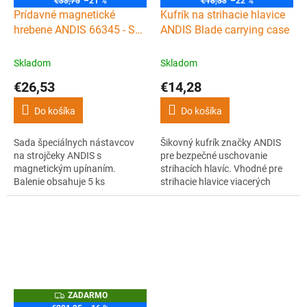
€33,75
–21 %
€18,33
–22 %
Prídavné magnetické
Kufrík na strihacie hlavice
hrebene ANDIS 66345 - Set
ANDIS Blade carrying case
5 ks (1,5 mm -13 mm)
Skladom
Skladom
€26,53
€14,28
Do košíka
Do košíka
Sada špeciálnych nástavcov
Šikovný kufrík značky ANDIS
na strojčeky ANDIS s
pre bezpečné uschovanie
magnetickým upínaním.
strihacích hlavíc. Vhodné pre
Balenie obsahuje 5 ks
strihacie hlavice viacerých
hrebeňových nástavcov s
značiek. Umožňuje uloženie až
výškou strihu 1,5 mm, 3 mm, 6
12 hlavíc.
mm, 10 mm, 13 mm.
Z
ZADARMO
A