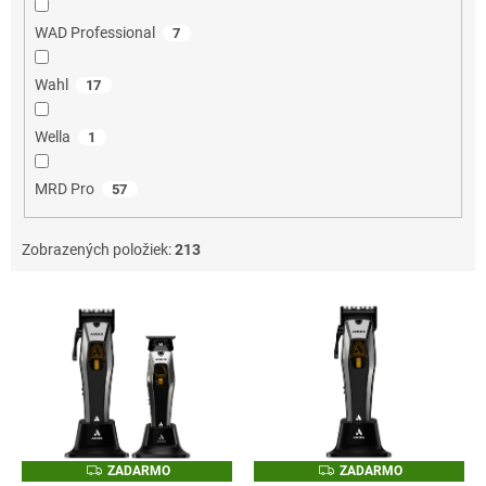
WAD Professional
7
Wahl
17
Wella
1
MRD Pro
57
Zobrazených položiek:
213
V
ý
p
i
s
p
r
o
Z
Z
ZADARMO
ZADARMO
A
A