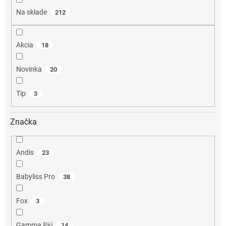
o
Na sklade
212
v
Akcia
18
Novinka
20
Tip
3
Značka
Andis
23
Babyliss Pro
38
Fox
3
Gamma Piú
14