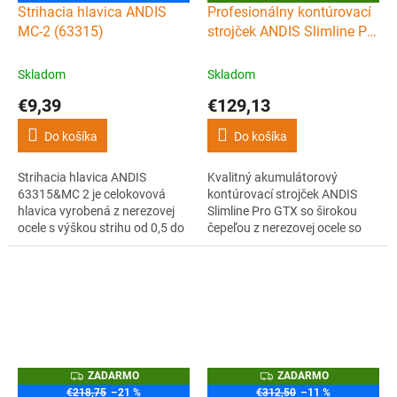
A
Strihacia hlavica ANDIS
Profesionálny kontúrovací
D
MC-2 (63315)
strojček ANDIS Slimline Pro
A
R
GTX
M
O
Skladom
Skladom
€9,39
€129,13
Do košíka
Do košíka
Strihacia hlavica ANDIS
Kvalitný akumulátorový
63315&MC 2 je celokovová
kontúrovací strojček ANDIS
hlavica vyrobená z nerezovej
Slimline Pro GTX so širokou
ocele s výškou strihu od 0,5 do
čepeľou z nerezovej ocele so
2,4 mm kompatibilná so
šírkou 38 mm, ktorá lepšie
strihacím strojčekom Andis
strihá, vydrží dlhšie ostrá a
EasyStyle adjustable.
môže byť nastavená až na
nulovú výšku strihu. V
elegantnom striebornom
prevedení.
Z
Z
ZADARMO
ZADARMO
A
A
€218,75
–21 %
€312,50
–11 %