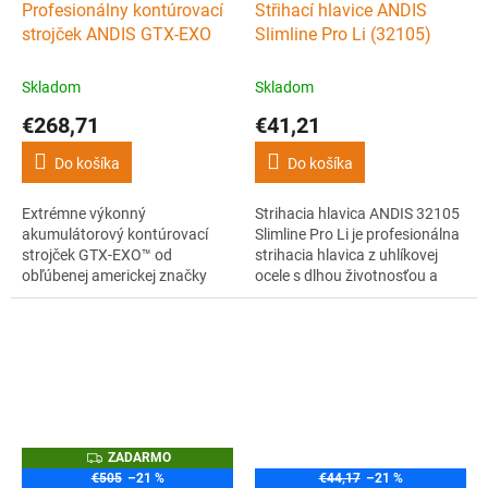
A
Profesionálny kontúrovací
Střihací hlavice ANDIS
D
strojček ANDIS GTX-EXO
Slimline Pro Li (32105)
A
R
M
O
Skladom
Skladom
€268,71
€41,21
Do košíka
Do košíka
Extrémne výkonný
Strihacia hlavica ANDIS 32105
akumulátorový kontúrovací
Slimline Pro Li je profesionálna
strojček GTX-EXO™ od
strihacia hlavica z uhlíkovej
obľúbenej americkej značky
ocele s dlhou životnosťou a
ANDIS vhodný pre
možnosťou nastavenia nulovej
profesionálnych barberov a
výšky strihu. Kompatibilný s
kaderníkov. V čiernom a
radom strojčekov Andis
elegantnom retro dizajne so
Slimline Pro Li (D-8).
špeciálnou úpravou
umožňujúcou veľmi kreatívne
zastrihávanie v rôznych
polohách.
Z
ZADARMO
A
€505
–21 %
€44,17
–21 %
D