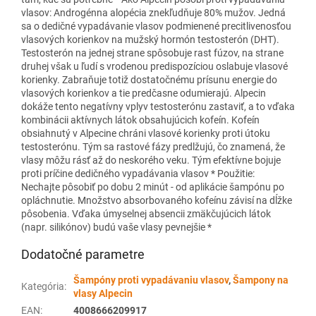
vlasov: Androgénna alopécia znekľudňuje 80% mužov. Jedná
sa o dedičné vypadávanie vlasov podmienené precitlivenosťou
vlasových korienkov na mužský hormón testosterón (DHT).
Testosterón na jednej strane spôsobuje rast fúzov, na strane
druhej však u ľudí s vrodenou predispozíciou oslabuje vlasové
korienky. Zabraňuje totiž dostatočnému prísunu energie do
vlasových korienkov a tie predčasne odumierajú. Alpecin
dokáže tento negatívny vplyv testosterónu zastaviť, a to vďaka
kombinácii aktívnych látok obsahujúcich kofeín. Kofeín
obsiahnutý v Alpecine chráni vlasové korienky proti útoku
testosterónu. Tým sa rastové fázy predlžujú, čo znamená, že
vlasy môžu rásť až do neskorého veku. Tým efektívne bojuje
proti príčine dedičného vypadávania vlasov * Použitie:
Nechajte pôsobiť po dobu 2 minút - od aplikácie šampónu po
opláchnutie. Množstvo absorbovaného kofeínu závisí na dĺžke
pôsobenia. Vďaka úmyselnej absencii zmäkčujúcich látok
(napr. silikónov) budú vaše vlasy pevnejšie *
Dodatočné parametre
Šampóny proti vypadávaniu vlasov
,
Šampony na
Kategória
:
vlasy Alpecin
EAN
:
4008666209917