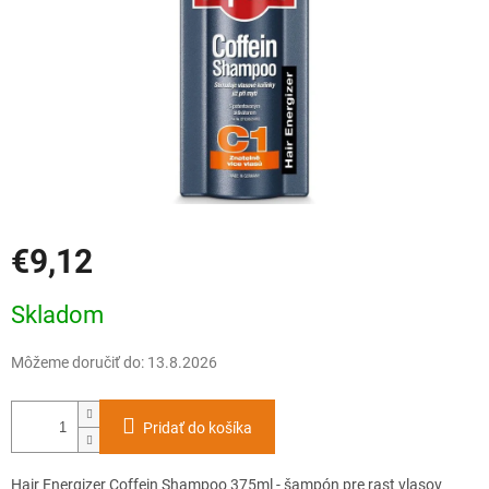
€9,12
Jednotková
Skladom
cena:
Môžeme doručiť do:
13.8.2026
Pridať do košíka
Hair Energizer Coffein Shampoo 375ml - šampón pre rast vlasov