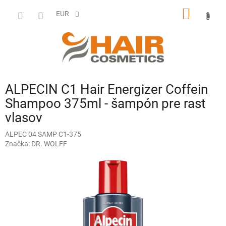
Prejsť
NÁKU
na
EUR
obsah
KOŠÍK
ALPECIN C1 Hair Energizer Coffein
Shampoo 375ml - šampón pre rast
vlasov
ALPEC 04 SAMP C1-375
Značka:
DR. WOLFF