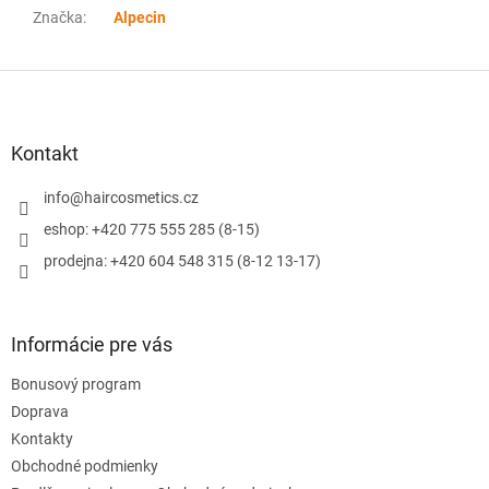
Značka
:
Alpecin
Z
á
p
ä
Kontakt
t
i
info
@
haircosmetics.cz
e
eshop: +420 775 555 285 (8-15)
prodejna: +420 604 548 315 (8-12 13-17)
Informácie pre vás
Bonusový program
Doprava
Kontakty
Obchodné podmienky