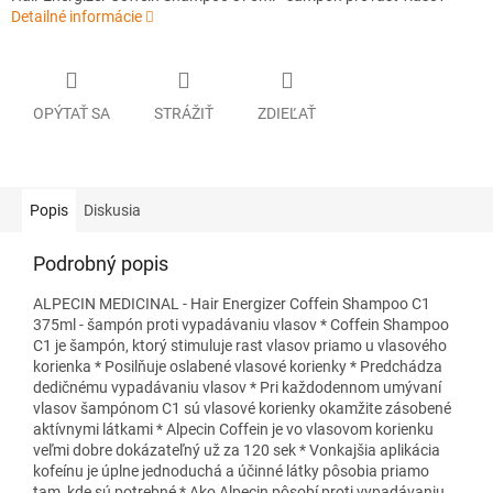
Detailné informácie
OPÝTAŤ SA
STRÁŽIŤ
ZDIEĽAŤ
Popis
Diskusia
Podrobný popis
ALPECIN MEDICINAL - Hair Energizer Coffein Shampoo C1
375ml - šampón proti vypadávaniu vlasov * Coffein Shampoo
C1 je šampón, ktorý stimuluje rast vlasov priamo u vlasového
korienka * Posilňuje oslabené vlasové korienky * Predchádza
dedičnému vypadávaniu vlasov * Pri každodennom umývaní
vlasov šampónom C1 sú vlasové korienky okamžite zásobené
aktívnymi látkami * Alpecin Coffein je vo vlasovom korienku
veľmi dobre dokázateľný už za 120 sek * Vonkajšia aplikácia
kofeínu je úplne jednoduchá a účinné látky pôsobia priamo
tam, kde sú potrebné * Ako Alpecin pôsobí proti vypadávaniu