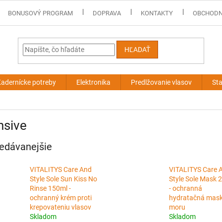
BONUSOVÝ PROGRAM
DOPRAVA
KONTAKTY
OBCHODN
HĽADAŤ
adernícke potreby
Elektronika
Predlžovanie vlasov
Sta
nsive
edávanejšie
VITALITYS Care And
VITALITYS Care 
Style Sole Sun Kiss No
Style Sole Mask 
Rinse 150ml -
- ochranná
ochranný krém proti
hydratačná mask
krepovateniu vlasov
moru
Skladom
Skladom