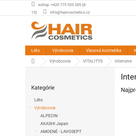
Prejsť
eshop: +420 775 555 285 (8-
na
15)
info@haircosmetics.cz
obsah
Léto
Výrobcovia
Vlasová kozmetika
K
Domov
Výrobcovia
VITALITYS
Intensive
B
Inte
o
Preskočiť
č
Kategórie
kategórie
Najpr
n
ý
Léto
p
Výrobcovia
a
ALPECIN
n
e
AKASHI Japan
l
AMOENÉ - LAVOSEPT