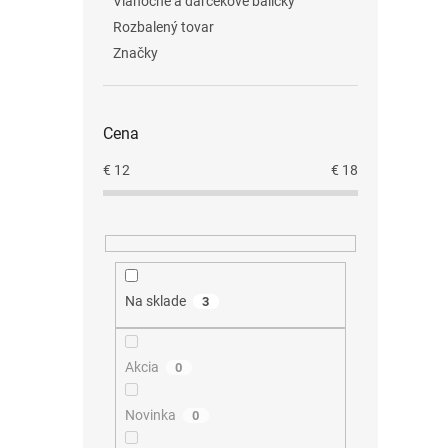
Vianočné a darčekové balíčky
Rozbalený tovar
Značky
Cena
€
12
€
18
Na sklade
3
Akcia
0
Novinka
0