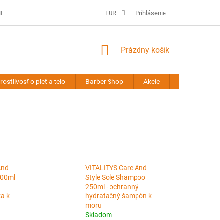
É PODMIENKY
PREDLŽOVANIE VLASOV - OBCHODNÉ PODMIENKY
EUR
Prihlásenie
NÁKUPNÝ
Prázdny košík
KOŠÍK
rostlivosť o pleť a telo
Barber Shop
Akcie
Novinky
And
VITALITYS Care And
200ml
Style Sole Shampoo
250ml - ochranný
a k
hydratačný šampón k
moru
Skladom