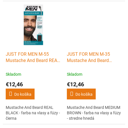
a vlasov. Neobsahuje škodlivý
miesta vo vašich fúzach.
amoniak ani peroxid a ľahko sa
Ideálne riešenie pre plnší a
aplikuje pomocou pribaleného
konturovaný vzhľad fúzov.
štetca na farbenie vlasov.
Dodáva čistý, prirodzený a
Farbený účinok vydrží 3 až 4
svieži vzhľad. Vhodné aj pre
umytí šampónom.
fúzy a dokonca obočie.
JUST FOR MEN M-55
JUST FOR MEN M-35
Mustache And Beard REAL
Mustache And Beard
BLACK - farba na vlasy a
MEDIUM BROWN - farba na
fúzy - čierna
vlasy a fúzy - stredne
Skladom
Skladom
hnedá
€12,46
€12,46
Do košíka
Do košíka
Mustache And Beard REAL
Mustache And Beard MEDIUM
BLACK - farba na vlasy a fúzy -
BROWN - farba na vlasy a fúzy
čierna
- stredne hnedá