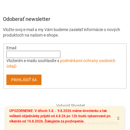
Odoberať newsletter
Vložte svoj e-mail a my Vám budeme zasielať informácie o nových
produktoch na našom e-shope.
Email
Vložením e-mailu souhlasíte s
podmínkami ochrany osobních
údajů
PRIHLÁSIŤ SA
Vytvoril Shoptet
UPOZORNENIE: V dňoch 5.8. - 9.8.2026 máme dovolenku a tak
veškeré objednávky prijaté od 4.8.26 po 12h budú vybavované po
víkende od 10.8.2026. Ďakujeme za pochopenie.
Copyright 2026
HairCosmetics SK
. Všetky práva vyhradené.