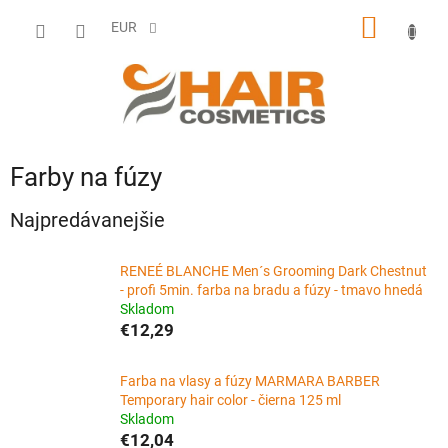
Prejsť
NÁKU
na
EUR
obsah
KOŠÍK
Farby na fúzy
Najpredávanejšie
RENEÉ BLANCHE Men´s Grooming Dark Chestnut
- profi 5min. farba na bradu a fúzy - tmavo hnedá
Skladom
€12,29
Farba na vlasy a fúzy MARMARA BARBER
Temporary hair color - čierna 125 ml
Skladom
€12,04