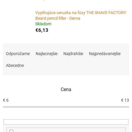
Vyplňujúca ceruzka na fúzy THE SHAVE FACTORY
Beard pencil filler - čierna
Skladom
€6,13
R
a
Odporúčame
Najlacnejšie
Najdrahšie
Najpredávanejšie
d
e
Abecedne
n
i
e
Cena
p
r
€
6
€
13
o
d
u
k
t