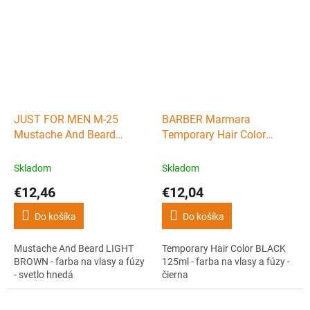
JUST FOR MEN M-25
BARBER Marmara
Mustache And Beard
Temporary Hair Color
LIGHT BROWN - farba na
BLACK 125ml - farba na
vlasy a fúzy - svetlo hnedá
vlasy a fúzy - čierna
Skladom
Skladom
€12,46
€12,04
Do košíka
Do košíka
Mustache And Beard LIGHT
Temporary Hair Color BLACK
BROWN - farba na vlasy a fúzy
125ml - farba na vlasy a fúzy -
- svetlo hnedá
čierna