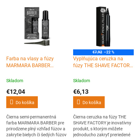
V
ý
p
i
s
p
r
o
€7,92
–22 %
d
Farba na vlasy a fúzy
Vyplňujúca ceruzka na
u
MARMARA BARBER
fúzy THE SHAVE FACTORY
k
Temporary hair color -
Beard pencil filler - čierna
t
čierna 125 ml
Skladom
Skladom
o
€12,04
€6,13
v
Do košíka
Do košíka
Čierna semi-permanentná
Čierna ceruzka na fúzy THE
farba MARMARA BARBER pre
SHAVE FACTORY je inovatívny
prirodzene plný vzhľad fúzov a
produkt, s ktorým môžete
zakrytie bielych či šedých fúzov
jednoducho zakryť preriedené