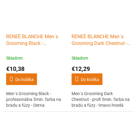
RENEÉ BLANCHE Men´s
RENEÉ BLANCHE Men´s
Grooming Black -
Grooming Dark Chestnut -
profesionálna 5min. farba
profi 5min. farba na bradu
na bradu a fúzy - čierna
a fúzy - tmavo hnedá
Skladom
Skladom
€10,38
€12,29
Do košíka
Do košíka
Men´s Grooming Black -
Men´s Grooming Dark
profesionálna 5min. farba na
Chestnut - profi 5min. farba na
bradu a fúzy - čierna
bradu a fúzy - tmavo hnedá