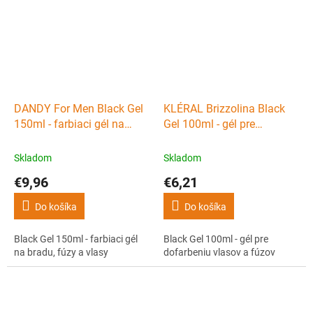
DANDY For Men Black Gel
KLÉRAL Brizzolina Black
150ml - farbiaci gél na
Gel 100ml - gél pre
bradu, fúzy a vlasy
dofarbeniu vlasov a fúzov
Skladom
Skladom
€9,96
€6,21
Do košíka
Do košíka
Black Gel 150ml - farbiaci gél
Black Gel 100ml - gél pre
na bradu, fúzy a vlasy
dofarbeniu vlasov a fúzov