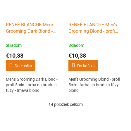
RENEÉ BLANCHE Men's
RENEÉ BLANCHE Men's
Grooming Dark Blond -
Grooming Blond - profi
profi 5min. farba na bradu
5min. farba na bradu a
a fúzy - tmavá blond
fúzy - blond
Skladom
Skladom
€10,38
€10,38
Do košíka
Do košíka
Men's Grooming Dark Blond -
Men's Grooming Blond - profi
profi 5min. farba na bradu a
5min. farba na bradu a fúzy -
fúzy - tmavá blond
blond
14
položiek celkom
O
v
l
Z
á
á
d