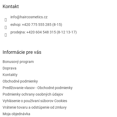
p
a
ä
Kontakt
c
t
i
i
info
@
haircosmetics.cz
e
e
p
eshop: +420 775 555 285 (8-15)
r
prodejna: +420 604 548 315 (8-12 13-17)
v
k
y
v
Informácie pre vás
ý
p
Bonusový program
i
s
Doprava
u
Kontakty
Obchodné podmienky
Predlžovanie vlasov - Obchodné podmienky
Podmienky ochrany osobných údajov
Vyhlásenie o používaní súborov Cookies
Vrátenie tovaru a odstúpenie od zmluvy
Moja objednávka