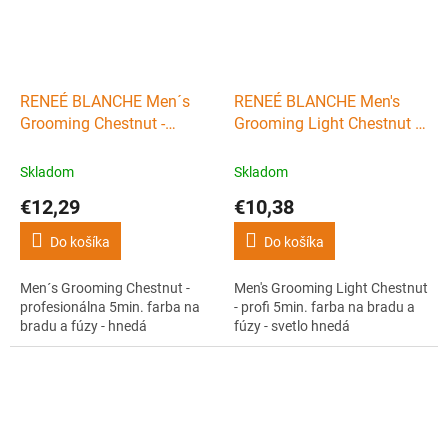
RENEÉ BLANCHE Men´s
RENEÉ BLANCHE Men's
Grooming Chestnut -
Grooming Light Chestnut -
profesionálna 5min. farba
profi 5min. farba na bradu
na bradu a fúzy - hnedá
a fúzy - svetlo hnedá
Skladom
Skladom
€12,29
€10,38
Do košíka
Do košíka
Men´s Grooming Chestnut -
Men's Grooming Light Chestnut
profesionálna 5min. farba na
- profi 5min. farba na bradu a
bradu a fúzy - hnedá
fúzy - svetlo hnedá