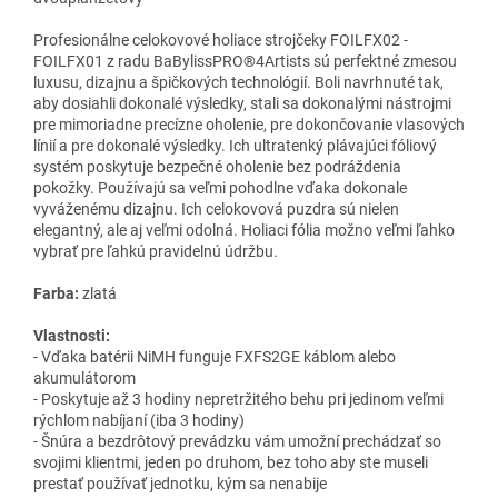
Profesionálne celokovové holiace strojčeky FOILFX02 -
FOILFX01 z radu BaBylissPRO®4Artists sú perfektné zmesou
luxusu, dizajnu a špičkových technológií. Boli navrhnuté tak,
aby dosiahli dokonalé výsledky, stali sa dokonalými nástrojmi
pre mimoriadne precízne oholenie, pre dokončovanie vlasových
línií a pre dokonalé výsledky. Ich ultratenký plávajúci fóliový
systém poskytuje bezpečné oholenie bez podráždenia
pokožky. Používajú sa veľmi pohodlne vďaka dokonale
vyváženému dizajnu. Ich celokovová puzdra sú nielen
elegantný, ale aj veľmi odolná. Holiaci fólia možno veľmi ľahko
vybrať pre ľahkú pravidelnú údržbu.
Farba:
zlatá
Vlastnosti:
- Vďaka batérii NiMH funguje FXFS2GE káblom alebo
akumulátorom
- Poskytuje až 3 hodiny nepretržitého behu pri jedinom veľmi
rýchlom nabíjaní (iba 3 hodiny)
- Šnúra a bezdrôtový prevádzku vám umožní prechádzať so
svojimi klientmi, jeden po druhom, bez toho aby ste museli
prestať používať jednotku, kým sa nenabije