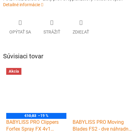
Detailné informácie
OPÝTAŤ SA
STRÁŽIŤ
ZDIEĽAŤ
Súvisiaci tovar
Akcia
€10,83
–19 %
BABYLISS PRO Clippers
BABYLISS PRO Moving
Forfex Spray FX 4v1
Blades FS2 - dve náhradné
technický sprej - čistí,
pohyblivé lišty pre holiaci