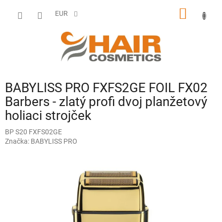
Prejsť
NÁKU
na
EUR
obsah
KOŠÍK
BABYLISS PRO FXFS2GE FOIL FX02
Barbers - zlatý profi dvoj planžetový
holiaci strojček
BP S20 FXFS02GE
Značka:
BABYLISS PRO