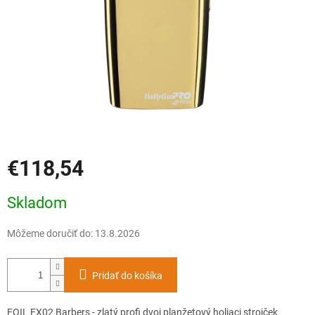
€118,54
Jednotková
Skladom
cena:
Môžeme doručiť do:
13.8.2026
Pridať do košíka
FOIL FX02 Barbers - zlatý profi dvoj planžetový holiaci strojček