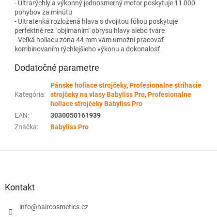
- Ultrarýchly a výkonný jednosmerný motor poskytuje 11 000
pohybov za minútu
- Ultratenká rozložená hlava s dvojitou fóliou poskytuje
perfektné rez "objímaním" obrysu hlavy alebo tváre
- Veľká holiacu zóna 44 mm vám umožní pracovať
kombinovaním rýchlejšieho výkonu a dokonalosť
Dodatočné parametre
Pánske holiace strojčeky
,
Profesionalne strihacie
Kategória
:
strojčeky na vlasy Babyliss Pro
,
Profesionalne
holiace strojčeky Babyliss Pro
EAN
:
3030050161939
Značka
:
Babyliss Pro
Z
á
p
ä
Kontakt
t
i
info
@
haircosmetics.cz