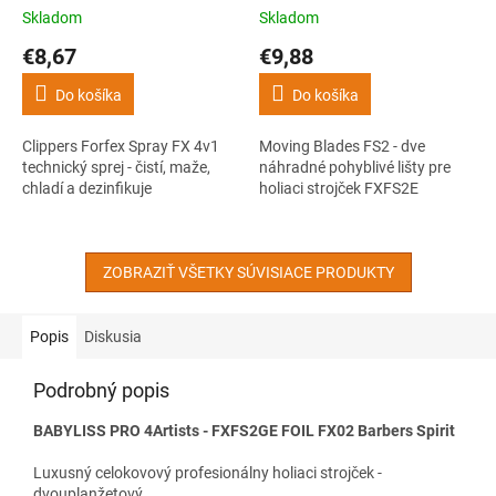
maže, chladí a dezinfikuje
strojček FXFS2E
Skladom
Skladom
€8,67
€9,88
Do košíka
Do košíka
Clippers Forfex Spray FX 4v1
Moving Blades FS2 - dve
technický sprej - čistí, maže,
náhradné pohyblivé lišty pre
chladí a dezinfikuje
holiaci strojček FXFS2E
ZOBRAZIŤ VŠETKY SÚVISIACE PRODUKTY
Popis
Diskusia
Podrobný popis
BABYLISS PRO 4Artists - FXFS2GE FOIL FX02 Barbers Spirit
Luxusný celokovový profesionálny holiaci strojček -
dvouplanžetový