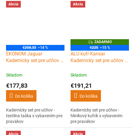
Akcia
Akcia
Z
ZADARMO
A
€208,33
–14 %
€225
–15 %
D
EKONOM Jaguar
ALU kufr Kansai
A
R
Kadernícky set pre učňov -
Kadernícky set pre učňov -
M
textilna taška s vybavením
hliníkový kufrík s
O
pre pravákov
vybavením pre pravákov
Skladom
Skladom
€177,83
€191,21
Do košíka
Do košíka
Kadernícky set pre učňov -
Kadernícky set pre učňov -
textilna taška s vybavením pre
hliníkový kufrík s vybavením
pravákov
pre pravákov
Akcia
Akcia