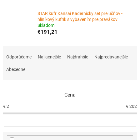
STAR kufr Kansai Kadernícky set pre učňov -
hliníkový kufrík s vybavením pre pravákov
Skladom
€191,21
R
a
Odporúčame
Najlacnejšie
Najdrahšie
Najpredávanejšie
d
e
Abecedne
n
i
e
Cena
p
r
€
2
€
202
o
d
u
k
t