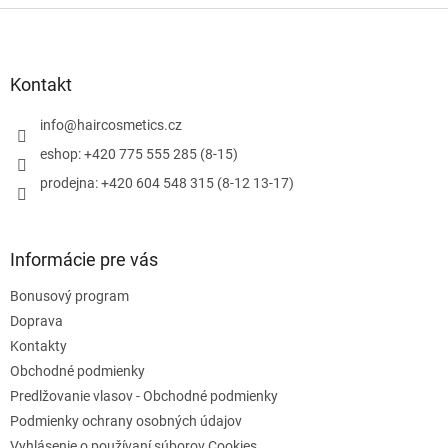
l
Z
á
á
d
p
a
ä
Kontakt
c
t
i
i
info
@
haircosmetics.cz
e
e
p
eshop: +420 775 555 285 (8-15)
r
prodejna: +420 604 548 315 (8-12 13-17)
v
k
y
v
Informácie pre vás
ý
p
Bonusový program
i
s
Doprava
u
Kontakty
Obchodné podmienky
Predlžovanie vlasov - Obchodné podmienky
Podmienky ochrany osobných údajov
Vyhlásenie o používaní súborov Cookies