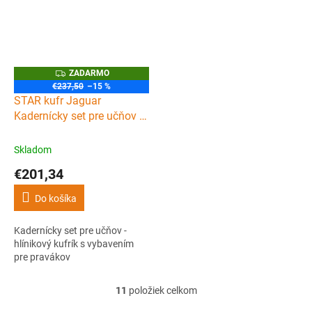
Z
ZADARMO
A
€237,50
–15 %
D
STAR kufr Jaguar
A
R
Kadernícky set pre učňov -
M
hlínikový kufrík s
O
vybavením pre pravákov
Skladom
€201,34
Do košíka
Kadernícky set pre učňov -
hlínikový kufrík s vybavením
pre pravákov
11
položiek celkom
O
v