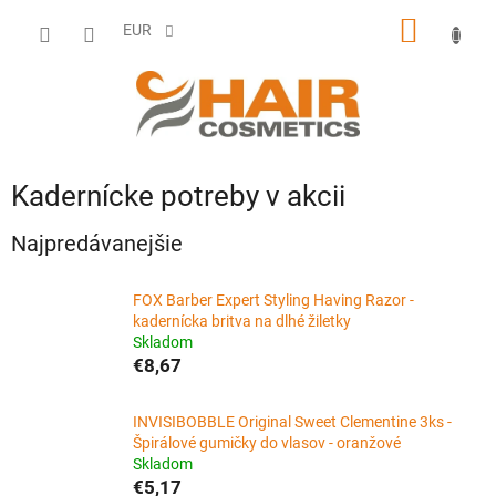
Prejsť
NÁKU
na
EUR
obsah
KOŠÍK
Kadernícke potreby v akcii
Najpredávanejšie
FOX Barber Expert Styling Having Razor -
kadernícka britva na dlhé žiletky
Skladom
€8,67
INVISIBOBBLE Original Sweet Clementine 3ks -
Špirálové gumičky do vlasov - oranžové
Skladom
€5,17