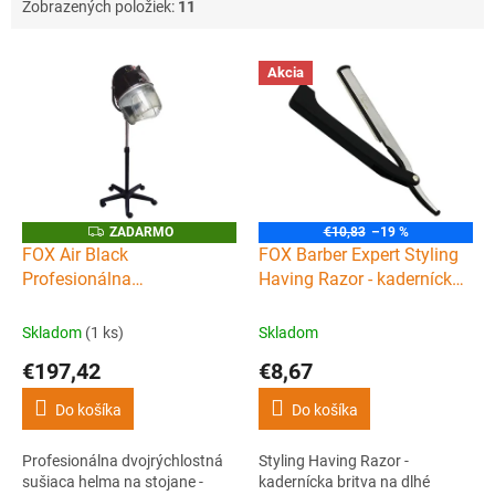
Zobrazených položiek:
11
V
Akcia
ý
p
i
s
p
r
o
Z
ZADARMO
€10,83
–19 %
A
d
FOX Air Black
FOX Barber Expert Styling
D
u
Profesionálna
Having Razor - kadernícka
A
R
k
dvojrýchlostná sušiaca
britva na dlhé žiletky
M
t
O
helma na stojane - čierna
Skladom
(1 ks)
Skladom
o
€197,42
€8,67
v
Do košíka
Do košíka
Profesionálna dvojrýchlostná
Styling Having Razor -
sušiaca helma na stojane -
kadernícka britva na dlhé