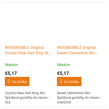
INVISIBOBBLE Original
INVISIBOBBLE Original
Crystal Clear Hair Ring 3ks
Sweet Clementine 3ks -
- Špirálová gumička do
Špirálové gumičky do
vlasov - číra
vlasov - oranžové
Skladom
Skladom
€5,17
€5,17
Do košíka
Do košíka
Crystal Clear Hair Ring 3ks -
Sweet Clementine 3ks -
Špirálová gumička do vlasov -
Špirálové gumičky do vlasov -
číra
oranžové