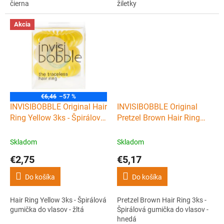
čierna
žiletky
Akcia
€6,46
–57 %
INVISIBOBBLE Original Hair
INVISIBOBBLE Original
Ring Yellow 3ks - Špirálová
Pretzel Brown Hair Ring
gumička do vlasov - žltá
3ks - Špirálová gumička do
vlasov - hnedá
Skladom
Skladom
€2,75
€5,17
Do košíka
Do košíka
Hair Ring Yellow 3ks - Špirálová
Pretzel Brown Hair Ring 3ks -
gumička do vlasov - žltá
Špirálová gumička do vlasov -
hnedá