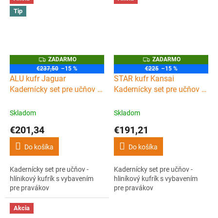
Tip
Z
Z
ZADARMO
ZADARMO
A
A
€237,50
–15 %
€225
–15 %
D
D
ALU kufr Jaguar
STAR kufr Kansai
A
A
R
R
Kadernícky set pre učňov -
Kadernícky set pre učňov -
M
M
hlínikový kufrík s
hliníkový kufrík s
O
O
vybavením pre pravákov
vybavením pre pravákov
Skladom
Skladom
€201,34
€191,21
Do košíka
Do košíka
Kadernícky set pre učňov -
Kadernícky set pre učňov -
hlínikový kufrík s vybavením
hliníkový kufrík s vybavením
pre pravákov
pre pravákov
Akcia