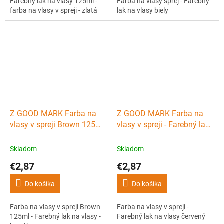
Farebný lak na vlasy 125ml -
Farba na vlasy sprej - Farebný
farba na vlasy v spreji - zlatá
lak na vlasy biely
Z GOOD MARK Farba na
Z GOOD MARK Farba na
vlasy v spreji Brown 125ml
vlasy v spreji - Farebný lak
- Farebný lak na vlasy -
na vlasy červený
hnedý
Skladom
Skladom
€2,87
€2,87
Do košíka
Do košíka
Farba na vlasy v spreji Brown
Farba na vlasy v spreji -
125ml - Farebný lak na vlasy -
Farebný lak na vlasy červený