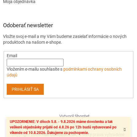
Moja objednávka
Odoberať newsletter
Vložte svoj e-mail a my Vám budeme zasielať informácie o nových
produktoch na našom e-shope.
Email
Vložením e-mailu souhlasíte s
podmínkami ochrany osobních
údajů
PRIHLÁSIŤ SA
Vytvoril Shoptet
UPOZORNENIE: V dňoch 5.8. - 9.8.2026 máme dovolenku a tak
veškeré objednávky prijaté od 4.8.26 po 12h budú vybavované po
víkende od 10.8.2026. Ďakujeme za pochopenie.
Copyright 2026
HairCosmetics SK
. Všetky práva vyhradené.