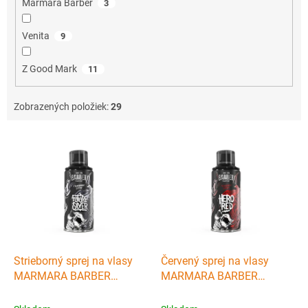
Marmara Barber
3
Venita
9
Z Good Mark
11
Zobrazených položiek:
29
V
ý
p
i
s
p
r
o
d
Strieborný sprej na vlasy
Červený sprej na vlasy
u
MARMARA BARBER
MARMARA BARBER
k
Temporary spray Future
Temporary sprej Red hero
t
silver 150 ml
150 ml