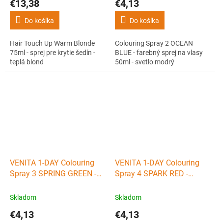
€13,38
€4,13
Do košíka
Do košíka
Hair Touch Up Warm Blonde
Colouring Spray 2 OCEAN
75ml - sprej pre krytie šedín -
BLUE - farebný sprej na vlasy
teplá blond
50ml - svetlo modrý
VENITA 1-DAY Colouring
VENITA 1-DAY Colouring
Spray 3 SPRING GREEN -
Spray 4 SPARK RED -
farebný sprej na vlasy
farebný sprej na vlasy
50ml - zelený
50ml - červený
Skladom
Skladom
€4,13
€4,13