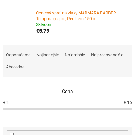
Červený sprej na vlasy MARMARA BARBER
Temporary sprej Red hero 150 ml
Skladom
€5,79
R
a
Odporúčame
Najlacnejšie
Najdrahšie
Najpredávanejšie
d
e
Abecedne
n
i
e
Cena
p
r
€
2
€
16
o
d
u
k
t