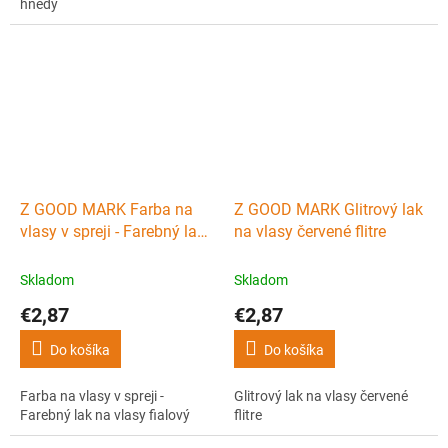
hnedý
Z GOOD MARK Farba na
Z GOOD MARK Glitrový lak
vlasy v spreji - Farebný lak
na vlasy červené flitre
na vlasy fialový
Skladom
Skladom
€2,87
€2,87
Do košíka
Do košíka
Farba na vlasy v spreji -
Glitrový lak na vlasy červené
Farebný lak na vlasy fialový
flitre