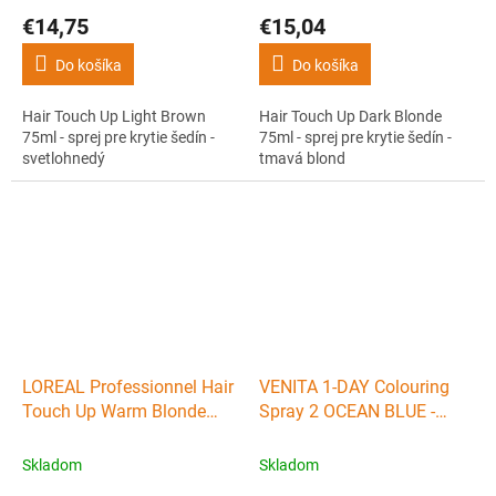
€14,75
€15,04
Do košíka
Do košíka
Hair Touch Up Light Brown
Hair Touch Up Dark Blonde
75ml - sprej pre krytie šedín -
75ml - sprej pre krytie šedín -
svetlohnedý
tmavá blond
LOREAL Professionnel Hair
VENITA 1-DAY Colouring
Touch Up Warm Blonde
Spray 2 OCEAN BLUE -
75ml - sprej pre krytie šedín
farebný sprej na vlasy
- teplá blond
50ml - svetlo modrý
Skladom
Skladom