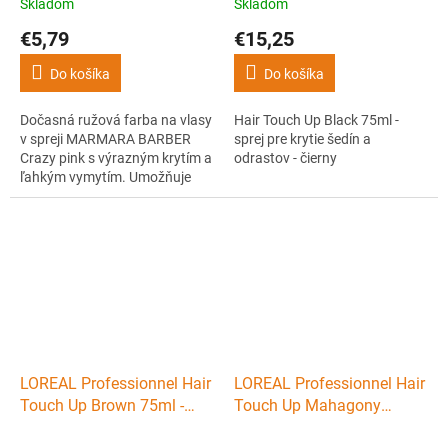
Skladom
Skladom
€5,79
€15,25
Do košíka
Do košíka
Dočasná ružová farba na vlasy
Hair Touch Up Black 75ml -
v spreji MARMARA BARBER
sprej pre krytie šedín a
Crazy pink s výrazným krytím a
odrastov - čierny
ľahkým vymytím. Umožňuje
jednorazovú zmenu farby
vlasov. Výborne kryje, drží a
ľahko sa vymýva. Bonusom je
štýlový design, ktorý hneď
zaujme.
LOREAL Professionnel Hair
LOREAL Professionnel Hair
Touch Up Brown 75ml -
Touch Up Mahagony
sprej pre krytie šedín a
Brown 75ml - sprej pre