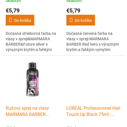
Skladom
Skladom
o
€5,79
€5,79
v
Do košíka
Do košíka
Dočasná strieborná farba na
Dočasná červená farba na
vlasy v spreji&MARMARA
vlasy v spreji MARMARA
BARBER&Future silver s
BARBER Red hero s výrazným
výrazným krytím a ľahkým
krytím a ľahkým vymytím.
vymytím. Umožňuje
Umožňuje jednorazovú zmenu
jednorazovú zmenu farby
farby vlasov. Výborne kryje,
vlasov. Výborne kryje, drží a
drží a ľahko sa vymýva.
ľahko sa vymýva. Bonusom je
Bonusom je štýlový design,
štýlový design, ktorý hneď
ktorý hneď zaujme.
zaujme.
Ružový sprej na vlasy
LOREAL Professionnel Hair
MARMARA BARBER
Touch Up Black 75ml -
Temporary spray Crazy
sprej pre krytie šedín a
pink 150 ml
odrastov - čierny