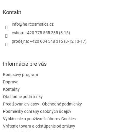
d
p
a
ä
Kontakt
c
t
i
i
info
@
haircosmetics.cz
e
e
p
eshop: +420 775 555 285 (8-15)
r
prodejna: +420 604 548 315 (8-12 13-17)
v
k
y
v
Informácie pre vás
ý
p
Bonusový program
i
s
Doprava
u
Kontakty
Obchodné podmienky
Predlžovanie vlasov - Obchodné podmienky
Podmienky ochrany osobných údajov
Vyhlásenie o používaní súborov Cookies
Vrátenie tovaru a odstúpenie od zmluvy