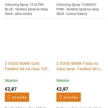
Colouring Spray 12 ULTRA
Colouring Spray 13 MAGIC
BLUE - farebný sprej na vlasy
PINK - farebný sprej na vlasy
50ml - ultra modrý
50ml - ružovo fialový
Z GOOD MARK Gold
Z GOOD MARK Farba na
Farebný lak na vlasy 125ml
vlasy sprej - Farebný lak na
- farba na vlasy v spreji -
vlasy biely
zlatá
Skladom
Skladom
€2,87
€2,87
Do košíka
Do košíka