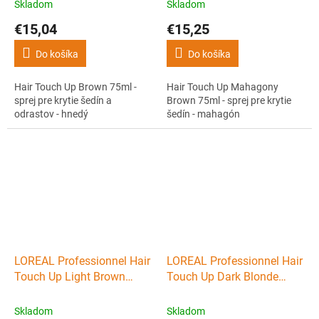
odrastov - hnedý
krytie šedín - mahagón
Skladom
Skladom
€15,04
€15,25
Do košíka
Do košíka
Hair Touch Up Brown 75ml -
Hair Touch Up Mahagony
sprej pre krytie šedín a
Brown 75ml - sprej pre krytie
odrastov - hnedý
šedín - mahagón
LOREAL Professionnel Hair
LOREAL Professionnel Hair
Touch Up Light Brown
Touch Up Dark Blonde
75ml - sprej pre krytie šedín
75ml - sprej pre krytie šedín
- svetlohnedý
- tmavá blond
Skladom
Skladom