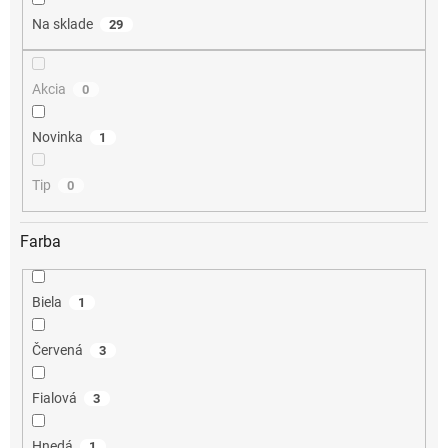
o
Na sklade
29
v
Akcia
0
Novinka
1
Tip
0
Farba
Biela
1
Červená
3
Fialová
3
Hnedá
1