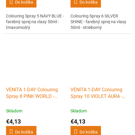
Do košíka
Do košíka
Colouring Spray 5 NAVY BLUE -
Colouring Spray 6 SILVER
farebný sprej na vlasy 50ml -
SHINE - farebný sprej na vlasy
tmavomodrý
50ml - strieborný
VENITA 1-DAY Colouring
VENITA 1-DAY Colouring
Spray 8 PINK WORLD -
Spray 10 VIOLET AURA -
farebný sprej na vlasy
farebný sprej na vlasy
50ml - ružový
50ml - fialový
Skladom
Skladom
€4,13
€4,13
Do košíka
Do košíka