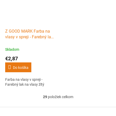
Z GOOD MARK Farba na
vlasy v spreji - Farebný lak
na vlasy žltý
Skladom
€2,87
Do košíka
Farba na vlasy v spreji -
Farebný lak na vlasy žltý
29
položiek celkom
O
v
l
Z
á
á