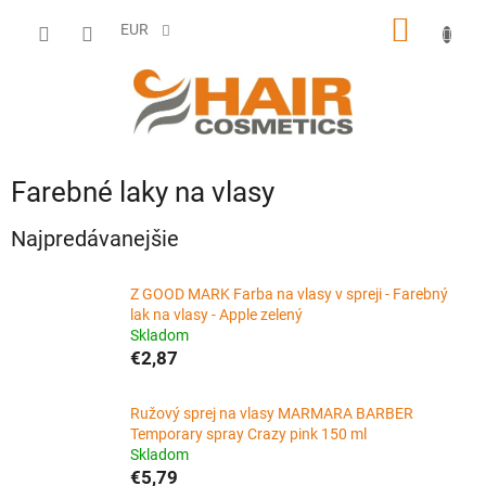
Prejsť
NÁKU
na
EUR
obsah
KOŠÍK
Farebné laky na vlasy
Najpredávanejšie
Z GOOD MARK Farba na vlasy v spreji - Farebný
lak na vlasy - Apple zelený
Skladom
€2,87
Ružový sprej na vlasy MARMARA BARBER
Temporary spray Crazy pink 150 ml
Skladom
€5,79