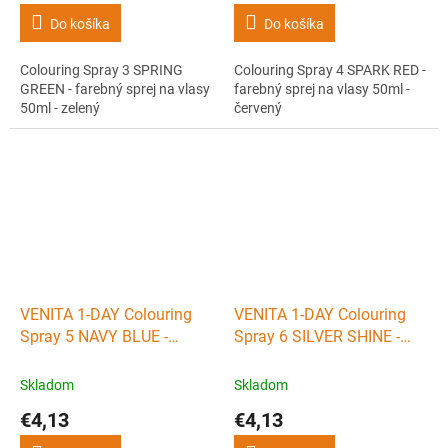
Do košíka
Do košíka
Colouring Spray 3 SPRING
Colouring Spray 4 SPARK RED -
GREEN - farebný sprej na vlasy
farebný sprej na vlasy 50ml -
50ml - zelený
červený
VENITA 1-DAY Colouring
VENITA 1-DAY Colouring
Spray 5 NAVY BLUE -
Spray 6 SILVER SHINE -
farebný sprej na vlasy
farebný sprej na vlasy
50ml - tmavomodrý
50ml - strieborný
Skladom
Skladom
€4,13
€4,13