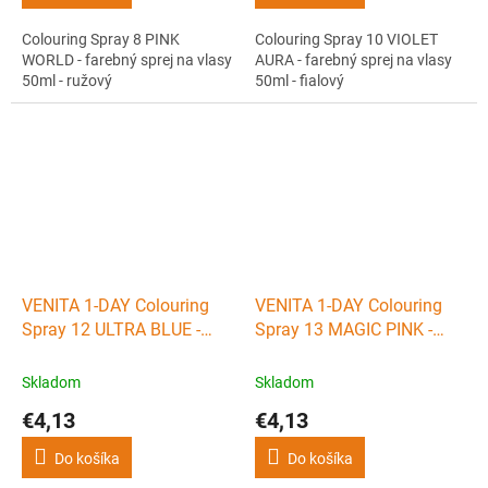
Colouring Spray 8 PINK
Colouring Spray 10 VIOLET
WORLD - farebný sprej na vlasy
AURA - farebný sprej na vlasy
50ml - ružový
50ml - fialový
VENITA 1-DAY Colouring
VENITA 1-DAY Colouring
Spray 12 ULTRA BLUE -
Spray 13 MAGIC PINK -
farebný sprej na vlasy
farebný sprej na vlasy
50ml - ultra modrý
50ml - ružovo fialový
Skladom
Skladom
€4,13
€4,13
Do košíka
Do košíka