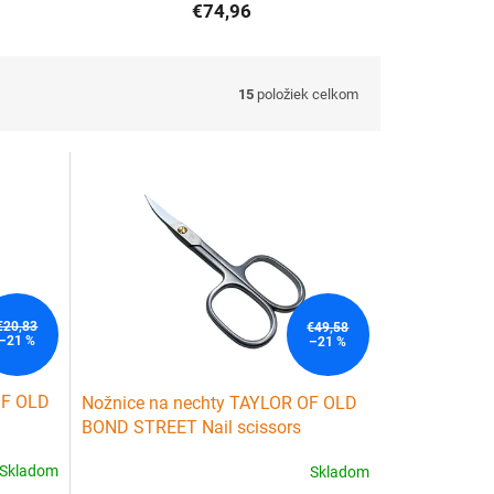
€74,96
15
položiek celkom
€20,83
€49,58
–21 %
–21 %
OF OLD
Nožnice na nechty TAYLOR OF OLD
BOND STREET Nail scissors
Skladom
Skladom