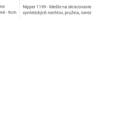
rne
Nipper 1199 - kliešte na skracovanie
ené - 9cm
syntetických nechtov, pružina, nerez