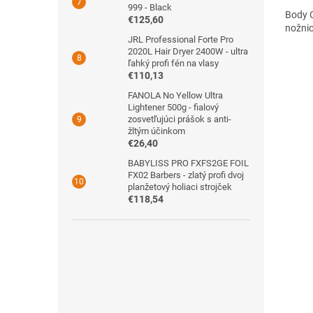
999 - Black
Body C
€125,60
nožnic
JRL Professional Forte Pro
2020L Hair Dryer 2400W - ultra
ľahký profi fén na vlasy
€110,13
FANOLA No Yellow Ultra
Lightener 500g - fialový
zosvetľujúci prášok s anti-
žltým účinkom
€26,40
BABYLISS PRO FXFS2GE FOIL
FX02 Barbers - zlatý profi dvoj
planžetový holiaci strojček
€118,54