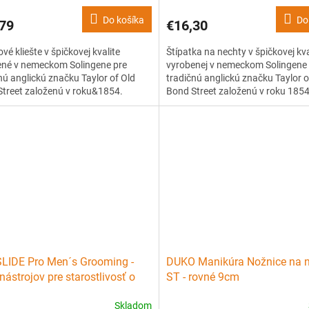
Do košíka
Do
79
€16,30
vé kliešte v špičkovej kvalite
Štípatka na nechty v špičkovej kva
ené v nemeckom Solingene pre
vyrobenej v nemeckom Solingene 
nú anglickú značku Taylor of Old
tradičnú anglickú značku Taylor o
treet založenú v roku&1854.
Bond Street založenú v roku 1854
é materiály zaručujú dlhú životnosť.
Použité materiály zaručujú dlhú ž
konalý vzhľad vašich nôh i rúk.
Pre dokonalý vzhľad vašich rúk aj
LIDE Pro Men´s Grooming -
DUKO Manikúra Nožnice na 
nástrojov pre starostlivosť o
ST - rovné 9cm
rného muža
Skladom