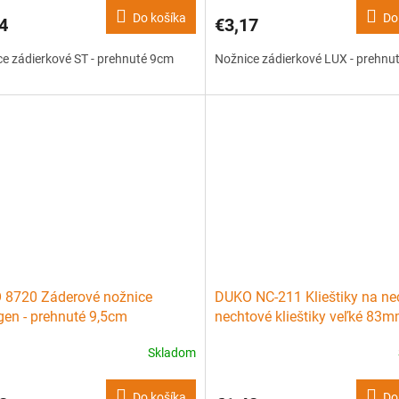
Do košíka
Do
4
€3,17
e zádierkové ST - prehnuté 9cm
Nožnice zádierkové LUX - prehnu
 8720 Záderové nožnice
DUKO NC-211 Klieštiky na nec
gen - prehnuté 9,5cm
nechtové klieštiky veľké 83
Skladom
Do košíka
Do