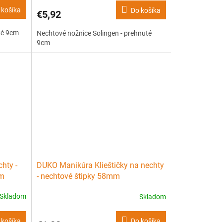
 košíka
Do košíka
€5,92
té 9cm
Nechtové nožnice Solingen - prehnuté
9cm
hty -
DUKO Manikúra Klieštičky na nechty
mm
- nechtové štipky 58mm
Skladom
Skladom
 košíka
Do košíka