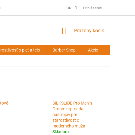
É PODMIENKY
PREDLŽOVANIE VLASOV - OBCHODNÉ PODMIENKY
EUR
Prihlásenie
NÁKUPNÝ
Prázdny košík
KOŠÍK
rostlivosť o pleť a telo
Barber Shop
Akcie
Novinky
tové
SILKSLIDE Pro Men´s
-
Grooming - sada
nástrojov pre
starostlivosť o
moderného muža
Skladom