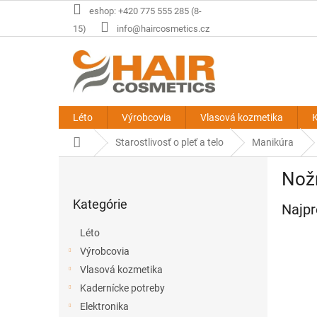
Prejsť
eshop: +420 775 555 285 (8-
na
15)
info@haircosmetics.cz
obsah
Léto
Výrobcovia
Vlasová kozmetika
K
Domov
Starostlivosť o pleť a telo
Manikúra
B
Nožn
o
Preskočiť
č
Kategórie
kategórie
Najpr
n
ý
Léto
p
Výrobcovia
a
Vlasová kozmetika
n
e
Kadernícke potreby
l
Elektronika