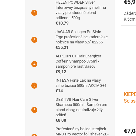
€5,9
HELEN POWDER Silver
Intenzívny bezprašný melír na
vlasy pre studené blond
Zádero
odtiene - 500g
9,5cm
€10,79
JAGUAR Solingen PreStyle
Ergo profesionálne kadernícke
nožnice na vlasy 5,5´ 82255
€55,21
ALPECIN C1 Hair Energizer
Coffein Shampoo 375ml -
šampón pre rast vlasov
€9,12
INTESA Forte Lak na vlasy
silne tužiaci 500ml AKCIA 3+1
€14
KIEPE
DESTIVII Hair Care Silver
Sciss
Shampoo 500ml - Šampón pre
na od
blond vlasy, neutralizuje žltý
odtieň
€8,08
Profesionálny holiaci strojček
€7,0
MRD Pro Vector foil shaver ZB-