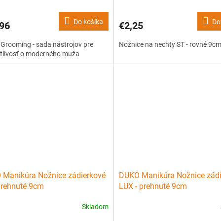
Do košíka
Do
96
€2,25
Grooming - sada nástrojov pre
Nožnice na nechty ST - rovné 9c
stlivosť o moderného muža
Manikúra Nožnice zádierkové
DUKO Manikúra Nožnice zádi
prehnuté 9cm
LUX - prehnuté 9cm
Skladom