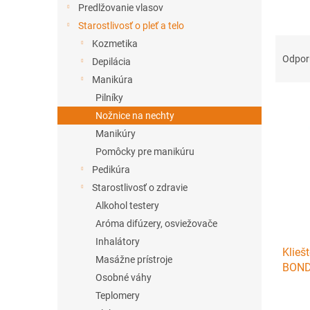
Predlžovanie vlasov
Starostlivosť o pleť a telo
R
Kozmetika
a
Odpo
Depilácia
d
Manikúra
e
Pilníky
V
n
ý
Nožnice na nechty
i
p
e
Manikúry
i
p
Pomôcky pre manikúru
s
r
Pedikúra
p
o
Starostlivosť o zdravie
r
d
Alkohol testery
o
u
d
k
Aróma difúzery, osviežovače
u
t
Inhalátory
Klieš
k
o
Masážne prístroje
BOND 
t
v
Osobné váhy
o
Teplomery
v