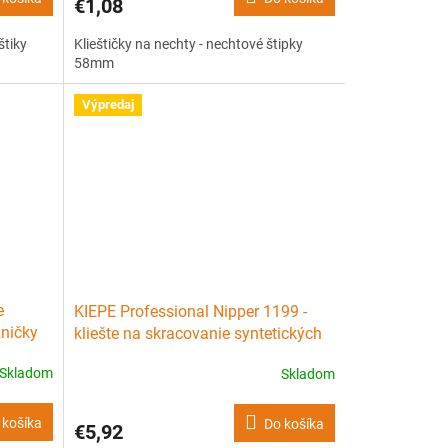
€1,08
štiky
Klieštičky na nechty - nechtové štipky
58mm
Výpredaj
e
KIEPE Professional Nipper 1199 -
žničky
kliešte na skracovanie syntetických
 9cm
nechtov, pružina, nerez
Skladom
Skladom
 košíka
Do košíka
€5,92