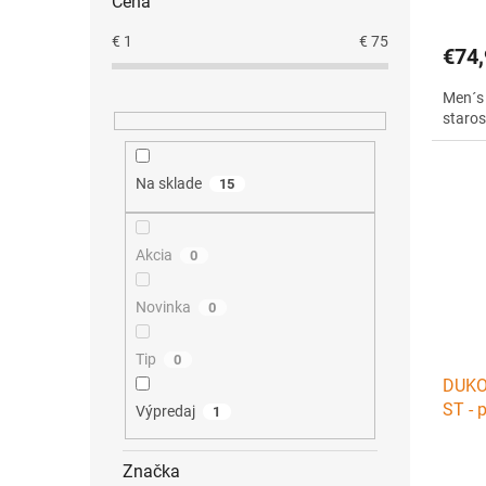
Cena
€
1
€
75
€74,
Men´s 
staro
Na sklade
15
Akcia
0
Novinka
0
Tip
0
DUKO 
ST - 
Výpredaj
1
Značka