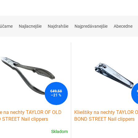
rúčame
Najlacnejšie
Najdrahšie
Najpredávanejšie
Abecedne
€49,58
–21 %
te na nechty TAYLOR OF OLD
Klieštiky na nechty TAYLOR 
STREET Nail clippers
BOND STREET Nail clippers
Skladom