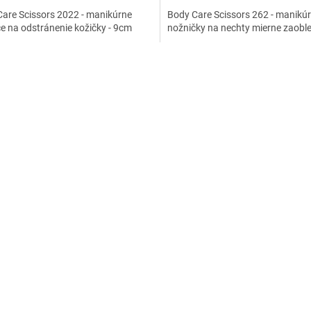
are Scissors 2022 - manikúrne
Body Care Scissors 262 - manikú
e na odstránenie kožičky - 9cm
nožničky na nechty mierne zaobl
O
v
l
á
d
a
c
i
e
p
r
v
k
y
v
ý
p
i
s