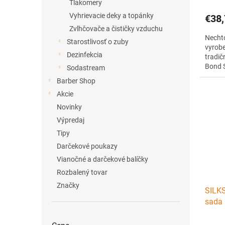
Tlakomery
Vyhrievacie deky a topánky
€38,
Zvlhčovače a čističky vzduchu
Nechto
Starostlivosť o zuby
vyrob
Dezinfekcia
tradič
Bond S
Sodastream
Použit
Barber Shop
Pre do
Akcie
Novinky
Výpredaj
Tipy
Darčekové poukazy
Vianočné a darčekové balíčky
Rozbalený tovar
Značky
SILKS
sada 
mode