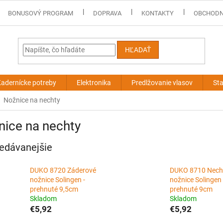
BONUSOVÝ PROGRAM
DOPRAVA
KONTAKTY
OBCHODN
HĽADAŤ
adernícke potreby
Elektronika
Predlžovanie vlasov
Sta
Nožnice na nechty
ice na nechty
edávanejšie
DUKO 8720 Záderové
DUKO 8710 Nech
nožnice Solingen -
nožnice Solingen 
prehnuté 9,5cm
prehnuté 9cm
Skladom
Skladom
€5,92
€5,92