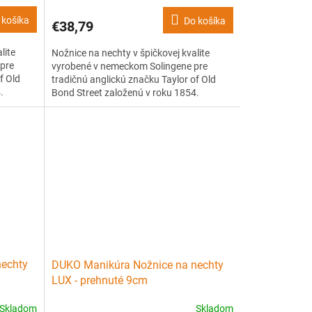
 košíka
Do košíka
€38,79
lite
Nožnice na nechty v špičkovej kvalite
pre
vyrobené v nemeckom Solingene pre
f Old
tradičnú anglickú značku Taylor of Old
.
Bond Street založenú v roku 1854.
ivotnosť.
Použité materiály zaručujú dlhú životnosť.
 nôh.
Pre dokonalý vzhľad vašich nôh aj rúk.
nechty
DUKO Manikúra Nožnice na nechty
LUX - prehnuté 9cm
Skladom
Skladom