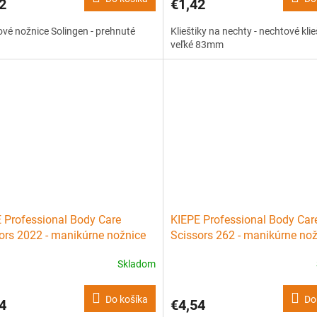
2
€1,42
vé nožnice Solingen - prehnuté
Klieštiky na nechty - nechtové klie
veľké 83mm
 Professional Body Care
KIEPE Professional Body Car
ors 2022 - manikúrne nožnice
Scissors 262 - manikúrne no
stránenie kožičky - 9cm
na nechty mierne zaoblené -
Skladom
Do košíka
Do
4
€4,54