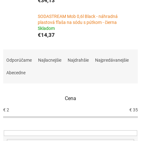
€34,13
SODASTREAM Mob 0,6l Black - náhradná
plastová fľaša na sódu s pútkom - čierna
Skladom
€14,37
R
a
Odporúčame
Najlacnejšie
Najdrahšie
Najpredávanejšie
d
e
Abecedne
n
i
e
Cena
p
r
€
2
€
35
o
d
u
k