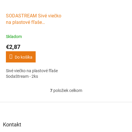
SODASTREAM Sivé viečko
na plastové fľaše
SodaStream - 2ks
Skladom
€2,87
Do košíka
Sivé viečko na plastové fľaše
SodaStream - 2ks
7
položiek celkom
O
v
l
Z
á
á
d
p
a
ä
Kontakt
c
t