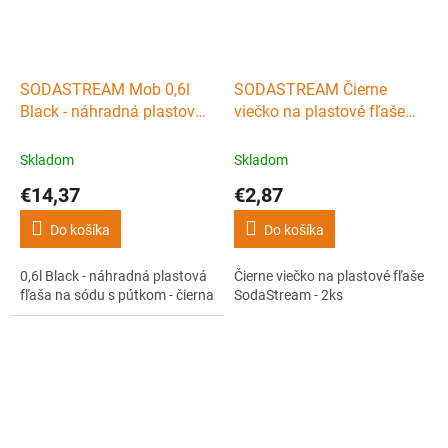
SODASTREAM Mob 0,6l
SODASTREAM Čierne
Black - náhradná plastová
viečko na plastové fľaše
fľaša na sódu s pútkom -
SodaStream - 2ks
čierna
Skladom
Skladom
€14,37
€2,87
Do košíka
Do košíka
0,6l Black - náhradná plastová
Čierne viečko na plastové fľaše
fľaša na sódu s pútkom - čierna
SodaStream - 2ks