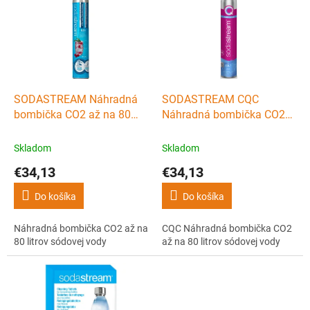
p
i
s
p
r
o
d
SODASTREAM Náhradná
SODASTREAM CQC
u
bombička CO2 až na 80
Náhradná bombička CO2
k
litrov sódovej vody
až na 80 litrov sódovej
t
vody
Skladom
Skladom
o
€34,13
€34,13
v
Do košíka
Do košíka
Náhradná bombička CO2 až na
CQC Náhradná bombička CO2
80 litrov sódovej vody
až na 80 litrov sódovej vody