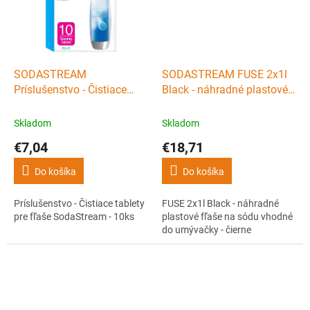
SODASTREAM
SODASTREAM FUSE 2x1l
Príslušenstvo - Čistiace
Black - náhradné plastové
tablety pre fľaše
fľaše na sódu vhodné do
SodaStream - 10ks
umývačky - čierne
Skladom
Skladom
€7,04
€18,71
Do košíka
Do košíka
Príslušenstvo - Čistiace tablety
FUSE 2x1l Black - náhradné
pre fľaše SodaStream - 10ks
plastové fľaše na sódu vhodné
do umývačky - čierne