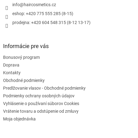
i
i
info
@
haircosmetics.cz
e
e
p
eshop: +420 775 555 285 (8-15)
r
prodejna: +420 604 548 315 (8-12 13-17)
v
k
y
v
Informácie pre vás
ý
p
Bonusový program
i
s
Doprava
u
Kontakty
Obchodné podmienky
Predlžovanie vlasov - Obchodné podmienky
Podmienky ochrany osobných údajov
Vyhlásenie o používaní súborov Cookies
Vrátenie tovaru a odstúpenie od zmluvy
Moja objednávka