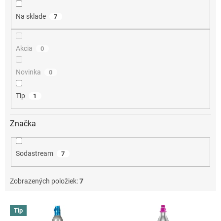
t
o
Na sklade
7
v
Akcia
0
Novinka
0
Tip
1
Značka
Sodastream
7
Zobrazených položiek:
7
V
Tip
ý