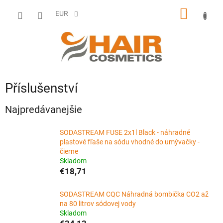
Prejsť
NÁKU
na
EUR
obsah
KOŠÍK
Příslušenství
Najpredávanejšie
SODASTREAM FUSE 2x1l Black - náhradné
plastové fľaše na sódu vhodné do umývačky -
čierne
Skladom
€18,71
SODASTREAM CQC Náhradná bombička CO2 až
na 80 litrov sódovej vody
Skladom