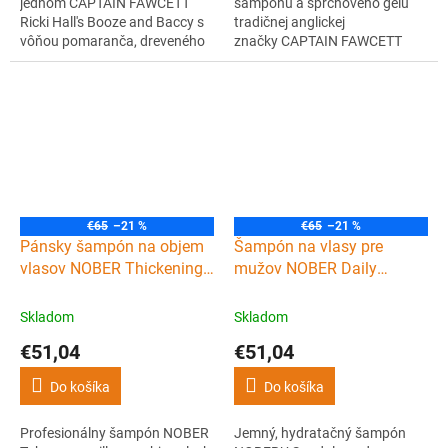
jednom CAPTAIN FAWCETT
šampónu a sprchového gélu
Ricki Hall's Booze and Baccy s
tradičnej anglickej
vôňou pomaranča, dreveného
značky CAPTAIN FAWCETT
dymu a korenia. Bez sulfátov, s
Booze & Baccy, ktorá vznikla v
prírodnými zložkami. Čistí,
spolupráci so známym
hydratuje a posilňuje vlasy.
gentlemanom Ricki Hallem. Bez
sulfátov, plná prírodných
zložiek s výraznou vôňou
pomaranča, dreva a korenia.
Štýlový darček pre
gentlemanov.
€65
–21 %
€65
–21 %
Pánsky šampón na objem
Šampón na vlasy pre
vlasov NOBER Thickening
mužov NOBER Daily
volume shampoo Tobacco
moisturizing Sandalwood
vanilla 1000 ml
1000 ml
Skladom
Skladom
€51,04
€51,04
Do košíka
Do košíka
Profesionálny šampón NOBER
Jemný, hydratačný šampón