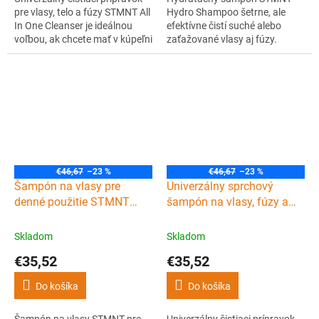
pre vlasy, telo a fúzy STMNT All
Hydro Shampoo šetrne, ale
In One Cleanser je ideálnou
efektívne čistí suché alebo
voľbou, ak chcete mať v kúpeľni
zaťažované vlasy aj fúzy.
jeden produkt na všetko. Váš
Zanecháva vlasy a pokožku
všestranný čistiaci šampón na
hlavy hydratované. Vhodný na
všetko a na každodenné
každodenné používanie.
použitie.
€46,67
–23 %
€46,67
–23 %
Šampón na vlasy pre
Univerzálny sprchový
denné použitie STMNT
šampón na vlasy, fúzy a
Shampoo 750 ml
telo STMNT All-in-One
cleanser 750 ml
Skladom
Skladom
€35,52
€35,52
Do košíka
Do košíka