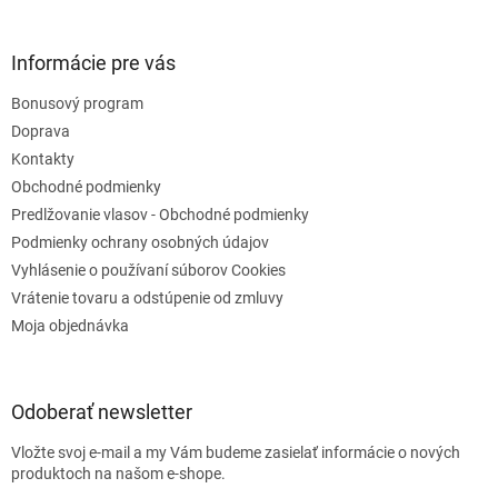
ý
p
i
Informácie pre vás
s
u
Bonusový program
Doprava
Kontakty
Obchodné podmienky
Predlžovanie vlasov - Obchodné podmienky
Podmienky ochrany osobných údajov
Vyhlásenie o používaní súborov Cookies
Vrátenie tovaru a odstúpenie od zmluvy
Moja objednávka
Odoberať newsletter
Vložte svoj e-mail a my Vám budeme zasielať informácie o nových
produktoch na našom e-shope.