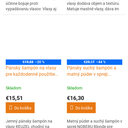
účinne bojuje proti
vlasy dodáva objem a textúru.
vypadávaniu vlasov. Vlasy aj
Matuje mastné vlasy, dáva im
pokožku pod nimi čistí a
svieži pocit a príjemnú vôňu
vyživuje. Obsiahnutý kofeín a
limetiek, pomaranča,
guarana dodávajú vlasovým
cédrového dreva a jantáru.
bunkám viac energie a výťažok
z konope (CBD olej) stimuluje
rast vlasov.
€19,58
–20 %
€29,17
–44 %
Pánsky šampón na vlasy
Pánsky suchý šampón a
pre každodenné použitie
matný púder v spreji
REUZEL Daily shampoo
NOBERU Boost spray dry
350 ml
shampoo Blonde 200 ml
Skladom
Skladom
€15,51
€16,30
Do košíka
Do košíka
Jemný pánsky šampón na
Matný púder a suchý šampón v
vlasy REUZEL vhodný na
spreji NOBERU Blonde pre