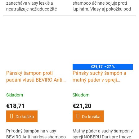
zanecháva vlasy lesklé a
shampoo účinne bojuje proti
neutralizuje nežiaduce žlté
lupinám. Vlasy aj pokožku pod
odtiene. Kvalitný produkt
nimi čistí a vyživuje.
svetoznámej talianskej značky
Obsiahnutý komplex
ELGON.
aminokyselín a aloe vera
pomáha hydratovať pokožku
hlavy, bylinné extrakty a
Cetylpyridinium Chloride zase
vykáže kvasinky do patričných
medzí.
€29,17
–27 %
Pánský šampon proti
Pánsky suchý šampón a
padání vlasů BEVIRO Anti-
matný púder v spreji
hairloss shampoo 250 ml
NOBERU Boost spray dry
shampoo Dark 200 ml
Skladom
Skladom
€18,71
€21,20
Do košíka
Do košíka
Prírodný šampón na vlasy
Matný púder a suchý šampón v
BEVIRO Anti-hairloss shampoo
spreji NOBERU Dark pre tmavé