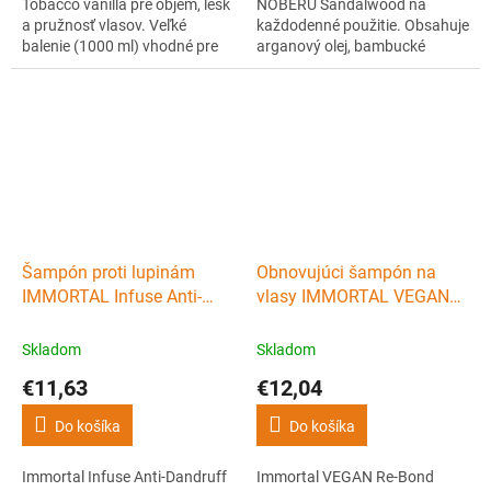
Tobacco vanilla pre objem, lesk
NOBERU Sandalwood na
a pružnosť vlasov. Veľké
každodenné použitie. Obsahuje
balenie (1000 ml) vhodné pre
arganový olej, bambucké
barber shopy, kaderníctvo
maslo a extrakt zo zeleného
alebo dlhodobé domáce
čaju. Elegantná vôňa
používanie. Vhodný pre vlasy
santalového dreva. Veľké
všetkých typov, ktorým
balenie (1000 ml) vhodné pre
poskytne dokonalú
barber shopy, kaderníctvo
starostlivosť a obľúbenú vôňu
alebo dlhodobé domáce
vanilky a tabaku.
používanie.
Šampón proti lupinám
Obnovujúci šampón na
IMMORTAL Infuse Anti-
vlasy IMMORTAL VEGAN
Dandruff shampoo 500 ml
Re-Bond Shampoo 500 ml
Skladom
Skladom
€11,63
€12,04
Do košíka
Do košíka
Immortal Infuse Anti-Dandruff
Immortal VEGAN Re-Bond