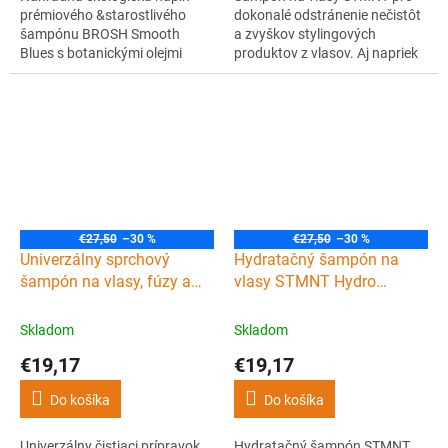
prémiového &starostlivého
dokonalé odstránenie nečistôt
šampónu BROSH Smooth
a zvyškov stylingových
Blues s botanickými olejmi
produktov z vlasov. Aj napriek
tsubaki, jojoba a chia.
veľkej čistiacej sile si šampón
Upokojuje pokožku, regeneruje
zachováva jemnosť a
vlasy a dodáva im hebkosť.
neodstraňuje z vlasov
Japonská kvalita a osviežujúca
ochrannú bariéru. Vlasy
mätová vôňa.
neoslabuje a je tak vhodný na
každodenné používanie.
€27,50
–30 %
€27,50
–30 %
Univerzálny sprchový
Hydratačný šampón na
šampón na vlasy, fúzy a
vlasy STMNT Hydro
telo STMNT All-in-One
shampoo 300 ml
cleanser 300 ml
Skladom
Skladom
€19,17
€19,17
Do košíka
Do košíka
Univerzálny čistiaci prípravok
Hydratačný šampón STMNT