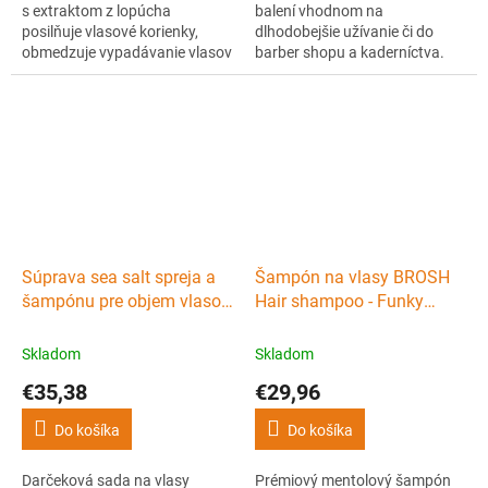
s extraktom z lopúcha
balení vhodnom na
posilňuje vlasové korienky,
dlhodobejšie užívanie či do
obmedzuje vypadávanie vlasov
barber shopu a kaderníctva.
a tvorbu lupín. Upokojuje
Vyrobený v ČR s extraktom z
pokožku hlavy, podporuje rast
lopúcha posilňuje vlasové
zdravších vlasov a je vhodný
korienky, obmedzuje
na každodenné použitie.
vypadávanie vlasov a tvorbu
lupín. Upokojuje pokožku hlavy,
podporuje rast zdravších
vlasov a je vhodný na
každodenné použitie.
Súprava sea salt spreja a
Šampón na vlasy BROSH
šampónu pre objem vlasov
Hair shampoo - Funky
NOBERU Giftbox Volume
minty 400 ml
Skladom
Skladom
€35,38
€29,96
Do košíka
Do košíka
Darčeková sada na vlasy
Prémiový mentolový šampón