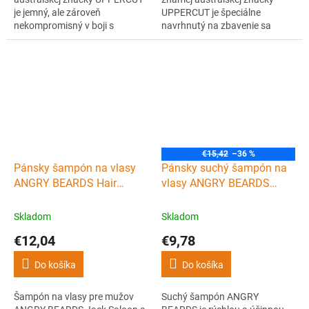
je jemný, ale zároveň
UPPERCUT je špeciálne
nekompromisný v boji s
navrhnutý na zbavenie sa
lupinami a svrbením hlavy.
všetkých nahromadených
Medzi základné prísady
vrstiev prípravkov na vlasy a
šampónu patrí piroktón olamín,
ich súčasnému hĺbkovému
ktorý zatočí s kvasinkami
umytiu.
zodpovednými za vznik lupín.
€15,42
–36 %
Pánsky šampón na vlasy
Pánsky suchý šampón na
ANGRY BEARDS Hair
vlasy ANGRY BEARDS
shampoo Jack Saloon 230
Speedy Shampoo Jack
ml
Saloon 150 ml
Skladom
Skladom
€12,04
€9,78
Do košíka
Do košíka
Šampón na vlasy pre mužov
Suchý šampón ANGRY