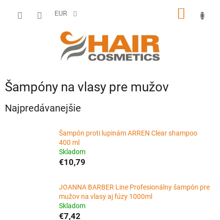
Prejsť
NÁKU
na
EUR
obsah
KOŠÍK
Šampóny na vlasy pre mužov
Najpredávanejšie
Šampón proti lupinám ARREN Clear shampoo
400 ml
Skladom
€10,79
JOANNA BARBER Line Profesionálny šampón pre
mužov na vlasy aj fúzy 1000ml
Skladom
€7,42