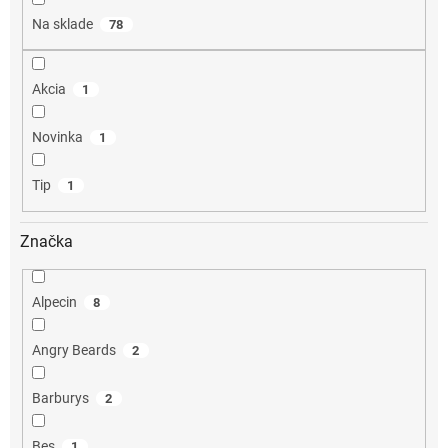
o
Na sklade
78
v
Akcia
1
Novinka
1
Tip
1
Značka
Alpecin
8
Angry Beards
2
Barburys
2
Bes
1