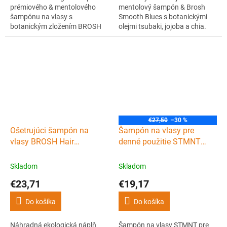
prémiového & mentolového
mentolový šampón & Brosh
šampónu na vlasy s
Smooth Blues s botanickými
botanickým zložením BROSH
olejmi tsubaki, jojoba a chia.
Funky Minty. Hĺbkovo čistí
Upokojuje pokožku, regeneruje
vlasy aj pokožku, upokojuje
vlasy a dodáva im hebkosť.
podráždenie a obmedzuje
Japonská kvalita a osviežujúca
tvorbu lupín. Japonská kvalita,
mätová vôňa.
vôňa plná sviežej mäty a
zelených bylín.
€27,50
–30 %
Ošetrujúci šampón na
Šampón na vlasy pre
vlasy BROSH Hair
denné použitie STMNT
treatment - Smooth blues
Shampoo 300 ml
Refill 380 ml
Skladom
Skladom
€23,71
€19,17
Do košíka
Do košíka
Náhradná ekologická náplň
Šampón na vlasy STMNT pre