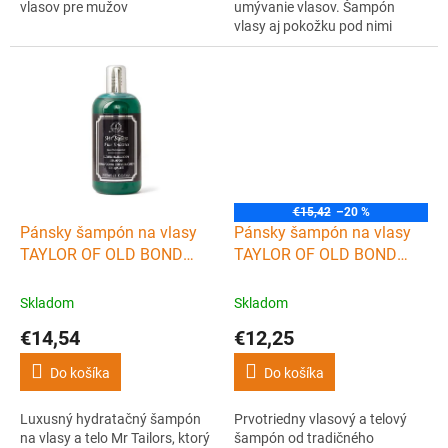
vlasov pre mužov
umývanie vlasov. Šampón
vlasy aj pokožku pod nimi
prirodzene vyživí, vďaka
hodvábnemu proteínu sericinu
dodá aj doslova hodvábny lesk
a samozrejme ich jemne, ale
dôkladne umyje.
€15,42
–20 %
Pánsky šampón na vlasy
Pánsky šampón na vlasy
TAYLOR OF OLD BOND
TAYLOR OF OLD BOND
STREET Mr. Tailors Luxury
STREET Hair & body
hair & body shampoo 200
shampoo Sandalwood 200
Skladom
Skladom
ml
ml
€14,54
€12,25
Do košíka
Do košíka
Luxusný hydratačný šampón
Prvotriedny vlasový a telový
na vlasy a telo Mr Tailors, ktorý
šampón od tradičného