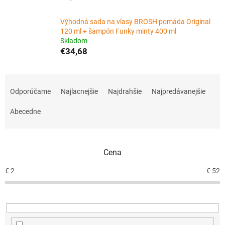
Výhodná sada na vlasy BROSH pomáda Original
120 ml + šampón Funky minty 400 ml
Skladom
€34,68
R
a
Odporúčame
Najlacnejšie
Najdrahšie
Najpredávanejšie
d
e
Abecedne
n
i
e
Cena
p
r
€
2
€
52
o
d
u
k
t