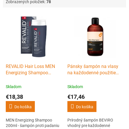
Zobrazených položiek:
78
V
ý
p
i
s
p
r
o
d
REVALID Hair Loss MEN
Pánsky šampón na vlasy
u
Energizing Shampoo
na každodenné použitie
k
200ml - šampón proti
BEVIRO Daily shampoo
t
padaniu vlasov pre mužov
250 ml
Skladom
Skladom
o
€18,38
€17,46
v
Do košíka
Do košíka
MEN Energizing Shampoo
Prírodný šampón BEVIRO
200ml - šampón proti padaniu
vhodný pre každodenné