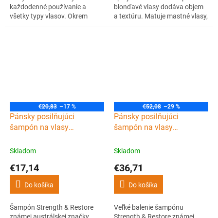
každodenné používanie a
blonďavé vlasy dodáva objem
všetky typy vlasov. Okrem
a textúru. Matuje mastné vlasy,
šetrného umytia vlasov upokojí
dáva im svieži pocit a
aj pokožku pod nimi. Obsahuje
zaujímavú kvetinovo-drevitú
mätu piepornú, vďaka ktorej
vôňu.
má svoju sviežu vôňu, a
tonikum z rozmarínu,
hamamelu, žihľavy a prasličky.
€20,83
–17 %
€52,08
–29 %
Pánsky posilňujúci
Pánsky posilňujúci
šampón na vlasy
šampón na vlasy
UPPERCUT Deluxe
UPPERCUT Deluxe
Strength & Restore
Strength & Restore
Skladom
Skladom
shampoo 240 ml
shampoo 1000 ml
€17,14
€36,71
Do košíka
Do košíka
Šampón Strength & Restore
Veľké balenie šampónu
známej austrálskej značky
Strength & Restore známej