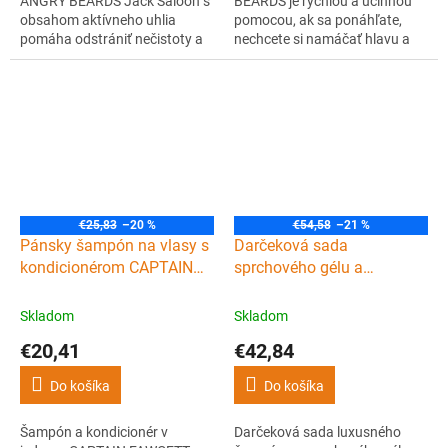
ANGRY BEARDS Jack Saloon s
BEARDS je rýchlou a účinnou
obsahom aktívneho uhlia
pomocou, ak sa ponáhľate,
pomáha odstrániť nečistoty a
nechcete si namáčať hlavu a
zápach. Šampón je vhodný pre
pritom potrebujete, aby vaše
všetky typy vlasov, veľa pení a
vlasy neboli mastné a mali
obsahuje kvapku obľúbenej
objem. Navyše vašim vlasom
Angry Beards vône Jack
poskytne obľúbenú vôňu Jack
Saloon.
Saloon, ktorá poskytne svieži
pocit ako po umytí.
€25,83
–20 %
€54,58
–21 %
Pánsky šampón na vlasy s
Darčeková sada
kondicionérom CAPTAIN
sprchového gélu a
FAWCETT Conditioning
šampónu na vlasy
shampoo Ricki Hall's
CAPTAIN FAWCETT Ricki
Skladom
Skladom
Booze and Baccy 250 ml
Hall's Booze and Baccy
€20,41
€42,84
Do košíka
Do košíka
Šampón a kondicionér v
Darčeková sada luxusného