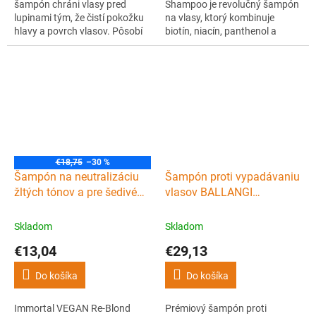
šampón chráni vlasy pred
Shampoo je revolučný šampón
lupinami tým, že čistí pokožku
na vlasy, ktorý kombinuje
hlavy a povrch vlasov. Pôsobí
biotín, niacín, panthenol a
proti tvorbe nových lupín a
rastlinný keratín pre hĺbkovú
zaisťuje revitalizovaný a žiarivý
výživu, hydratáciu a obnovu,
vzhľad. Zabraňuje tvorbe
zaisťujúci silnejšie, zdravšie a
nepríjemného zápachu.
lesklejšie vlasy.
€18,75
–30 %
Šampón na neutralizáciu
Šampón proti vypadávaniu
žltých tónov a pre šedivé
vlasov BALLANGI
vlasy IMMORTAL VEGAN
Vitalcrinis Anti-Hair loss
Re-Blond Silver shampoo
shampoo 250 ml
Skladom
Skladom
500 ml
€13,04
€29,13
Do košíka
Do košíka
Immortal VEGAN Re-Blond
Prémiový šampón proti