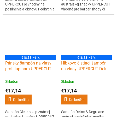
UPPERCUT je vhodný na
austrálskej značky UPPERCUT
posilnenie a obnovu riedkych a
vhodné pre barber shopy či
slabých vlasov. Je obohatený o
kaderníctvo. Šampón je ideálny
biotín a kofeín, ktoré podporujú
na posilnenie a obnovu
zdravý rast vlasov, ich
riedkych a slabých vlasov. Je
posilnenie a súčasne osviežujú
obohatený o biotín a kofeín,
pokožku hlavy.
ktoré podporujú zdravý rast
vlasov, ich posilnenie a súčasne
osviežujú...
€18,33
–6 %
€18,33
–6 %
Pánsky šampón na vlasy
Hĺbkovo čistiaci šampón
proti lupinám UPPERCUT
na vlasy UPPERCUT Deluxe
Deluxe Clear scalp
Detox & Degrease
shampoo 240 ml
shampoo 240 ml
Skladom
Skladom
€17,14
€17,14
Do košíka
Do košíka
Šampón Clear scalp známej
Šampón Detox & Degrease
austrálskej značky UPPERCUT
známej austrálskej značky