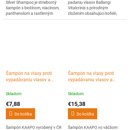
Silver Shampoo je strieborný
padaniu vlasov Ballangi
šampón s biotínom, niacínom,
Vitalcrinis s prírodným
panthenolom a rastlinným
zložením obsahujúci kofeín,
keratínom, ktorý efektívne
aloe vera, vitamíny, minerály a
neutralizuje nežiaduce žlté
rastlinné extrakty. Podporuje
tóny, poskytuje výživu a
rast vlasov, zahusťuje vlasový
obnovu vlasom, a je ideálny pre
porast a regeneruje pokožku
svetlé, melírované alebo šedivé
hlavy. Klinicky overené účinky.
vlasy.
Šampón na vlasy proti
Šampón na vlasy proti
vypadávaniu vlasov a
vypadávaniu vlasov a
lupinám KAAPO Hair
lupinám KAAPO Hair
shampoo 250 ml
shampoo 500 ml
Skladom
Skladom
€7,88
€15,38
Do košíka
Do košíka
Šampón KAAPO vyrobený v ČR
Šampón KAAPO vo väčšom