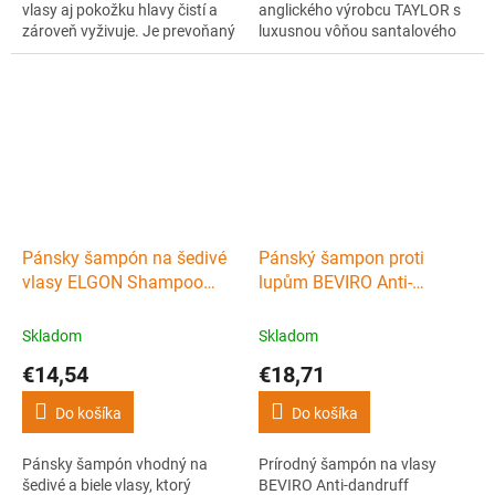
vlasy aj pokožku hlavy čistí a
anglického výrobcu TAYLOR s
zároveň vyživuje. Je prevoňaný
luxusnou vôňou santalového
zmesou prírodných olejov a
dreva. Vlasy zanechá krásne
vytvára bohatú penu. Šampón
lesklé a zdravé. Šetrný a
je určený mužom všetkých
vhodný na každodenné
vekových kategórií, ktorí ocenia
použitie.
kvalitu.
Pánsky šampón na šedivé
Pánský šampon proti
vlasy ELGON Shampoo
lupům BEVIRO Anti-
Silver 250 ml
dandruff shampoo 250 ml
Skladom
Skladom
€14,54
€18,71
Do košíka
Do košíka
Pánsky šampón vhodný na
Prírodný šampón na vlasy
šedivé a biele vlasy, ktorý
BEVIRO Anti-dandruff