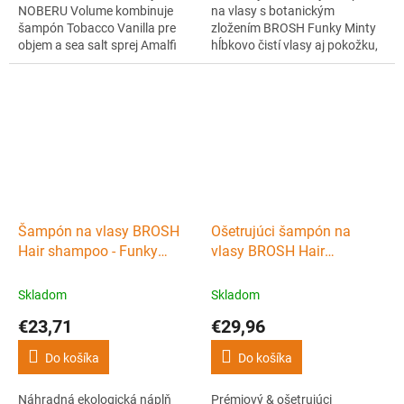
NOBERU Volume kombinuje
na vlasy s botanickým
šampón Tobacco Vanilla pre
zložením BROSH Funky Minty
objem a sea salt sprej Amalfi
hĺbkovo čistí vlasy aj pokožku,
pre textúru a matný vzhľad.
upokojuje podráždenie a
Štýl a starostlivosť v jednom.
obmedzuje tvorbu lupín.
Obsahuje výťažky z coixových
semien, loquat listov a
sladkého drievka. Japonská
kvalita, vôňa plná sviežej mäty
a zelených bylín.
Šampón na vlasy BROSH
Ošetrujúci šampón na
Hair shampoo - Funky
vlasy BROSH Hair
minty Refill 380 ml
treatment - Smooth blues
400 ml
Skladom
Skladom
€23,71
€29,96
Do košíka
Do košíka
Náhradná ekologická náplň
Prémiový & ošetrujúci