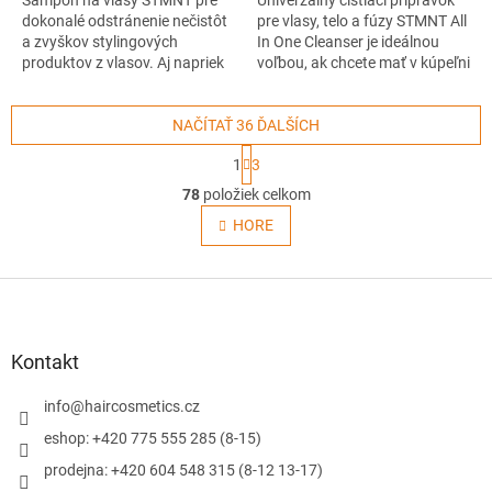
Šampón na vlasy STMNT pre
Univerzálny čistiaci prípravok
dokonalé odstránenie nečistôt
pre vlasy, telo a fúzy STMNT All
a zvyškov stylingových
In One Cleanser je ideálnou
produktov z vlasov. Aj napriek
voľbou, ak chcete mať v kúpeľni
veľkej čistiacej sile si šampón
jeden produkt na všetko. Váš
zachováva jemnosť a
všestranný čistiaci šampón na
neodstraňuje z vlasov
NAČÍTAŤ 36 ĎALŠÍCH
všetko a na každodenné
ochrannú bariéru. Veľké
použitie. Veľké balenie, ktoré
S
1
3
balenie vhodné pre kaderníctvo
vám dlho vydrží.
t
O
a barber shopy.
r
78
položiek celkom
v
á
l
HORE
n
á
k
o
d
v
Z
a
a
c
á
n
i
p
i
e
ä
e
Kontakt
p
t
r
i
info
@
haircosmetics.cz
v
e
k
eshop: +420 775 555 285 (8-15)
y
prodejna: +420 604 548 315 (8-12 13-17)
v