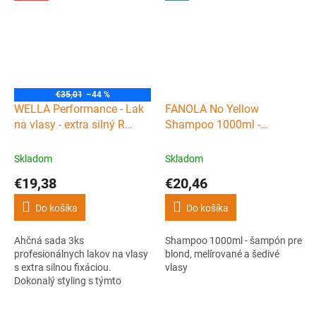
€35,01
–44 %
WELLA Performance - Lak
FANOLA No Yellow
na vlasy - extra silný R
Shampoo 1000ml -
500ml - SET 3ks
šampón pre blond,
melírované a šedivé vlasy
Skladom
Skladom
€19,38
€20,46
Do košíka
Do košíka
Ahčná sada 3ks
Shampoo 1000ml - šampón pre
profesionálnych lakov na vlasy
blond, melírované a šedivé
s extra silnou fixáciou.
vlasy
Dokonalý styling s týmto
skvelým lakom už bude
samozrejmosťou. Vlasy nelepí,