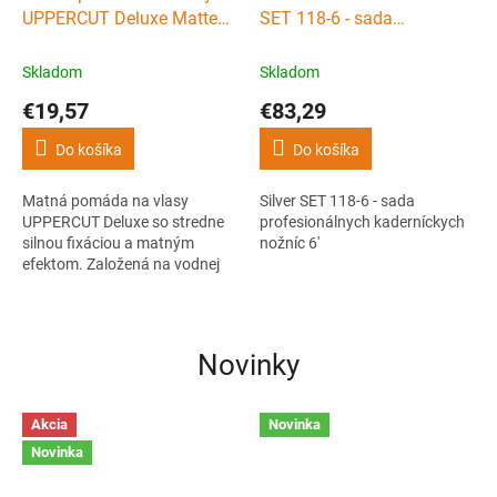
UPPERCUT Deluxe Matte
SET 118-6 - sada
pomade 100 g
profesionálnych
kaderníckych nožníc 6'
Skladom
Skladom
€19,57
€83,29
Do košíka
Do košíka
Matná pomáda na vlasy
Silver SET 118-6 - sada
UPPERCUT Deluxe so stredne
profesionálnych kaderníckych
silnou fixáciou a matným
nožníc 6'
efektom. Založená na vodnej
báze, vďaka čomu sa veľmi
ľahko vymýva, a ponúka
príjemnú orieškovú vôňu.
Ideálna pre prirodzený matný
Novinky
vzhľad.
Akcia
Novinka
Novinka