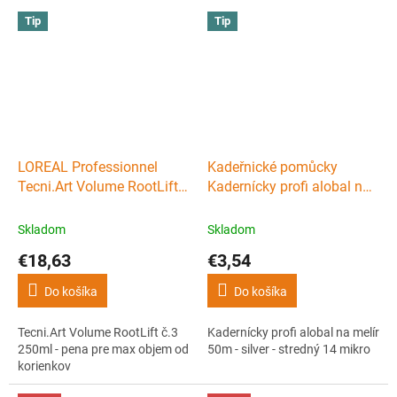
Tip
Tip
LOREAL Professionnel
Kadeřnické pomůcky
Tecni.Art Volume RootLift
Kadernícky profi alobal na
č.3 250ml - pena pre max
melír 50m - silver - stredný
objem od korienkov
14 mikro
Skladom
Skladom
€18,63
€3,54
Do košíka
Do košíka
Tecni.Art Volume RootLift č.3
Kadernícky profi alobal na melír
250ml - pena pre max objem od
50m - silver - stredný 14 mikro
korienkov