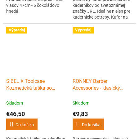
vlasov 47cm - 6 čokoládovo
kaderníkov od svetoznámej
hnedá
značky JRL. Ideálne nielen pre
kadernícke potreby. Kufor na
kolieskach s uzamykaním a
ochranným obalom. Rozmery
Výpredaj
Výpredaj
kufra sú 50 cm x 35 cm x 23
cm.
SIBEL X Toolcase
RONNEY Barber
Kozmetická taška so
Accessories - klasický
zrkadlom - čierna
holiaci strojček na žiletky,
kov
Skladom
Skladom
€46,50
€9,83
Do košíka
Do košíka
Kozmetická taška so zrkadlom
Barber Accessories - klasický