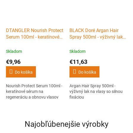
organizované na cestách aj v
salóne.
DTANGLER Nourish Protect
BLACK Doré Argan Hair
Serum 100ml - keratínové
Spray 500ml - výživný lak
sérum na regeneráciu a
na vlasy so silnou fixáciou
obnovu vlasov
Skladom
Skladom
€9,96
€11,63
Do košíka
Do košíka
Nourish Protect Serum 100ml -
Argan Hair Spray 500ml -
keratínové sérum na
výživný lak na vlasy so silnou
regeneráciu a obnovu vlasov
fixáciou
Najobľúbenejšie výrobky