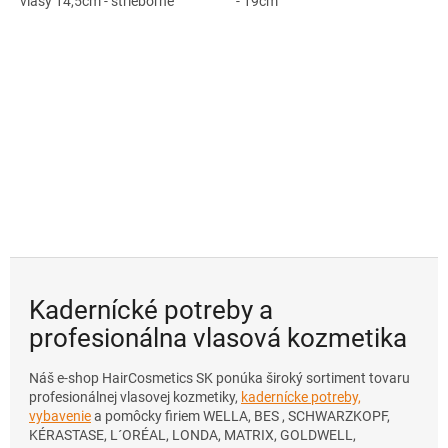
vlasy 14,5cm - strieborné
'- 19cm
Kadernícké potreby a
profesionálna vlasová kozmetika
Náš e-shop HairCosmetics SK ponúka široký sortiment tovaru
profesionálnej vlasovej kozmetiky,
kadernícke potreby,
vybavenie
a pomôcky firiem WELLA, BES , SCHWARZKOPF,
KÉRASTASE, L´ORÉAL, LONDA, MATRIX, GOLDWELL,