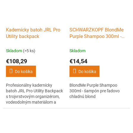
každodennú prevádzku barber
rýchle odstraňovanie objemu.
shopov.
Kadernícky batoh JRL Pro
SCHWARZKOPF BlondMe
Utility backpack
Purple Shampoo 300ml -
šampón pre ľadovo
chladnú blond
Skladom
(>5 ks)
Skladom
€108,29
€14,54
Do košíka
Do košíka
Profesionálny kadernícky
BlondMe Purple Shampoo
batoh JRL Pro Utility Backpack
300ml - šampón pre ľadovo
s trojvrstvovým organizérom,
chladnú blond
vodeodolným materiálom a
šikovným systémom
priehradok. Bezpečne uložia
strojčeky, nožnice, fény aj
príslušenstvo a udržia vaše
vybavenie perfektne