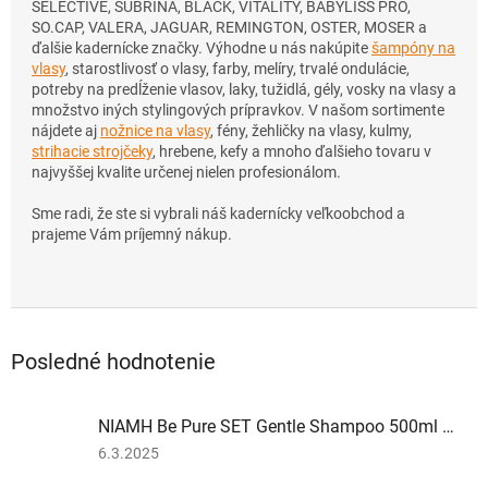
SELECTIVE, SUBRINA, BLACK, VITALITY, BABYLISS PRO,
SO.CAP, VALERA, JAGUAR, REMINGTON, OSTER, MOSER a
ďalšie kadernícke značky. Výhodne u nás nakúpite
šampóny na
vlasy
, starostlivosť o vlasy, farby, melíry, trvalé ondulácie,
potreby na predĺženie vlasov, laky, tužidlá, gély, vosky na vlasy a
množstvo iných stylingových prípravkov. V našom sortimente
nájdete aj
nožnice na vlasy
, fény, žehličky na vlasy, kulmy,
strihacie strojčeky
, hrebene, kefy a mnoho ďalšieho tovaru v
najvyššej kvalite určenej nielen profesionálom.
Sme radi, že ste si vybrali náš kadernícky veľkoobchod a
prajeme Vám príjemný nákup.
Posledné hodnotenie
NIAMH Be Pure SET Gentle Shampoo 500ml + Gentle Mask 500ml - starostlivosť všetky typy vlasov
Hodnotenie
6.3.2025
produktu