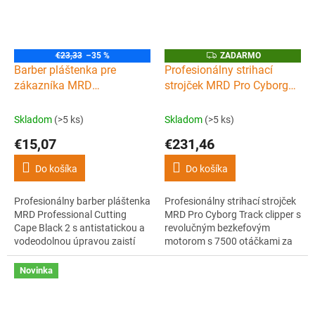
Z
€23,33
–35 %
ZADARMO
A
Barber pláštenka pre
Profesionálny strihací
D
zákazníka MRD
strojček MRD Pro Cyborg
A
R
Professional Cutting cape
Track clipper - Orange
M
O
Black 2
Skladom
(>5 ks)
Skladom
(>5 ks)
€15,07
€231,46
Do košíka
Do košíka
Profesionálny barber pláštenka
Profesionálny strihací strojček
MRD Professional Cutting
MRD Pro Cyborg Track clipper s
Cape Black 2 s antistatickou a
revolučným bezkefovým
vodeodolnou úpravou zaistí
motorom s 7500 otáčkami za
maximálny komfort zákazníka
minútu, DLC Crunch čepeľou,
pri strihaní, holení aj farbení.
2× vyšším krútiacim
Novinka
XXL rozmer, nastaviteľné
momentom a výdržou až 3
zapínanie pri krku a originálny
hodiny. Ideálne pre presné
dizajn sú ideálne pre
fadingy, plynulé prechody aj