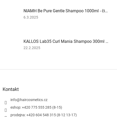
je
5
NIAMH Be Pure Gentle Shampoo 1000ml - čistiaci šampón pre časté umývanie vlasov
z
5
Hodnotenie
6.3.2025
hviezdičiek.
produktu
je
2
z
KALLOS Lab35 Curl Mania Shampoo 300ml - šampón pre vlnité vlasy
5
hviezdičiek.
Hodnotenie
22.2.2025
produktu
je
5
z
Z
5
á
hviezdičiek.
p
ä
Kontakt
t
i
info
@
haircosmetics.cz
e
eshop: +420 775 555 285 (8-15)
prodejna: +420 604 548 315 (8-12 13-17)