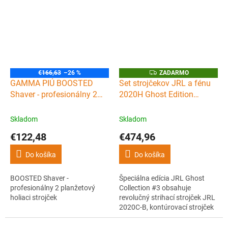
vôňou obsahujúcou figy, olivy a
pár kvapiek bay rumu.
Z
€166,63
–26 %
ZADARMO
A
GAMMA PIÚ BOOSTED
Set strojčekov JRL a fénu
D
Shaver - profesionálny 2
2020H Ghost Edition
A
R
planžetový holiaci strojček
Combo kit #3
M
O
Skladom
Skladom
€122,48
€474,96
Do košíka
Do košíka
BOOSTED Shaver -
Špeciálna edícia JRL Ghost
profesionálny 2 planžetový
Collection #3 obsahuje
holiaci strojček
revolučný strihací strojček JRL
2020C-B, kontúrovací strojček
JRL 2020T-B, holiaci strojček
JRL SF PRO a sušič na vlasy