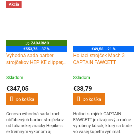
Ľahké hliníkové telo s titánovou
Ľahké hliníkové telo s titánovou
Akcia
fóliou, USB-C nabíjaním ponúka
fóliou, USB-C nabíjaním ponúka
až 150 minút práce, čistý a
až 150 minút práce, čistý a
hladký finish aj na citlivej
hladký finish aj na citlivej
pokožke. Spoľahlivý nástroj pre
pokožke. Spoľahlivý nástroj pre
barbery.
barbery.
Z
ZADARMO
A
€553,75
–37 %
€49,58
–21 %
D
Výhodná sada barber
Holiaci strojček Mach 3
A
R
strojčekov HEPIKE clipper,
CAPTAIN FAWCETT
M
trimmer & UV shaver
O
Skladom
Skladom
€347,05
€38,79
Do košíka
Do košíka
Cenovo výhodná sada troch
Holiaci strojček CAPTAIN
obľúbených barber strojčekov
FAWCETT je dizajnový a ručne
od talianskej značky Hepike s
vyrobený kúsok, ktorý sa bude
extrémnym výkonom aj
vo vašej kúpeľni vynímať.
výdržou. Strihací strojček
Holenie s ním je kvalitné, rýchle