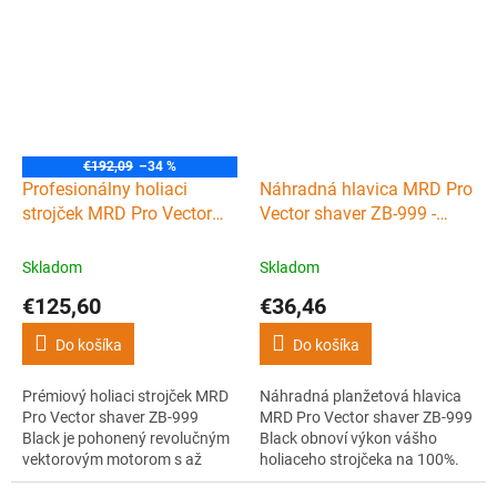
zadrhávania. Talianska mašina
strojčeku HEPIKE Shaver 6362.
s až 10000 otáčkami za
minútu, 150 minútami
prevádzky, zlatou titánovou
planžetou a funkciou UV
dezinfekcie hlavice.
Profesionálny výkon bez...
€192,09
–34 %
Profesionálny holiaci
Náhradná hlavica MRD Pro
strojček MRD Pro Vector
Vector shaver ZB-999 -
foil shaver ZB-999 - Black
planžety + nôž - Black
Skladom
Skladom
€125,60
€36,46
Do košíka
Do košíka
Prémiový holiaci strojček MRD
Náhradná planžetová hlavica
Pro Vector shaver ZB-999
MRD Pro Vector shaver ZB-999
Black je pohonený revolučným
Black obnoví výkon vášho
vektorovým motorom s až
holiaceho strojčeka na 100%.
13000 otáčkami za minútu.
Kvalitné hypoalergénne