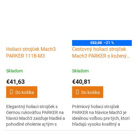
strojčeku Andis reSURGE.
€52,08
–21 %
Holiaci strojček Mach3
Cestovný holiaci strojček
PARKER 111B-M3
Mach3 PARKER s koženým
puzdrom TRAVM3
Skladom
Skladom
€41,63
€40,81
Do košíka
Do košíka
Elegantný holiaci strojček s
Prémiový holiaci strojček
čiernou rukoväťou PARKER na
PARKER na hlavice Mach3 je
hlavici Mach3 zaisťuje hladké a
ideálnou voľbou pre tých, ktorí
pohodlné oholenie aj tým s
hľadajú vysoko kvalitný a
citlivou alebo problematickou
prestížny cestovný holiaci
pokožkou. Súčasťou balenia je
strojček. Tento model,