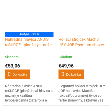
preferujú menej agresívny štýl
preferujú menej agresívny štýl
holenia. Má robustnú
holenia. Jeho robustná
celokovovú a pochrómovanú
konštrukcia kombinuje
konštrukciu.
poniklované mosadzné jadro s
rukoväťou z...
€67,50
–21 %
Náhradná hlavica ANDIS
Holiaci strojček Mach3
reSURGE - planžety + nože
HEY JOE Premium shaver
razor
Skladom
Skladom
€53,06
€49,96
Do košíka
Do košíka
Náhradná hlavica ANDIS
Elegantný holiaci strojček HEY
reSURGE (planžetová hlavica s
JOE na hlavice Mach3 s
nožmi) je kvalitná
rukoväťou z umelej živice vo
hypoalergénna zlatá fólia a
farbe slonoviny, s ktorým vás
dvojitý lamelový nôž vhodné k
čaká nielen elegantné, ale aj
revolučnému holiacemu
dokonalé oholenie.