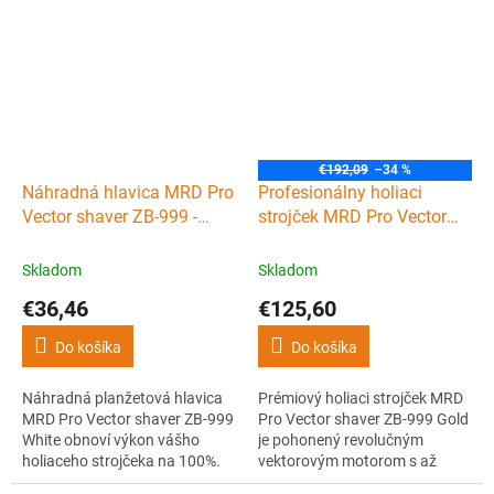
planžety a nôž zaistia hladké,
planžety a nôž zaistia hladké,
presné a rovnomerné oholenie.
presné a rovnomerné oholenie.
Jednoduchá údržba a dlhá
Jednoduchá údržba a dlhá
životnosť.
životnosť.
€192,09
–34 %
Náhradná hlavica MRD Pro
Profesionálny holiaci
Vector shaver ZB-999 -
strojček MRD Pro Vector
planžety + nôž - White
foil shaver ZB-999 - Gold
Skladom
Skladom
€36,46
€125,60
Do košíka
Do košíka
Náhradná planžetová hlavica
Prémiový holiaci strojček MRD
MRD Pro Vector shaver ZB-999
Pro Vector shaver ZB-999 Gold
White obnoví výkon vášho
je pohonený revolučným
holiaceho strojčeka na 100%.
vektorovým motorom s až
Kvalitné hypoalergénne
13000 otáčkami za minútu.