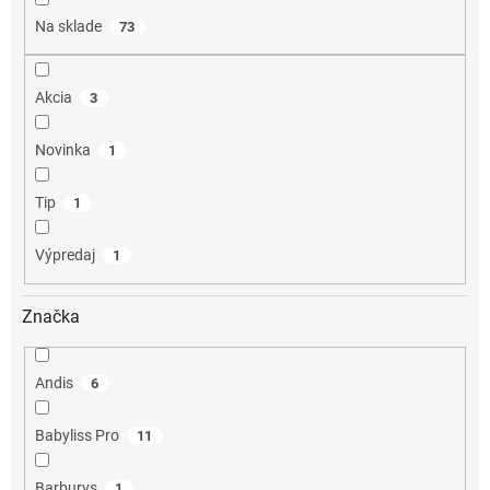
o
Na sklade
73
v
Akcia
3
Novinka
1
Tip
1
Výpredaj
1
Značka
Andis
6
Babyliss Pro
11
Barburys
1