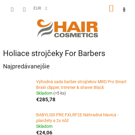
Prejsť
NÁKU
na
EUR
obsah
KOŠÍK
Holiace strojčeky For Barbers
Najpredávanejšie
Výhodná sada barber strojčekov MRD Pro Smart
Brain clipper, trimmer & shaver Black
Skladom
(>5 ks)
€285,78
BABYLISS PRE FXLRF2E Náhradná hlavica -
planžety a 2x nôž
Skladom
€24,06