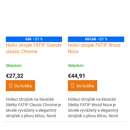
kúpeľne. Dodávaný je so
preferujú menej agresívny štýl
žiletkou od Solingen Timor.
holenia. Má robustnú
celokovovú konštrukciu so
zlatou farbou.
€35
–21 %
€57,08
–21 %
Holicí strojek FATIP Grande
Holicí strojek FATIP Wood
classic Chrome
Noce
Skladom
Skladom
€27,32
€44,91
Do košíka
Do košíka
Holiaci strojček na klasické
Holiaci strojček na klasické
žiletky FATIP Classic Chrome je
žiletky FATIP Wood Noce je
skvele vyvážený a elegantný
skvele vyvážený a elegantný
strojček s plnou lištou. Nové
strojček s plnou lištou. Nové
hlavice "Testina gentile" sú
hlavice "Testina gentile" sú
vyvinuté pre užívateľov, ktorí
vyvinuté pre užívateľov, ktorí