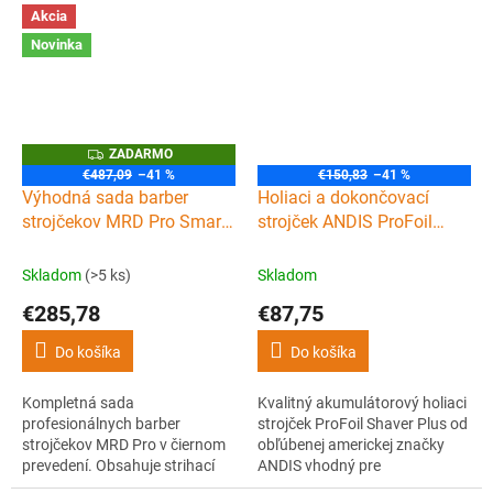
(clipper), kontúrovací strojček
a pohodlné. Hlavica Gillette
Akcia
(trimmer) a holiaci strojček
Mach 3 (čepeľ je súčasťou
Novinka
(shaver), ktoré posunú váš
strojčeka).
strih o level vyššie.
Z
ZADARMO
A
€487,09
–41 %
€150,83
–41 %
D
Výhodná sada barber
Holiaci a dokončovací
A
R
strojčekov MRD Pro Smart
strojček ANDIS ProFoil
M
Brain clipper, trimmer &
shaver Plus
O
shaver Black
Skladom
(>5 ks)
Skladom
€285,78
€87,75
Do košíka
Do košíka
Kompletná sada
Kvalitný akumulátorový holiaci
profesionálnych barber
strojček ProFoil Shaver Plus od
strojčekov MRD Pro v čiernom
obľúbenej americkej značky
prevedení. Obsahuje strihací
ANDIS vhodný pre
strojček Smart Brain clipper,
profesionálnych kaderníkov a