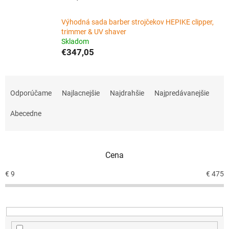
Výhodná sada barber strojčekov HEPIKE clipper,
trimmer & UV shaver
Skladom
€347,05
R
a
Odporúčame
Najlacnejšie
Najdrahšie
Najpredávanejšie
d
e
Abecedne
n
i
e
Cena
p
r
€
9
€
475
o
d
u
k
t