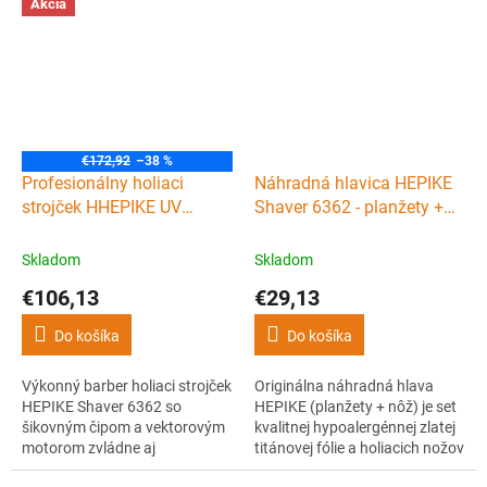
výdržou s možnosťou USB-C
fóliou zo zlatého titánu a
Akcia
nabíjania. Zaistí dokonale
výdržou až 120 minút.
hladké oholenie.
€172,92
–38 %
Profesionálny holiaci
Náhradná hlavica HEPIKE
strojček HHEPIKE UV
Shaver 6362 - planžety +
shaver 6362
nôž
Skladom
Skladom
€106,13
€29,13
Do košíka
Do košíka
Výkonný barber holiaci strojček
Originálna náhradná hlava
HEPIKE Shaver 6362 so
HEPIKE (planžety + nôž) je set
šikovným čipom a vektorovým
kvalitnej hypoalergénnej zlatej
motorom zvládne aj
titánovej fólie a holiacich nožov
najhustejšie vlasy bez
vhodných k holiacemu