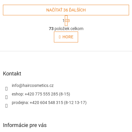
ProFoil shaver.
NAČÍTAŤ 36 ĎALŠÍCH
S
1
3
t
O
r
73
položiek celkom
v
á
l
HORE
n
á
k
o
d
v
Z
a
a
c
á
n
i
p
i
e
ä
e
Kontakt
p
t
r
i
info
@
haircosmetics.cz
v
e
k
eshop: +420 775 555 285 (8-15)
y
prodejna: +420 604 548 315 (8-12 13-17)
v
ý
p
i
Informácie pre vás
s