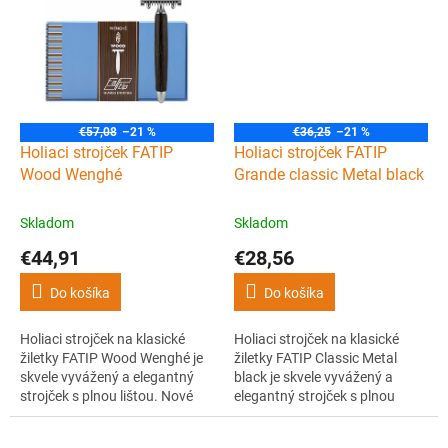
za minútu, hypoalergénne zlaté
pokročilým a poskytovala
titánové planžety a 80 minút
extrémne hladké oholenie bez
bezdrôtovej prevádzky.
toho, aby bola prehnane
agresívna.
€57,08
–21 %
€36,25
–21 %
Holiaci strojček FATIP
Holiaci strojček FATIP
Wood Wenghé
Grande classic Metal black
Skladom
Skladom
€44,91
€28,56
Do košíka
Do košíka
Holiaci strojček na klasické
Holiaci strojček na klasické
žiletky FATIP Wood Wenghé je
žiletky FATIP Classic Metal
skvele vyvážený a elegantný
black je skvele vyvážený a
strojček s plnou lištou. Nové
elegantný strojček s plnou
hlavice "Testina gentile" sú
lištou. Nové hlavice "Testina
vyvinuté pre užívateľov, ktorí
gentile" sú vyvinuté pre