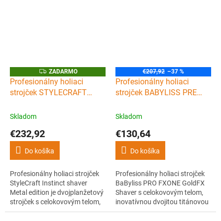
JRL Forte Pro-2020H v
ikonickej bielej farbe. Ideálny
set pre barberov a kaderníkov,
ktorí hľadajú maximálny výkon
a...
Z
ZADARMO
€207,92
–37 %
A
Profesionálny holiaci
Profesionálny holiaci
D
strojček STYLECRAFT
strojček BABYLISS PRE
A
R
Instinct shaver Metal
FXONE Gold shaver
M
O
edition Black
FX79FSGE
Skladom
Skladom
€232,92
€130,64
Do košíka
Do košíka
Profesionálny holiaci strojček
Profesionálny holiaci strojček
StyleCraft Instinct shaver
BaByliss PRO FXONE GoldFX
Metal edition je dvojplanžetový
Shaver s celokovovým telom,
strojček s celokovovým telom,
inovatívnou dvojitou titánovou
výkonným vektorovým
planžetou a patentovanou
motorom s 11500 otáčkami za
technológiou DOUBLE FOIL,