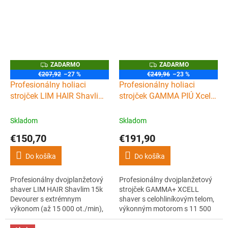
minútu, zlatou titánovou fóliou,
výkonným a digitálnym
2,5h výdržou a USB-C. Luxusné
motorom N1 s 10 000 ot./min
čierne telo so zlatými prvkami.
a výmennou batériou
zaisťujúcou až 4hodinovú
prevádzku.
Z
Z
ZADARMO
ZADARMO
A
A
€207,92
–27 %
€249,96
–23 %
D
D
Profesionálny holiaci
Profesionálny holiaci
A
A
R
R
strojček LIM HAIR Shavlim
strojček GAMMA PIÚ Xcell
M
M
15k Devourer
Shaver
O
O
Skladom
Skladom
€150,70
€191,90
Do košíka
Do košíka
Profesionálny dvojplanžetový
Profesionálny dvojplanžetový
shaver LIM HAIR Shavlim 15k
strojček GAMMA+ XCELL
Devourer s extrémnym
shaver s celohliníkovým telom,
výkonom (až 15 000 ot./min),
výkonným motorom s 11 500
titánovou hlavicou, dlhou
ot./min., hypoalergénnou