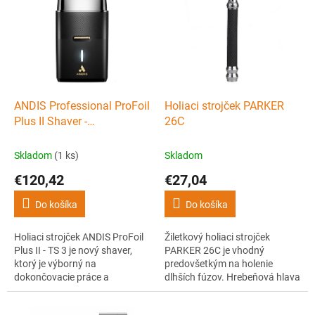
p
i
s
p
r
o
d
ANDIS Professional ProFoil
Holiaci strojček PARKER
u
Plus II Shaver -
26C
k
Profesionálny
t
dvojplanžetový holiaci
Skladom
(1 ks)
Skladom
o
strojček
€120,42
€27,04
v
Do košíka
Do košíka
Holiaci strojček ANDIS ProFoil
Žiletkový holiaci strojček
Plus II - TS 3 je nový shaver,
PARKER 26C je vhodný
ktorý je výborný na
predovšetkým na holenie
dokončovacie práce a
dlhších fúzov. Hrebeňová hlava
kompletné oholenie
strojčeka je navrhnutá tak, aby
niekoľkodenných 9000 otáčok
vyhovovala začínajúcim aj