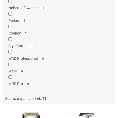
Noberu of Sweden
1
Parker
3
Ronney
1
StyleCraft
1
WAD Professional
4
Wahl
6
MRD Pro
9
Zobrazených položiek:
73
V
ý