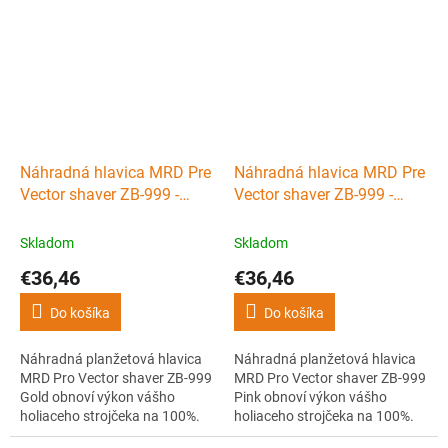
Ľahké hliníkové telo s titánovou
planžety a nôž zaistia hladké,
fóliou, USB-C nabíjaním ponúka
presné a rovnomerné oholenie.
až 150 minút práce, čistý a
Jednoduchá údržba a dlhá
hladký finish aj na citlivej
životnosť.
pokožke. Spoľahlivý nástroj pre
barbery.
Náhradná hlavica MRD Pre
Náhradná hlavica MRD Pre
Vector shaver ZB-999 -
Vector shaver ZB-999 -
planžety + nôž - Gold
planžety + nôž - Pink
Skladom
Skladom
€36,46
€36,46
Do košíka
Do košíka
Náhradná planžetová hlavica
Náhradná planžetová hlavica
MRD Pro Vector shaver ZB-999
MRD Pro Vector shaver ZB-999
Gold obnoví výkon vášho
Pink obnoví výkon vášho
holiaceho strojčeka na 100%.
holiaceho strojčeka na 100%.
Kvalitné hypoalergénne
Kvalitné hypoalergénne