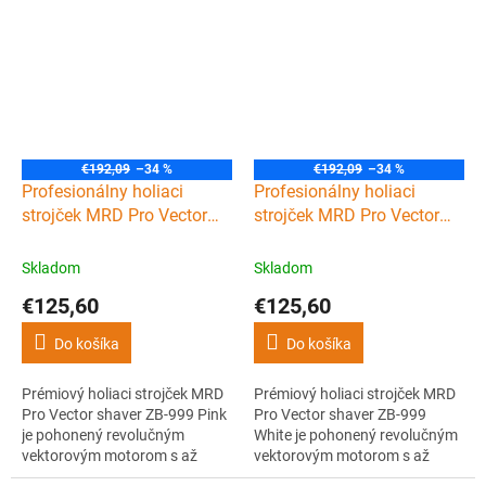
planžety a nôž zaistia hladké,
Ľahké hliníkové telo s titánovou
presné a rovnomerné oholenie.
fóliou, USB-C nabíjaním ponúka
Jednoduchá údržba a dlhá
až 150 minút práce, čistý a
životnosť.
hladký finish aj na citlivej
pokožke. Spoľahlivý nástroj pre
barbery.
€192,09
–34 %
€192,09
–34 %
Profesionálny holiaci
Profesionálny holiaci
strojček MRD Pro Vector
strojček MRD Pro Vector
foil shaver ZB-999 - Pink
foil shaver ZB-999 - White
Skladom
Skladom
€125,60
€125,60
Do košíka
Do košíka
Prémiový holiaci strojček MRD
Prémiový holiaci strojček MRD
Pro Vector shaver ZB-999 Pink
Pro Vector shaver ZB-999
je pohonený revolučným
White je pohonený revolučným
vektorovým motorom s až
vektorovým motorom s až
13000 otáčkami za minútu.
13000 otáčkami za minútu.