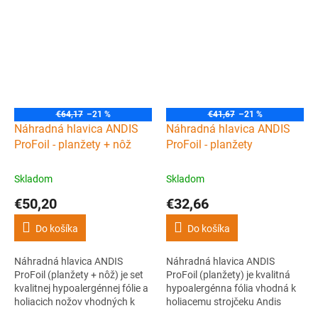
kontúrovací strojček Smart
barberov. Skvelá voľba na
Brain trimmer a planžetový
dokončovacie práce,
Vector foil shaver pre strih,
vyhoľovanie vlasov na
detaily aj dokonale hladký
minimum a kompletné oholenie
finish.
niekoľkodňových fúzov.
€64,17
–21 %
€41,67
–21 %
Náhradná hlavica ANDIS
Náhradná hlavica ANDIS
ProFoil - planžety + nôž
ProFoil - planžety
Skladom
Skladom
€50,20
€32,66
Do košíka
Do košíka
Náhradná hlavica ANDIS
Náhradná hlavica ANDIS
ProFoil (planžety + nôž) je set
ProFoil (planžety) je kvalitná
kvalitnej hypoalergénnej fólie a
hypoalergénna fólia vhodná k
holiacich nožov vhodných k
holiacemu strojčeku Andis
holiacemu strojčeku Andis
ProFoil shaver.