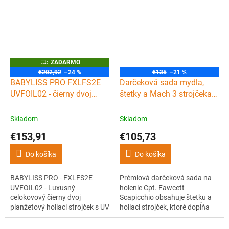
brit Gillette Mach 3, ktorý vám
dostatočne malý, aby zaberal
umožní začať holiaci strojček
minimum miesta, ale
okamžite používať.
dostatočne ťažký, aby zaručil
hladké a pohodlné oholenie.
Parker TRAVM3 je dokonalou...
Z
ZADARMO
A
€202,92
–24 %
€135
–21 %
D
BABYLISS PRO FXLFS2E
Darčeková sada mydla,
A
R
UVFOIL02 - čierny dvoj
štetky a Mach 3 strojčeka
M
planžetový holiaci strojček
na holenie CAPTAIN
O
s UV dezinfekciou
FAWCETT Scapicchio
Skladom
Skladom
€153,91
€105,73
Do košíka
Do košíka
BABYLISS PRO - FXLFS2E
Prémiová darčeková sada na
UVFOIL02 - Luxusný
holenie Cpt. Fawcett
celokovový čierny dvoj
Scapicchio obsahuje štetku a
planžetový holiaci strojček s UV
holiaci strojček, ktoré dopĺňa
dezinfekciou
exkluzívne mydlo na holenie v
drevenej miske s fantastickou