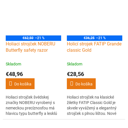
preferujú menej agresívny štýl
užívateľov, ktorí preferujú
holenia. Jeho robustná
menej agresívny štýl holenia.
konštrukcia kombinuje
Má robustnú konštrukciu s
poniklované mosadzné jadro s
dymovo čierno chrómovaným
rukoväťou z...
jadrom.
€62,50
–21 %
€36,25
–21 %
Holiaci strojček NOBERU
Holicí strojek FATIP Grande
Butterfly safety razor
classic Gold
Skladom
Skladom
€48,96
€28,56
Do košíka
Do košíka
Holiaci strojček švédskej
Holiaci strojček na klasické
značky NOBERU vyrobený s
žiletky FATIP Classic Gold je
nemeckou precíznosťou má
skvele vyvážený a elegantný
hlavicu typu butterfly a lesklú
strojček s plnou lištou. Nové
povrchovú úpravu, vďaka
hlavice "Testina gentile" sú
ktorej sa hodí do každej
vyvinuté pre užívateľov, ktorí