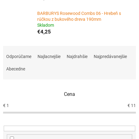
BARBURYS Rosewood Combs 06 - Hrebeň s
rúčkou z bukového dreva 190mm
Skladom
€4,25
R
a
Odporúčame
Najlacnejšie
Najdrahšie
Najpredávanejšie
d
e
Abecedne
n
i
e
Cena
p
r
€
1
€
11
o
d
u
k
t