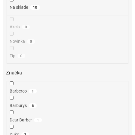
o
Na sklade
10
v
Akcia
0
Novinka
0
Tip
0
Značka
Barberco
1
Barburys
6
Dear Barber
1
Duko
2