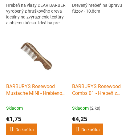
Hrebeň na vlasy DEAR BARBER
Drevený hrebeň na úpravu
vyrobený z hruškového dreva
fúzov - 10,8cm
ideálny na zvýraznenie textúry
a objemu účesu. Ideálna pre
barbery aj domácu úpravu
vlasov.
BARBURYS Rosewood
BARBURYS Rosewood
Mustache MINI - Hrebienok
Combs 01 - Hrebeň z
s rúčkou z palisandrového
bukového dreva 170mm
dreva pre úpravu fúzov
Skladom
Skladom
(2 ks)
€1,75
€4,25
Do košíka
Do košíka