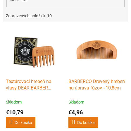
Zobrazených položiek:
10
V
ý
p
i
s
p
r
o
d
Textúrovací hrebeň na
BARBERCO Drevený hrebeň
u
vlasy DEAR BARBER
na úpravu fúzov - 10,8cm
k
Texture comb
t
Skladom
Skladom
o
€10,79
€4,96
v
Do košíka
Do košíka