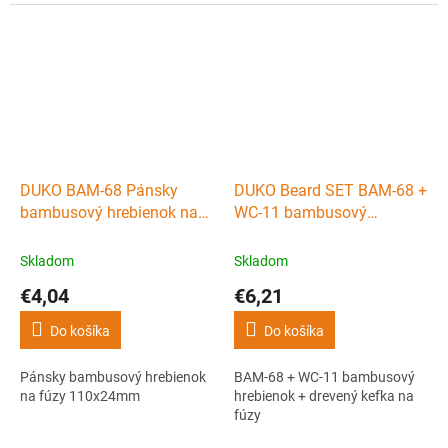
DUKO BAM-68 Pánsky
DUKO Beard SET BAM-68 +
bambusový hrebienok na
WC-11 bambusový
fúzy 110x24mm
hrebienok + drevený kefka
na fúzy
Skladom
Skladom
€4,04
€6,21
Do košíka
Do košíka
Pánsky bambusový hrebienok
BAM-68 + WC-11 bambusový
na fúzy 110x24mm
hrebienok + drevený kefka na
fúzy