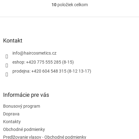
10
položiek celkom
O
v
l
Z
á
á
d
p
a
ä
Kontakt
c
t
i
i
info
@
haircosmetics.cz
e
e
p
eshop: +420 775 555 285 (8-15)
r
prodejna: +420 604 548 315 (8-12 13-17)
v
k
y
v
Informácie pre vás
ý
p
Bonusový program
i
s
Doprava
u
Kontakty
Obchodné podmienky
Predlžovanie vlasov - Obchodné podmienky