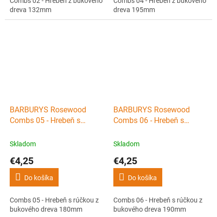
Combs 02 - Hrebeň z bukového
Combs 04 - Hrebeň z bukového
dreva 132mm
dreva 195mm
BARBURYS Rosewood
BARBURYS Rosewood
Combs 05 - Hrebeň s
Combs 06 - Hrebeň s
rúčkou z bukového dreva
rúčkou z bukového dreva
180mm
190mm
Skladom
Skladom
€4,25
€4,25
Do košíka
Do košíka
Combs 05 - Hrebeň s rúčkou z
Combs 06 - Hrebeň s rúčkou z
bukového dreva 180mm
bukového dreva 190mm