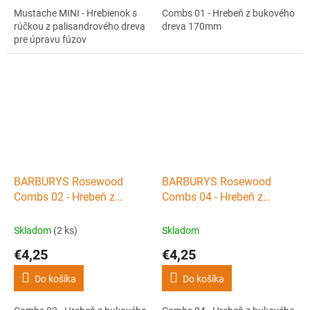
Mustache MINI - Hrebienok s
Combs 01 - Hrebeň z bukového
rúčkou z palisandrového dreva
dreva 170mm
pre úpravu fúzov
BARBURYS Rosewood
BARBURYS Rosewood
Combs 02 - Hrebeň z
Combs 04 - Hrebeň z
bukového dreva 132mm
bukového dreva 195mm
Skladom
(2 ks)
Skladom
€4,25
€4,25
Do košíka
Do košíka