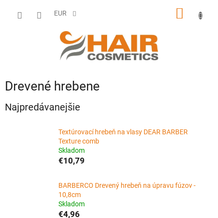
Prejsť
NÁKU
na
EUR
obsah
KOŠÍK
Drevené hrebene
Najpredávanejšie
Textúrovací hrebeň na vlasy DEAR BARBER
Texture comb
Skladom
€10,79
BARBERCO Drevený hrebeň na úpravu fúzov -
10,8cm
Skladom
€4,96