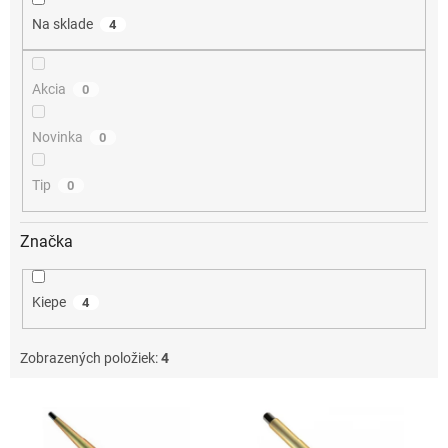
o
Na sklade
4
v
Akcia
0
Novinka
0
Tip
0
Značka
Kiepe
4
Zobrazených položiek:
4
V
ý