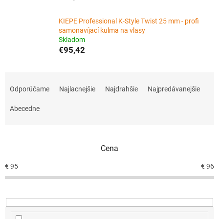
KIEPE Professional K-Style Twist 25 mm - profi
samonavíjací kulma na vlasy
Skladom
€95,42
R
a
Odporúčame
Najlacnejšie
Najdrahšie
Najpredávanejšie
d
e
Abecedne
n
i
e
Cena
p
r
€
95
€
96
o
d
u
k
t