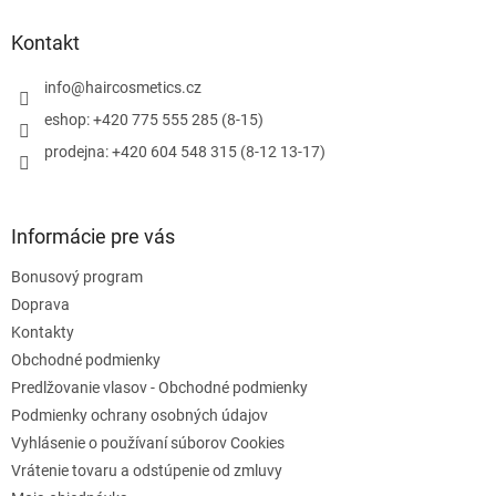
d
p
a
ä
Kontakt
c
t
i
i
info
@
haircosmetics.cz
e
e
p
eshop: +420 775 555 285 (8-15)
r
prodejna: +420 604 548 315 (8-12 13-17)
v
k
y
v
Informácie pre vás
ý
p
Bonusový program
i
s
Doprava
u
Kontakty
Obchodné podmienky
Predlžovanie vlasov - Obchodné podmienky
Podmienky ochrany osobných údajov
Vyhlásenie o používaní súborov Cookies
Vrátenie tovaru a odstúpenie od zmluvy