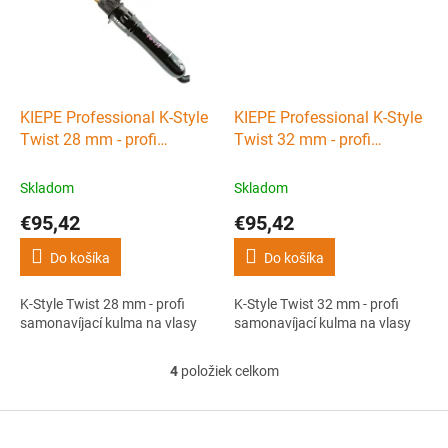
KIEPE Professional K-Style
KIEPE Professional K-Style
Twist 28 mm - profi
Twist 32 mm - profi
samonavíjací kulma na
samonavíjací kulma na
vlasy
vlasy
Skladom
Skladom
€95,42
€95,42
Do košíka
Do košíka
K-Style Twist 28 mm - profi
K-Style Twist 32 mm - profi
samonavíjací kulma na vlasy
samonavíjací kulma na vlasy
4
položiek celkom
O
v
l
Z
á
á