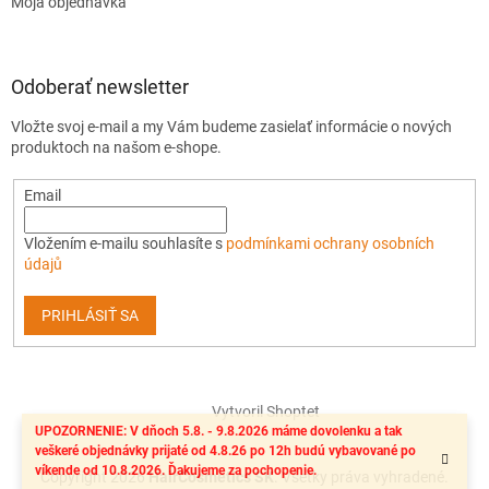
Moja objednávka
Odoberať newsletter
Vložte svoj e-mail a my Vám budeme zasielať informácie o nových
produktoch na našom e-shope.
Email
Vložením e-mailu souhlasíte s
podmínkami ochrany osobních
údajů
PRIHLÁSIŤ SA
Vytvoril Shoptet
UPOZORNENIE: V dňoch 5.8. - 9.8.2026 máme dovolenku a tak
veškeré objednávky prijaté od 4.8.26 po 12h budú vybavované po
víkende od 10.8.2026. Ďakujeme za pochopenie.
Copyright 2026
HairCosmetics SK
. Všetky práva vyhradené.