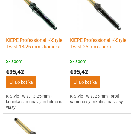
p
i
s
p
r
o
d
KIEPE Professional K-Style
KIEPE Professional K-Style
u
Twist 13-25 mm - kónická
Twist 25 mm - profi
k
samonavíjací kulma na
samonavíjací kulma na
t
vlasy
vlasy
Skladom
Skladom
o
€95,42
€95,42
v
Do košíka
Do košíka
K-Style Twist 13-25 mm -
K-Style Twist 25 mm - profi
kónická samonavíjací kulma na
samonavíjací kulma na vlasy
vlasy