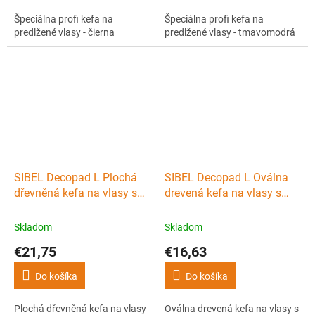
Špeciálna profi kefa na
Špeciálna profi kefa na
predlžené vlasy - čierna
predlžené vlasy - tmavomodrá
SIBEL Decopad L Plochá
SIBEL Decopad L Oválna
dřevněná kefa na vlasy so
drevená kefa na vlasy s
štetinami z diviaka -
kančími a nylonovými
250x85mm
štetinami 240x80mm
Skladom
Skladom
€21,75
€16,63
Do košíka
Do košíka
Plochá dřevněná kefa na vlasy
Oválna drevená kefa na vlasy s