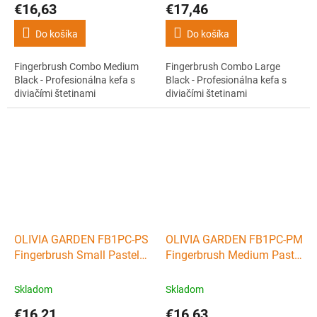
€16,63
€17,46
Do košíka
Do košíka
Fingerbrush Combo Medium
Fingerbrush Combo Large
Black - Profesionálna kefa s
Black - Profesionálna kefa s
diviačími štetinami
diviačími štetinami
OLIVIA GARDEN FB1PC-PS
OLIVIA GARDEN FB1PC-PM
Fingerbrush Small Pastel
Fingerbrush Medium Pastel
Pink - Profesionálna kefa s
Pink - Profesionálna kefa s
diviačími štetinami
diviačími štetinami
Skladom
Skladom
€16,21
€16,63