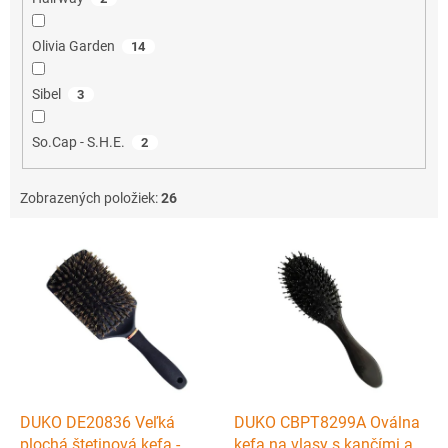
Olivia Garden
14
Sibel
3
So.Cap - S.H.E.
2
Zobrazených položiek:
26
V
ý
p
i
s
p
r
o
d
DUKO DE20836 Veľká
DUKO CBPT8299A Oválna
u
plochá štetinová kefa -
kefa na vlasy s kančími a