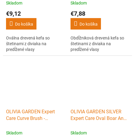
predĺžené vlasy
Skladom
Skladom
€9,12
€7,88
Do košíka
Do košíka
Oválna drevená kefa so
Obdĺžniková drevená kefa so
štetinami z diviaka na
štetinami z diviaka na
predĺžené vlasy
predĺžené vlasy
OLIVIA GARDEN Expert
OLIVIA GARDEN SILVER
Care Curve Brush -
Expert Care Oval Boar And
rozčesávacia kefa s
Nylon - oválna kefa s
diviačími a nylon štetinami
diviačími a nylonovými
Skladom
Skladom