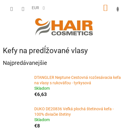
Prejsť
NÁKU
na
EUR
obsah
KOŠÍK
Kefy na predĺžované vlasy
Najpredávanejšie
DTANGLER Neptune Cestovná rozčesávacia kefa
na vlasy s rukoväťou - tyrkysová
Skladom
€6,63
DUKO DE20836 Veľká plochá štetinová kefa -
100% diviačie štetiny
Skladom
€8