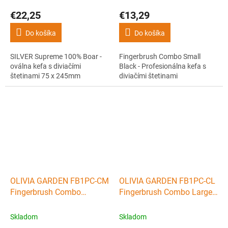
€22,25
€13,29
Do košíka
Do košíka
SILVER Supreme 100% Boar -
Fingerbrush Combo Small
oválna kefa s diviačími
Black - Profesionálna kefa s
štetinami 75 x 245mm
diviačími štetinami
OLIVIA GARDEN FB1PC-CM
OLIVIA GARDEN FB1PC-CL
Fingerbrush Combo
Fingerbrush Combo Large
Medium Black -
Black - Profesionálna kefa
Profesionálna kefa s
s diviačími štetinami
Skladom
Skladom
diviačími štetinami