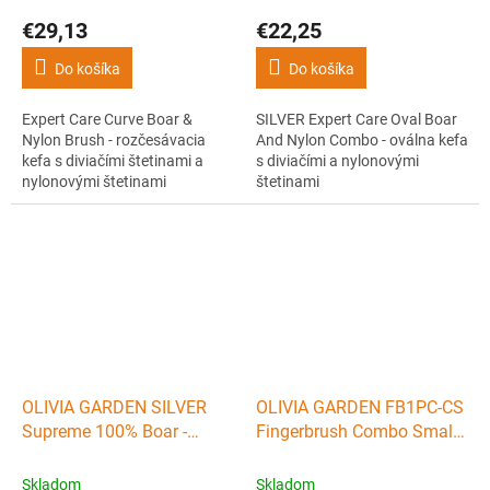
štetinami
€29,13
€22,25
Do košíka
Do košíka
Expert Care Curve Boar &
SILVER Expert Care Oval Boar
Nylon Brush - rozčesávacia
And Nylon Combo - oválna kefa
kefa s diviačími štetinami a
s diviačími a nylonovými
nylonovými štetinami
štetinami
OLIVIA GARDEN SILVER
OLIVIA GARDEN FB1PC-CS
Supreme 100% Boar -
Fingerbrush Combo Small
oválna kefa s diviačími
Black - Profesionálna kefa
štetinami 75 x 245mm
s diviačími štetinami
Skladom
Skladom