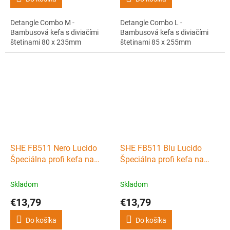
Detangle Combo M -
Detangle Combo L -
Bambusová kefa s diviačími
Bambusová kefa s diviačími
štetinami 80 x 235mm
štetinami 85 x 255mm
SHE FB511 Nero Lucido
SHE FB511 Blu Lucido
Špeciálna profi kefa na
Špeciálna profi kefa na
predlžené vlasy - čierna
predlžené vlasy -
tmavomodrá
Skladom
Skladom
€13,79
€13,79
Do košíka
Do košíka