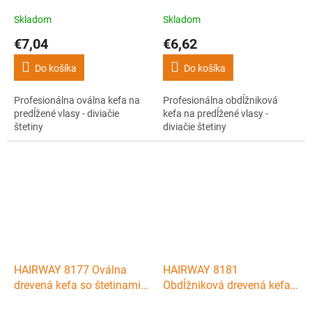
na predĺžené vlasy -
kefa na predĺžené vlasy -
diviačie štetiny
diviačie štetiny
Skladom
Skladom
€7,04
€6,62
Do košíka
Do košíka
Profesionálna oválna kefa na
Profesionálna obdĺžniková
predĺžené vlasy - diviačie
kefa na predĺžené vlasy -
štetiny
diviačie štetiny
HAIRWAY 8177 Oválna
HAIRWAY 8181
drevená kefa so štetinami z
Obdĺžniková drevená kefa
diviaka na predĺžené vlasy
so štetinami z diviaka na