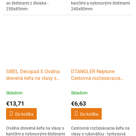
so štetinami z diviaka -
kančími a nylonovými štetinami
250x85mm
240x80mm
SIBEL Decopad S Oválna
DTANGLER Neptune
drevená kefa na vlasy s
Cestovná rozčesávacia
kančími a nylonovými
kefa na vlasy s rukoväťou -
štetinami 220x70mm
tyrkysová
Skladom
Skladom
€13,71
€6,63
Do košíka
Do košíka
Oválna drevená kefa na vlasy s
Cestovná rozčesávacia kefa na
kančími a nylonovými štetinami
vlasy s rukoväťou - tyrkysová