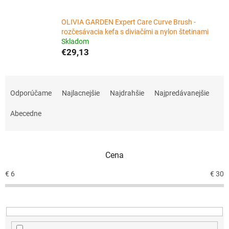
OLIVIA GARDEN Expert Care Curve Brush -
rozčesávacia kefa s diviačími a nylon štetinami
Skladom
€29,13
R
a
Odporúčame
Najlacnejšie
Najdrahšie
Najpredávanejšie
d
e
Abecedne
n
i
e
Cena
p
r
€
6
€
30
o
d
u
k
t