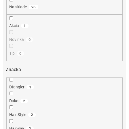
o
Na sklade
26
v
Akcia
1
Novinka
0
Tip
0
Značka
Dtangler
1
Duko
2
Hair Style
2
Hairway
2