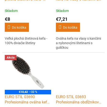
k
100% diviačie štetiny
nylonovými štetinami s
t
guličkou
Skladom
Skladom
o
€8
€7,21
v
Do košíka
Do košíka
Veľká plochá štetinová kefa -
Oválna kefa na vlasy s kančími
100% diviačie štetiny
a nylonovými štetinami s
guličkou
Akcia
€10,42
–32 %
EURO STIL 03690
EURO STIL 03693
Profesionálna oválna kefa
Profesionálna obdĺžniková