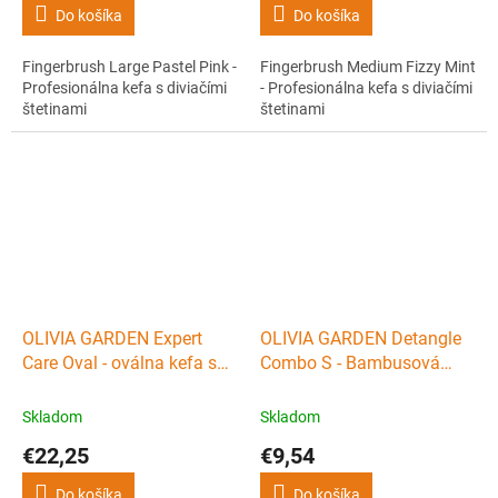
Do košíka
Do košíka
Fingerbrush Large Pastel Pink -
Fingerbrush Medium Fizzy Mint
Profesionálna kefa s diviačími
- Profesionálna kefa s diviačími
štetinami
štetinami
OLIVIA GARDEN Expert
OLIVIA GARDEN Detangle
Care Oval - oválna kefa s
Combo S - Bambusová
diviačími a nylonovými
kefa s diviačími štetinami
štetinami - PINK
65 x 220mm
Skladom
Skladom
€22,25
€9,54
Do košíka
Do košíka