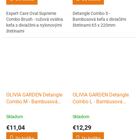
Expert Care Oval Supreme
Detangle Combo S -
Combo Brush - ružová oválna
Bambusová kefa s diviačími
kefa s diviačími a nylonovými
štetinami 65 x 220mm
štetinami
OLIVIA GARDEN Detangle
OLIVIA GARDEN Detangle
Combo M - Bambusová
Combo L - Bambusová
kefa s diviačími štetinami
kefa s diviačími štetinami
80 x 235mm
85 x 255mm
Skladom
Skladom
€11,04
€12,29
Do košíka
Do košíka