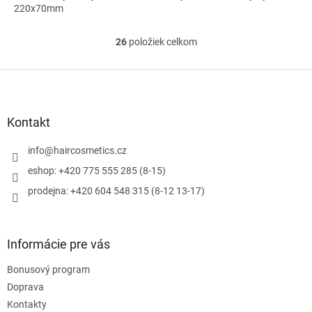
220x70mm
26
položiek celkom
O
v
l
Z
á
á
d
p
a
ä
Kontakt
c
t
i
i
info
@
haircosmetics.cz
e
e
p
eshop: +420 775 555 285 (8-15)
r
prodejna: +420 604 548 315 (8-12 13-17)
v
k
y
v
Informácie pre vás
ý
p
Bonusový program
i
s
Doprava
u
Kontakty