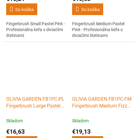
Do košíka
Do košíka
Fingerbrush Small Pastel Pink -
Fingerbrush Medium Pastel
Profesionálna kefa s diviačími
Pink - Profesionálna kefa s
štetinami
diviačími štetinami
OLIVIA GARDEN FB1PC-PL
OLIVIA GARDEN FB1PC-FM
Fingerbrush Large Pastel
Fingerbrush Medium Fizzy
Pink - Profesionálna kefa s
Mint - Profesionálna kefa s
diviačími štetinami
diviačími štetinami
Skladom
Skladom
€16,63
€19,13