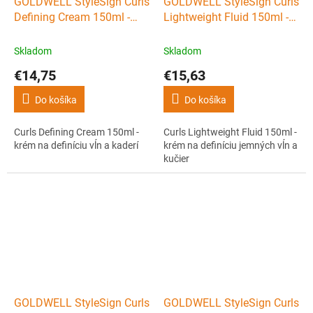
GOLDWELL StyleSign Curls
GOLDWELL StyleSign Curls
Defining Cream 150ml -
Lightweight Fluid 150ml -
krém na definíciu vĺn a
krém na definíciu jemných
kaderí
vĺn a kučier
Skladom
Skladom
€14,75
€15,63
Do košíka
Do košíka
Curls Defining Cream 150ml -
Curls Lightweight Fluid 150ml -
krém na definíciu vĺn a kaderí
krém na definíciu jemných vĺn a
kučier
GOLDWELL StyleSign Curls
GOLDWELL StyleSign Curls