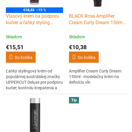
r
o
€18,33
–15 %
d
Vlasový krém na podporu
BLACK Rose Amplifier
u
kučier a ľahký styling
Cream Curly Dream 150ml -
k
UPPERCUT Deluxe Control
modelačný krém na
t
cream 120 ml
definíciu vĺn
Skladom
Skladom
o
€15,51
€10,38
v
Do košíka
Do košíka
Ľahký stylingový krém od
Amplifier Cream Curly Dream
populárnej austrálskej značky
150ml - modelačný krém na
UPPERCUT Deluxe pre podporu
definíciu vĺn
kučier, kontrolu krepatenia a
prirodzený vzhľad. Na barbery
aj domáce použitie. Vhodný pre
Tip
rovné, ale predovšetkým vlnité
a kučeravé vlasy.