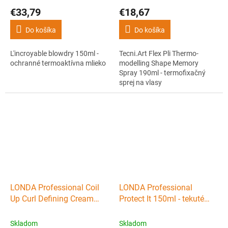
€33,79
€18,67
Do košíka
Do košíka
L'incroyable blowdry 150ml -
Tecni.Art Flex Pli Thermo-
ochranné termoaktívna mlieko
modelling Shape Memory
Spray 190ml - termofixačný
sprej na vlasy
LONDA Professional Coil
LONDA Professional
Up Curl Defining Cream
Protect It 150ml - tekuté
200ml - pre definíciu a
tužidlo pre objem a lesk
zvýraznenie vĺn
150ml
Skladom
Skladom