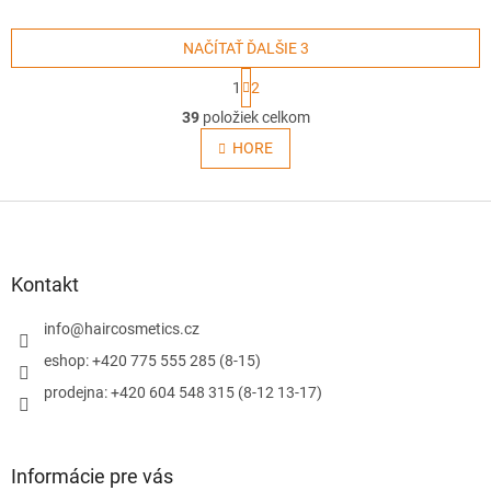
NAČÍTAŤ ĎALŠIE 3
S
1
2
t
O
r
39
položiek celkom
v
á
l
HORE
n
á
k
o
d
v
Z
a
a
c
á
n
i
p
i
e
ä
e
Kontakt
p
t
r
i
info
@
haircosmetics.cz
v
e
k
eshop: +420 775 555 285 (8-15)
y
prodejna: +420 604 548 315 (8-12 13-17)
v
ý
p
i
Informácie pre vás
s