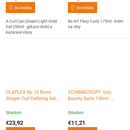
Do košíka
Do košíka
A Curl Can Dream Light Hold
Be Art Flexy Curls 175ml - krém
Gel 250ml - gél pre vlnité a
na vlny
kučeravé vlasy
OLAPLEX No.10 Bond
SCHWARZKOPF Osis
Shaper Curl Defining Gél
Bounty Balm 150ml -
200ml - stylingový gél na
stylingový krém pre vlnité a
vlny a kučery
kučeravé vlasy
Skladom
Skladom
€23,92
€11,21