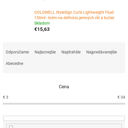
GOLDWELL StyleSign Curls Lightweight Fluid
150ml - krém na definíciu jemných vĺn a kučier
Skladom
€15,63
R
a
Odporúčame
Najlacnejšie
Najdrahšie
Najpredávanejšie
d
e
Abecedne
n
i
e
Cena
p
r
€
3
€
34
o
d
u
k
t