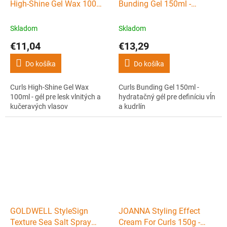
High-Shine Gel Wax 100ml
Bunding Gel 150ml -
- gél pre lesk vlnitých a
hydratačný gél pre definíciu
kučeravých vlasov
vĺn a kudrlín
Skladom
Skladom
€11,04
€13,29
Do košíka
Do košíka
Curls High-Shine Gel Wax
Curls Bunding Gel 150ml -
100ml - gél pre lesk vlnitých a
hydratačný gél pre definíciu vĺn
kučeravých vlasov
a kudrlín
GOLDWELL StyleSign
JOANNA Styling Effect
Texture Sea Salt Spray
Cream For Curls 150g -