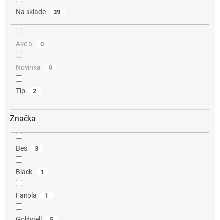
o
Na sklade
39
v
Akcia
0
Novinka
0
Tip
2
Značka
Bes
3
Black
1
Fanola
1
Goldwell
5