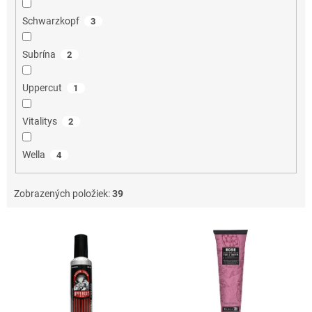
Schwarzkopf
3
Subrína
2
Uppercut
1
Vitalitys
2
Wella
4
Zobrazených položiek:
39
V
ý
p
i
s
p