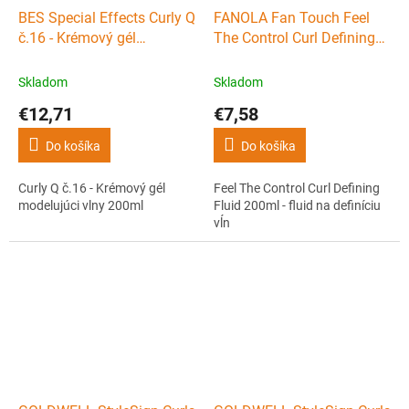
BES Special Effects Curly Q
FANOLA Fan Touch Feel
č.16 - Krémový gél
The Control Curl Defining
modelujúci vlny 200ml
Fluid 200ml - fluid na
definíciu vĺn
Skladom
Skladom
€12,71
€7,58
Do košíka
Do košíka
Curly Q č.16 - Krémový gél
Feel The Control Curl Defining
modelujúci vlny 200ml
Fluid 200ml - fluid na definíciu
vĺn