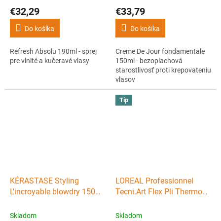
proti krepovateniu vlasov
€32,29
€33,79
Do košíka
Do košíka
Refresh Absolu 190ml - sprej
Creme De Jour fondamentale
pre vlnité a kučeravé vlasy
150ml - bezoplachová
starostlivosť proti krepovateniu
vlasov
Tip
KÉRASTASE Styling
LOREAL Professionnel
L'incroyable blowdry 150ml
Tecni.Art Flex Pli Thermo
- ochranné termoaktívna
Spray 190ml - termofixačný
mlieko
sprej na vlasy
Skladom
Skladom