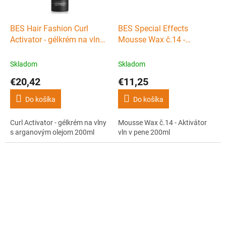
BES Hair Fashion Curl
BES Special Effects
Activator - gélkrém na vlny
Mousse Wax č.14 -
s arganovým olejom 200ml
Aktivátor vln v pene 200ml
Skladom
Skladom
€20,42
€11,25
Do košíka
Do košíka
Curl Activator - gélkrém na vlny
Mousse Wax č.14 - Aktivátor
s arganovým olejom 200ml
vln v pene 200ml