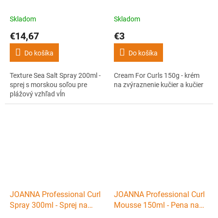
200ml - sprej s morskou
krém na zvýraznenie kučier
soľou pre plážový vzhľad
a kučier
Skladom
Skladom
vĺn
€14,67
€3
Do košíka
Do košíka
Texture Sea Salt Spray 200ml -
Cream For Curls 150g - krém
sprej s morskou soľou pre
na zvýraznenie kučier a kučier
plážový vzhľad vĺn
JOANNA Professional Curl
JOANNA Professional Curl
Spray 300ml - Sprej na
Mousse 150ml - Pena na
lokne a tvarovanie vĺn, silne
vlny a kučery, silne tužiaci