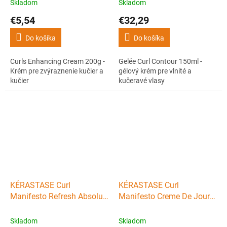
zvýraznenie kučier a kučier
krém pre vlnité a kučeravé
Skladom
Skladom
vlasy
€5,54
€32,29
Do košíka
Do košíka
Curls Enhancing Cream 200g -
Gelée Curl Contour 150ml -
Krém pre zvýraznenie kučier a
gélový krém pre vlnité a
kučier
kučeravé vlasy
KÉRASTASE Curl
KÉRASTASE Curl
Manifesto Refresh Absolu
Manifesto Creme De Jour
190ml - sprej pre vlnité a
fondamentale 150ml -
kučeravé vlasy
bezoplachová starostlivosť
Skladom
Skladom