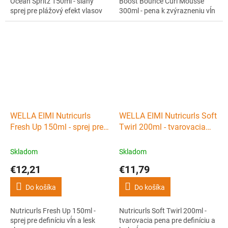
Ocean Spritz 150ml - slaný
Boost Bounce Curl Mousse
sprej pre plážový efekt vlasov
300ml - pena k zvýrazneniu vĺn
WELLA EIMI Nutricurls
WELLA EIMI Nutricurls Soft
Fresh Up 150ml - sprej pre
Twirl 200ml - tvarovacia
definíciu vĺn a lesk vlasov
pena pre definíciu a lesk
vĺn
Skladom
Skladom
€12,21
€11,79
Do košíka
Do košíka
Nutricurls Fresh Up 150ml -
Nutricurls Soft Twirl 200ml -
sprej pre definíciu vĺn a lesk
tvarovacia pena pre definíciu a