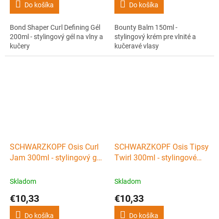
Do košíka
Do košíka
Bond Shaper Curl Defining Gél
Bounty Balm 150ml -
200ml - stylingový gél na vlny a
stylingový krém pre vlnité a
kučery
kučeravé vlasy
SCHWARZKOPF Osis Curl
SCHWARZKOPF Osis Tipsy
Jam 300ml - stylingový gél
Twirl 300ml - stylingové
pre vlnité a kučeravé vlasy
želé na vytvarovanie vĺn
Skladom
Skladom
€10,33
€10,33
Do košíka
Do košíka