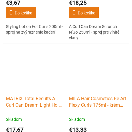
€3,67
€18,25
Do košíka
Do košíka
Styling Lotion For Curls 200ml -
A Curl Can Dream Scrunch
sprej na zvýraznenie kaderí
N'Go 250ml - sprej pre vlnité
vlasy
MATRIX Total Results A
MILA Hair Cosmetics Be Art
Curl Can Dream Light Hold
Flexy Curls 175ml - krém
Gel 250ml - gél pre vlnité a
na vlny
kučeravé vlasy
Skladom
Skladom
€17,67
€13,33