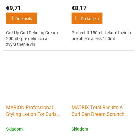
€9,71
€8,17
Do košíka
Do košíka
Coil Up Curl Defining Cream
Protect It 150ml - tekuté tužidlo
200ml - pre definíciu a
pre objem a lesk 150ml
zvýraznenie vĺn
MARION Professional
MATRIX Total Results A
Styling Lotion For Curls
Curl Can Dream Scrunch
200ml - sprej na
N'Go 250ml - sprej pre
zvýraznenie kaderí
vlnité vlasy
Skladom
Skladom