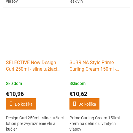
vlasov
lesk vĺn
SELECTIVE Now Design
SUBRÍNA Style Prime
Curl 250ml - silne tužiaci
Curling Cream 150ml -
lotion pre zvýraznenie vĺn a
krém na definíciu vlnitých
kučier
vlasov
Skladom
Skladom
€10,96
€10,62
Do košíka
Do košíka
Design Curl 250ml - silne tužiaci
Prime Curling Cream 150ml -
lotion pre zvýraznenie vĺn a
krém na definíciu vlnitých
kučier
vlasov