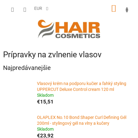
Prejsť
NÁKU
na
EUR
obsah
KOŠÍK
Prípravky na zvlnenie vlasov
Najpredávanejšie
Vlasový krém na podporu kučier a ľahký styling
UPPERCUT Deluxe Control cream 120 ml
Skladom
€15,51
OLAPLEX No.10 Bond Shaper Curl Defining Gél
200ml - stylingový gél na vlny a kučery
Skladom
€23,92