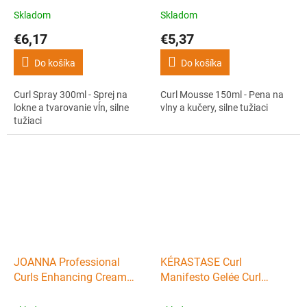
tužiaci
Skladom
Skladom
€6,17
€5,37
Do košíka
Do košíka
Curl Spray 300ml - Sprej na
Curl Mousse 150ml - Pena na
lokne a tvarovanie vĺn, silne
vlny a kučery, silne tužiaci
tužiaci
JOANNA Professional
KÉRASTASE Curl
Curls Enhancing Cream
Manifesto Gelée Curl
200g - Krém pre
Contour 150ml - gélový