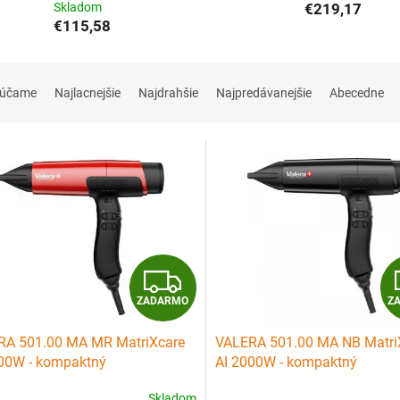
Skladom
€219,17
€115,58
rúčame
Najlacnejšie
Najdrahšie
Najpredávanejšie
Abecedne
Z
ZADARMO
Z
A
RA 501.00 MA MR MatriXcare
VALERA 501.00 MA NB Matri
D
00W - kompaktný
AI 2000W - kompaktný
orýchlostný digitálny fén -
vysokorýchlostný digitálny fé
A
Skladom