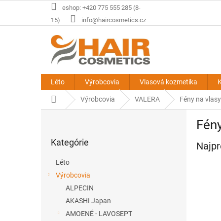
Prejsť
eshop: +420 775 555 285 (8-
na
15)
info@haircosmetics.cz
obsah
Léto
Výrobcovia
Vlasová kozmetika
K
Domov
Výrobcovia
VALERA
Fény na vlasy
B
Fény
o
Preskočiť
č
Kategórie
kategórie
Najpr
n
ý
Léto
p
Výrobcovia
a
ALPECIN
n
e
AKASHI Japan
l
AMOENÉ - LAVOSEPT