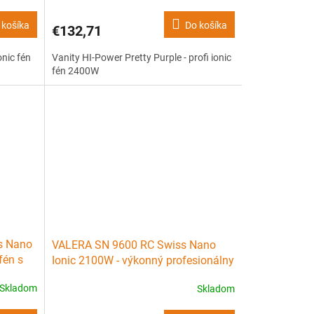
 košíka
Do košíka
€132,71
onic fén
Vanity HI-Power Pretty Purple - profi ionic
fén 2400W
s Nano
VALERA SN 9600 RC Swiss Nano
fén s
Ionic 2100W - výkonný profesionálny
fén s ionizátorom
Skladom
Skladom