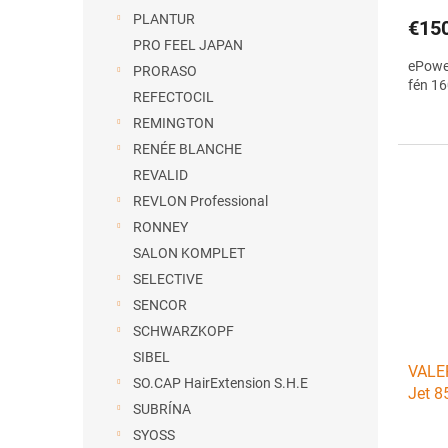
PLANTUR
€15
PRO FEEL JAPAN
ePower
PRORASO
fén 1
REFECTOCIL
REMINGTON
RENÉE BLANCHE
REVALID
REVLON Professional
RONNEY
SALON KOMPLET
SELECTIVE
SENCOR
SCHWARZKOPF
SIBEL
VALER
SO.CAP HairExtension S.H.E
Jet 85
SUBRÍNA
profe
SYOSS