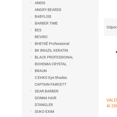
ANDIS
ANGRY BEARDS
BABYLISS
R
BARBER TIME
a
Odpo
BES
d
BEVIRO
e
V
n
BHEYSÉ Professional
ý
i
BK BRAZIL KERATIN
p
e
BLACK PROFESSIONAL
i
p
BOHEMIA CRYSTAL
s
r
BRAUN
p
o
r
d
C:EHKO Eye Shades
o
u
CAPTAIN FAWCETT
d
k
DEAR BARBER
u
t
DONNA HAIR
VALE
k
o
DTANGLER
AI 20
t
v
vysok
DUKO-EXIM
o