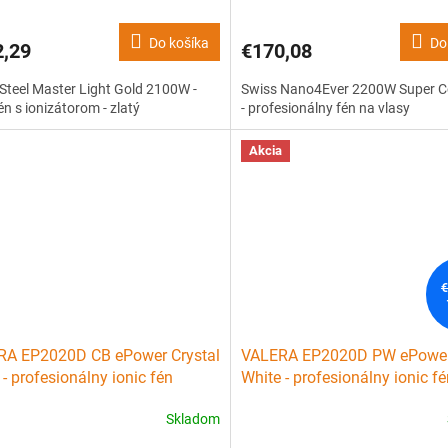
Do košíka
Do
2,29
€170,08
Steel Master Light Gold 2100W -
Swiss Nano4Ever 2200W Super 
fén s ionizátorom - zlatý
- profesionálny fén na vlasy
Akcia
€
RA EP2020D CB ePower Crystal
VALERA EP2020D PW ePower
 - profesionálny ionic fén
White - profesionálny ionic f
W
1600W
Skladom