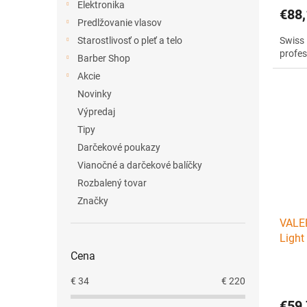
Elektronika
€88,
Predlžovanie vlasov
Swiss 
Starostlivosť o pleť a telo
profes
Barber Shop
Akcie
Novinky
Výpredaj
Tipy
Darčekové poukazy
Vianočné a darčekové balíčky
Rozbalený tovar
Značky
VALE
Light
fén s
Cena
€
34
€
220
€59,