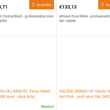
Do košíka
Do
0,71
€133,13
 Crystal Black - profesionálny ionic
ePower Pure White - profesionálny
600W
fén 1600W
A SXJ 8500 RC Swiss Silent
VALERA VA8605 HP Vanity H
00 Ionic - ultra tichý
Hot Pink - profi ionic fén 24
sionálny fén 2000W - červený
Skladom