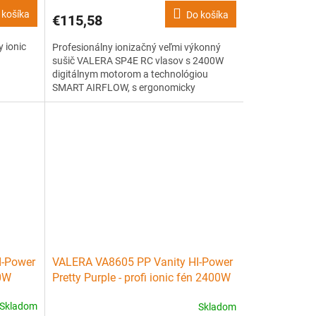
 košíka
Do košíka
€115,58
 ionic
Profesionálny ionizačný veľmi výkonný
sušič VALERA SP4E RC vlasov s 2400W
digitálnym motorom a technológiou
SMART AIRFLOW, s ergonomicky
tvarovaným a tepelne izolovaným telom
pre dokonalý úchop.
I-Power
VALERA VA8605 PP Vanity HI-Power
00W
Pretty Purple - profi ionic fén 2400W
Skladom
Skladom