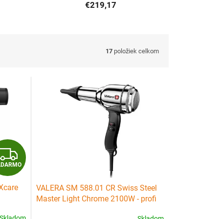
€219,17
17
položiek celkom
Z
ADARMO
A
Xcare
VALERA SM 588.01 CR Swiss Steel
D
Master Light Chrome 2100W - profi
n -
sušič s ionizátorom - strieborný
A
Skladom
Skladom