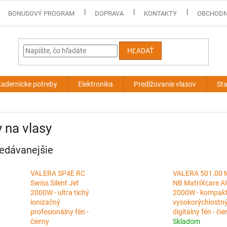
BONUSOVÝ PROGRAM
DOPRAVA
KONTAKTY
OBCHODN
HĽADAŤ
adernícke potreby
Elektronika
Predlžovanie vlasov
Sta
 na vlasy
edávanejšie
VALERA SP4E RC
VALERA 501.00 
Swiss Silent Jet
NB MatriXcare AI
2000W - ultra tichý
2000W - kompak
ionizačný
vysokorýchlostn
profesionálny fén -
digitálny fén - čie
čierny
Skladom