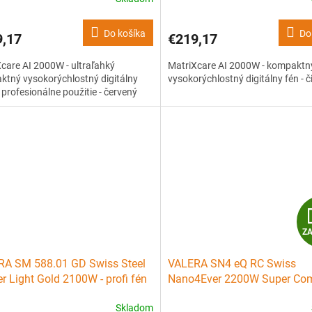
ný
čierny
R
Do košíka
Do
9,17
€219,17
M
care AI 2000W - ultraľahký
MatriXcare AI 2000W - kompaktn
O
tný vysokorýchlostný digitálny
vysokorýchlostný digitálny fén - č
 profesionálne použitie - červený
Z
RA SM 588.01 GD Swiss Steel
VALERA SN4 eQ RC Swiss
r Light Gold 2100W - profi fén
Nano4Ever 2200W Super Com
izátorom - zlatý
profesionálny fén na vlasy
Skladom