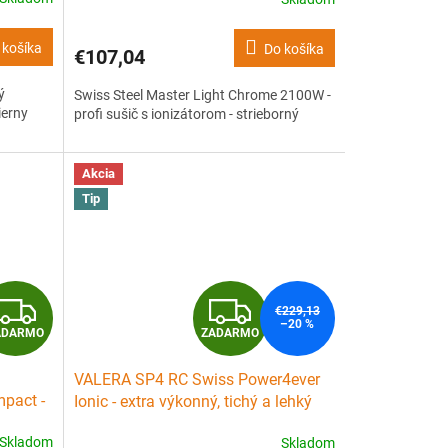
R
 košíka
Do košíka
€107,04
M
ý
Swiss Steel Master Light Chrome 2100W -
O
ierny
profi sušič s ionizátorom - strieborný
Akcia
Tip
Z
Z
€229,13
–20 %
ZADARMO
ADARMO
A
A
VALERA SP4 RC Swiss Power4ever
D
D
pact -
Ionic - extra výkonný, tichý a lehký
profi fén 2400W
A
A
Skladom
Skladom