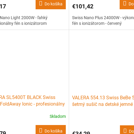
Do košíka
Do
17
€101,42
Nano Light 2000W - ľahký
Swiss Nano Plus 24000W - výkonn
ionálny fén s ionizátorom
fén s ionizátorom - červený
RA SL5400T BLACK Swiss
VALERA 554.13 Swiss BeBe 
 FoldAway Ionic - profesionálny
šetrný sušič na detské jemné
o skladacou rukoväťou 2000W
Skladom
Do košíka
Do
79
€34,29