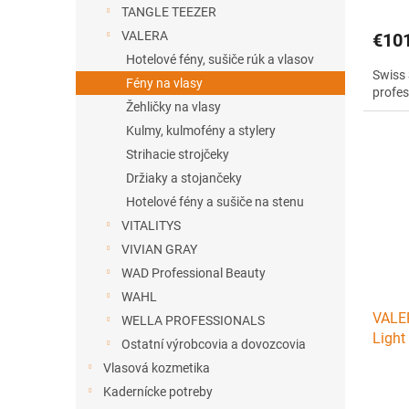
TANGLE TEEZER
VALERA
€10
Hotelové fény, sušiče rúk a vlasov
Swiss 
Fény na vlasy
profes
Žehličky na vlasy
Kulmy, kulmofény a stylery
Strihacie strojčeky
Držiaky a stojančeky
Hotelové fény a sušiče na stenu
VITALITYS
VIVIAN GRAY
WAD Professional Beauty
WAHL
VALE
WELLA PROFESSIONALS
Light
Ostatní výrobcovia a dovozcovia
fén s
Vlasová kozmetika
Kadernícke potreby