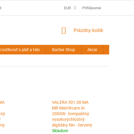
É PODMIENKY
PREDLŽOVANIE VLASOV - OBCHODNÉ PODMIENKY
EUR
Prihlásenie
NÁKUPNÝ
Prázdny košík
KOŠÍK
rostlivosť o pleť a telo
Barber Shop
Akcie
Novinky
MA
VALERA 501.00 MA
MR MatriXcare AI
tný
2000W - kompaktný
ý
vysokorýchlostný
rny
digitálny fén - červený
Skladom