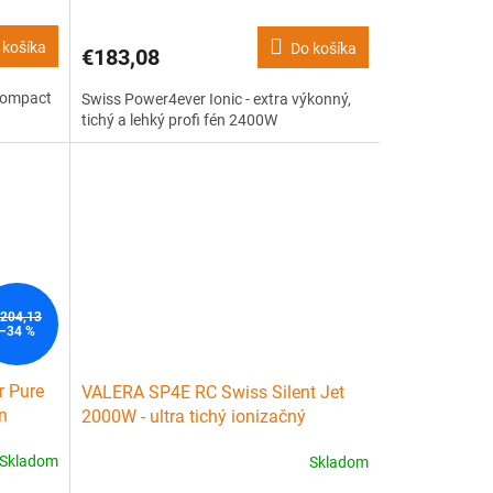
R
R
 košíka
Do košíka
€183,08
M
M
Compact
Swiss Power4ever Ionic - extra výkonný,
O
O
tichý a lehký profi fén 2400W
204,13
–34 %
 Pure
VALERA SP4E RC Swiss Silent Jet
én
2000W - ultra tichý ionizačný
profesionálny fén - čierny
Skladom
Skladom