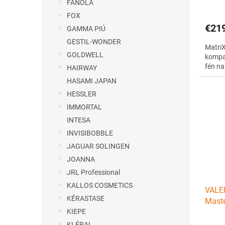
červe
v
FANOLA
FOX
€21
GAMMA PIÚ
GESTIL-WONDER
MatriX
GOLDWELL
kompak
fén na
HAIRWAY
HASAMI JAPAN
HESSLER
IMMORTAL
INTESA
INVISIBOBBLE
JAGUAR SOLINGEN
JOANNA
JRL Professional
KALLOS COSMETICS
VALE
KÉRASTASE
Maste
KIEPE
s ion
KLÉRAL