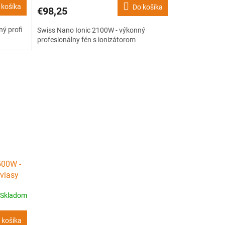
 košíka
Do košíka
€98,25
ý profi
Swiss Nano Ionic 2100W - výkonný
profesionálny fén s ionizátorom
500W -
 vlasy
Skladom
 košíka