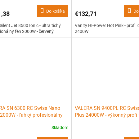
Do košíka
Do
1,38
€132,71
Silent Jet 8500 Ionic - ultra tichý
Vanity HI-Power Hot Pink - profi i
ionálny fén 2000W - červený
2400W
RA SN 6300 RC Swiss Nano
VALERA SN 9400PL RC Swis
 2000W - ľahký profesionálny
Plus 24000W - výkonný profi 
 ionizátorom
ionizátorom - červený
Skladom