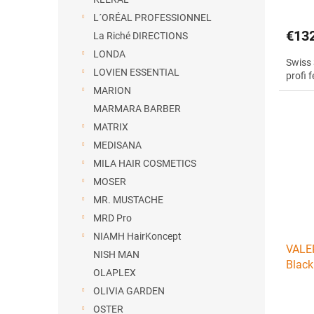
L´ORÉAL PROFESSIONNEL
€13
La Riché DIRECTIONS
LONDA
Swiss 
LOVIEN ESSENTIAL
profi 
MARION
MARMARA BARBER
MATRIX
MEDISANA
MILA HAIR COSMETICS
MOSER
MR. MUSTACHE
MRD Pro
NIAMH HairKoncept
VALE
NISH MAN
Black
OLAPLEX
1600
OLIVIA GARDEN
OSTER