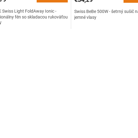
Swiss Light FoldAway Ionic -
Swiss BeBe 500W - šetrný sušič n
ionálny fén so skladacou rukoväťou
jemné vlasy
W
O
v
l
á
d
a
c
i
e
p
r
v
k
y
v
ý
p
i