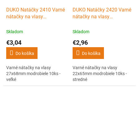
DUKO Natáčky 2410 Varné
DUKO Natáčky 2420 Varné
nátačky na vlasy
nátačky na vlasy
27x68mm modrobiele 10ks
22x65mm modrobiele 10ks
- veľké
- stredné
Skladom
Skladom
€3,04
€2,96
Do košíka
Do košíka
Varné nátačky na vlasy
Varné nátačky na vlasy
27x68mm modrobiele 10ks -
22x65mm modrobiele 10ks -
veľké
stredné