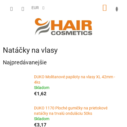
Prejsť
NÁKU
na
EUR
obsah
KOŠÍK
Natáčky na vlasy
Najpredávanejšie
DUKO Molitanové papiloty na vlasy XL 42mm -
4ks
Skladom
€1,62
DUKO 1170 Ploché gumičky na prietokové
natáčky na trvalú onduláciu 50ks
Skladom
€3,17