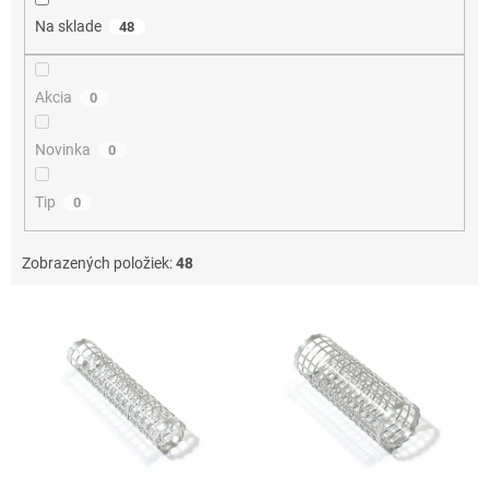
o
Na sklade
48
v
Akcia
0
Novinka
0
Tip
0
Zobrazených položiek:
48
V
ý
p
i
s
p
r
o