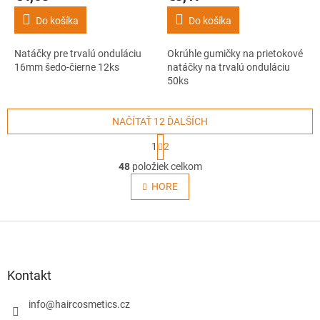
Do košíka
Do košíka
Natáčky pre trvalú onduláciu
Okrúhle gumičky na prietokové
16mm šedo-čierne 12ks
natáčky na trvalú onduláciu
50ks
NAČÍTAŤ 12 ĎALŠÍCH
S
1
2
t
O
r
48
položiek celkom
v
á
l
HORE
n
á
k
o
d
v
Z
a
a
c
á
n
i
p
i
e
ä
e
Kontakt
p
t
r
i
info
@
haircosmetics.cz
v