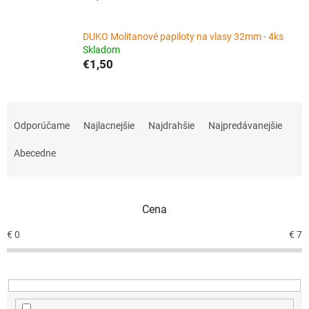
DUKO Molitanové papiloty na vlasy 32mm - 4ks
Skladom
€1,50
R
a
Odporúčame
Najlacnejšie
Najdrahšie
Najpredávanejšie
d
e
Abecedne
n
i
e
Cena
p
r
€
0
€
7
o
d
u
k
t