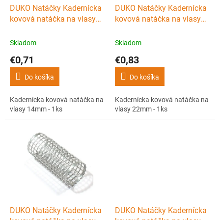
d
DUKO Natáčky Kadernícka
DUKO Natáčky Kadernícka
u
kovová natáčka na vlasy
kovová natáčka na vlasy
k
14mm - 1ks
22mm - 1ks
t
Skladom
Skladom
o
€0,71
€0,83
v
Do košíka
Do košíka
Kadernícka kovová natáčka na
Kadernícka kovová natáčka na
vlasy 14mm - 1ks
vlasy 22mm - 1ks
DUKO Natáčky Kadernícka
DUKO Natáčky Kadernícka