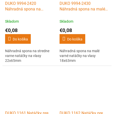
DUKO 9994-2420
DUKO 9994-2430
Náhradná spona na
Náhradná spona na malé
stredne varne natáčky na
varné natáčky na vlasy
vlasy 22x65mm
18x63mm
Skladom
Skladom
€0,08
€0,08
Do košíka
Do košíka
Náhradná spona na stredne
Náhradná spona na malé
varne natáčky na vlasy
varné natáčky na vlasy
22x65mm
18x63mm
DUKO 1161 Natáčky pre
DUKO 1162 Natáčky pre