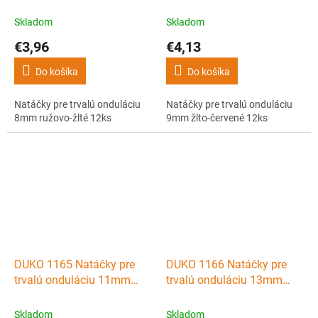
ružovo-žlté 12ks
červené 12ks
Skladom
Skladom
€3,96
€4,13
Do košíka
Do košíka
Natáčky pre trvalú onduláciu
Natáčky pre trvalú onduláciu
8mm ružovo-žlté 12ks
9mm žlto-červené 12ks
DUKO 1165 Natáčky pre
DUKO 1166 Natáčky pre
trvalú onduláciu 11mm
trvalú onduláciu 13mm
červeno-modré 12ks
modro-šedé 12ks
Skladom
Skladom