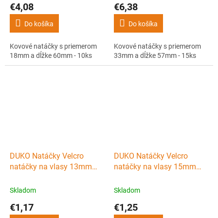
€4,08
€6,38
Do košíka
Do košíka
Kovové natáčky s priemerom
Kovové natáčky s priemerom
18mm a dĺžke 60mm - 10ks
33mm a dĺžke 57mm - 15ks
DUKO Natáčky Velcro
DUKO Natáčky Velcro
natáčky na vlasy 13mm
natáčky na vlasy 15mm
tmavo modré 6ks
červené 6ks
Skladom
Skladom
€1,17
€1,25