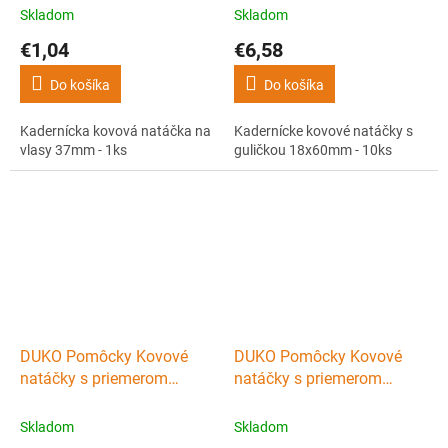
Skladom
Skladom
€1,04
€6,58
Do košíka
Do košíka
Kadernícka kovová natáčka na
Kadernícke kovové natáčky s
vlasy 37mm - 1ks
guličkou 18x60mm - 10ks
DUKO Pomôcky Kovové
DUKO Pomôcky Kovové
natáčky s priemerom
natáčky s priemerom
18mm a dĺžke 60mm -
33mm a dĺžke 57mm -
10ks
15ks
Skladom
Skladom