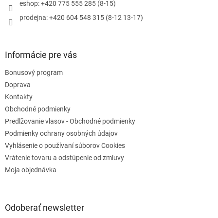
e
k
eshop: +420 775 555 285 (8-15)
y
prodejna: +420 604 548 315 (8-12 13-17)
v
ý
p
i
Informácie pre vás
s
u
Bonusový program
Doprava
Kontakty
Obchodné podmienky
Predlžovanie vlasov - Obchodné podmienky
Podmienky ochrany osobných údajov
Vyhlásenie o používaní súborov Cookies
Vrátenie tovaru a odstúpenie od zmluvy
Moja objednávka
Odoberať newsletter