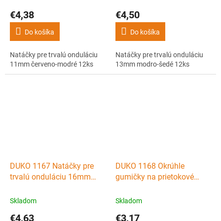
€4,38
€4,50
Do košíka
Do košíka
Natáčky pre trvalú onduláciu
Natáčky pre trvalú onduláciu
11mm červeno-modré 12ks
13mm modro-šedé 12ks
DUKO 1167 Natáčky pre
DUKO 1168 Okrúhle
trvalú onduláciu 16mm
gumičky na prietokové
šedo-čierne 12ks
natáčky na trvalú
onduláciu 50ks
Skladom
Skladom
€4,63
€3,17