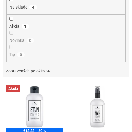
o
Na sklade
4
v
Akcia
1
Novinka
0
Tip
0
Zobrazených položiek:
4
V
Akcia
ý
p
i
s
p
r
o
€13,33
–20 %