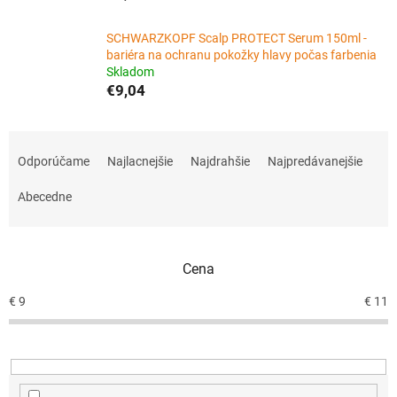
SCHWARZKOPF Scalp PROTECT Serum 150ml -
bariéra na ochranu pokožky hlavy počas farbenia
Skladom
€9,04
R
a
Odporúčame
Najlacnejšie
Najdrahšie
Najpredávanejšie
d
e
Abecedne
n
i
e
Cena
p
r
€
9
€
11
o
d
u
k
t