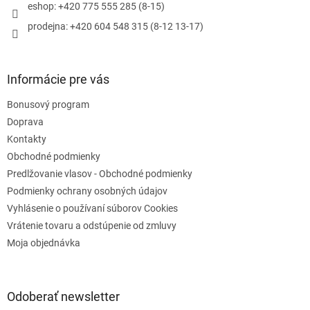
e
p
eshop: +420 775 555 285 (8-15)
r
prodejna: +420 604 548 315 (8-12 13-17)
v
k
y
v
Informácie pre vás
ý
p
Bonusový program
i
s
Doprava
u
Kontakty
Obchodné podmienky
Predlžovanie vlasov - Obchodné podmienky
Podmienky ochrany osobných údajov
Vyhlásenie o používaní súborov Cookies
Vrátenie tovaru a odstúpenie od zmluvy
Moja objednávka
Odoberať newsletter