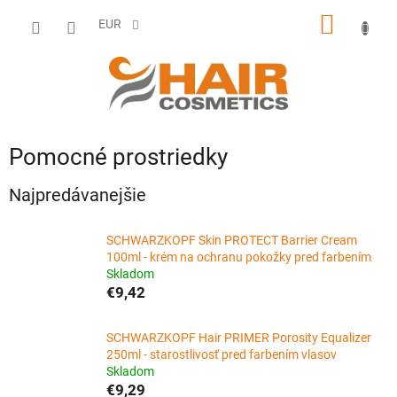
Prejsť
NÁKU
na
EUR
obsah
KOŠÍK
Pomocné prostriedky
Najpredávanejšie
SCHWARZKOPF Skin PROTECT Barrier Cream
100ml - krém na ochranu pokožky pred farbením
Skladom
€9,42
SCHWARZKOPF Hair PRIMER Porosity Equalizer
250ml - starostlivosť pred farbením vlasov
Skladom
€9,29