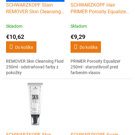
d
SCHWARZKOPF Stain
SCHWARZKOPF Hair
u
REMOVER Skin Cleansing
PRIMER Porosity Equalizer
k
Fluid 250ml - odstraňovač
250ml - starostlivosť pred
t
farby z pokožky
farbením vlasov
Skladom
Skladom
o
€10,62
€9,29
v
Do košíka
Do košíka
REMOVER Skin Cleansing Fluid
PRIMER Porosity Equalizer
250ml - odstraňovač farby z
250ml - starostlivosť pred
pokožky
farbením vlasov
SCHWARZKOPF Skin
SCHWARZKOPF Scalp