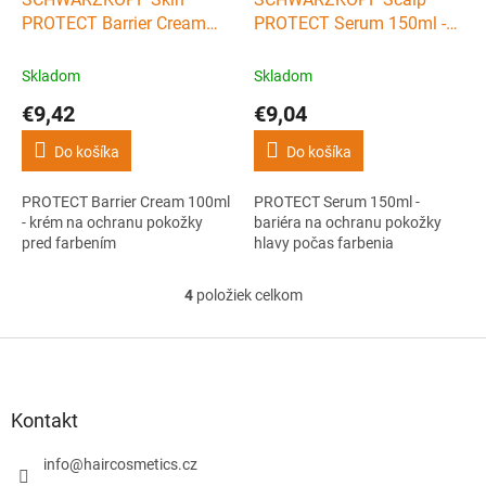
PROTECT Barrier Cream
PROTECT Serum 150ml -
100ml - krém na ochranu
bariéra na ochranu
pokožky pred farbením
pokožky hlavy počas
Skladom
Skladom
farbenia
€9,42
€9,04
Do košíka
Do košíka
PROTECT Barrier Cream 100ml
PROTECT Serum 150ml -
- krém na ochranu pokožky
bariéra na ochranu pokožky
pred farbením
hlavy počas farbenia
4
položiek celkom
O
v
l
Z
á
á
d
p
a
ä
Kontakt
c
t
i
i
info
@
haircosmetics.cz
e