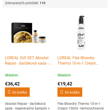
Zobrazených položiek:
110
V
ý
p
i
s
p
r
o
d
LOREAL Gift SET Absolut
LOREAL Flex Blowdry
u
Repair - darčeková sada -
Thermo 10-in-1 Cream
k
regeneračný šampón +
150ml - termoochranný
t
maska na vlasy
krém na vlasy
Skladom
Skladom
o
€36,42
€19,42
v
Do košíka
Do košíka
Absolut Repair - darčeková
Flex Blowdry Thermo 10-in-1
sada - regeneračný šampón +
Cream 150ml - termoochranný