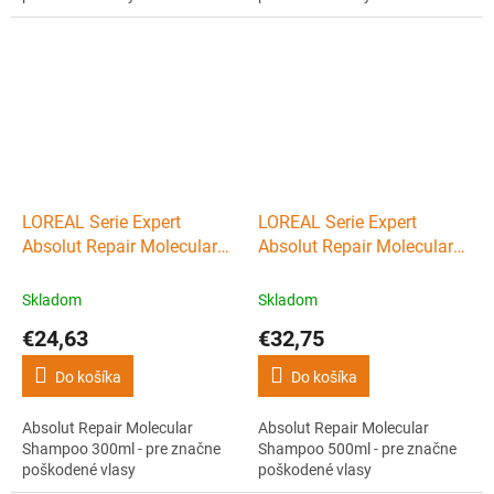
LOREAL Serie Expert
LOREAL Serie Expert
Absolut Repair Molecular
Absolut Repair Molecular
Shampoo 300ml - pre
Shampoo 500ml - pre
značne poškodené vlasy
značne poškodené vlasy
Skladom
Skladom
€24,63
€32,75
Do košíka
Do košíka
Absolut Repair Molecular
Absolut Repair Molecular
Shampoo 300ml - pre značne
Shampoo 500ml - pre značne
poškodené vlasy
poškodené vlasy