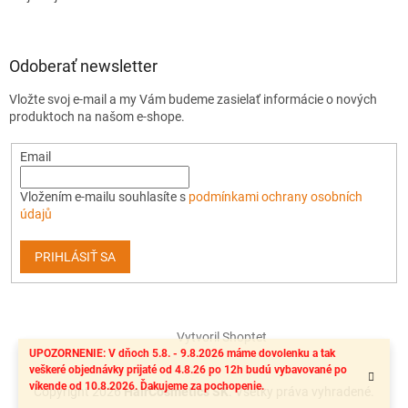
Odoberať newsletter
Vložte svoj e-mail a my Vám budeme zasielať informácie o nových
produktoch na našom e-shope.
Email
Vložením e-mailu souhlasíte s
podmínkami ochrany osobních
údajů
PRIHLÁSIŤ SA
Vytvoril Shoptet
UPOZORNENIE: V dňoch 5.8. - 9.8.2026 máme dovolenku a tak
veškeré objednávky prijaté od 4.8.26 po 12h budú vybavované po
víkende od 10.8.2026. Ďakujeme za pochopenie.
Copyright 2026
HairCosmetics SK
. Všetky práva vyhradené.