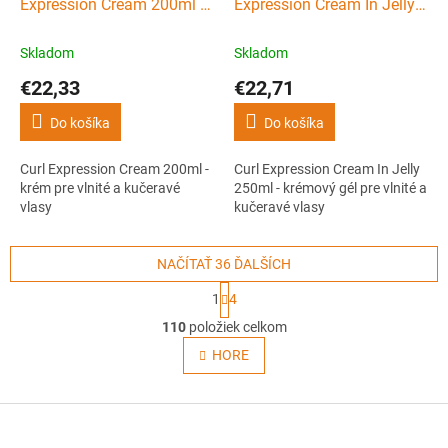
Expression Cream 200ml -
Expression Cream In Jelly
krém pre vlnité a kučeravé
250ml - krémový gél pre
vlasy
vlnité a kučeravé vlasy
Skladom
Skladom
€22,33
€22,71
Do košíka
Do košíka
Curl Expression Cream 200ml -
Curl Expression Cream In Jelly
krém pre vlnité a kučeravé
250ml - krémový gél pre vlnité a
vlasy
kučeravé vlasy
NAČÍTAŤ 36 ĎALŠÍCH
S
1
4
t
O
r
110
položiek celkom
v
á
l
HORE
n
á
k
o
d
v
Z
a
a
c
á
n