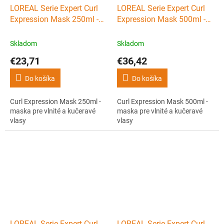
LOREAL Serie Expert Curl
LOREAL Serie Expert Curl
Expression Mask 250ml -
Expression Mask 500ml -
maska pre vlnité a
maska pre vlnité a
kučeravé vlasy
kučeravé vlasy
Skladom
Skladom
€23,71
€36,42
Do košíka
Do košíka
Curl Expression Mask 250ml -
Curl Expression Mask 500ml -
maska pre vlnité a kučeravé
maska pre vlnité a kučeravé
vlasy
vlasy
LOREAL Serie Expert Curl
LOREAL Serie Expert Curl