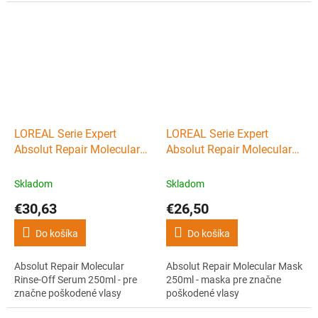
LOREAL Serie Expert
LOREAL Serie Expert
Absolut Repair Molecular
Absolut Repair Molecular
Rinse-Off Serum 250ml -
Mask 250ml - maska pre
pre značne poškodené
značne poškodené vlasy
Skladom
Skladom
vlasy
€30,63
€26,50
Do košíka
Do košíka
Absolut Repair Molecular
Absolut Repair Molecular Mask
Rinse-Off Serum 250ml - pre
250ml - maska pre značne
značne poškodené vlasy
poškodené vlasy