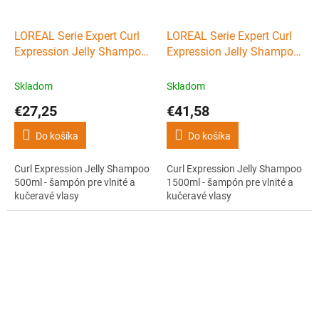
LOREAL Serie Expert Curl
LOREAL Serie Expert Curl
Expression Jelly Shampoo
Expression Jelly Shampoo
500ml - šampón pre vlnité
1500ml - šampón pre vlnité
a kučeravé vlasy
a kučeravé vlasy
Skladom
Skladom
€27,25
€41,58
Do košíka
Do košíka
Curl Expression Jelly Shampoo
Curl Expression Jelly Shampoo
500ml - šampón pre vlnité a
1500ml - šampón pre vlnité a
kučeravé vlasy
kučeravé vlasy