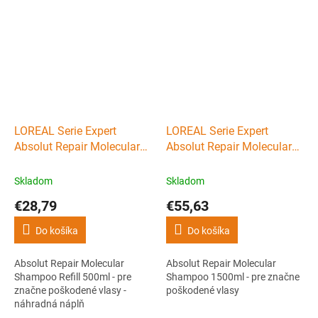
LOREAL Serie Expert
LOREAL Serie Expert
Absolut Repair Molecular
Absolut Repair Molecular
Shampoo Refill 500ml - pre
Shampoo 1500ml - pre
značne poškodené vlasy -
značne poškodené vlasy
Skladom
Skladom
náhradná náplň
€28,79
€55,63
Do košíka
Do košíka
Absolut Repair Molecular
Absolut Repair Molecular
Shampoo Refill 500ml - pre
Shampoo 1500ml - pre značne
značne poškodené vlasy -
poškodené vlasy
náhradná náplň