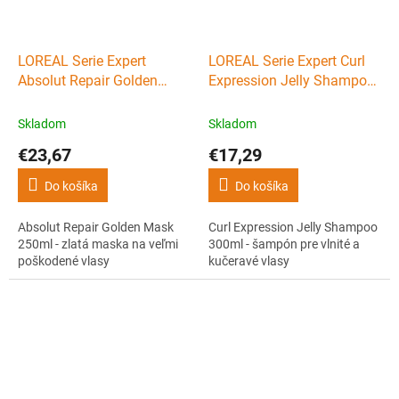
LOREAL Serie Expert
LOREAL Serie Expert Curl
Absolut Repair Golden
Expression Jelly Shampoo
Mask 250ml - zlatá maska
300ml - šampón pre vlnité
na veľmi poškodené vlasy
a kučeravé vlasy
Skladom
Skladom
€23,67
€17,29
Do košíka
Do košíka
Absolut Repair Golden Mask
Curl Expression Jelly Shampoo
250ml - zlatá maska na veľmi
300ml - šampón pre vlnité a
poškodené vlasy
kučeravé vlasy