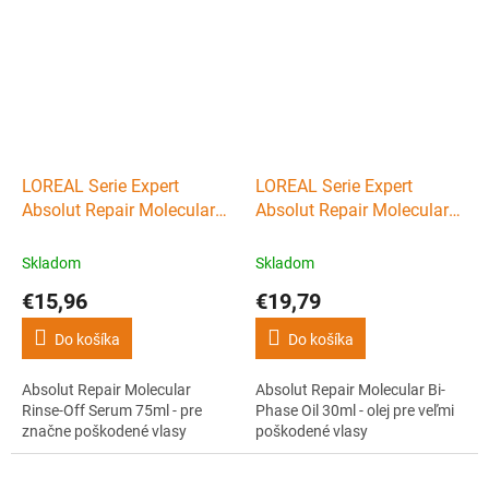
LOREAL Serie Expert
LOREAL Serie Expert
Absolut Repair Molecular
Absolut Repair Molecular
Rinse-Off Serum 75ml - pre
Bi-Phase Oil 30ml - olej pre
značne poškodené vlasy
veľmi poškodené vlasy
Skladom
Skladom
€15,96
€19,79
Do košíka
Do košíka
Absolut Repair Molecular
Absolut Repair Molecular Bi-
Rinse-Off Serum 75ml - pre
Phase Oil 30ml - olej pre veľmi
značne poškodené vlasy
poškodené vlasy