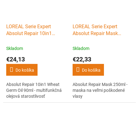
LOREAL Serie Expert
LOREAL Serie Expert
Absolut Repair 10in1
Absolut Repair Mask
Wheat Germ Oil 90ml -
250ml - maska na veľmi
multifunkčná olejová
poškodené vlasy
Skladom
Skladom
starostlivosť
€24,13
€22,33
Do košíka
Do košíka
Absolut Repair 10in1 Wheat
Absolut Repair Mask 250ml -
Germ Oil 90ml - multifunkčná
maska na veľmi poškodené
olejová starostlivosť
vlasy