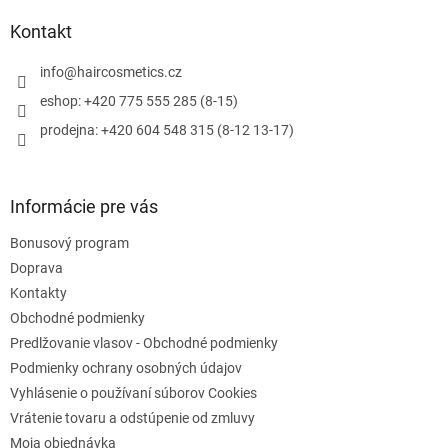
i
p
i
e
ä
e
Kontakt
p
t
r
i
info
@
haircosmetics.cz
v
e
k
eshop: +420 775 555 285 (8-15)
y
prodejna: +420 604 548 315 (8-12 13-17)
v
ý
p
i
Informácie pre vás
s
u
Bonusový program
Doprava
Kontakty
Obchodné podmienky
Predlžovanie vlasov - Obchodné podmienky
Podmienky ochrany osobných údajov
Vyhlásenie o používaní súborov Cookies
Vrátenie tovaru a odstúpenie od zmluvy
Moja objednávka