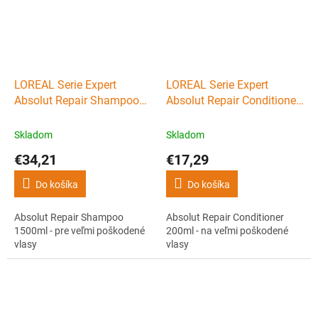
LOREAL Serie Expert
LOREAL Serie Expert
Absolut Repair Shampoo
Absolut Repair Conditioner
1500ml - pre veľmi
200ml - na veľmi
poškodené vlasy
poškodené vlasy
Skladom
Skladom
€34,21
€17,29
Do košíka
Do košíka
Absolut Repair Shampoo
Absolut Repair Conditioner
1500ml - pre veľmi poškodené
200ml - na veľmi poškodené
vlasy
vlasy