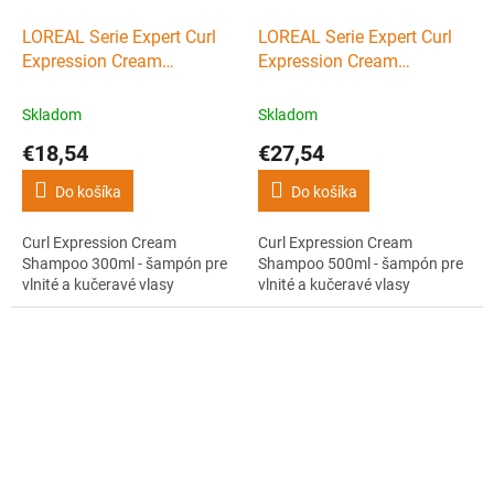
LOREAL Serie Expert Curl
LOREAL Serie Expert Curl
Expression Cream
Expression Cream
Shampoo 300ml - šampón
Shampoo 500ml - šampón
pre vlnité a kučeravé vlasy
pre vlnité a kučeravé vlasy
Skladom
Skladom
€18,54
€27,54
Do košíka
Do košíka
Curl Expression Cream
Curl Expression Cream
Shampoo 300ml - šampón pre
Shampoo 500ml - šampón pre
vlnité a kučeravé vlasy
vlnité a kučeravé vlasy