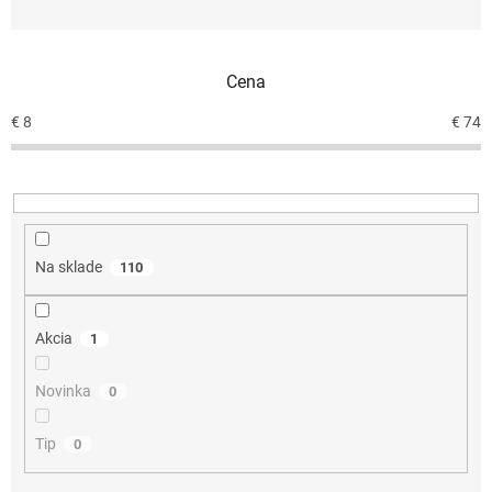
n
i
e
Cena
p
r
€
8
€
74
o
d
u
k
t
o
Na sklade
110
v
Akcia
1
Novinka
0
Tip
0