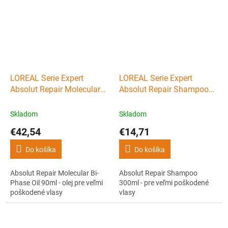
LOREAL Serie Expert
LOREAL Serie Expert
Absolut Repair Molecular
Absolut Repair Shampoo
Bi-Phase Oil 90ml - olej pre
300ml - pre veľmi
veľmi poškodené vlasy
poškodené vlasy
Skladom
Skladom
€42,54
€14,71
Do košíka
Do košíka
Absolut Repair Molecular Bi-
Absolut Repair Shampoo
Phase Oil 90ml - olej pre veľmi
300ml - pre veľmi poškodené
poškodené vlasy
vlasy