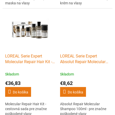
maska ​​na vlasy
krém na vlasy
LOREAL Serie Expert
LOREAL Serie Expert
Molecular Repair Hair Kit -
Absolut Repair Molecular
cestovná sada pre značne
Shampoo 100ml - pre
poškodené vlasy
značne poškodené vlasy
Skladom
Skladom
€36,83
€8,62
Do košíka
Do košíka
Molecular Repair Hair Kit -
Absolut Repair Molecular
cestovná sada pre značne
Shampoo 100ml - pre značne
poškodené vlasy
poškodené vlasy