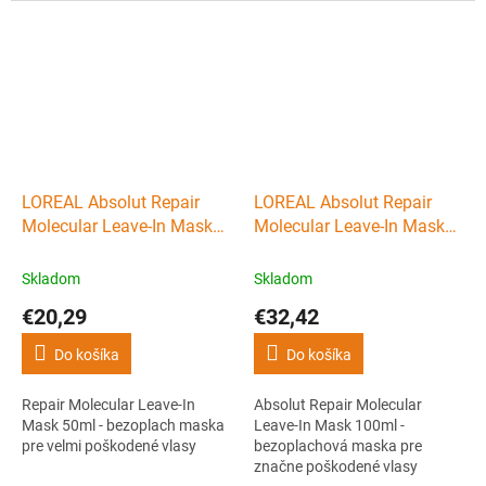
LOREAL Absolut Repair
LOREAL Absolut Repair
Molecular Leave-In Mask
Molecular Leave-In Mask
50ml - bezoplach maska
100ml - bezoplach maska
pre velmi poškodené vlasy
pre velmi poškodené vlasy
Skladom
Skladom
€20,29
€32,42
Do košíka
Do košíka
Repair Molecular Leave-In
Absolut Repair Molecular
Mask 50ml - bezoplach maska
Leave-In Mask 100ml -
pre velmi poškodené vlasy
bezoplachová maska pre
značne poškodené vlasy