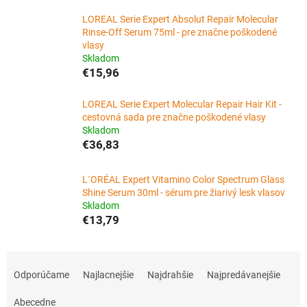
LOREAL Serie Expert Absolut Repair Molecular
Rinse-Off Serum 75ml - pre značne poškodené
vlasy
Skladom
€15,96
LOREAL Serie Expert Molecular Repair Hair Kit -
cestovná sada pre značne poškodené vlasy
Skladom
€36,83
L´ORÉAL Expert Vitamino Color Spectrum Glass
Shine Serum 30ml - sérum pre žiarivý lesk vlasov
Skladom
€13,79
R
a
Odporúčame
Najlacnejšie
Najdrahšie
Najpredávanejšie
d
e
Abecedne