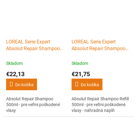
LOREAL Serie Expert
LOREAL Serie Expert
Absolut Repair Shampoo
Absolut Repair Shampoo
500ml - pre veľmi
Refill 500ml - pre veľmi
poškodené vlasy
poškodené vlasy -
Skladom
Skladom
náhradná náplň
€22,13
€21,75
Do košíka
Do košíka
Absolut Repair Shampoo
Absolut Repair Shampoo Refill
500ml - pre veľmi poškodené
500ml - pre veľmi poškodené
vlasy
vlasy - náhradná náplň