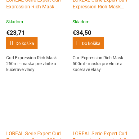
Expression Rich Mask
Expression Rich Mask
250ml - maska pre vlnité a
500ml - maska pre vlnité a
kučeravé vlasy
kučeravé vlasy
Skladom
Skladom
€23,71
€34,50
Do košíka
Do košíka
Curl Expression Rich Mask
Curl Expression Rich Mask
250ml - maska pre vlnité a
500ml - maska pre vlnité a
kučeravé vlasy
kučeravé vlasy
LOREAL Serie Expert Curl
LOREAL Serie Expert Curl