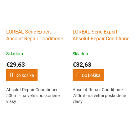
LOREAL Serie Expert
LOREAL Serie Expert
Absolut Repair Conditioner
Absolut Repair Conditioner
500ml - na veľmi
750ml - na veľmi
poškodené vlasy
poškodené vlasy
Skladom
Skladom
€29,63
€32,63
Do košíka
Do košíka
Absolut Repair Conditioner
Absolut Repair Conditioner
500ml - na veľmi poškodené
750ml - na veľmi poškodené
vlasy
vlasy