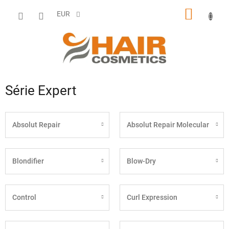
Prejsť
NÁKU
na
EUR
obsah
KOŠÍK
Série Expert
Absolut Repair
Absolut Repair Molecular
Blondifier
Blow-Dry
Control
Curl Expression