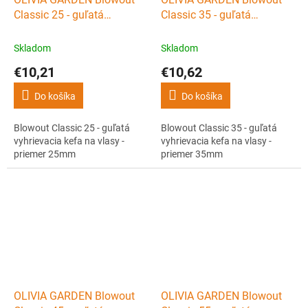
Classic 25 - guľatá
Classic 35 - guľatá
vyhrievacia kefa na vlasy -
vyhrievacia kefa na vlasy -
priemer 25mm
priemer 35mm
Skladom
Skladom
€10,21
€10,62
Do košíka
Do košíka
Blowout Classic 25 - guľatá
Blowout Classic 35 - guľatá
vyhrievacia kefa na vlasy -
vyhrievacia kefa na vlasy -
priemer 25mm
priemer 35mm
OLIVIA GARDEN Blowout
OLIVIA GARDEN Blowout