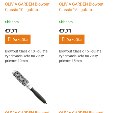
d
OLIVIA GARDEN Blowout
OLIVIA GARDEN Blowout
u
Classic 10 - guľatá
Classic 15 - guľatá
k
vyhrievacia kefa na vlasy -
vyhrievacia kefa na vlasy -
t
priemer 10mm
priemer 15mm
Skladom
Skladom
o
€7,71
€7,71
v
Do košíka
Do košíka
Blowout Classic 10 - guľatá
Blowout Classic 15 - guľatá
vyhrievacia kefa na vlasy -
vyhrievacia kefa na vlasy -
priemer 10mm
priemer 15mm
OLIVIA GARDEN Blowout
OLIVIA GARDEN Blowout