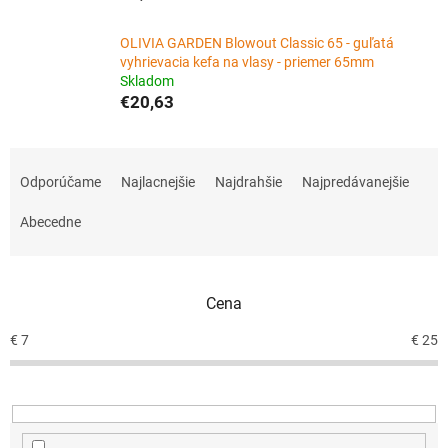
OLIVIA GARDEN Blowout Classic 65 - guľatá
vyhrievacia kefa na vlasy - priemer 65mm
Skladom
€20,63
R
a
Odporúčame
Najlacnejšie
Najdrahšie
Najpredávanejšie
d
e
Abecedne
n
i
e
Cena
p
r
€
7
€
25
o
d
u
k
t