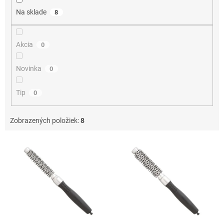
o
Na sklade
8
v
Akcia
0
Novinka
0
Tip
0
Zobrazených položiek:
8
V
ý
p
i
s
p
r
o