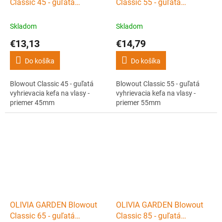
Classic 45 - guľatá
Classic 55 - guľatá
vyhrievacia kefa na vlasy -
vyhrievacia kefa na vlasy -
priemer 45mm
priemer 55mm
Skladom
Skladom
€13,13
€14,79
Do košíka
Do košíka
Blowout Classic 45 - guľatá
Blowout Classic 55 - guľatá
vyhrievacia kefa na vlasy -
vyhrievacia kefa na vlasy -
priemer 45mm
priemer 55mm
OLIVIA GARDEN Blowout
OLIVIA GARDEN Blowout
Classic 65 - guľatá
Classic 85 - guľatá