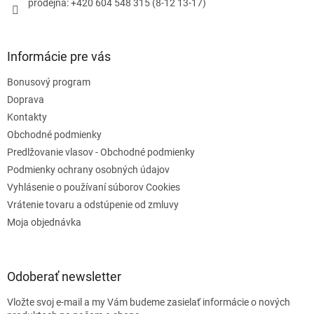
prodejna: +420 604 548 315 (8-12 13-17)
v
k
y
v
Informácie pre vás
ý
p
Bonusový program
i
s
Doprava
u
Kontakty
Obchodné podmienky
Predlžovanie vlasov - Obchodné podmienky
Podmienky ochrany osobných údajov
Vyhlásenie o používaní súborov Cookies
Vrátenie tovaru a odstúpenie od zmluvy
Moja objednávka
Odoberať newsletter
Vložte svoj e-mail a my Vám budeme zasielať informácie o nových