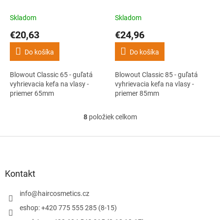
vyhrievacia kefa na vlasy -
vyhrievacia kefa na vlasy -
priemer 65mm
priemer 85mm
Skladom
Skladom
€20,63
€24,96
Do košíka
Do košíka
Blowout Classic 65 - guľatá
Blowout Classic 85 - guľatá
vyhrievacia kefa na vlasy -
vyhrievacia kefa na vlasy -
priemer 65mm
priemer 85mm
8
položiek celkom
O
v
l
Z
á
á
d
p
a
ä
Kontakt
c
t
i
i
info
@
haircosmetics.cz
e
e
p
eshop: +420 775 555 285 (8-15)
r