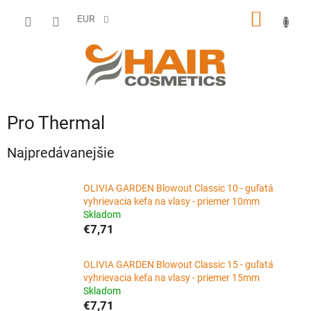
Prejsť
NÁKU
na
EUR
obsah
KOŠÍK
Pro Thermal
Najpredávanejšie
OLIVIA GARDEN Blowout Classic 10 - guľatá
vyhrievacia kefa na vlasy - priemer 10mm
Skladom
€7,71
OLIVIA GARDEN Blowout Classic 15 - guľatá
vyhrievacia kefa na vlasy - priemer 15mm
Skladom
€7,71