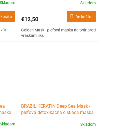
Skladom
Skladom
 košíka
Do košíka
€12,50
tvár
Golden Mask - pleťová maska na tvár proti
vráskam 5ks
Tea
BRAZIL KERATIN Deep Sea Mask -
 maska
pleťová detoxikačná čistiaca maska
na tvár 1ks
Skladom
Skladom