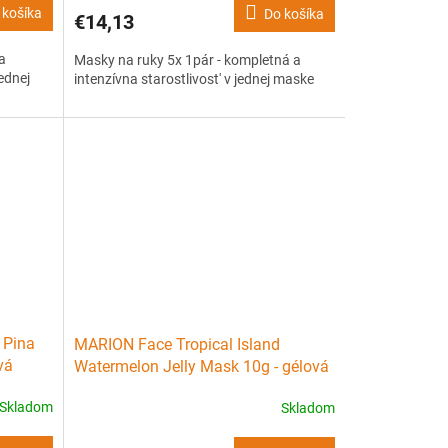
 košíka
Do košíka
€14,13
a
Masky na ruky 5x 1pár - kompletná a
jednej
intenzívna starostlivost' v jednej maske
 Pina
MARION Face Tropical Island
vá
Watermelon Jelly Mask 10g - gélová
pleťová maska
Skladom
Skladom