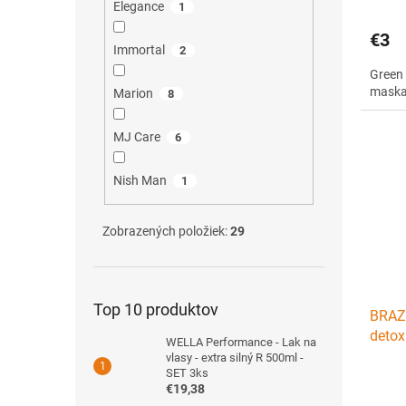
Elegance
1
€3
Immortal
2
Green 
maska
Marion
8
MJ Care
6
Nish Man
1
Zobrazených položiek:
29
Top 10 produktov
BRAZ
detox
WELLA Performance - Lak na
na tv
vlasy - extra silný R 500ml -
SET 3ks
€19,38