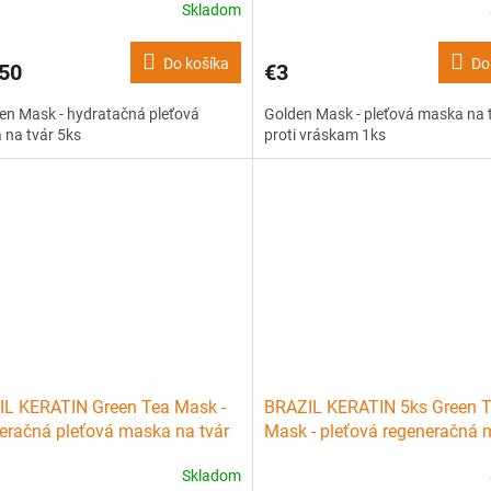
Skladom
Do košíka
Do
50
€3
en Mask - hydratačná pleťová
Golden Mask - pleťová maska na 
 na tvár 5ks
proti vráskam 1ks
L KERATIN Green Tea Mask -
BRAZIL KERATIN 5ks Green 
eračná pleťová maska na tvár
Mask - pleťová regeneračná
na tvár 5ks
Skladom