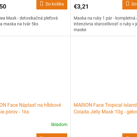
Do košíka
Do
50
€3,21
ea Mask - detoxikačná pleťová
Maska na ruky 1 pár - kompletná 
ca maska na tvár 5ks
intenzívna starostlivost' o ruky v 
maske
N Face Náplasť na hĺbkové
MARION Face Tropical Island
nie pórov - 1ks
Colada Jelly Mask 10g - gélo
pleťová maska
Skladom