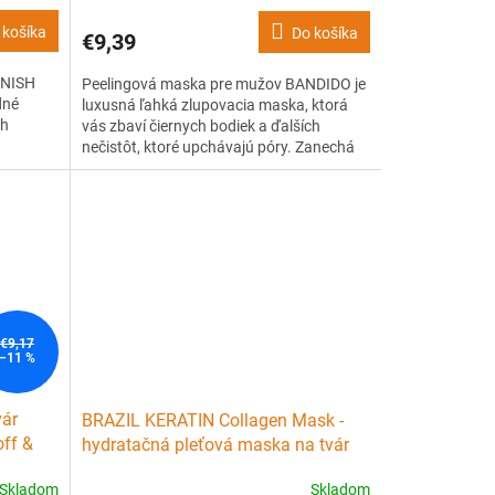
 košíka
Do košíka
€9,39
 NISH
Peelingová maska pre mužov BANDIDO je
dné
luxusná ľahká zlupovacia maska, ktorá
ch
vás zbaví čiernych bodiek a ďalších
nečistôt, ktoré upchávajú póry. Zanechá
ji s
pleť sviežu, čistú a omladenú.
vnáva a
ňu.
€9,17
–11 %
vár
BRAZIL KERATIN Collagen Mask -
ff &
hydratačná pleťová maska na tvár
1ks
Skladom
Skladom