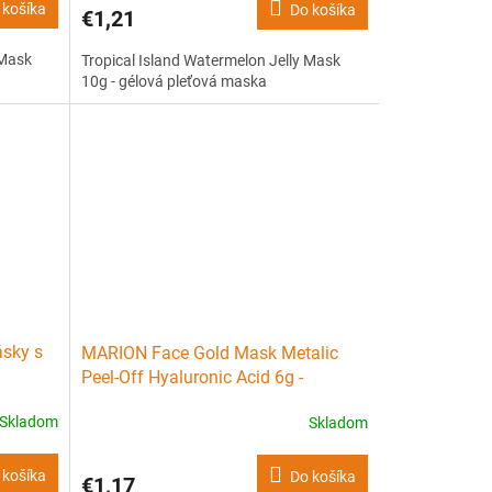
 košíka
Do košíka
€1,21
 Mask
Tropical Island Watermelon Jelly Mask
10g - gélová pleťová maska
sky s
MARION Face Gold Mask Metalic
Peel-Off Hyaluronic Acid 6g -
zlupovacia pleťová maska
Skladom
Skladom
 košíka
Do košíka
€1,17