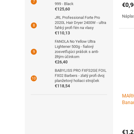
€0,9
999 - Black
€125,60
Náplas
JRL Professional Forte Pro
2020L Hair Dryer 2400W - ultra
ľahký profi fén na vlasy
€110,13
FANOLA No Yellow Ultra
Lightener 500g - fialový
zosvetľujúci prášok s anti-
žltým účinkom
€26,40
BABYLISS PRO FXFS2GE FOIL
FX02 Barbers - zlatý profi dvoj
planžetový holiaci strojček
€118,54
MARIO
Banan
pleť
€1,2