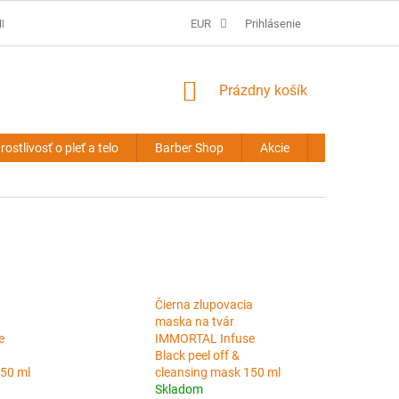
É PODMIENKY
PREDLŽOVANIE VLASOV - OBCHODNÉ PODMIENKY
EUR
Prihlásenie
NÁKUPNÝ
Prázdny košík
KOŠÍK
rostlivosť o pleť a telo
Barber Shop
Akcie
Novinky
Čierna zlupovacia
maska na tvár
e
IMMORTAL Infuse
Black peel off &
150 ml
cleansing mask 150 ml
Skladom