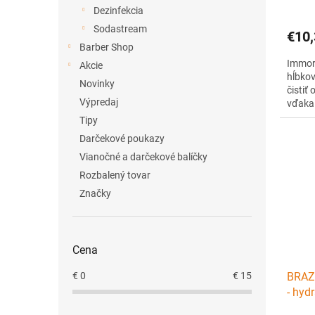
Dezinfekcia
Sodastream
€10,
Barber Shop
Immort
Akcie
hĺbkov
Novinky
čistiť
Výpredaj
vďaka 
rastl
Tipy
nečist
Darčekové poukazy
Vianočné a darčekové balíčky
Rozbalený tovar
Značky
Cena
€
0
€
15
BRAZ
- hyd
5ks