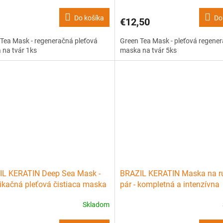
Do košíka
Do
€12,50
Tea Mask - regeneračná pleťová
Green Tea Mask - pleťová regene
 na tvár 1ks
maska na tvár 5ks
IL KERATIN Deep Sea Mask -
BRAZIL KERATIN Maska na r
ikačná pleťová čistiaca maska
pár - kompletná a intenzívna
ár 5ks
starostlivost' o ruky v jednej
Skladom