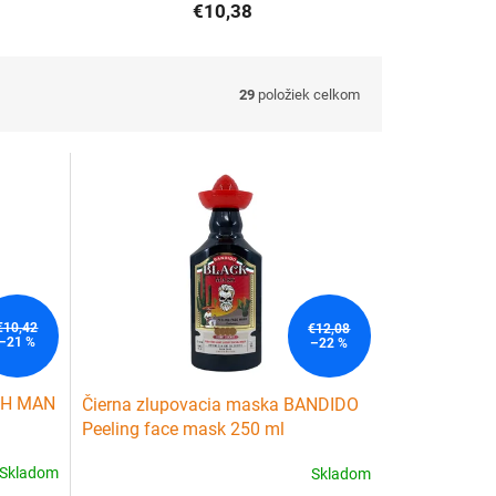
€10,38
29
položiek celkom
€10,42
€12,08
–21 %
–22 %
ISH MAN
Čierna zlupovacia maska BANDIDO
Peeling face mask 250 ml
Skladom
Skladom