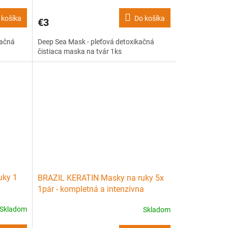
 košíka
Do košíka
€3
račná
Deep Sea Mask - pleťová detoxikačná
čistiaca maska na tvár 1ks
uky 1
BRAZIL KERATIN Masky na ruky 5x
1pár - kompletná a intenzívna
 maske
starostlivost' v jednej maske
Skladom
Skladom