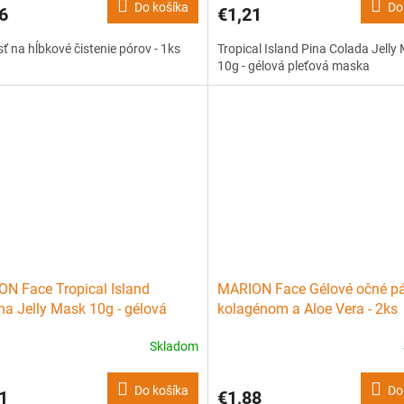
Do košíka
Do
6
€1,21
ť na hĺbkové čistenie pórov - 1ks
Tropical Island Pina Colada Jelly
10g - gélová pleťová maska
N Face Tropical Island
MARION Face Gélové očné pá
a Jelly Mask 10g - gélová
kolagénom a Aloe Vera - 2ks
ová maska
Skladom
Do košíka
Do
1
€1,88