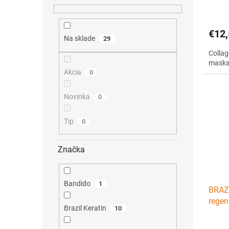
€12,
Na sklade
29
Collag
maska
Akcia
0
Novinka
0
Tip
0
Značka
Bandido
1
BRAZI
regen
Brazil Keratin
10
1ks