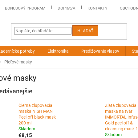
BONUSOVÝ PROGRAM
DOPRAVA
KONTAKTY
OBCHODN
HĽADAŤ
adernícke potreby
Elektronika
Predlžovanie vlasov
Sta
Pleťové masky
ťové masky
edávanejšie
Čierna zlupovacia
Zlatá zlupovacia
maska NISH MAN
maska na tvár
Peel-off black mask
IMMORTAL Infus
200 ml
Gold peel off &
Skladom
cleansing mask 
€8,15
Skladom