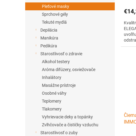
Pleťové masky
€14,
Sprchové gély
Tekuté mydlá
Kvalit
ELEGA
Depilácia
uvoľňu
Manikúra
odstra
bodky.
Pedikúra
Starostlivosť o zdravie
Alkohol testery
Aróma difúzery, osviežovače
Inhalátory
Masážne prístroje
Osobné váhy
Teplomery
Tlakomery
Čiern
Vyhrievacie deky a topánky
IMMOR
Zvlhčovače a čističky vzduchu
clean
Starostlivosť o zuby