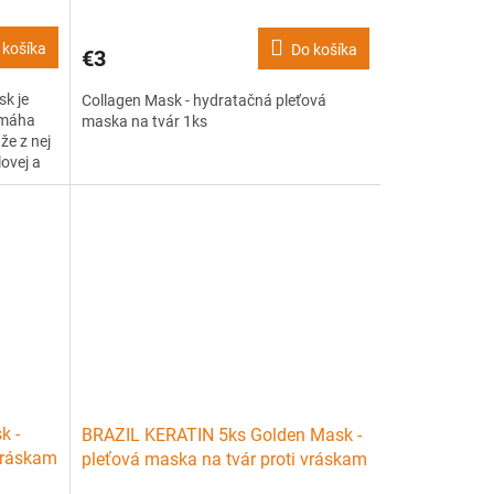
 košíka
Do košíka
€3
sk je
Collagen Mask - hydratačná pleťová
omáha
maska na tvár 1ks
že z nej
lovej a
k -
BRAZIL KERATIN 5ks Golden Mask -
 vráskam
pleťová maska na tvár proti vráskam
5ks