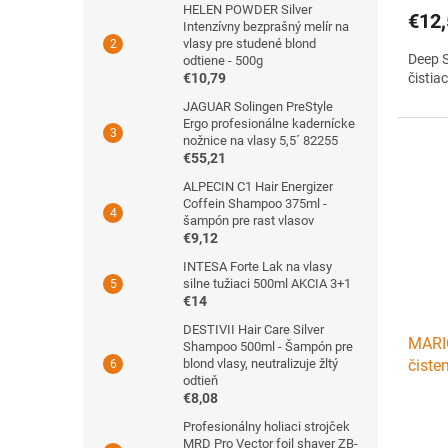
HELEN POWDER Silver
€12,
Intenzívny bezprašný melír na
vlasy pre studené blond
Deep S
odtiene - 500g
€10,79
čistia
JAGUAR Solingen PreStyle
Ergo profesionálne kadernícke
nožnice na vlasy 5,5´ 82255
€55,21
ALPECIN C1 Hair Energizer
Coffein Shampoo 375ml -
šampón pre rast vlasov
€9,12
INTESA Forte Lak na vlasy
silne tužiaci 500ml AKCIA 3+1
€14
DESTIVII Hair Care Silver
MARIO
Shampoo 500ml - Šampón pre
blond vlasy, neutralizuje žltý
čiste
odtieň
€8,08
Profesionálny holiaci strojček
MRD Pro Vector foil shaver ZB-