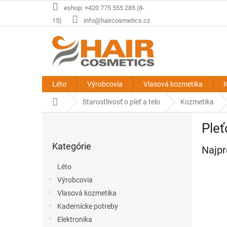
Prejsť
eshop: +420 775 555 285 (8-
na
15)
info@haircosmetics.cz
obsah
Léto
Výrobcovia
Vlasová kozmetika
K
Domov
Starostlivosť o pleť a telo
Kozmetika
B
Ple
o
Preskočiť
č
Kategórie
kategórie
Najpr
n
ý
Léto
p
Výrobcovia
a
Vlasová kozmetika
n
e
Kadernícke potreby
l
Elektronika