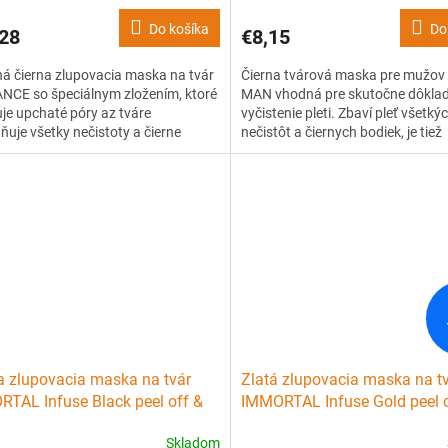
Do košíka
Do
28
€8,15
ná čierna zlupovacia maska na tvár
Čierna tvárová maska pre mužov
NCE so špeciálnym zložením, ktoré
MAN vhodná pre skutočne dôkla
je upchaté póry az tváre
vyčistenie pleti. Zbaví pleť všetký
ňuje všetky nečistoty a čierne
nečistôt a čiernych bodiek, je tiež
 Zanechá tvár čistú a omladenú.
nedoceniteľným pomocníkom v bo
akné. Pleť zároveň tonizuje, vyro
navyše poskytuje osviežujúcu vô
a zlupovacia maska na tvár
Zlatá zlupovacia maska na t
TAL Infuse Black peel off &
IMMORTAL Infuse Gold peel o
sing mask 150 ml
cleansing mask 150 ml
Skladom