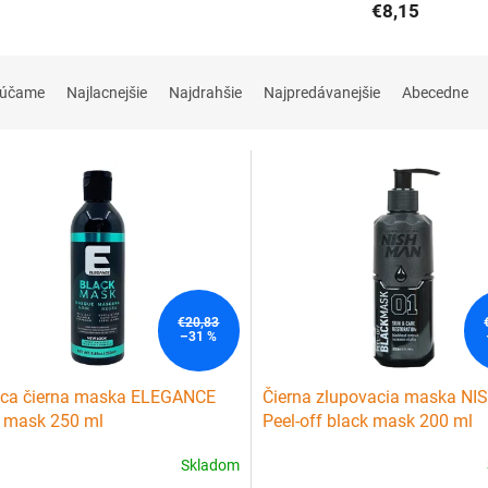
€8,15
rúčame
Najlacnejšie
Najdrahšie
Najpredávanejšie
Abecedne
€20,83
–31 %
aca čierna maska ELEGANCE
Čierna zlupovacia maska N
 mask 250 ml
Peel-off black mask 200 ml
Skladom