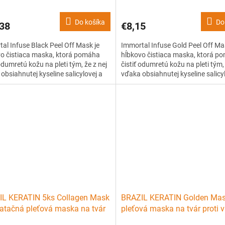
Do košíka
Do
38
€8,15
al Infuse Black Peel Off Mask je
Immortal Infuse Gold Peel Off Ma
o čistiaca maska, ktorá pomáha
hĺbkovo čistiaca maska, ktorá p
 odumretú kožu na pleti tým, že z nej
čistiť odumretú kožu na pleti tým, 
obsiahnutej kyseline salicylovej a
vďaka obsiahnutej kyseline salicy
innému komplexu odstraňuje
rastlinnému komplexu odstraňuje
oty a mastnotu.
nečistoty a mastnotu.
IL KERATIN 5ks Collagen Mask
BRAZIL KERATIN Golden Mas
ratačná pleťová maska na tvár
pleťová maska na tvár proti
1ks