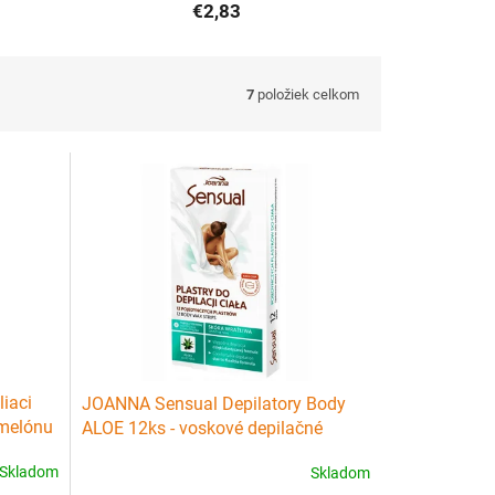
€2,83
7
položiek celkom
iaci
JOANNA Sensual Depilatory Body
 melónu
ALOE 12ks - voskové depilačné
náplasti na telo
Skladom
Skladom