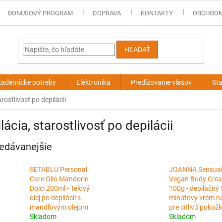
BONUSOVÝ PROGRAM
DOPRAVA
KONTAKTY
OBCHODN
HĽADAŤ
adernícke potreby
Elektronika
Predlžovanie vlasov
Sta
arostlivosť po depilácii
lácia, starostlivosť po depilácii
edávanejšie
SETABLU Personal
JOANNA Sensua
Care Olio Mandorle
Vegan Body Cre
Dolci 200ml - Telový
100g - depilačný 
olej po depilácii s
minútový krém na
mandľovým olejom
pre citlivú pokož
Skladom
Skladom