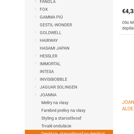
FANOLA
FOX
€4,3
GAMMA PIÚ
Olio M
GESTIL-WONDER
depilá
GOLDWELL
HAIRWAY
HASAMI JAPAN
HESSLER
IMMORTAL
INTESA
INVISIBOBBLE
JAGUAR SOLINGEN
JOANNA
JOANN
Melíry na vlasy
ALOE 
Farebné prelivy na vlasy
nápla
Styling a starostlivosť
Trvalé ondulácie
Depilácia, starostlivosť po depilácii