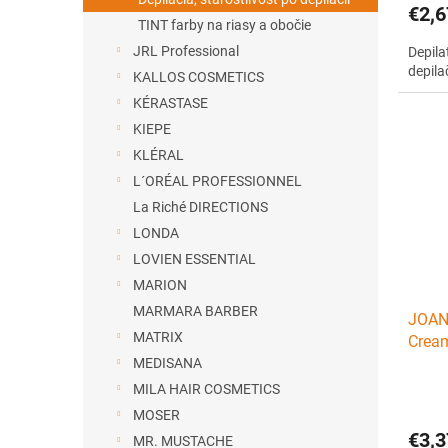
€2,6
TINT farby na riasy a obočie
JRL Professional
Depila
depila
KALLOS COSMETICS
KÉRASTASE
KIEPE
KLÉRAL
L´ORÉAL PROFESSIONNEL
La Riché DIRECTIONS
LONDA
LOVIEN ESSENTIAL
MARION
MARMARA BARBER
JOAN
MATRIX
Cream
krém 
MEDISANA
MILA HAIR COSMETICS
MOSER
€3,3
MR. MUSTACHE