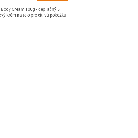
 Body Cream 100g - depilačný 5
vý krém na telo pre citlivú pokožku
O
v
l
á
d
a
c
i
e
p
r
v
k
y
v
ý
p
i
s