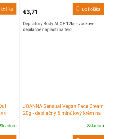
 košíka
Do košíka
€3,71
Depilatory Body ALOE 12ks - voskové
depilačné náplasti na telo
Oat
JOANNA Sensual Vegan Face Cream
pre
20g - depilačný 5 minútový krém na
tvár pre citlivú pleť
Skladom
Skladom