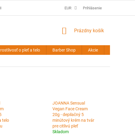
É PODMIENKY
PREDLŽOVANIE VLASOV - OBCHODNÉ PODMIENKY
EUR
Prihlásenie
NÁKUPNÝ
Prázdny košík
KOŠÍK
rostlivosť o pleť a telo
Barber Shop
Akcie
Novinky
l
JOANNA Sensual
am
Vegan Face Cream
5
20g - depilačný 5
 telo
minútový krém na tvár
ku
pre citlivú pleť
Skladom