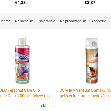
€4,38
€3,37
rúčame
Najlacnejšie
Najdrahšie
Najpredávanejšie
Abecedne
LU Personal Care Olio
JOANNA Sensual Dámsky hol
rle Dolci 200ml - Telový olej
gél s extraktom z medového
pilácii s mandľovým olejom
200ml
Skladom