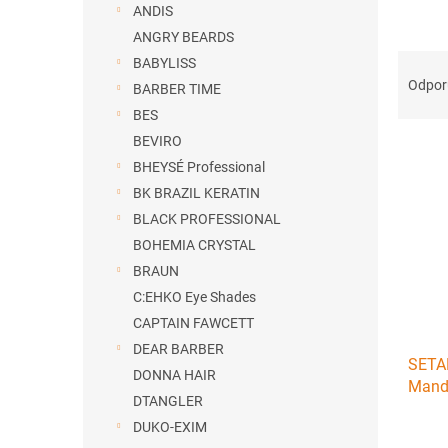
ANDIS
ANGRY BEARDS
R
BABYLISS
a
Odpo
BARBER TIME
d
BES
e
BEVIRO
V
n
ý
BHEYSÉ Professional
i
p
e
BK BRAZIL KERATIN
i
p
BLACK PROFESSIONAL
s
r
BOHEMIA CRYSTAL
p
o
BRAUN
r
d
C:EHKO Eye Shades
o
u
d
k
CAPTAIN FAWCETT
u
t
DEAR BARBER
SETAB
k
o
DONNA HAIR
Mando
t
v
DTANGLER
po de
o
DUKO-EXIM
v