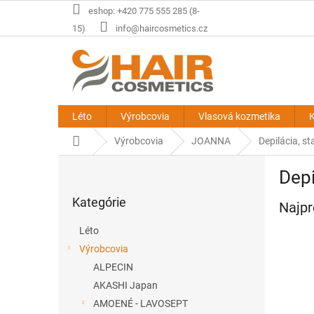
Prejsť
eshop: +420 775 555 285 (8-
na
15)
info@haircosmetics.cz
obsah
Léto
Výrobcovia
Vlasová kozmetika
K
Domov
Výrobcovia
JOANNA
Depilácia, st
B
Depi
o
Preskočiť
č
Kategórie
kategórie
Najpr
n
ý
Léto
p
Výrobcovia
a
ALPECIN
n
e
AKASHI Japan
l
AMOENÉ - LAVOSEPT