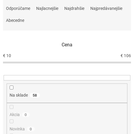
R
a
Odporúčame
Najlacnejšie
Najdrahšie
Najpredávanejšie
d
e
Abecedne
n
i
e
Cena
p
r
€
10
€
106
o
d
u
k
t
o
Na sklade
58
v
Akcia
0
Novinka
0