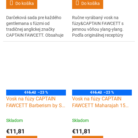
Do košíka
Do košíka
Darčeková sada pre každého
Ručne vyrábaný vosk na
gentlemana s fúzmi od
fúzy&CAPTAIN FAWCETT s
tradičnej anglickej značky
jemnou vôňou ylang-ylang.
CAPTAIN FAWCETT. Obsahuje
Podľa originálnej receptúry
vosk Private stock s
kapitána Fawcetta. Pre
očarujúcou vôňou po citrusoch
perfektný styling a
a machu a praktický skladací
dlhotrvajúcu fixáciu.
vreckový hrebeň na fúzy.
€15,42
–23 %
€15,42
–23 %
Vosk na fúzy CAPTAIN
Vosk na fúzy CAPTAIN
FAWCETT Barberism by Sid
FAWCETT Maharajah 15
Sottung 15 ml
ml
Skladom
Skladom
€11,81
€11,81