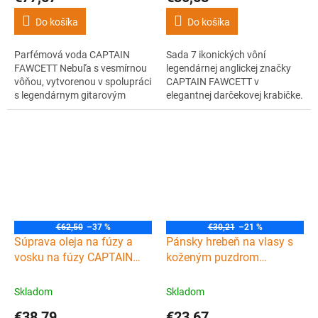
Do košíka
Do košíka
Parfémová voda CAPTAIN
Sada 7 ikonických vôní
FAWCETT Nebuľa s vesmírnou
legendárnej anglickej značky
vôňou, vytvorenou v spolupráci
CAPTAIN FAWCETT v
s legendárnym gitarovým
elegantnej darčekovej krabičke.
virtuózom Johnom Petruccim.
Objavte svoju parfémovú
Originálna, nevšedná vôňa so
identitu a nájdite vôňu, ktorá
silným charakterom prináša
vás dokonale vystihne.
rockovú energiu pre
každodenné nosenie.
€62,50
–37 %
€30,21
–21 %
Súprava oleja na fúzy a
Pánsky hrebeň na vlasy s
vosku na fúzy CAPTAIN
koženým puzdrom
FAWCETT Ricki Hall's
CAPTAIN FAWCETT Hair
Booze and Baccy Oil & Wax
comb with leather case
Skladom
Skladom
gift set
€38,79
€23,67