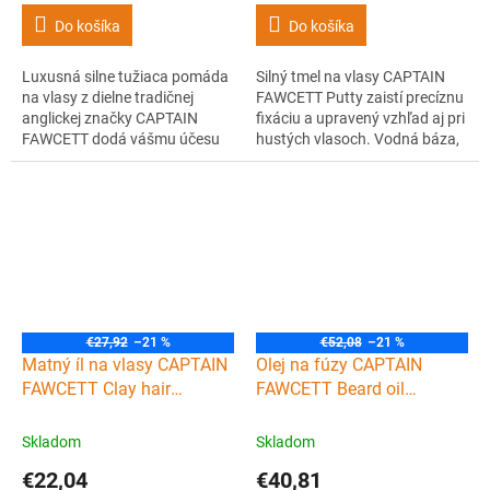
Do košíka
Do košíka
Luxusná silne tužiaca pomáda
Silný tmel na vlasy CAPTAIN
na vlasy z dielne tradičnej
FAWCETT Putty zaistí precíznu
anglickej značky CAPTAIN
fixáciu a upravený vzhľad aj pri
FAWCETT dodá vášmu účesu
hustých vlasoch. Vodná báza,
vysoký lesk, elegantnú vôňu a
zdravý lesk a ikonická vôňa
nekompromisnú fixáciu.
dreva a citrusov.
Ideálne pre husté vlasy, ľahko
sa aplikuje aj vymýva.
€27,92
–21 %
€52,08
–21 %
Matný íl na vlasy CAPTAIN
Olej na fúzy CAPTAIN
FAWCETT Clay hair
FAWCETT Beard oil
pomade 100 g
Barberism by Sid Sottung
50 ml
Skladom
Skladom
€22,04
€40,81