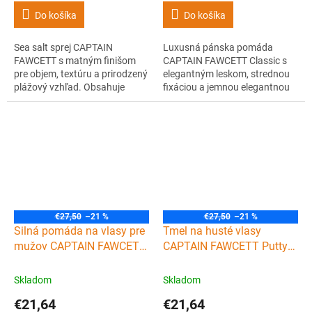
Do košíka
Do košíka
Sea salt sprej CAPTAIN
Luxusná pánska pomáda
FAWCETT s matným finišom
CAPTAIN FAWCETT Classic s
pre objem, textúru a prirodzený
elegantným leskom, strednou
plážový vzhľad. Obsahuje
fixáciou a jemnou elegantnou
morské minerály a dodá
vôňou. Na vodnej báze - skvelá
príjemnú vôňu oceánu. Vhodný
pre každodenný styling bez
pre barberov aj domáci styling.
zaťaženia.
€27,50
–21 %
€27,50
–21 %
Silná pomáda na vlasy pre
Tmel na husté vlasy
mužov CAPTAIN FAWCETT
CAPTAIN FAWCETT Putty
Strong hair pomade 100 g
hair pomade 100 g
Skladom
Skladom
€21,64
€21,64