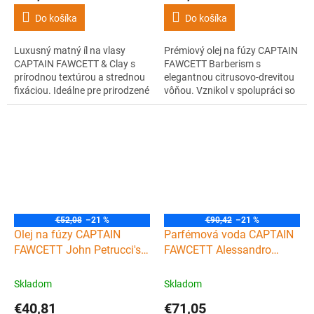
Do košíka
Do košíka
Luxusný matný íl na vlasy
Prémiový olej na fúzy CAPTAIN
CAPTAIN FAWCETT & Clay s
FAWCETT Barberism s
prírodnou textúrou a strednou
elegantnou citrusovo-drevitou
fixáciou. Ideálne pre prirodzené
vôňou. Vznikol v spolupráci so
účesy bez lesku. Na barbery aj
Sidom Sottungom,
domáce použitie. Elegantná
zakladateľom preslávenej
vôňa dreva a citrusov.
holičskej akadémie. Olej
vyživuje, zjemňuje a hydratuje
fúzy aj pokožku.
€52,08
–21 %
€90,42
–21 %
Olej na fúzy CAPTAIN
Parfémová voda CAPTAIN
FAWCETT John Petrucci's
FAWCETT Alessandro
Nebula 50 ml
Manfredini 50 ml
Skladom
Skladom
€40,81
€71,05