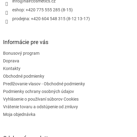
i
info
@
haircosmetics.cz
v
e
k
eshop: +420 775 555 285 (8-15)
y
prodejna: +420 604 548 315 (8-12 13-17)
v
ý
p
i
Informácie pre vás
s
u
Bonusový program
Doprava
Kontakty
Obchodné podmienky
Predlžovanie vlasov - Obchodné podmienky
Podmienky ochrany osobných údajov
Vyhlásenie o používaní súborov Cookies
Vrátenie tovaru a odstúpenie od zmluvy
Moja objednávka