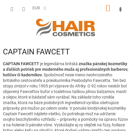
Prejsť
NÁKU
na
EUR
obsah
KOŠÍK
CAPTAIN FAWCETT
CAPTAIN FAWCETT
je legendárna britská
značka pánskej kozmetiky
a ďalších potrieb pre moderného muža aj profesionálnych barberov,
holičov či kaderníkov.
Spoločnosť nesie meno neohrozeného
britského cestovateľa a prieskumníka Peabodyho Fawcetta. Ten bez
stopy zmizol v roku 1905 pri výprave do Afriky. O 92 rokov neskôr bol
objavený Fawcettov kufor s toaletnou taškou plnou balzamov, mastí
a olejov, ktoré si bádateľ sám vyrábal. Na základe toho vznikla
značka, ktorá na báze podobných ingrediencií vyrába ošetrujúce
prípravky pre mužov po celom svete. V ponuke londýnskej kozmetiky
Captain Fawcett nájdete všetko, čo potrebuje muž na udržanie
svojho bezchybného vzhľadu – prípravky a pomôcky na úpravu fúzov
a na holenie či pánske vône. Vyskúšajte aj vy olejček na fúzy, holiace
britvy alebo kefu na plnofúz, ktoré dodajú vášmu imidžu ten správny