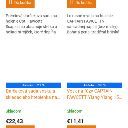
Do košíka
Do košíka
Prémiová darčeková sada na
Luxusné mydlo na holenie
holenie Cpt. Fawcett
CAPTAIN FAWCETT v
Scapicchio obsahuje štetku a
náhradnej náplni (bez misky).
holiaci strojček, ktoré dopĺňa
Bohatá pena, tradičná britská
exkluzívne mydlo na holenie v
receptúra, ikonická vôňa a
drevenej miske s fantastickou
šetrnosť k pokožke aj prírode.
vôňou obsahujúcou figy, olivy a
pár kvapiek bay rumu.
€28,75
–21 %
€15,42
–26 %
Darčeková sada vosku a
Vosk na fúzy CAPTAIN
skladacieho hrebienka na
FAWCETT Ylang Ylang 15
fúzy CAPTAIN FAWCETT
ml
Private stock
Skladom
Skladom
€22,43
€11,41