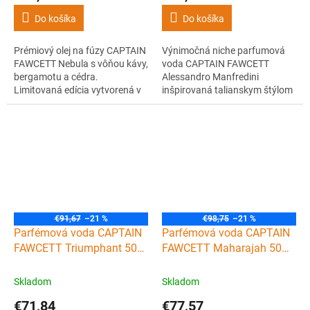
Do košíka
Do košíka
Prémiový olej na fúzy CAPTAIN
Výnimočná niche parfumová
FAWCETT Nebula s vôňou kávy,
voda CAPTAIN FAWCETT
bergamotu a cédra.
Alessandro Manfredini
Limitovaná edícia vytvorená v
inšpirovaná talianskym štýlom
spolupráci s legendárnym
a eleganciou. Rozmarín,
gitarovým virtuózom Johnom
cyklameň, céder a ambra v
Petruccim. Pre barberov aj
kompozícii s príbehom.
domácich rockerov.
€91,67
–21 %
€98,75
–21 %
Parfémová voda CAPTAIN
Parfémová voda CAPTAIN
FAWCETT Triumphant 50
FAWCETT Maharajah 50
ml
ml
Skladom
Skladom
€71,84
€77,57