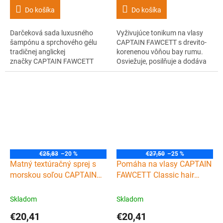
Do košíka
Do košíka
Darčeková sada luxusného
Vyživujúce tonikum na vlasy
šampónu a sprchového gélu
CAPTAIN FAWCETT s drevito-
tradičnej anglickej
korenenou vôňou bay rumu.
značky CAPTAIN FAWCETT
Osviežuje, posilňuje a dodáva
Booze & Baccy, ktorá vznikla v
vlasom aj pokožke hlavy
spolupráci so známym
vitalitu. Bez oplachovania.
gentlemanom Ricki Hallem. Bez
sulfátov, plná prírodných
zložiek s výraznou vôňou
pomaranča, dreva a korenia.
Štýlový darček pre
gentlemanov.
€25,83
–20 %
€27,50
–25 %
Matný textúračný sprej s
Pomáha na vlasy CAPTAIN
morskou soľou CAPTAIN
FAWCETT Classic hair
FAWCETT Sea salt spray
pomade 100 g
250 ml
Skladom
Skladom
€20,41
€20,41