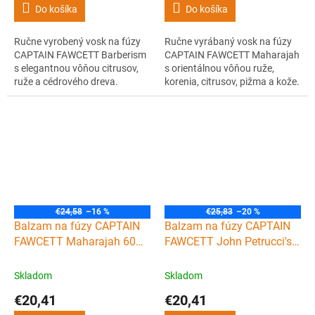
Do košíka
Do košíka
Ručne vyrobený vosk na fúzy
Ručne vyrábaný vosk na fúzy
CAPTAIN FAWCETT Barberism
CAPTAIN FAWCETT Maharajah
s elegantnou vôňou citrusov,
s orientálnou vôňou ruže,
ruže a cédrového dreva.
korenia, citrusov, pižma a kože.
Spolupráca Captain Fawcett &
Fixuje, tvaruje a vonia. Pre
Sid Sottung. Perfektný styling a
barberov aj chlapov, čo to chcú
fixácia.
mať pod kontrolou.
€24,58
–16 %
€25,83
–20 %
Balzam na fúzy CAPTAIN
Balzam na fúzy CAPTAIN
FAWCETT Maharajah 60
FAWCETT John Petrucci's
ml
Nebula 60 ml
Skladom
Skladom
€20,41
€20,41