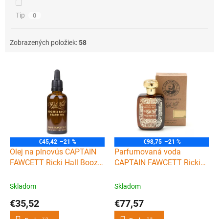
Tip
0
Zobrazených položiek:
58
V
ý
p
i
s
p
r
o
€45,42
–21 %
€98,75
–21 %
d
Olej na plnovús CAPTAIN
Parfumovaná voda
u
FAWCETT Ricki Hall Booze
CAPTAIN FAWCETT Ricki
k
& Baccy beard oil 50 ml
Hall Booze & Baccy 50 ml
t
Skladom
Skladom
o
€35,52
€77,57
v