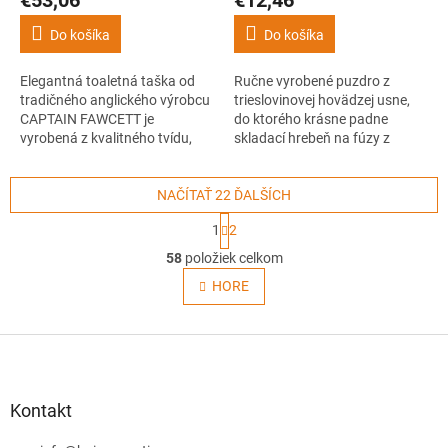
Do košíka
Do košíka
Elegantná toaletná taška od
Ručne vyrobené puzdro z
tradičného anglického výrobcu
trieslovinovej hovädzej usne,
CAPTAIN FAWCETT je
do ktorého krásne padne
vyrobená z kvalitného tvídu,
skladací hrebeň na fúzy z
obľúbeného materiálu
anglickej dielne CAPTAIN
anglických džentlmenov.
FAWCETT.
NAČÍTAŤ 22 ĎALŠÍCH
S
1
2
t
O
r
58
položiek celkom
v
á
l
HORE
n
á
k
o
d
v
Z
a
a
c
á
n
i
p
i
e
ä
e
Kontakt
p
t
r