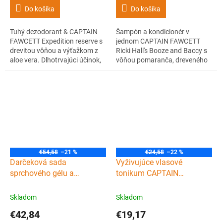
Do košíka
Do košíka
Tuhý dezodorant & CAPTAIN
Šampón a kondicionér v
FAWCETT Expedition reserve s
jednom CAPTAIN FAWCETT
drevitou vôňou a výťažkom z
Ricki Hall's Booze and Baccy s
aloe vera. Dlhotrvajúci účinok,
vôňou pomaranča, dreveného
vhodný aj pre citlivú pokožku.
dymu a korenia. Bez sulfátov, s
Pre mužov, ktorí chcú voňať
prírodnými zložkami. Čistí,
ako gentleman.
hydratuje a posilňuje vlasy.
€54,58
–21 %
€24,58
–22 %
Darčeková sada
Vyživujúce vlasové
sprchového gélu a
tonikum CAPTAIN
šampónu na vlasy
FAWCETT Hair and scalp
CAPTAIN FAWCETT Ricki
tonic Bay rum 250 ml
Skladom
Skladom
Hall's Booze and Baccy
€42,84
€19,17