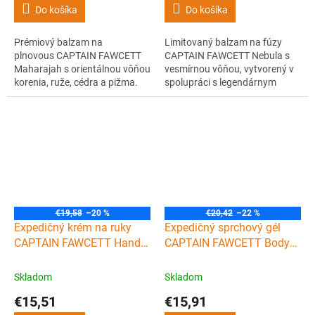
Do košíka
Do košíka
Prémiový balzam na
Limitovaný balzam na fúzy
plnovous CAPTAIN FAWCETT
CAPTAIN FAWCETT Nebula s
Maharajah s orientálnou vôňou
vesmírnou vôňou, vytvorený v
korenia, ruže, cédra a pižma.
spolupráci s legendárnym
Hydratuje, zjemňuje a tvaruje
gitarovým virtuózom Johnom
fúzy k dokonalosti.
Petruccim. Zjemňuje, vyživuje a
fixuje. Pre barberov aj
domácich rockerov.
€19,58
–20 %
€20,42
–22 %
Expedičný krém na ruky
Expedičný sprchový gél
CAPTAIN FAWCETT Hand
CAPTAIN FAWCETT Body
cream 90 ml
wash 250 ml
Skladom
Skladom
€15,51
€15,91