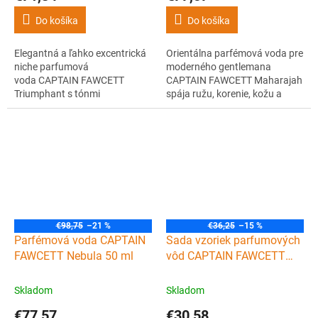
Do košíka
Do košíka
Elegantná a ľahko excentrická
Orientálna parfémová voda pre
niche parfumová
moderného gentlemana
voda CAPTAIN FAWCETT
CAPTAIN FAWCETT Maharajah
Triumphant s tónmi
spája ružu, korenie, kožu a
bergamotu, čiernych ríbezlí a
kadidlo v podmanivej
santalového dreva. Vôňa, ktorá
kompozícii s exotickým
vonia ako britská jar.
charakterom.
€98,75
–21 %
€36,25
–15 %
Parfémová voda CAPTAIN
Sada vzoriek parfumových
FAWCETT Nebula 50 ml
vôd CAPTAIN FAWCETT
Exploratory collection 7x2
ml
Skladom
Skladom
€77,57
€30,58