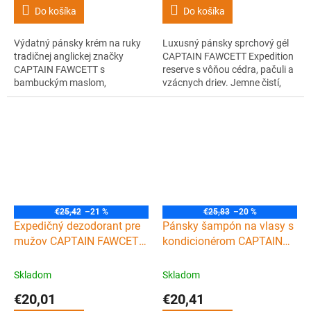
Do košíka
Do košíka
Výdatný pánsky krém na ruky
Luxusný pánsky sprchový gél
tradičnej anglickej značky
CAPTAIN FAWCETT Expedition
CAPTAIN FAWCETT s
reserve s vôňou cédra, pačuli a
bambuckým maslom,
vzácnych driev. Jemne čistí,
vitamínom E a elegantnou
nevysušuje pokožku a zanechá
mužnou vôňou. Vyživuje,
ju hydratovanú a sviežu.
hydratuje a rýchlo sa vstrebáva
bez mastného filmu.
€25,42
–21 %
€25,83
–20 %
Expedičný dezodorant pre
Pánsky šampón na vlasy s
mužov CAPTAIN FAWCETT
kondicionérom CAPTAIN
Dezodorant stick 75 ml
FAWCETT Conditioning
shampoo Ricki Hall's
Skladom
Skladom
Booze and Baccy 250 ml
€20,01
€20,41