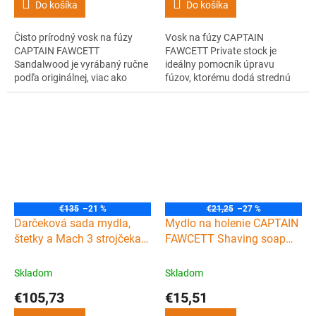
Do košíka
Do košíka
Čisto prírodný vosk na fúzy
Vosk na fúzy CAPTAIN
CAPTAIN FAWCETT
FAWCETT Private stock je
Sandalwood je vyrábaný ručne
ideálny pomocník úpravu
podľa originálnej, viac ako
fúzov, ktorému dodá strednú
storočnej receptúry. Poteší vás
fixáciu a očarujúcu vôňu po
jeho príjemná vôňa
citrusoch a machu.
santalového dreva.
€135
–21 %
€21,25
–27 %
Darčeková sada mydla,
Mydlo na holenie CAPTAIN
štetky a Mach 3 strojčeka
FAWCETT Shaving soap
na holenie CAPTAIN
Refill 110 g
FAWCETT Scapicchio
Skladom
Skladom
€105,73
€15,51