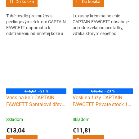
Do košíka
Do košíka
Tuhé mydlo pre mužov s
Luxusný krém na holenie
peelingovým efektom CAPTAIN
CAPTAIN FAWCETT obsahuje
FAWCETT napomáha k
prírodné zvláčňujúce látky,
odstráneniu odumretej kože a
vďaka ktorým čepeľ po
pokožku jemne masíruje a čistí.
pokožke lepšie kĺže.
Má jemnú prírodnú vôňu a je
Predchádza podráždeniu a
vhodné na každodenné
začervenaniu pokožky. Vôňa
používanie.
krému je tiež luxusná, ucítite v
nej borovicu, rascu, koriander,
kadidlo, pačuli, tabak, ambru a
obľúbené santalové drevo.
€16,67
–21 %
€15,42
–23 %
Vosk na knír CAPTAIN
Vosk na fúzy CAPTAIN
FAWCETT Santalové dřevo
FAWCETT Private stock 15
15 ml
ml
Skladom
Skladom
€13,04
€11,81