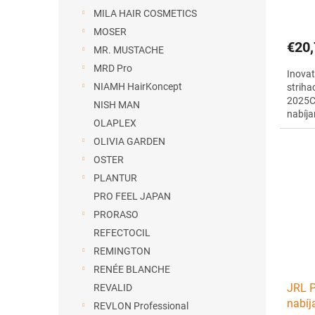
MILA HAIR COSMETICS
MOSER
€20,
MR. MUSTACHE
MRD Pro
Inovat
NIAMH HairKoncept
striha
2025C
NISH MAN
nabíja
OLAPLEX
vedia 
nabíja
OLIVIA GARDEN
nabije
OSTER
PLANTUR
PRO FEEL JAPAN
PRORASO
REFECTOCIL
REMINGTON
RENÉE BLANCHE
JRL P
REVALID
nabíj
REVLON Professional