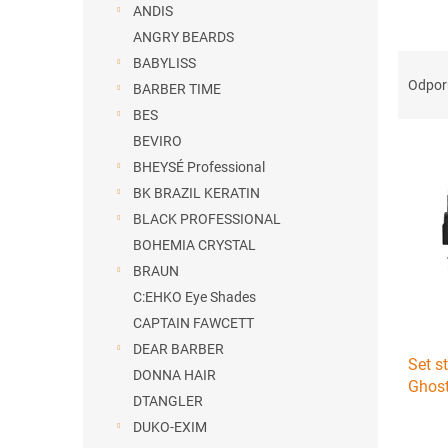
ANDIS
ANGRY BEARDS
R
BABYLISS
a
Odpo
BARBER TIME
d
BES
e
BEVIRO
V
n
ý
BHEYSÉ Professional
i
p
e
BK BRAZIL KERATIN
i
p
BLACK PROFESSIONAL
s
r
BOHEMIA CRYSTAL
p
o
BRAUN
r
d
C:EHKO Eye Shades
o
u
d
k
CAPTAIN FAWCETT
u
t
DEAR BARBER
Set s
k
o
DONNA HAIR
Ghost
t
v
DTANGLER
o
DUKO-EXIM
v