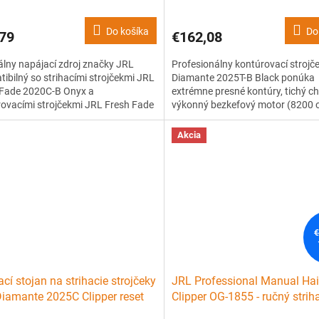
Do košíka
Do
79
€162,08
álny napájací zdroj značky JRL
Profesionálny kontúrovací strojč
ibilný so strihacími strojčekmi JRL
Diamante 2025T-B Black ponúka
 Fade 2020C-B Onyx a
extrémne presné kontúry, tichý c
ovacími strojčekmi JRL Fresh Fade
výkonný bezkefový motor (8200 o
-B Onyx.
Ideálne pre detaily, línie aj finálne
strihu. Štýlový dizajn a špičkový 
Akcia
barberov a kaderníkov, ktorí chcú
maximum kontroly.
€
ací stojan na strihacie strojčeky
JRL Professional Manual Hai
iamante 2025C Clipper reset
Clipper OG-1855 - ručný strih
arging dock
strojček