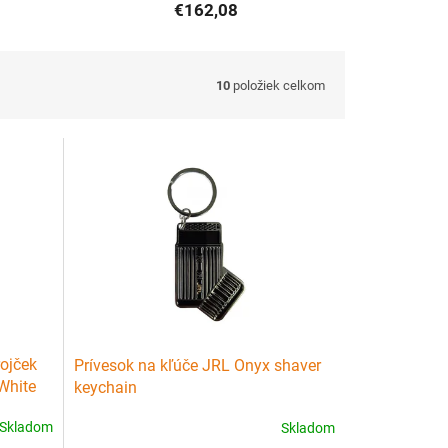
€162,08
10
položiek celkom
rojček
Prívesok na kľúče JRL Onyx shaver
White
keychain
Skladom
Skladom