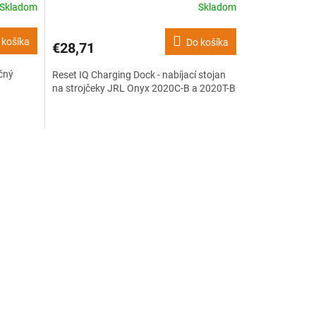
Skladom
Skladom
 košíka
Do košíka
€28,71
čný
Reset IQ Charging Dock - nabíjací stojan
na strojčeky JRL Onyx 2020C-B a 2020T-B