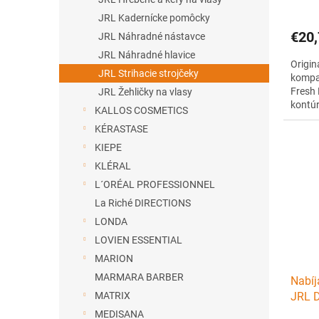
JRL Kadernícke pomôcky
€20,
JRL Náhradné nástavce
JRL Náhradné hlavice
Origin
JRL Strihacie strojčeky
kompat
Fresh
JRL Žehličky na vlasy
kontúr
KALLOS COSMETICS
2020T
KÉRASTASE
KIEPE
KLÉRAL
L´ORÉAL PROFESSIONNEL
La Riché DIRECTIONS
LONDA
LOVIEN ESSENTIAL
MARION
MARMARA BARBER
Nabíj
MATRIX
JRL D
IQ ch
MEDISANA