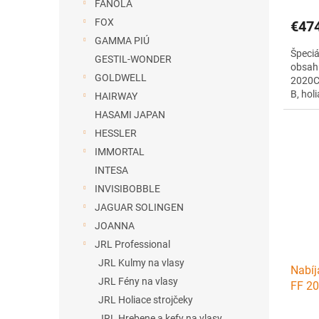
FANOLA
FOX
€47
GAMMA PIÚ
Špeciá
GESTIL-WONDER
obsahu
GOLDWELL
2020C-
B, hol
HAIRWAY
vlasy 
HASAMI JAPAN
bielej
HESSLER
kadern
výkon 
IMMORTAL
INTESA
INVISIBOBBLE
JAGUAR SOLINGEN
JOANNA
JRL Professional
JRL Kulmy na vlasy
Nabíj
JRL Fény na vlasy
FF 20
JRL Holiace strojčeky
Onyx
JRL Hrebene a kefy na vlasy