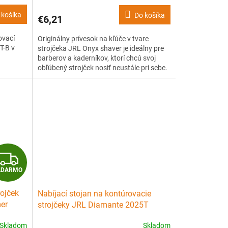
 košíka
Do košíka
€6,21
ovací
Originálny prívesok na kľúče v tvare
T-B v
strojčeka JRL Onyx shaver je ideálny pre
barberov a kaderníkov, ktorí chcú svoj
obľúbený strojček nosiť neustále pri sebe.
ená 3,5-
evajúca
y
Z
ADARMO
A
rojček
Nabíjací stojan na kontúrovacie
D
er
strojčeky JRL Diamante 2025T
Trimmer reset IQ charging dock
A
Skladom
Skladom