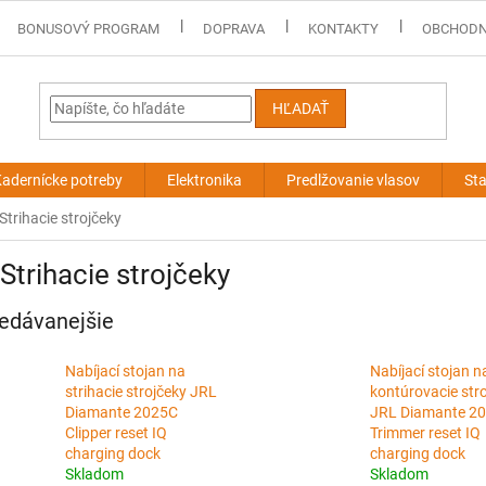
BONUSOVÝ PROGRAM
DOPRAVA
KONTAKTY
OBCHODN
HĽADAŤ
adernícke potreby
Elektronika
Predlžovanie vlasov
Sta
Strihacie strojčeky
Strihacie strojčeky
edávanejšie
Nabíjací stojan na
Nabíjací stojan n
strihacie strojčeky JRL
kontúrovacie str
Diamante 2025C
JRL Diamante 2
Clipper reset IQ
Trimmer reset IQ
charging dock
charging dock
Skladom
Skladom