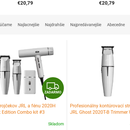
€20,79
€20,79
rúčame
Najlacnejšie
Najdrahšie
Najpredávanejšie
Abecedne
Z
ZADARMO
A
trojčekov JRL a fénu 2020H
Profesionálny kontúrovací st
D
 Edition Combo kit #3
JRL Ghost 2020T-B Trimmer 
A
Skladom