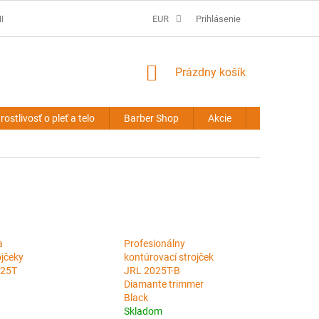
É PODMIENKY
PREDLŽOVANIE VLASOV - OBCHODNÉ PODMIENKY
EUR
Prihlásenie
NÁKUPNÝ
Prázdny košík
KOŠÍK
rostlivosť o pleť a telo
Barber Shop
Akcie
Novinky
a
Profesionálny
ojčeky
kontúrovací strojček
025T
JRL 2025T-B
Diamante trimmer
Black
Skladom