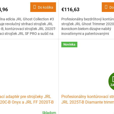
R
Do košíka
Do
4,96
€116,63
M
lna edícia JRL Ghost Collection #3
Profesionálny bezdrôtový kontúr
O
je revolučný strihací strojček JRL
strojček JRL Ghost Trimmer 2020
B, kontúrovací strojček JRL 2020T-
ikonickom bielom dizajne nabitý
iaci strojček JRL SF PRO a sušič na
inovatívnymi a patentovanými
JRL Forte Pro-2020H v ikonickej
technológiami. Tichý chod, predĺž
 farbe. Ideálny set pre barberov a
hodinová výdrž batérie, neprehri
Novinka
íkov, ktorí hľadajú maximálny
sa 360 ° odkrytá čepeľ či špeciáln
a...
nabíjací stojan v balení.
Z
ací adaptér pre strojčeky JRL
Profesionálny kontúrovací st
20C-B Onyx a JRL FF 2020T-B
JRL 2025T-B Diamante trimm
Black
Skladom