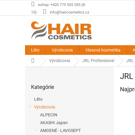
Prejsť
eshop: +420 775 555 285 (8-
na
15)
info@haircosmetics.cz
obsah
Léto
Výrobcovia
Vlasová kozmetika
K
Domov
Výrobcovia
JRL Professional
JRL 
B
JRL 
o
Preskočiť
č
Kategórie
kategórie
Najpr
n
ý
Léto
p
Výrobcovia
a
ALPECIN
n
e
AKASHI Japan
l
AMOENÉ - LAVOSEPT