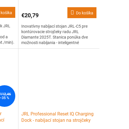
R
 košíka
Do košíka
€20,79
M
ek JRL
Inovatívny nabíjací stojan JRL-C5 pre
O
kontúrovacie strojčeky radu JRL
hod a
Diamante 2025T. Stanica ponúka dve
t./min).
možnosti nabíjania - inteligentné
 úpravy
nabíjanie, ktoré vedia predĺžiť životnosť
výkon pre
batérie, a rýchlo-nabíjanie, vďaka ktorému
sa strojček nabije razantne rýchlejšie.
112,46
–35 %
r
JRL Professional Reset IQ Charging
ací
Dock - nabíjací stojan na strojčeky
JRL Onyx 2020C-B a 2020T-B