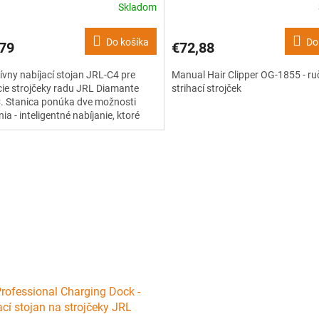
Skladom
Do košíka
Do
79
€72,88
ívny nabíjací stojan JRL-C4 pre
Manual Hair Clipper OG-1855 - ru
cie strojčeky radu JRL Diamante
strihací strojček
. Stanica ponúka dve možnosti
nia - inteligentné nabíjanie, ktoré
predĺžiť životnosť batérie, a rýchlo-
nie, vďaka ktorému sa strojček
 razantne rýchlejšie.
rofessional Charging Dock -
ací stojan na strojčeky JRL