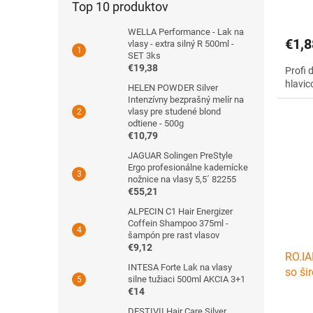
Top 10 produktov
WELLA Performance - Lak na
€1,8
vlasy - extra silný R 500ml -
SET 3ks
€19,38
Profi 
hlavic
HELEN POWDER Silver
Intenzívny bezprašný melír na
vlasy pre studené blond
odtiene - 500g
€10,79
JAGUAR Solingen PreStyle
Ergo profesionálne kadernícke
nožnice na vlasy 5,5´ 82255
€55,21
ALPECIN C1 Hair Energizer
Coffein Shampoo 375ml -
šampón pre rast vlasov
€9,12
RO.IA
INTESA Forte Lak na vlasy
so ši
silne tužiaci 500ml AKCIA 3+1
100m
€14
DESTIVII Hair Care Silver