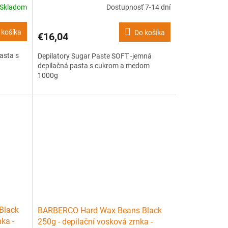
Skladom
Dostupnosť 7-14 dní
 košíka
Do košíka
€16,04
asta s
Depilatory Sugar Paste SOFT -jemná
depilačná pasta s cukrom a medom
1000g
Black
BARBERCO Hard Wax Beans Black
ka -
250g - depilační vosková zrnka -