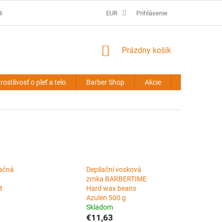
É PODMIENKY
PREDLŽOVANIE VLASOV - OBCHODNÉ PODMIENKY
EUR
Prihlásenie
NÁKUPNÝ
Prázdny košík
KOŠÍK
rostlivosť o pleť a telo
Barber Shop
Akcie
Novinky
lačná
Depilační vosková
zrnka BARBERTIME
t
Hard wax beans
Azulen 500 g
Skladom
€11,63