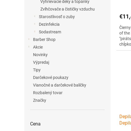
v
Vyhrievacie deky a topánky
Zvlhčovače a čističky vzduchu
€11,
Starostlivosť o zuby
Dezinfekcia
Čierny
Sodastream
of th
"pirát
Barber Shop
chĺpko
Akcie
pokož
Novinky
bez op
domáce
Výpredaj
Tipy
Darčekové poukazy
Vianočné a darčekové balíčky
Rozbalený tovar
Značky
Depi
Depil
Cena