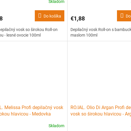
Skladom
Do košíka
Do
8
€1,88
depilačný vosk so širokou Roll-on
Depilačný vosk Roll-on s bambu
ou - lesné ovocie 100ml
maslom 100ml
L. Melissa Profi depilačný vosk
RO.IAL. Olio Di Argan Profi d
rokou hlavicou - Medovka
vosk so širokou hlavicou - Ar
l
100ml
Skladom