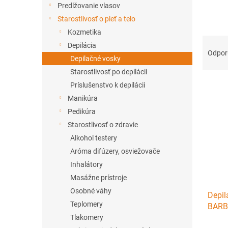
Predlžovanie vlasov
Starostlivosť o pleť a telo
Kozmetika
R
Depilácia
a
Odpo
Depilačné vosky
d
Starostlivosť po depilácii
e
V
n
Príslušenstvo k depilácii
ý
i
Manikúra
p
e
Pedikúra
i
p
Starostlivosť o zdravie
s
r
Alkohol testery
p
o
r
d
Aróma difúzery, osviežovače
o
u
Inhalátory
d
k
Masážne prístroje
u
t
Osobné váhy
Depil
k
o
Teplomery
BARB
t
v
500 g
Tlakomery
o