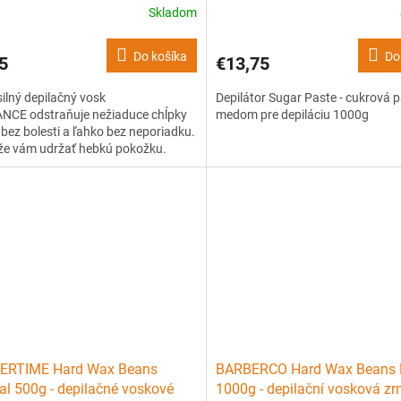
Skladom
Do košíka
Do
5
€13,75
silný depilačný vosk
Depilátor Sugar Paste - cukrová p
NCE odstraňuje nežiaduce chĺpky
medom pre depiláciu 1000g
 bez bolesti a ľahko bez neporiadku.
e vám udržať hebkú pokožku.
ERTIME Hard Wax Beans
BARBERCO Hard Wax Beans 
al 500g - depilačné voskové
1000g - depilační vosková zrn