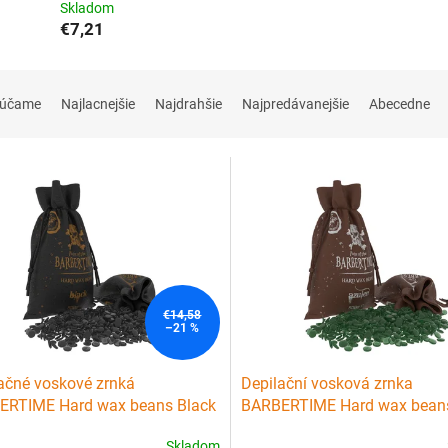
Skladom
€7,21
rúčame
Najlacnejšie
Najdrahšie
Najpredávanejšie
Abecedne
€14,58
–21 %
ačné voskové zrnká
Depilační vosková zrnka
ERTIME Hard wax beans Black
BARBERTIME Hard wax bean
Azulen 500 g
Skladom