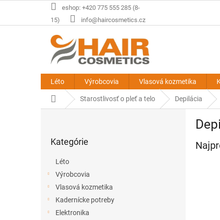
Prejsť
eshop: +420 775 555 285 (8-
na
15)
info@haircosmetics.cz
obsah
Léto
Výrobcovia
Vlasová kozmetika
K
Domov
Starostlivosť o pleť a telo
Depilácia
B
Depi
o
Preskočiť
č
Kategórie
kategórie
Najpr
n
ý
Léto
p
Výrobcovia
a
Vlasová kozmetika
n
e
Kadernícke potreby
l
Elektronika