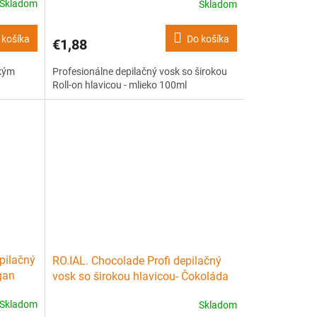
Skladom
Skladom
 košíka
Do košíka
€1,88
ckým
Profesionálne depilačný vosk so širokou
Roll-on hlavicou - mlieko 100ml
epilačný
RO.IAL. Chocolade Profi depilačný
gan
vosk so širokou hlavicou- Čokoláda
100ml
Skladom
Skladom