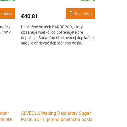
 košíka
Do košíka
€40,81
značky
Depilačný balíček BARBERCO, ktorý
vaný v
obsahuje všetko, čo potrebujete pre
depiláciu. Súčasťou štartovacej depilačnej
.
sady je ohrievač depilačného vosku,
adkú a
balenie voskových zrniek a drevenej
tu.
špachtle na nanášanie vosku.
ugar
ALVEOLA Waxing Depilatory Sugar
om pre
Paste SOFT -jemná depilačná pasta
s cukrom a medom 1000g