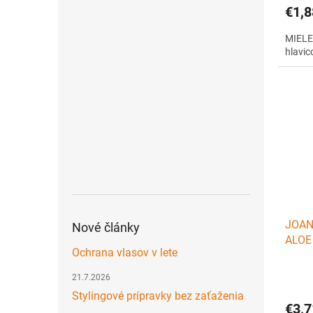
€1,8
MIELE 
hlavic
JOANN
Nové články
ALOE 
Ochrana vlasov v lete
nápla
21.7.2026
Stylingové prípravky bez zaťaženia
€3,7