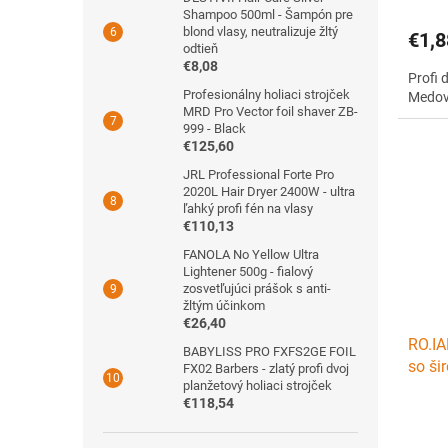
Shampoo 500ml - Šampón pre
blond vlasy, neutralizuje žltý
€1,8
odtieň
€8,08
Profi 
Profesionálny holiaci strojček
Medov
MRD Pro Vector foil shaver ZB-
999 - Black
€125,60
JRL Professional Forte Pro
2020L Hair Dryer 2400W - ultra
ľahký profi fén na vlasy
€110,13
FANOLA No Yellow Ultra
Lightener 500g - fialový
zosvetľujúci prášok s anti-
žltým účinkom
€26,40
RO.IA
BABYLISS PRO FXFS2GE FOIL
so ši
FX02 Barbers - zlatý profi dvoj
planžetový holiaci strojček
100m
€118,54