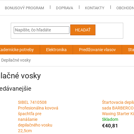
BONUSOVÝ PROGRAM
DOPRAVA
KONTAKTY
OBCHODN
HĽADAŤ
adernícke potreby
Elektronika
Predlžovanie vlasov
Sta
Depilačné vosky
lačné vosky
edávanejšie
SIBEL 7410508
Štartovacia depi
Profesionálna kovová
sada BARBERCO
špachtľa pre
Waxing Starter Ki
nanášanie
Skladom
depilačného vosku
€40,81
22,5cm