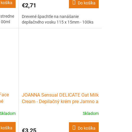
 košíka
Do košíka
€2,71
 stredne
Drevené špachtle na nanášanie
 100ml
depilačného vosku 115 x 15mm - 100ks
Face
JOANNA Sensual DELICATE Oat Milk
né
Cream - Depilačný krém pre Jamno a
citlivé miesta 100g
Skladom
Skladom
 košíka
Do košíka
€3,25