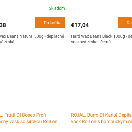
černá
Skladom
Do košíka
Do
38
€17,04
ax Beans Natural 500g - depilačné
Hard Wax Beans Black 1000g - de
vé zrnká
vosková zrnka - černá
L. Frutti Di Bosco Profi
RO.IAL. Burro Di Karité Depil
ačný vosk so širokou Roll-on
vosk Roll-on s bambuckým 
cou - lesné ovocie 100ml
100ml