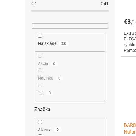
€
1
€
41
€8,1
Extra 
ELEGA
Na sklade
23
rýchlo
Pomôž
Akcia
0
Novinka
0
Tip
0
Značka
BARB
Alveola
2
Natur