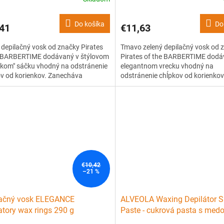
Do košíka
Do
41
€11,63
 depilačný vosk od značky Pirates
Tmavo zelený depilačný vosk od 
e BARBERTIME dodávaný v štýlovom
Pirates of the BARBERTIME dodá
skom" sáčku vhodný na odstránenie
elegantnom vrecku vhodný na
v od korienkov. Zanecháva
odstránenie chĺpkov od korienkov
ku hodvábne hladkú a po dlhú dobu
Zanecháva pokožku hodvábne hl
ätovného rastu. Vhodné ako pre
po dlhú dobu bez opätovného ras
, tak profesionálne.
€10,42
–21 %
lačný vosk ELEGANCE
ALVEOLA Waxing Depilátor S
atory wax rings 290 g
Paste - cukrová pasta s med
depiláciu 1000g