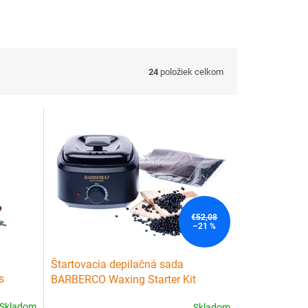
24
položiek celkom
€52,08
–21 %
Štartovacia depilačná sada
s
BARBERCO Waxing Starter Kit
Skladom
Skladom