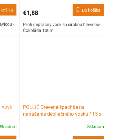
 košíka
Do košíka
€1,88
avicou -
Profi depilačný vosk so širokou hlavicou-
Čokoláda 100ml
y vosk
POLLIÉ Drevené špachtle na
nanášanie depilačného vosku 115 x
0ml
15mm - 100ks
Skladom
Skladom