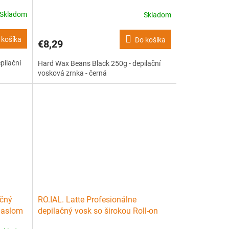
černá
Skladom
Skladom
 košíka
Do košíka
€8,29
pilační
Hard Wax Beans Black 250g - depilační
vosková zrnka - černá
ačný
RO.IAL. Latte Profesionálne
maslom
depilačný vosk so širokou Roll-on
hlavicou - mlieko 100ml