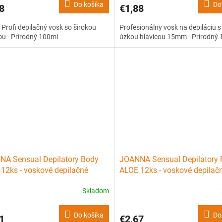
Do košíka
Do
8
€1,88
Profi depilačný vosk so širokou
Profesionálny vosk na depiláciu s
ou - Prírodný 100ml
úzkou hlavicou 15mm - Prírodný
A Sensual Depilatory Body
JOANNA Sensual Depilatory 
12ks - voskové depilačné
ALOE 12ks - voskové depilač
sti na telo
náplasti na tvár
Skladom
Do košíka
Do
1
€2,67