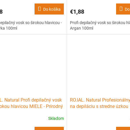
Do košíka
Do
8
€1,88
depilačný vosk so širokou hlavicou -
Profi depilačný vosk so širokou hl
ka 100ml
Argan 100ml
L. Natural Profi depilačný vosk
RO.IAL. Natural Profesionáln
rokou hlavicou MIELE - Prírodný
na depiláciu s stredne úzkou
l
hlavicou 15mm - Prírodný 10
Skladom