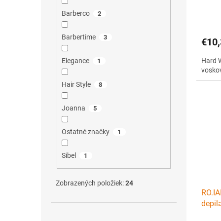
zrnká
Barberco
2
Barbertime
3
€10,
Elegance
Hard W
1
vosko
Hair Style
8
Joanna
5
Ostatné značky
1
Sibel
1
Zobrazených položiek:
24
RO.IA
depil
hlavi