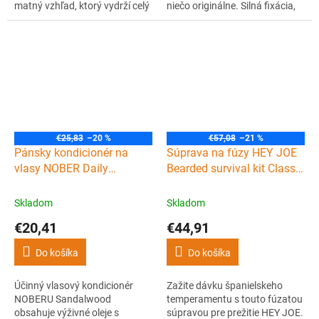
matný vzhľad, ktorý vydrží celý
niečo originálne. Silná fixácia,
deň. Poteší vás jeho príjemná
matný až mierne lesklý vzhľad,
vôňa vanilky a tabaku.
ale predovšetkým vďaka
kombinácii obsiahnutých farbív
pomáda zosilňuje prirodzenú
tmavú farbu vlasov a dokonca
dokáže zakryť začínajúce
šediny....
€25,83
–20 %
€57,08
–21 %
Pánsky kondicionér na
Súprava na fúzy HEY JOE
vlasy NOBER Daily
Bearded survival kit Classic
treatment conditioner
Joe
Sandalwood 250 ml
Skladom
Skladom
€20,41
€44,91
Do košíka
Do košíka
Účinný vlasový kondicionér
Zažite dávku španielskeho
NOBERU Sandalwood
temperamentu s touto fúzatou
obsahuje výživné oleje s
súpravou pre prežitie HEY JOE.