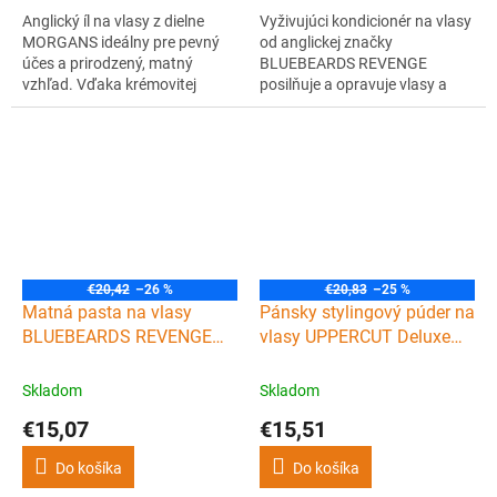
Anglický íl na vlasy z dielne
Vyživujúci kondicionér na vlasy
MORGANS ideálny pre pevný
od anglickej značky
účes a prirodzený, matný
BLUEBEARDS REVENGE
vzhľad. Vďaka krémovitej
posilňuje a opravuje vlasy a
štruktúry sa s ílom dobre
bojuje proti lupinám. Kvalitné
pracuje a navyše krásne vonia.
zloženie a krásna mužná vôňa.
€20,42
–26 %
€20,83
–25 %
Matná pasta na vlasy
Pánsky stylingový púder na
BLUEBEARDS REVENGE
vlasy UPPERCUT Deluxe
Matt paste 100 ml
Styling powder 20 g
Skladom
Skladom
€15,07
€15,51
Do košíka
Do košíka