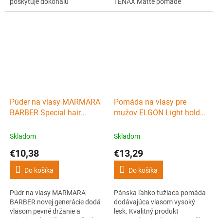
poskytuje dokonalú
TENAX Matte pomade
starostlivosť vlasov a pokožke
poskytuje stredne silnú fixáciu
hlavy a zároveň ľahkú fixáciu a
vlasov, matný prirodzený
zdravý lesk vášmu účesu.
vzhľad a vonia príjemne po
vanilke.
Púder na vlasy MARMARA
Pomáda na vlasy pre
BARBER Special hair
mužov ELGON Light hold
powder 20 g
grooming pomade 100 ml
Skladom
Skladom
€10,38
€13,29
Do košíka
Do košíka
Púdr na vlasy MARMARA
Pánska ľahko tužiaca pomáda
BARBER novej generácie dodá
dodávajúca vlasom vysoký
vlasom pevné držanie a
lesk. Kvalitný produkt