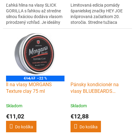
Ľahká hlina na vlasy SLICK
Limitovaná edícia pomády
GORILLA s ľahkou až stredne
španielskej značky HEY JOE
silnou fixáciou dodáva vlasom
inšpirovaná začiatkom 20.
prirodzený vzhľad. Je ideálny
storočia. Stredne tužiaca
na zvýraznenie textúr.
pomáda so stredným leskom a
oldschool vôňou
pripomínajúcou klasické
holičstvo. Pomáda je na báze
vody a zložená je z tých
najkvalitnejších prísad.
€14,17
–22 %
Íl na vlasy MORGANS
Pánsky kondicionér na
Texture clay 75 ml
vlasy BLUEBEARDS
REVENGE Conditioner 300
ml
Skladom
Skladom
€11,02
€12,88
Do košíka
Do košíka