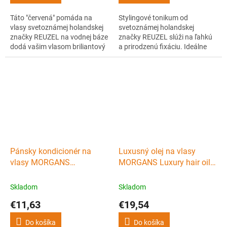
Táto "červená" pomáda na
Stylingové tonikum od
vlasy svetoznámej holandskej
svetoznámej holandskej
značky REUZEL na vodnej báze
značky REUZEL slúži na ľahkú
dodá vašim vlasom briliantový
a prirodzenú fixáciu. Ideálne
lesk. Pevnosť účesu vyberáte
pre fénom sušené vlasy, ktoré
sami tým, ako ju nanesiete - na
zároveň chránia a dodá im
suchých vlasoch drží ako
zdravý a prirodzený vzhľad.
helvétska viera, naopak vlhké
Poteší vás aj jeho svieža
vlasy drží len veľmi ľahko.
jablčná vôňa doplnená o jemné
Pomáda na vlasoch netvrdne a
mätové tóny.
nevysušuje...
Pánsky kondicionér na
Luxusný olej na vlasy
vlasy MORGANS
MORGANS Luxury hair oil
Conditioner 250 ml
50 ml
Skladom
Skladom
€11,63
€19,54
Do košíka
Do košíka