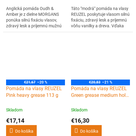
Anglická pomáda Oudh &
Táto "modrá" pomáda na vlasy
Amber je z dielne MORGANS
REUZEL poskytuje vlasom silnú
ponúka silnú fixáciu vlasov,
fixáciu, zdravý lesk a príjemnú
zdravý lesk a príjemnú mužnú
vôňu vanilky a dreva. Vďaka
vôňu agarového dreva. Navyše
svojej vodnej báze sa ľahko
pomáda obsahuje keratínové
vymýva a vďaka obsiahnutému
aminokyseliny, ktoré hydratujú
ricínovému oleju vlasy
ako vlasy, tak aj pokožku.
hydratuje a zlepšuje ich
poddajnosť. Menšie balenie (35
g) ideálne aj na cesty.
€21,67
–20 %
€20,83
–21 %
Pomáda na vlasy REUZEL
Pomáda na vlasy REUZEL
Pink heavy grease 113 g
Green grease medium hold
113 g
Skladom
Skladom
€17,14
€16,30
Do košíka
Do košíka