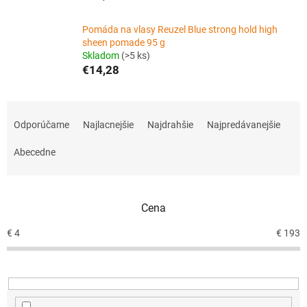
Pomáda na vlasy Reuzel Blue strong hold high
sheen pomade 95 g
Skladom
(>5 ks)
€14,28
R
a
Odporúčame
Najlacnejšie
Najdrahšie
Najpredávanejšie
d
e
Abecedne
n
i
e
Cena
p
r
€
4
€
193
o
d
u
k
t