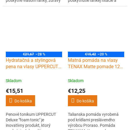
poskytne vlasom ľahký, zdravý
poskytnutie ľahkej fixácie a
lesk a pevnú fixáciu. Vlasom
prirodzeného, ??matného
prepožičia aj mierny objem a
vzhľadu účesu.
sviežu citrusovú vôňu.
€21,67
–28 %
€15,42
–20 %
Hydratačná a stylingová
Matná pomáda na vlasy
pena na vlasy UPPERCUT
TENAX Matte pomade 125
Deluxe Foam tonic 150 ml
ml
Skladom
Skladom
€15,51
€12,25
Do košíka
Do košíka
Penové tonikum UPPERCUT
Talianska pomáda vyrobená
Deluxe "foam tonic" je
pod krídlami presláveného
inovatívny produkt, ktorý
výrobcu Proraso. Pomáda