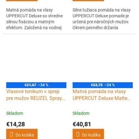
Matná pomáda na vlasy
Silne tužiaca pomáda na vlasy
UPPERCUT Deluxe so stredne
UPPERCUT Deluxe pomade je
silnou fixáciou a matným
určená pre náročných mužov.
efektom. Založená na vodnej
Okrem pevného držania
báze, vďaka čomu sa veľmi
ponúka stredne vysoký lesk a
ľahko vymýva, a ponúka
originálnu vôňu po káve a
príjemnú orieškovú vôňu.
javorovom sirupe. Založená je
Ideálna pre prirodzený matný
na vodnej báze, vďaka čomu sa
vzhľad.
veľmi ľahko vymýva.
€21,67
–34 %
€53,75
–24 %
Vlasové tonikum v spreji
Matná pomáda na vlasy
pre mužov REUZEL Spray
UPPERCUT Deluxe Matte
grooming tonic 355 ml
pomade 300 g
Skladom
Skladom
€14,28
€40,81
Do košíka
Do košíka