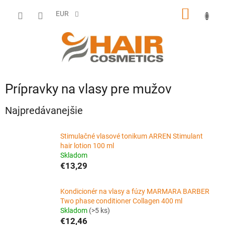
Prejsť
NÁKU
na
EUR
obsah
KOŠÍK
Prípravky na vlasy pre mužov
Najpredávanejšie
Stimulačné vlasové tonikum ARREN Stimulant
hair lotion 100 ml
Skladom
€13,29
Kondicionér na vlasy a fúzy MARMARA BARBER
Two phase conditioner Collagen 400 ml
Skladom
(>5 ks)
€12,46