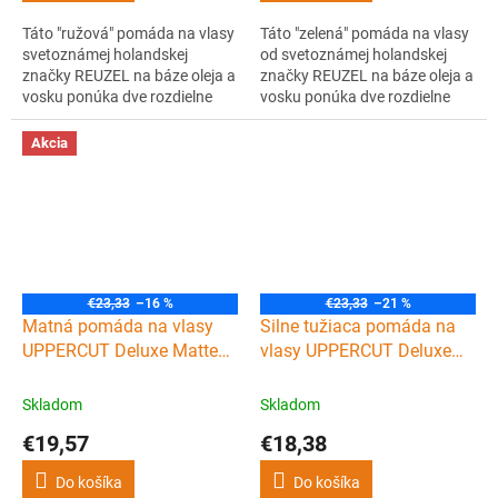
Táto "ružová" pomáda na vlasy
Táto "zelená" pomáda na vlasy
svetoznámej holandskej
od svetoznámej holandskej
značky REUZEL na báze oleja a
značky REUZEL na báze oleja a
vosku ponúka dve rozdielne
vosku ponúka dve rozdielne
fixácie podľa toho, či pomádu
miery fixácie. Pri nanášaní na
nanášate na suché alebo
suché vlasy má pomáda silnú
Akcia
mokré vlasy. Pomáda na
fixáciu s nižším leskom a na
vlasoch netvrdne a nevysušuje
vlhkých vlasoch je fixácia
sa, môžete tak doladiť tvar
slabšia s vyšším leskom.
vlasov kedykoľvek počas dňa.
Pomáda na vlasoch netvrdne a
nevysušuje sa,...
€23,33
–16 %
€23,33
–21 %
Matná pomáda na vlasy
Silne tužiaca pomáda na
UPPERCUT Deluxe Matte
vlasy UPPERCUT Deluxe
pomade 100 g
pomade 100 g
Skladom
Skladom
€19,57
€18,38
Do košíka
Do košíka