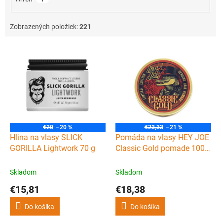
Zobrazených položiek:
221
V
ý
p
i
s
p
r
o
€20
–20 %
€23,33
–21 %
d
Hlina na vlasy SLICK
Pomáda na vlasy HEY JOE
u
GORILLA Lightwork 70 g
Classic Gold pomade 100
k
ml
t
Skladom
Skladom
o
€15,81
€18,38
v
Do košíka
Do košíka