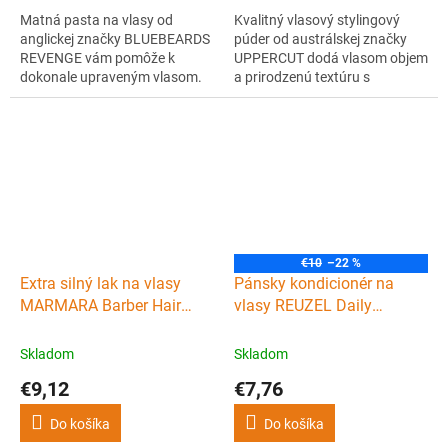
Matná pasta na vlasy od
Kvalitný vlasový stylingový
anglickej značky BLUEBEARDS
púder od austrálskej značky
REVENGE vám pomôže k
UPPERCUT dodá vlasom objem
dokonale upraveným vlasom.
a prirodzenú textúru s
Má stredne silnú fixáciu, vďaka
flexibilnou fixáciou. Vďaka
ktorej udrží vlasy skrotené a
ľahkému zloženiu vlasy
pritom vzhľadné.
nezaťažuje a nevysúša, veľmi
ľahko sa s ním pracuje.
€10
–22 %
Extra silný lak na vlasy
Pánsky kondicionér na
MARMARA Barber Hair
vlasy REUZEL Daily
spray No.16 400 ml
conditioner 100 ml
Skladom
Skladom
€9,12
€7,76
Do košíka
Do košíka