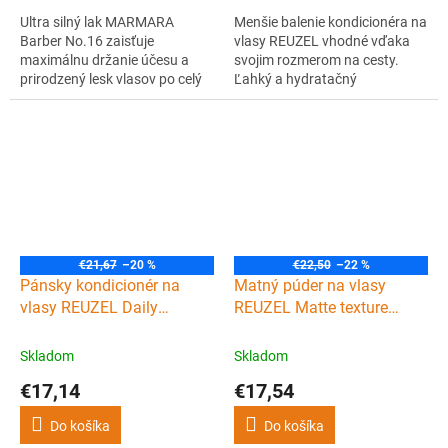
Ultra silný lak MARMARA
Menšie balenie kondicionéra na
Barber No.16 zaisťuje
vlasy REUZEL vhodné vďaka
maximálnu držanie účesu a
svojim rozmerom na cesty.
prirodzený lesk vlasov po celý
Ľahký a hydratačný
deň. Tento pánsky lak na vlasy
kondicionér, ktorý pomáha
sa ľahko a rovnomerne
udržovať vlasy v kondícii a
nanáša, rýchlo schne a
zanecháva zdravo vyzerajúcu
poskytuje príjemnú mužnú
pokožku.
vôňu.
€21,67
–20 %
€22,50
–22 %
Pánsky kondicionér na
Matný púder na vlasy
vlasy REUZEL Daily
REUZEL Matte texture
conditioner 350 ml
powder 15 g
Skladom
Skladom
€17,14
€17,54
Do košíka
Do košíka