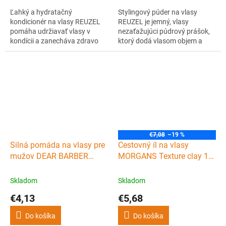
Ľahký a hydratačný
Stylingový púder na vlasy
kondicionér na vlasy REUZEL
REUZEL je jemný, vlasy
pomáha udržiavať vlasy v
nezaťažujúci púdrový prášok,
kondícii a zanecháva zdravo
ktorý dodá vlasom objem a
vyzerajúcu pokožku hlavy. Je
matný vzhľad. Vlasy nelepia,
vhodný pre každodenné
ale dodá im ľahkú fixáciu.
použitie na posilnenie a
vyživenie oslabených vlasov,
ktoré sú po jeho použití
poddajnejšie. Kondicionér
zároveň chladí a stimuluje
pokožku.
€7,08
–19 %
Silná pomáda na vlasy pre
Cestovný íl na vlasy
mužov DEAR BARBER
MORGANS Texture clay 15
Strong hold pomade 20 ml
ml
Skladom
Skladom
€4,13
€5,68
Do košíka
Do košíka