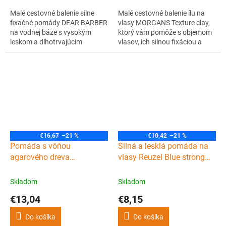
Malé cestovné balenie silne
Malé cestovné balenie ílu na
fixačné pomády DEAR BARBER
vlasy MORGANS Texture clay,
na vodnej báze s vysokým
ktorý vám pomôže s objemom
leskom a dlhotrvajúcim
vlasov, ich silnou fixáciou a
držaním. Účes spoľahlivo udrží
matným vzhľadom. Poteší vás
aj v nepriaznivom počasí či pri
svojou mužnou vôňou
športoch a to jednoducho aj na
bergamotu, santalového dreva,
cestách.
pačuli a mierne sladkastú vôňu
jazmínu.
€16,67
–21 %
€10,42
–21 %
Pomáda s vôňou
Silná a lesklá pomáda na
agarového dreva
vlasy Reuzel Blue strong
MORGANS Oudh & Amber
hold high sheen pomade
Firm hold pomade 100 g
35 g
Skladom
Skladom
€13,04
€8,15
Do košíka
Do košíka