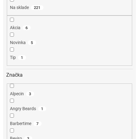
o
Na sklade
221
v
Akcia
6
Novinka
5
Tip
1
Značka
Alpecin
3
Angry Beards
1
Barbertime
7
Beviro
3