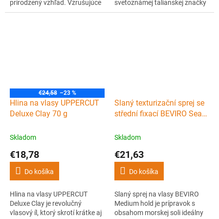
prirodzený vzhľad. Vzrušujúce
svetoznámej talianskej značky
nový koncept práškového
ELGON.
vosku pre okamžitú textúru s
matným efektom.
€24,58
–23 %
Hlina na vlasy UPPERCUT
Slaný texturizační sprej se
Deluxe Clay 70 g
střední fixací BEVIRO Sea
salt texturising spray 250
ml
Skladom
Skladom
€18,78
€21,63
Do košíka
Do košíka
Hlina na vlasy UPPERCUT
Slaný sprej na vlasy BEVIRO
Deluxe Clay je revolučný
Medium hold je prípravok s
vlasový íl, ktorý skrotí krátke aj
obsahom morskej soli ideálny