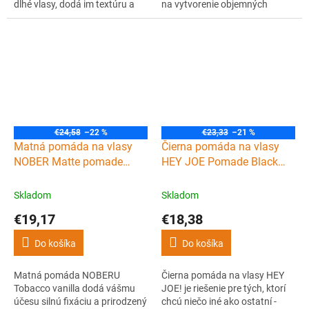
dlhé vlasy, dodá im textúru a
na vytvorenie objemných
matný vzhľad. Účes silne fixuje,
účesov s textúrou a stredne
ale môžete ho kedykoľvek
silnou fixáciou. Plážový účes
počas dňa prepracovať.
máte s týmto slaným sea salt
sprejom zaručený.
€24,58
–22 %
€23,33
–21 %
Matná pomáda na vlasy
Čierna pomáda na vlasy
NOBER Matte pomade
HEY JOE Pomade Black
Tobacco vanilla 80 ml
Deluxe 100 ml
Skladom
Skladom
€19,17
€18,38
Do košíka
Do košíka
Matná pomáda NOBERU
Čierna pomáda na vlasy HEY
Tobacco vanilla dodá vášmu
JOE! je riešenie pre tých, ktorí
účesu silnú fixáciu a prirodzený
chcú niečo iné ako ostatní -