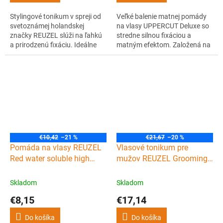
Stylingové tonikum v spreji od
Veľké balenie matnej pomády
svetoznámej holandskej
na vlasy UPPERCUT Deluxe so
značky REUZEL slúži na ľahkú
stredne silnou fixáciou a
a prirodzenú fixáciu. Ideálne
matným efektom. Založená na
pre fénom sušené vlasy, ktoré
vodnej báze, vďaka čomu sa
zároveň chránia a dodá im
veľmi ľahko vymýva, a ponúka
zdravý a prirodzený vzhľad.
príjemnú orieškovú vôňu.
Poteší vás aj jeho svieža
Ideálne pre prirodzený matný
jablčná vôňa doplnená o jemné
vzhľad.
mätové tóny.
€10,42
–21 %
€21,67
–20 %
Pomáda na vlasy REUZEL
Vlasové tonikum pre
Red water soluble high
mužov REUZEL Grooming
sheen pomade 35 g
tonic 350 ml
Skladom
Skladom
€8,15
€17,14
Do košíka
Do košíka