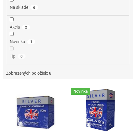
o
Na sklade
6
v
Akcia
2
Novinka
1
Tip
0
Zobrazených položiek:
6
V
Novinka
ý
p
i
s
p
r
o