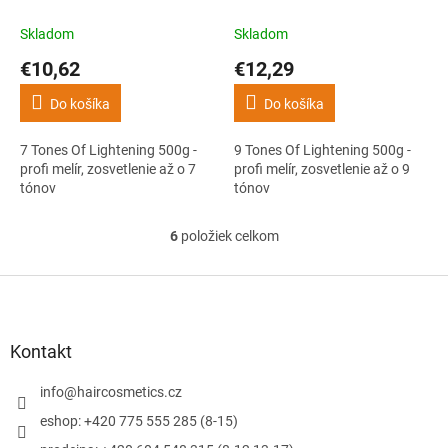
melír, zosvetlenie až o 7
melír, zosvetlenie až o 9
tónov
tónov
Skladom
Skladom
€10,62
€12,29
Do košíka
Do košíka
7 Tones Of Lightening 500g -
9 Tones Of Lightening 500g -
profi melír, zosvetlenie až o 7
profi melír, zosvetlenie až o 9
tónov
tónov
6
položiek celkom
O
v
l
Z
á
á
d
p
a
ä
Kontakt
c
t
i
i
info
@
haircosmetics.cz
e
e
p
eshop: +420 775 555 285 (8-15)
r