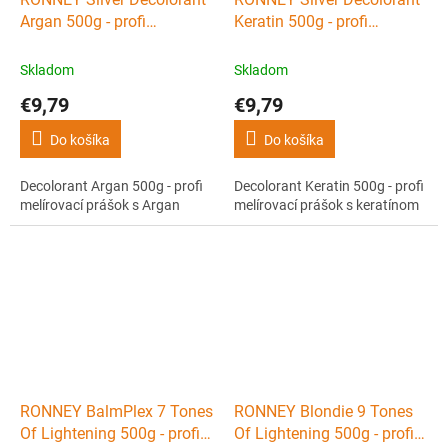
Argan 500g - profi
Keratin 500g - profi
melírovací prášok s Argan
melírovací prášok s
keratínom
Skladom
Skladom
€9,79
€9,79
Do košíka
Do košíka
Decolorant Argan 500g - profi
Decolorant Keratin 500g - profi
melírovací prášok s Argan
melírovací prášok s keratínom
RONNEY BalmPlex 7 Tones
RONNEY Blondie 9 Tones
Of Lightening 500g - profi
Of Lightening 500g - profi