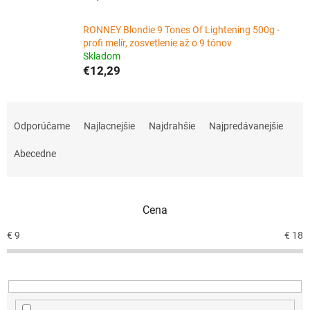
RONNEY Blondie 9 Tones Of Lightening 500g -
profi melír, zosvetlenie až o 9 tónov
Skladom
€12,29
R
a
Odporúčame
Najlacnejšie
Najdrahšie
Najpredávanejšie
d
e
Abecedne
n
i
e
Cena
p
r
€
9
€
18
o
d
u
k
t