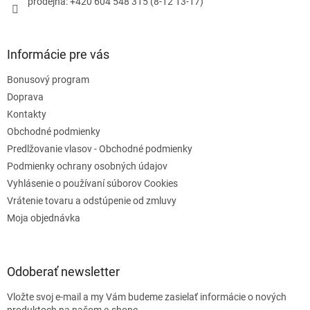
prodejna: +420 604 548 315 (8-12 13-17)
v
k
y
v
Informácie pre vás
ý
p
Bonusový program
i
s
Doprava
u
Kontakty
Obchodné podmienky
Predlžovanie vlasov - Obchodné podmienky
Podmienky ochrany osobných údajov
Vyhlásenie o používaní súborov Cookies
Vrátenie tovaru a odstúpenie od zmluvy
Moja objednávka
Odoberať newsletter
Vložte svoj e-mail a my Vám budeme zasielať informácie o nových