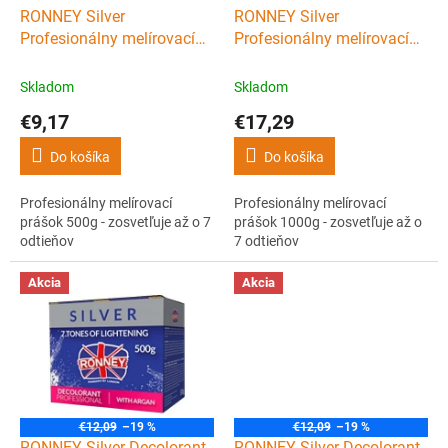
d
RONNEY Silver
RONNEY Silver
u
Profesionálny melírovací
Profesionálny melírovací
k
prášok 500g - zosvetľuje až
prášok 1000g - zosvetľuje
t
o 7 odtieňov
až o 7 odtieňov
Skladom
Skladom
o
€9,17
€17,29
v
Do košíka
Do košíka
Profesionálny melírovací
Profesionálny melírovací
prášok 500g - zosvetľuje až o 7
prášok 1000g - zosvetľuje až o
odtieňov
7 odtieňov
Akcia
Akcia
€12,09
–19 %
€12,09
–19 %
RONNEY Silver Decolorant
RONNEY Silver Decolorant