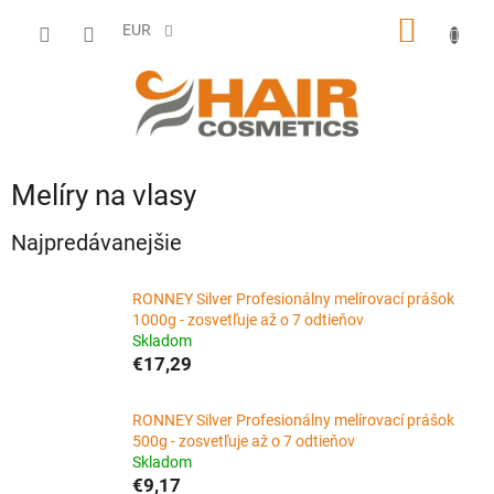
Prejsť
NÁKU
na
EUR
obsah
KOŠÍK
Melíry na vlasy
Najpredávanejšie
RONNEY Silver Profesionálny melírovací prášok
1000g - zosvetľuje až o 7 odtieňov
Skladom
€17,29
RONNEY Silver Profesionálny melírovací prášok
500g - zosvetľuje až o 7 odtieňov
Skladom
€9,17