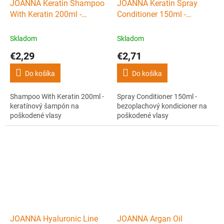
JOANNA Keratin Shampoo
JOANNA Keratin Spray
With Keratin 200ml -
Conditioner 150ml -
keratínový šampón na
bezoplachový kondicioner
poškodené vlasy
na poškodené vlasy
Skladom
Skladom
€2,29
€2,71
Do košíka
Do košíka
Shampoo With Keratin 200ml -
Spray Conditioner 150ml -
keratínový šampón na
bezoplachový kondicioner na
poškodené vlasy
poškodené vlasy
JOANNA Hyaluronic Line
JOANNA Argan Oil