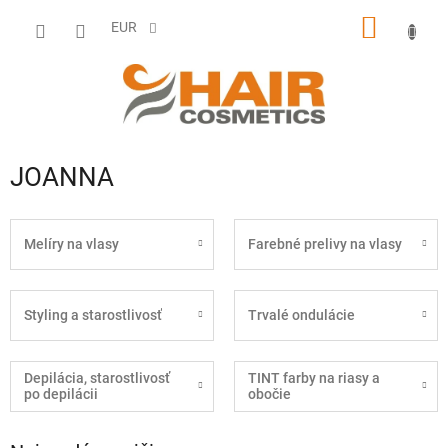
Prejsť
NÁKU
na
EUR
obsah
KOŠÍK
JOANNA
Melíry na vlasy
Farebné prelivy na vlasy
Styling a starostlivosť
Trvalé ondulácie
Depilácia, starostlivosť
TINT farby na riasy a
po depilácii
obočie