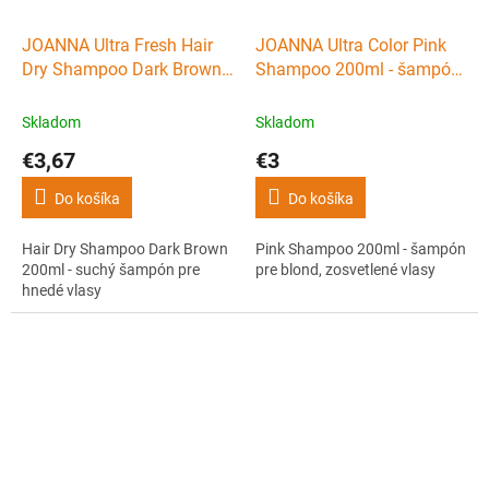
JOANNA Ultra Fresh Hair
JOANNA Ultra Color Pink
Dry Shampoo Dark Brown
Shampoo 200ml - šampón
200ml - suchý šampón pre
pre blond, zosvetlené vlasy
hnedé vlasy
Skladom
Skladom
€3,67
€3
Do košíka
Do košíka
Hair Dry Shampoo Dark Brown
Pink Shampoo 200ml - šampón
200ml - suchý šampón pre
pre blond, zosvetlené vlasy
hnedé vlasy