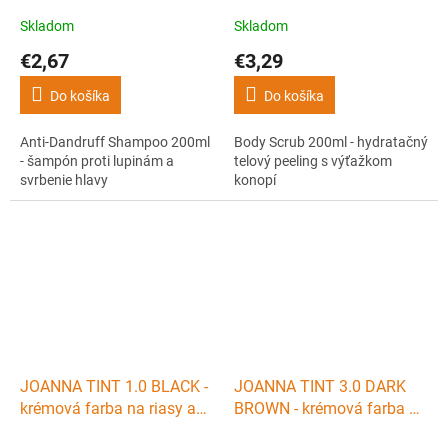
svrbenie hlavy
výťažkom konopí
Skladom
Skladom
€2,67
€3,29
Do košíka
Do košíka
Anti-Dandruff Shampoo 200ml
Body Scrub 200ml - hydratačný
- šampón proti lupinám a
telový peeling s výťažkom
svrbenie hlavy
konopí
JOANNA TINT 1.0 BLACK -
JOANNA TINT 3.0 DARK
krémová farba na riasy a
BROWN - krémová farba na
obočie + aktivátor - čierna
riasy a obočie + aktivátor -