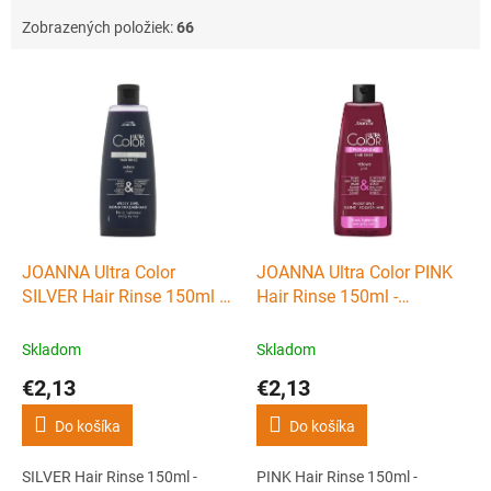
Zobrazených položiek:
66
V
ý
p
i
s
p
r
o
d
JOANNA Ultra Color
JOANNA Ultra Color PINK
u
SILVER Hair Rinse 150ml -
Hair Rinse 150ml -
k
tónovacia vlasová voda
tónovacia vlasová voda
t
(preliv) - strieborná
(preliv) - ružová
Skladom
Skladom
o
€2,13
€2,13
v
Do košíka
Do košíka
SILVER Hair Rinse 150ml -
PINK Hair Rinse 150ml -