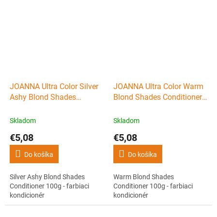
JOANNA Ultra Color Silver
JOANNA Ultra Color Warm
Ashy Blond Shades
Blond Shades Conditioner
Conditioner 100g - farbiaci
100g - farbiaci kondicionér
kondicionér
Skladom
Skladom
€5,08
€5,08
Do košíka
Do košíka
Silver Ashy Blond Shades
Warm Blond Shades
Conditioner 100g - farbiaci
Conditioner 100g - farbiaci
kondicionér
kondicionér