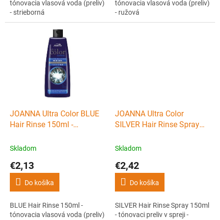
tónovacia vlasová voda (preliv)
tónovacia vlasová voda (preliv)
- strieborná
- ružová
JOANNA Ultra Color BLUE
JOANNA Ultra Color
Hair Rinse 150ml -
SILVER Hair Rinse Spray
tónovacia vlasová voda
150ml - tónovaci preliv v
(preliv) - modrá
spreji - strieborný
Skladom
Skladom
€2,13
€2,42
Do košíka
Do košíka
BLUE Hair Rinse 150ml -
SILVER Hair Rinse Spray 150ml
tónovacia vlasová voda (preliv)
- tónovaci preliv v spreji -