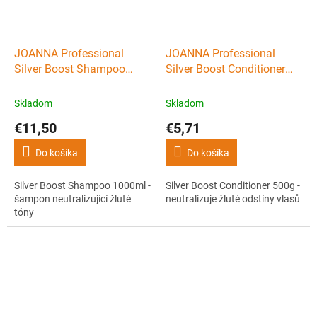
JOANNA Professional
JOANNA Professional
Silver Boost Shampoo
Silver Boost Conditioner
1000ml - šampon
500g - neutralizuje žluté
neutralizující žluté tóny
odstíny vlasů
Skladom
Skladom
€11,50
€5,71
Do košíka
Do košíka
Silver Boost Shampoo 1000ml -
Silver Boost Conditioner 500g -
šampon neutralizující žluté
neutralizuje žluté odstíny vlasů
tóny