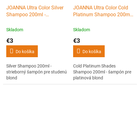
JOANNA Ultra Color Silver
JOANNA Ultra Color Cold
Shampoo 200ml -
Platinum Shampoo 200ml -
strieborný šampón pre
šampón pre platinová
studenú blond
blond
Skladom
Skladom
€3
€3
Do košíka
Do košíka
Silver Shampoo 200ml -
Cold Platinum Shades
strieborný šampón pre studenú
Shampoo 200ml - šampón pre
blond
platinová blond