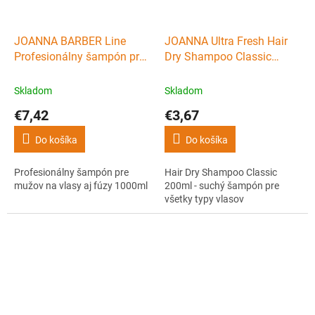
JOANNA BARBER Line
JOANNA Ultra Fresh Hair
Profesionálny šampón pre
Dry Shampoo Classic
mužov na vlasy aj fúzy
200ml - suchý šampón pre
1000ml
všetky typy vlasov
Skladom
Skladom
€7,42
€3,67
Do košíka
Do košíka
Profesionálny šampón pre
Hair Dry Shampoo Classic
mužov na vlasy aj fúzy 1000ml
200ml - suchý šampón pre
všetky typy vlasov