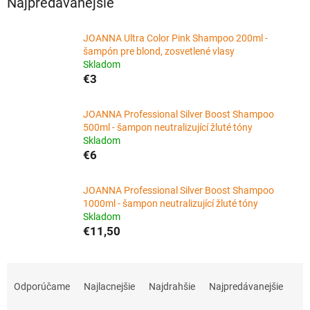
Najpredávanejšie
JOANNA Ultra Color Pink Shampoo 200ml -
šampón pre blond, zosvetlené vlasy
Skladom
€3
JOANNA Professional Silver Boost Shampoo
500ml - šampon neutralizující žluté tóny
Skladom
€6
JOANNA Professional Silver Boost Shampoo
1000ml - šampon neutralizující žluté tóny
Skladom
€11,50
R
a
Odporúčame
Najlacnejšie
Najdrahšie
Najpredávanejšie
d