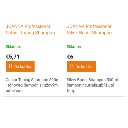
JOANNA Professional
JOANNA Professional
Colour Toning Shampoo
Silver Boost Shampoo
500ml - tónovací šampón s
500ml - šampon
ružovým odtieňom
neutralizující žluté tóny
Skladom
Skladom
€5,71
€6
Do košíka
Do košíka
Colour Toning Shampoo 500ml
Silver Boost Shampoo 500ml -
- tónovací šampón s ružovým
šampon neutralizující žluté
odtieňom
tóny