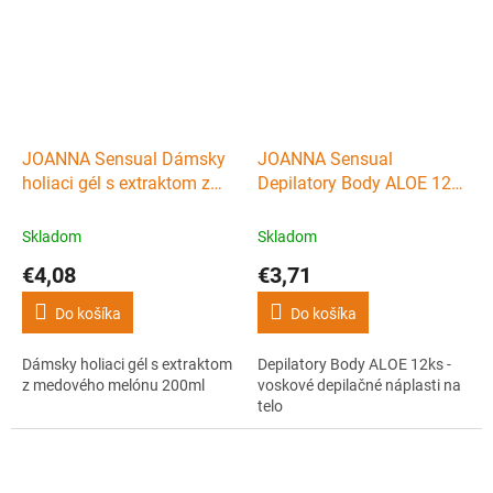
JOANNA Sensual Dámsky
JOANNA Sensual
holiaci gél s extraktom z
Depilatory Body ALOE 12ks
medového melónu 200ml
- voskové depilačné
náplasti na telo
Skladom
Skladom
€4,08
€3,71
Do košíka
Do košíka
Dámsky holiaci gél s extraktom
Depilatory Body ALOE 12ks -
z medového melónu 200ml
voskové depilačné náplasti na
telo