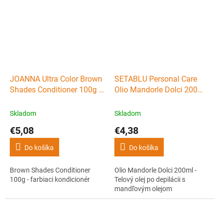
JOANNA Ultra Color Brown
SETABLU Personal Care
Shades Conditioner 100g -
Olio Mandorle Dolci 200ml
farbiaci kondicionér
- Telový olej po depilácii s
mandľovým olejom
Skladom
Skladom
€5,08
€4,38
Do košíka
Do košíka
Brown Shades Conditioner
Olio Mandorle Dolci 200ml -
100g - farbiaci kondicionér
Telový olej po depilácii s
mandľovým olejom