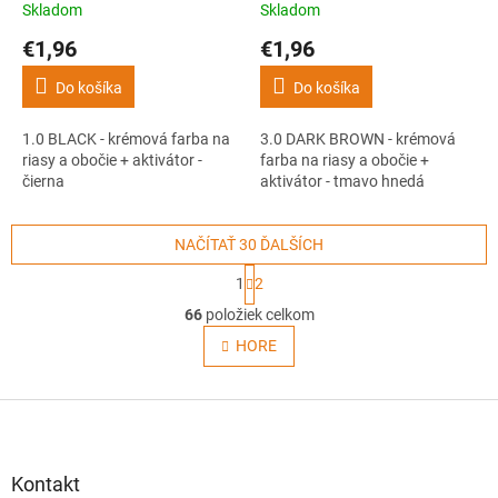
tmavo hnedá
Skladom
Skladom
€1,96
€1,96
Do košíka
Do košíka
1.0 BLACK - krémová farba na
3.0 DARK BROWN - krémová
riasy a obočie + aktivátor -
farba na riasy a obočie +
čierna
aktivátor - tmavo hnedá
NAČÍTAŤ 30 ĎALŠÍCH
S
1
2
t
O
r
66
položiek celkom
v
á
l
HORE
n
á
k
o
d
v
Z
a
a
c
á
n
i
p
i
e
ä
e
Kontakt
p