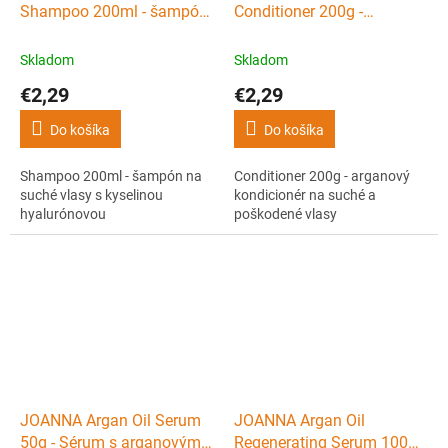
Shampoo 200ml - šampón
Conditioner 200g -
na suché vlasy s kyselinou
arganový kondicionér na
hyalurónovou
suché a poškodené vlasy
Skladom
Skladom
€2,29
€2,29
Do košíka
Do košíka
Shampoo 200ml - šampón na
Conditioner 200g - arganový
suché vlasy s kyselinou
kondicionér na suché a
hyalurónovou
poškodené vlasy
JOANNA Argan Oil Serum
JOANNA Argan Oil
50g - Sérum s arganovým
Regenerating Serum 100ml