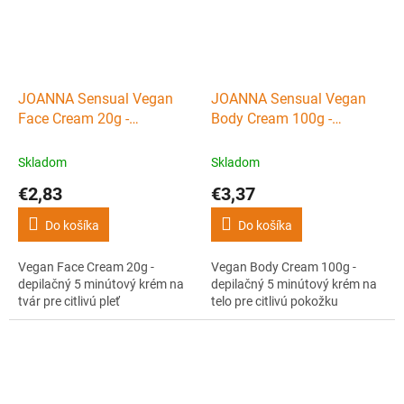
JOANNA Sensual Vegan
JOANNA Sensual Vegan
Face Cream 20g -
Body Cream 100g -
depilačný 5 minútový krém
depilačný 5 minútový krém
na tvár pre citlivú pleť
na telo pre citlivú pokožku
Skladom
Skladom
€2,83
€3,37
Do košíka
Do košíka
Vegan Face Cream 20g -
Vegan Body Cream 100g -
depilačný 5 minútový krém na
depilačný 5 minútový krém na
tvár pre citlivú pleť
telo pre citlivú pokožku