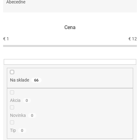
e
Abecedne
n
i
e
Cena
p
r
€
1
€
12
o
d
u
k
t
o
Na sklade
66
v
Akcia
0
Novinka
0
Tip
0