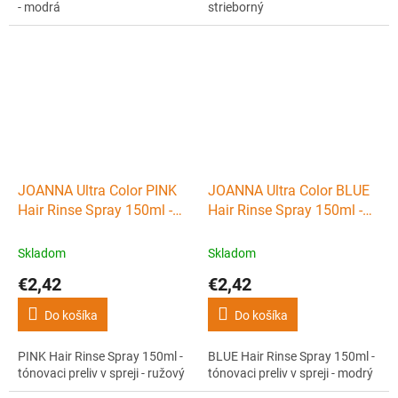
- modrá
strieborný
JOANNA Ultra Color PINK
JOANNA Ultra Color BLUE
Hair Rinse Spray 150ml -
Hair Rinse Spray 150ml -
tónovaci preliv v spreji -
tónovaci preliv v spreji -
ružový
modrý
Skladom
Skladom
€2,42
€2,42
Do košíka
Do košíka
PINK Hair Rinse Spray 150ml -
BLUE Hair Rinse Spray 150ml -
tónovaci preliv v spreji - ružový
tónovaci preliv v spreji - modrý