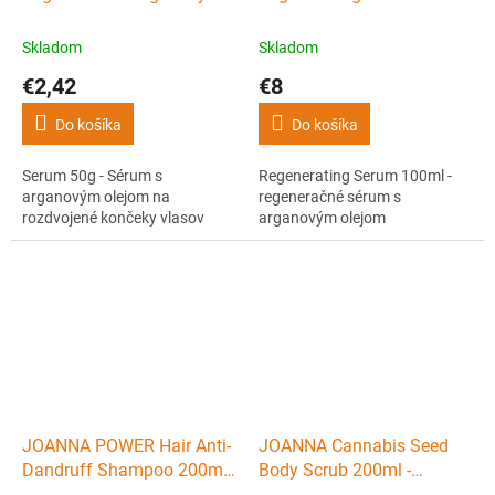
olejom na rozdvojené
- regeneračné sérum s
končeky vlasov
arganovým olejom
Skladom
Skladom
€2,42
€8
Do košíka
Do košíka
Serum 50g - Sérum s
Regenerating Serum 100ml -
arganovým olejom na
regeneračné sérum s
rozdvojené končeky vlasov
arganovým olejom
JOANNA POWER Hair Anti-
JOANNA Cannabis Seed
Dandruff Shampoo 200ml -
Body Scrub 200ml -
šampón proti lupinám a
hydratačný telový peeling s