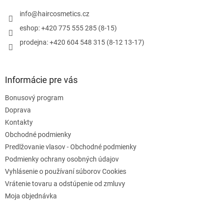
t
r
i
info
@
haircosmetics.cz
v
e
k
eshop: +420 775 555 285 (8-15)
y
prodejna: +420 604 548 315 (8-12 13-17)
v
ý
p
i
Informácie pre vás
s
u
Bonusový program
Doprava
Kontakty
Obchodné podmienky
Predlžovanie vlasov - Obchodné podmienky
Podmienky ochrany osobných údajov
Vyhlásenie o používaní súborov Cookies
Vrátenie tovaru a odstúpenie od zmluvy
Moja objednávka