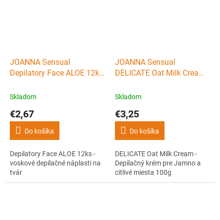
JOANNA Sensual
JOANNA Sensual
Depilatory Face ALOE 12ks
DELICATE Oat Milk Cream -
- voskové depilačné
Depilačný krém pre Jamno
náplasti na tvár
a citlivé miesta 100g
Skladom
Skladom
€2,67
€3,25
Do košíka
Do košíka
Depilatory Face ALOE 12ks -
DELICATE Oat Milk Cream -
voskové depilačné náplasti na
Depilačný krém pre Jamno a
tvár
citlivé miesta 100g