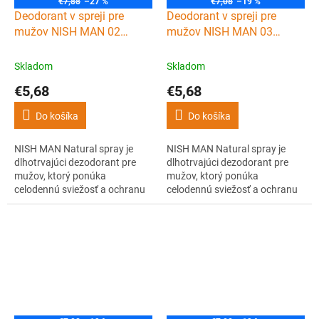
€7,88
–27 %
€7,08
–19 %
Deodorant v spreji pre
Deodorant v spreji pre
mužov NISH MAN 02
mužov NISH MAN 03
Deodorant spray 200 ml
Deodorant spray 200 ml
Skladom
Skladom
€5,68
€5,68
Do košíka
Do košíka
NISH MAN Natural spray je
NISH MAN Natural spray je
dlhotrvajúci dezodorant pre
dlhotrvajúci dezodorant pre
mužov, ktorý ponúka
mužov, ktorý ponúka
celodennú sviežosť a ochranu
celodennú sviežosť a ochranu
proti zápachu. Vôňa 02
proti zápachu. Vôňa 03
ponúka príťažlivý parfém
ponúka výrazný, orientálny
nabitý zmyselným pižmom,
parfém s vrchnými tónmi
marakujemi a broskyňami. V
bergamotu a mandarínky,
základe sa miešajú vône,
srdcovými tónmi santalového
vanilky, santalového dreva a
dreva a virginského cédra.
pačuli.