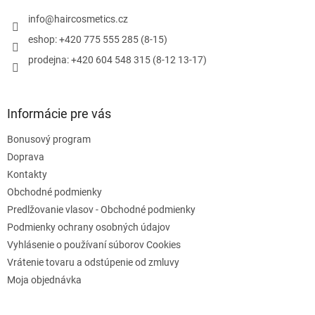
t
i
i
info
@
haircosmetics.cz
e
e
p
eshop: +420 775 555 285 (8-15)
r
prodejna: +420 604 548 315 (8-12 13-17)
v
k
y
v
Informácie pre vás
ý
p
Bonusový program
i
s
Doprava
u
Kontakty
Obchodné podmienky
Predlžovanie vlasov - Obchodné podmienky
Podmienky ochrany osobných údajov
Vyhlásenie o používaní súborov Cookies
Vrátenie tovaru a odstúpenie od zmluvy
Moja objednávka