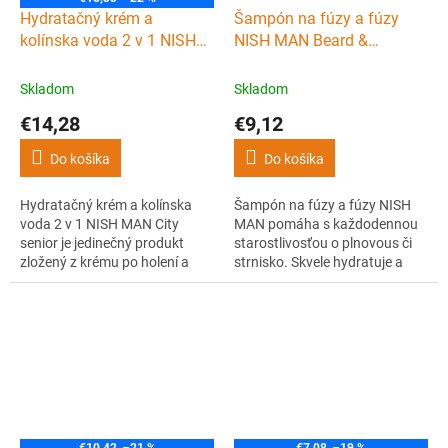
Hydratačný krém a
Šampón na fúzy a fúzy
kolínska voda 2 v 1 NISH
NISH MAN Beard &
MAN City senior 400 ml
mustache shampoo 200 ml
Skladom
Skladom
€14,28
€9,12
Do košíka
Do košíka
Hydratačný krém a kolínska
Šampón na fúzy a fúzy NISH
voda 2 v 1 NISH MAN City
MAN pomáha s každodennou
senior je jedinečný produkt
starostlivosťou o plnovous či
zložený z krému po holení a
strnisko. Skvele hydratuje a
kolínskej vody. Ideálny
dodáva fúzom zdravý vzhľad.
prípravok po holení pre
Fúzy aj fúzy sú po jeho použití
každého muža. Je svieži a
hebké a prirodzene lesklé.
vhodný pre suchú pokožku.