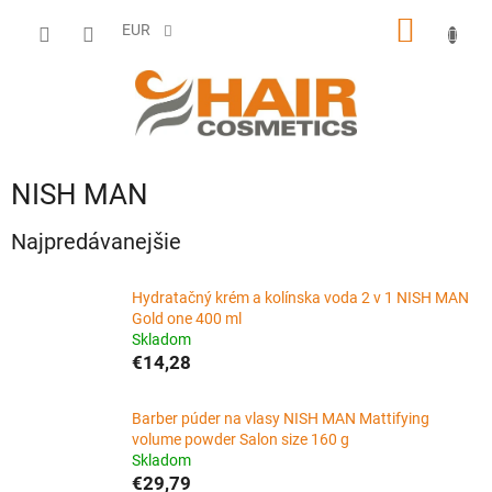
Prejsť
NÁKU
na
EUR
obsah
KOŠÍK
NISH MAN
Najpredávanejšie
Hydratačný krém a kolínska voda 2 v 1 NISH MAN
Gold one 400 ml
Skladom
€14,28
Barber púder na vlasy NISH MAN Mattifying
volume powder Salon size 160 g
Skladom
€29,79