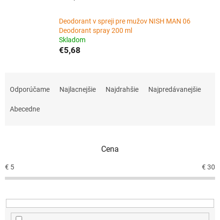
Deodorant v spreji pre mužov NISH MAN 06
Deodorant spray 200 ml
Skladom
€5,68
R
a
Odporúčame
Najlacnejšie
Najdrahšie
Najpredávanejšie
d
e
Abecedne
n
i
e
Cena
p
r
€
5
€
30
o
d
u
k
t