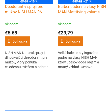
€7,08
–19 %
€37,92
–21 %
Deodorant v spreji pre
Barber púder na vlasy NISH
mužov NISH MAN 06
MAN Mattifying volume
Deodorant spray 200 ml
powder Salon size 160 g
Skladom
Skladom
€5,68
€29,79
Do košíka
Do košíka
NISH MAN Natural spray je
Veľké balenie stylingového
dlhotrvajúci dezodorant pre
púdru na vlasy NISH MAN,
mužov, ktorý ponúka
ktorý účesov dodá objem a
celodennú sviežosť a ochranu
matný vzhľad. Cenovo
proti zápachu. Vôňa 06
výhodné balenie v sebe
ponúka svieži, citrusový
schováva 160 g púdru, čo
parfum s vrchnými tónmi mäty
zodpovedá 8 bežným baleniam
a citrónu, srdcovými tónmi
púdru do vlasov.
muškátu a cédrového tónu a
základnými tónmi.