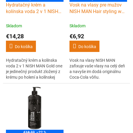
d
Hydratačný krém a
Vosk na vlasy pre mužov
u
kolínska voda 2 v 1 NISH
NISH MAN Hair styling wax
k
MAN Gold one 400 ml
Cola 150 ml
t
Skladom
Skladom
o
€14,28
€6,92
v
Do košíka
Do košíka
Hydratačný krém a kolínska
Vosk na vlasy NISH MAN
voda 2 v 1 NISH MAN Gold one
zafixuje vaše vlasy na celý deň
je jedinečný produkt zložený z
a navyše im dodá originálnu
krému po holení a kolínskej
Coca-Cola vôňu.
vody. Ideálny prípravok po
holení pre každého muža.
Dodáva pokožke sviežosť a
neodolateľnú vôňu parfumu 1
million.
€18,33
–22 %