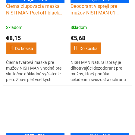
€10,42
–21 %
€7,08
–19 %
Čierna zlupovacia maska
Deodorant v spreji pre
NISH MAN Peel-off black
mužov NISH MAN 01
mask 200 ml
Deodorant spray 200 ml
Skladom
Skladom
€8,15
€5,68
Do košíka
Do košíka
Čierna tvárová maska pre
NISH MAN Natural spray je
mužov NISH MAN vhodná pre
dlhotrvajúci dezodorant pre
skutočne dôkladné vyčistenie
mužov, ktorý ponúka
pleti. Zbaví pleť všetkých
celodennú sviežosť a ochranu
nečistôt a čiernych bodiek, je
proti zápachu. Vôňa 01
tiež nedoceniteľným
ponúka luxusný, ovocno-
pomocníkom v boji s akné. Pleť
drevitý parfém s vrchnými
zároveň tonizuje, vyrovnáva a
tónmi ananásu, čiernych ríbezlí
navyše poskytuje osviežujúcu
a bergamotu, srdcovými tónmi
vôňu.
jablka, jazmínu a ruže a
základnými tónmi pačuli,
machu a...