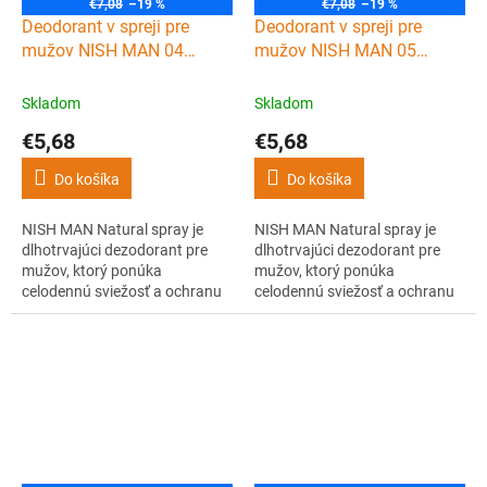
€7,08
–19 %
€7,08
–19 %
Deodorant v spreji pre
Deodorant v spreji pre
mužov NISH MAN 04
mužov NISH MAN 05
Deodorant spray 200 ml
Deodorant spray 200 ml
Skladom
Skladom
€5,68
€5,68
Do košíka
Do košíka
NISH MAN Natural spray je
NISH MAN Natural spray je
dlhotrvajúci dezodorant pre
dlhotrvajúci dezodorant pre
mužov, ktorý ponúka
mužov, ktorý ponúka
celodennú sviežosť a ochranu
celodennú sviežosť a ochranu
proti zápachu. Vôňa 04
proti zápachu. Vôňa 05
ponúka svieži, vodný parfém s
ponúka luxusný drevitý parfém
vrchnými tónmi citróna a
s vrchnými tónmi bergamotu a
bergamotu, srdcovými tónmi
citrónu, srdcovými tónmi
rozmarínu a jazmínu a
cédrového dreva a pačuli a
základnými tónmi cédrového
základnými tónmi.
dreva a pižma.