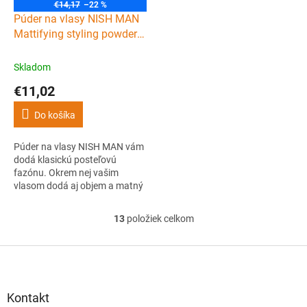
€14,17
–22 %
Púder na vlasy NISH MAN
Mattifying styling powder
20 g
Skladom
€11,02
Do košíka
Púder na vlasy NISH MAN vám
dodá klasickú posteľovú
fazónu. Okrem nej vašim
vlasom dodá aj objem a matný
vzhľad. Navyše vlasy chránia
pred vlhkosťou a trením.
13
položiek celkom
O
v
l
Z
á
á
d
p
a
ä
Kontakt
c