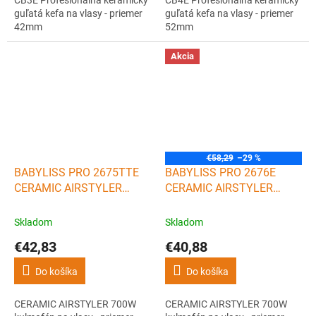
guľatá kefa na vlasy - priemer
guľatá kefa na vlasy - priemer
42mm
52mm
Akcia
€58,29
–29 %
BABYLISS PRO 2675TTE
BABYLISS PRO 2676E
CERAMIC AIRSTYLER
CERAMIC AIRSTYLER
700W kulmofén na vlasy -
700W kulmofén na vlasy -
priemer 19mm
priemer 32mm
Skladom
Skladom
€42,83
€40,88
Do košíka
Do košíka
CERAMIC AIRSTYLER 700W
CERAMIC AIRSTYLER 700W