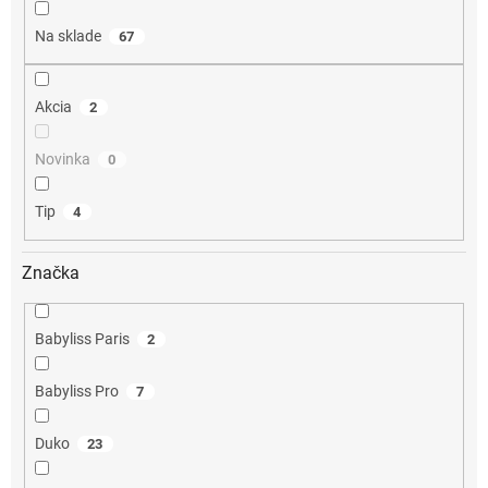
t
o
Na sklade
67
v
Akcia
2
Novinka
0
Tip
4
Značka
Babyliss Paris
2
Babyliss Pro
7
Duko
23