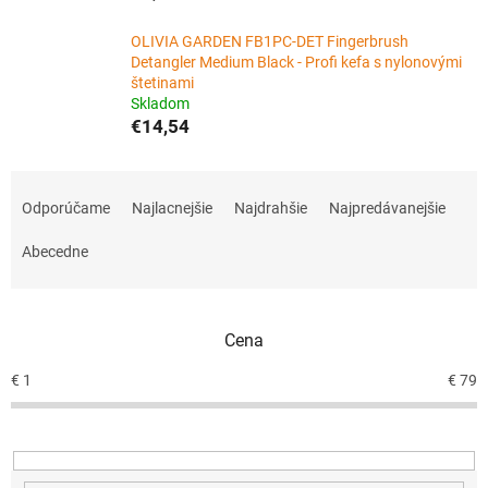
OLIVIA GARDEN FB1PC-DET Fingerbrush
Detangler Medium Black - Profi kefa s nylonovými
štetinami
Skladom
€14,54
R
a
Odporúčame
Najlacnejšie
Najdrahšie
Najpredávanejšie
d
e
Abecedne
n
i
e
Cena
p
r
€
1
€
79
o
d
u
k