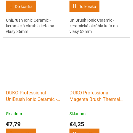
Do košíka
Do košíka
UniBrush Ionic Ceramic -
UniBrush Ionic Ceramic -
keramická okrúhla kefa na
keramická okrúhla kefa na
vlasy 36mm
vlasy 52mm
DUKO Professional
DUKO Professional
UniBrush Ionic Ceramic -
Magenta Brush Thermal
keramická okrúhla kefa na
Ceramic - keramická guľatá
vlasy 62mm
kefa na vlasy 25mm
Skladom
Skladom
€7,79
€4,25