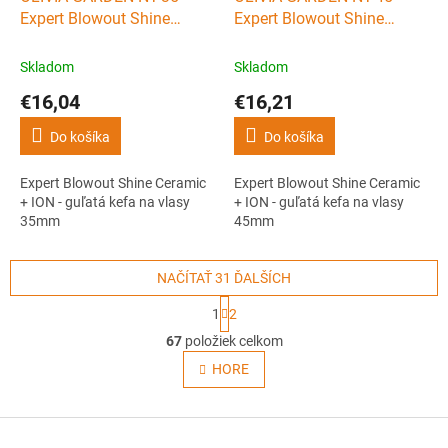
Expert Blowout Shine
Expert Blowout Shine
Ceramic + ION - guľatá kefa
Ceramic + ION - guľatá kefa
na vlasy 35mm
na vlasy 45mm
Skladom
Skladom
€16,04
€16,21
Do košíka
Do košíka
Expert Blowout Shine Ceramic
Expert Blowout Shine Ceramic
+ ION - guľatá kefa na vlasy
+ ION - guľatá kefa na vlasy
35mm
45mm
NAČÍTAŤ 31 ĎALŠÍCH
S
1
2
t
O
r
67
položiek celkom
v
á
l
HORE
n
á
k
o
d
v
Z
a
a
c