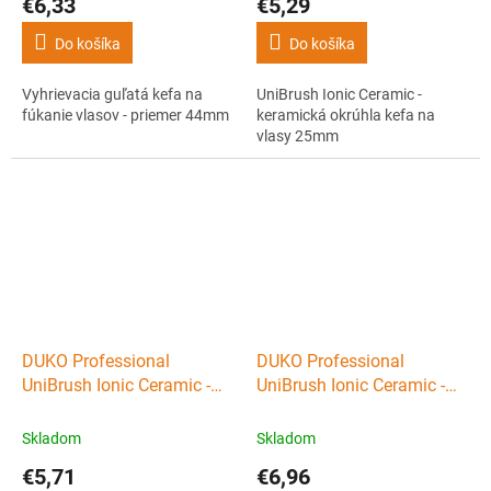
€6,33
€5,29
Do košíka
Do košíka
Vyhrievacia guľatá kefa na
UniBrush Ionic Ceramic -
fúkanie vlasov - priemer 44mm
keramická okrúhla kefa na
vlasy 25mm
DUKO Professional
DUKO Professional
UniBrush Ionic Ceramic -
UniBrush Ionic Ceramic -
keramická okrúhla kefa na
keramická okrúhla kefa na
vlasy 36mm
vlasy 52mm
Skladom
Skladom
€5,71
€6,96