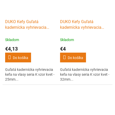
DUKO Kefy Guľatá
DUKO Kefy Guľatá
kadernícka vyhrievacia
kadernícka vyhrievacia
kefa na vlasy seria K vzor
kefa na vlasy seria K vzor
kvet - 25mm...
kvet - 32mm...
Skladom
Skladom
€4,13
€4
Do košíka
Do košíka
Guľatá kadernícka vyhrievacia
Guľatá kadernícka vyhrievacia
kefa na vlasy seria K vzor kvet -
kefa na vlasy seria K vzor kvet -
25mm...
32mm...