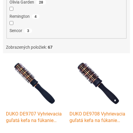
Olivia Garden
28
Remington
4
Sencor
3
Zobrazených položiek:
67
V
ý
p
i
s
p
r
o
d
DUKO DE9707 Vyhrievacia
DUKO DE9708 Vyhrievacia
u
guľatá kefa na fúkanie
guľatá kefa na fúkanie
k
vlasov - priemer 25mm
vlasov - priemer 34mm