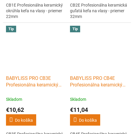
CB1E Profesionálna keramický
CB2E Profesionálna keramická
okrúhla kefa na vlasy - priemer
guľatá kefa na vlasy - priemer
22mm
32mm
Tip
Tip
BABYLISS PRO CB3E
BABYLISS PRO CB4E
Profesionálna keramický
Profesionálna keramický
guľatá kefa na vlasy -
guľatá kefa na vlasy -
priemer 42mm
priemer 52mm
Skladom
Skladom
€10,62
€11,04
Do košíka
Do košíka
CB3E Profesionálna keramický
CB4E Profesionálna keramický