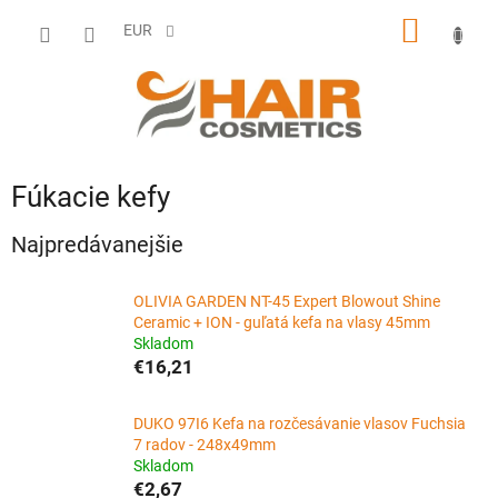
Prejsť
NÁKU
na
EUR
obsah
KOŠÍK
Fúkacie kefy
Najpredávanejšie
OLIVIA GARDEN NT-45 Expert Blowout Shine
Ceramic + ION - guľatá kefa na vlasy 45mm
Skladom
€16,21
DUKO 97I6 Kefa na rozčesávanie vlasov Fuchsia
7 radov - 248x49mm
Skladom
€2,67