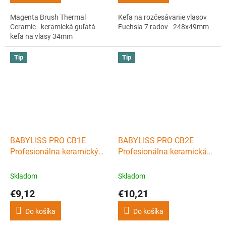
Magenta Brush Thermal
Kefa na rozčesávanie vlasov
Ceramic - keramická guľatá
Fuchsia 7 radov - 248x49mm
kefa na vlasy 34mm
Tip
Tip
BABYLISS PRO CB1E
BABYLISS PRO CB2E
Profesionálna keramický
Profesionálna keramická
okrúhla kefa na vlasy -
guľatá kefa na vlasy -
priemer 22mm
priemer 32mm
Skladom
Skladom
€9,12
€10,21
Do košíka
Do košíka