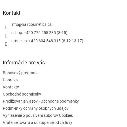
á
n
i
p
i
e
ä
e
Kontakt
p
t
r
i
info
@
haircosmetics.cz
v
e
k
eshop: +420 775 555 285 (8-15)
y
prodejna: +420 604 548 315 (8-12 13-17)
v
ý
p
i
Informácie pre vás
s
u
Bonusový program
Doprava
Kontakty
Obchodné podmienky
Predlžovanie vlasov - Obchodné podmienky
Podmienky ochrany osobných údajov
Vyhlásenie o používaní súborov Cookies
Vrátenie tovaru a odstúpenie od zmluvy