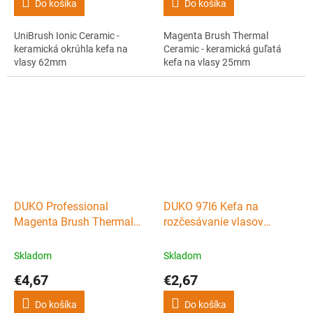
Do košíka
Do košíka
UniBrush Ionic Ceramic -
Magenta Brush Thermal
keramická okrúhla kefa na
Ceramic - keramická guľatá
vlasy 62mm
kefa na vlasy 25mm
DUKO Professional
DUKO 97I6 Kefa na
Magenta Brush Thermal
rozčesávanie vlasov
Ceramic - keramická guľatá
Fuchsia 7 radov -
kefa na vlasy 34mm
248x49mm
Skladom
Skladom
€4,67
€2,67
Do košíka
Do košíka