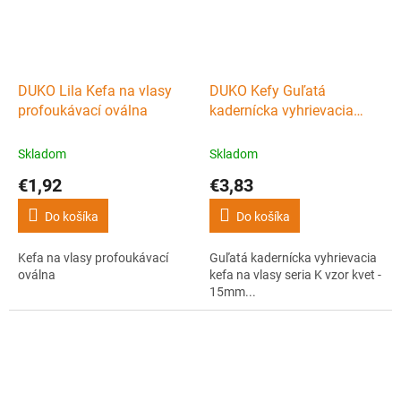
DUKO Lila Kefa na vlasy
DUKO Kefy Guľatá
profoukávací oválna
kadernícka vyhrievacia
kefa na vlasy seria K vzor
kvet - 15mm...
Skladom
Skladom
€1,92
€3,83
Do košíka
Do košíka
Kefa na vlasy profoukávací
Guľatá kadernícka vyhrievacia
oválna
kefa na vlasy seria K vzor kvet -
15mm...