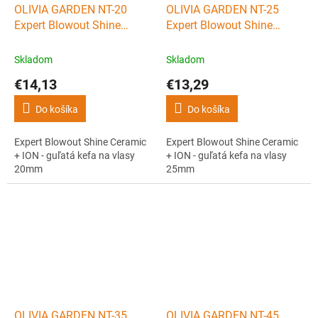
OLIVIA GARDEN NT-20
OLIVIA GARDEN NT-25
Expert Blowout Shine
Expert Blowout Shine
Ceramic + ION - guľatá kefa
Ceramic + ION - guľatá kefa
na vlasy 20mm
na vlasy 25mm
Skladom
Skladom
€14,13
€13,29
Do košíka
Do košíka
Expert Blowout Shine Ceramic
Expert Blowout Shine Ceramic
+ ION - guľatá kefa na vlasy
+ ION - guľatá kefa na vlasy
20mm
25mm
OLIVIA GARDEN NT-35
OLIVIA GARDEN NT-45