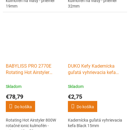
kulmofén na vlasy - priemer
kulmofén na vlasy - priemer
19mm
32mm
BABYLISS PRO 2770E
DUKO Kefy Kadernícka
Rotating Hot Airstyler
guľatá vyhrievacia kefa
800W rotačné ionic
Black 15mm
kulmofén - priemer 40 a
Skladom
Skladom
50mm
€78,79
€2,75
Do košíka
Do košíka
Rotating Hot Airstyler 800W
Kadernícka guľatá vyhrievacia
rotačné ionic kulmofén -
kefa Black 15mm