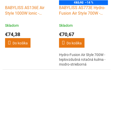
€82,92
–14 %
BABYLISS AS136E Air
BABYLISS AS773E Hydro-
Style 1000W Ionic -
Fusion Air Style 700W -
teplovzdušná kefa so
teplovzdušná rotačná
štyrmi nadstavcami
kulma - modro-strieborná
Skladom
Skladom
€74,38
€70,67
Do košíka
Do košíka
Hydro-Fusion Air Style 700W -
teplovzdušná rotačná kulma -
modro-strieborná