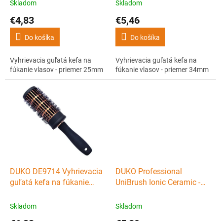
t
Skladom
Skladom
o
€4,83
€5,46
v
Do košíka
Do košíka
Vyhrievacia guľatá kefa na
Vyhrievacia guľatá kefa na
fúkanie vlasov - priemer 25mm
fúkanie vlasov - priemer 34mm
DUKO DE9714 Vyhrievacia
DUKO Professional
guľatá kefa na fúkanie
UniBrush Ionic Ceramic -
vlasov - priemer 44mm
keramická okrúhla kefa na
vlasy 25mm
Skladom
Skladom