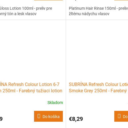
 Gloss Lotion 100ml - preliv pre
Platinum Hair Rinse 150ml - preliv
orný tón a lesk vlasov
žltému nádychu vlasov
NA Refresh Colour Lotion 6-7
SUBRÍNA Refresh Colour Loti
 250ml - Farebný tužiaci lotion
Smoke Grey 250ml - Farebný 
dá
lotion - dymovo šedá
Skladom
Do košíka
Do
9
€8,29