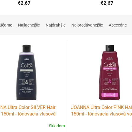
€2,67
€2,67
rúčame
Najlacnejšie
Najdrahšie
Najpredávanejšie
Abecedne
A Ultra Color SILVER Hair
JOANNA Ultra Color PINK Hai
 150ml - tónovacia vlasová
150ml - tónovacia vlasová v
preliv) - strieborná
(preliv) - ružová
Skladom