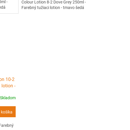
0ml -
Colour Lotion 8-2 Dove Grey 250ml -
šedá
Farebný tužiaci lotion - tmavo šedá
on 10-2
lotion -
Skladom
 košíka
 Farebný