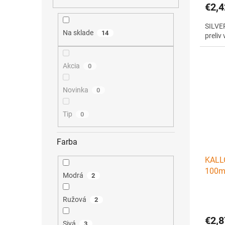
€2,4
SILVER
Na sklade
14
preliv 
Akcia
0
Novinka
0
Tip
0
Farba
KALLO
100ml
Modrá
2
lesk 
Ružová
2
€2,8
Sivá
3