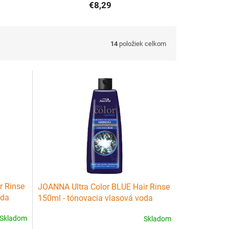
€8,29
14
položiek celkom
r Rinse
JOANNA Ultra Color BLUE Hair Rinse
oda
150ml - tónovacia vlasová voda
(preliv) - modrá
Skladom
Skladom