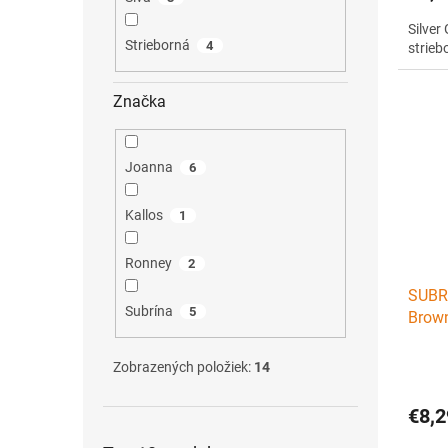
Silver
Strieborná
4
strieb
Značka
Joanna
6
Kallos
1
Ronney
2
SUBRÍ
Subrína
5
Brown
- hne
Zobrazených položiek:
14
€8,2