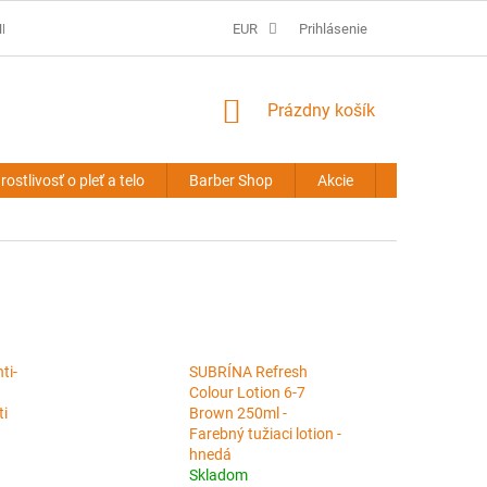
É PODMIENKY
PREDLŽOVANIE VLASOV - OBCHODNÉ PODMIENKY
EUR
Prihlásenie
NÁKUPNÝ
Prázdny košík
KOŠÍK
rostlivosť o pleť a telo
Barber Shop
Akcie
Novinky
ti-
SUBRÍNA Refresh
Colour Lotion 6-7
ti
Brown 250ml -
Farebný tužiaci lotion -
hnedá
Skladom