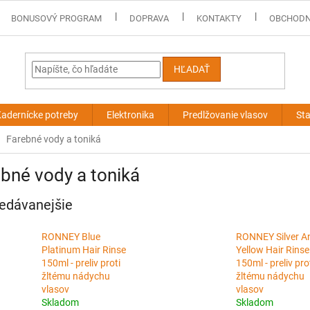
BONUSOVÝ PROGRAM
DOPRAVA
KONTAKTY
OBCHODN
HĽADAŤ
adernícke potreby
Elektronika
Predlžovanie vlasov
Sta
Farebné vody a toniká
bné vody a toniká
edávanejšie
RONNEY Blue
RONNEY Silver An
Platinum Hair Rinse
Yellow Hair Rinse
150ml - preliv proti
150ml - preliv pro
žltému nádychu
žltému nádychu
vlasov
vlasov
Skladom
Skladom