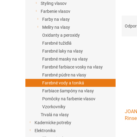
Styling vlasov
Farbenie vlasov
R
Farby na vlasy
a
Odpo
Melíry na vlasy
d
Oxidanty a peroxidy
e
Farebné tužidlá
V
n
ý
Farebné laky na vlasy
i
p
e
Farebné masky na vlasy
i
p
Farebné farbiace vosky na vlasy
s
r
Farebné púdre na vlasy
p
o
Farebné vody a toniká
r
d
Farbiace šampóny na vlasy
o
u
d
k
Pomôcky na farbenie vlasov
u
t
Vzorkovníky
JOANN
k
o
Trvalá na vlasy
Rinse
t
v
Kadernícke potreby
voda (
o
Elektronika
v