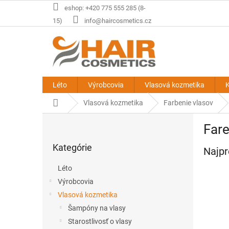
Prejsť
eshop: +420 775 555 285 (8-
na
15)
info@haircosmetics.cz
obsah
Léto
Výrobcovia
Vlasová kozmetika
K
Domov
Vlasová kozmetika
Farbenie vlasov
B
Fare
o
Preskočiť
č
Kategórie
kategórie
Najpr
n
ý
Léto
p
Výrobcovia
a
Vlasová kozmetika
n
e
Šampóny na vlasy
l
Starostlivosť o vlasy