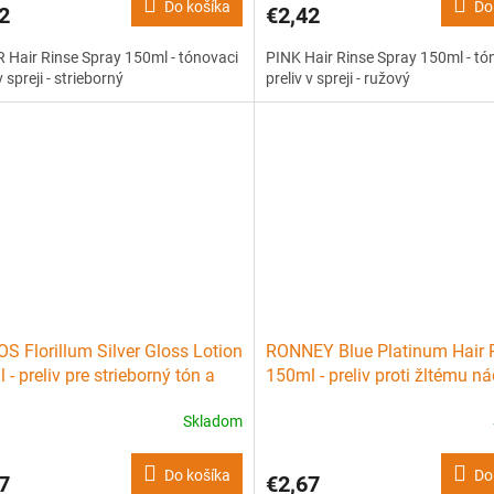
Do košíka
Do
2
€2,42
 Hair Rinse Spray 150ml - tónovaci
PINK Hair Rinse Spray 150ml - tó
v spreji - strieborný
preliv v spreji - ružový
S Florillum Silver Gloss Lotion
RONNEY Blue Platinum Hair 
 - preliv pre strieborný tón a
150ml - preliv proti žltému n
vlasov
vlasov
Skladom
Do košíka
Do
7
€2,67