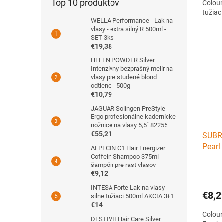
Top 10 produktov
Colour
tužiac
WELLA Performance - Lak na
vlasy - extra silný R 500ml -
SET 3ks
€19,38
HELEN POWDER Silver
Intenzívny bezprašný melír na
vlasy pre studené blond
odtiene - 500g
€10,79
JAGUAR Solingen PreStyle
Ergo profesionálne kadernícke
nožnice na vlasy 5,5´ 82255
€55,21
SUBRÍ
Pearl
ALPECIN C1 Hair Energizer
lotion
Coffein Shampoo 375ml -
šampón pre rast vlasov
€9,12
INTESA Forte Lak na vlasy
€8,2
silne tužiaci 500ml AKCIA 3+1
€14
Colour
DESTIVII Hair Care Silver