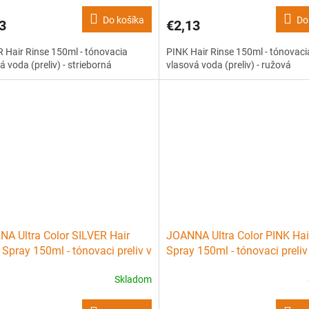
Do košíka
Do
3
€2,13
 Hair Rinse 150ml - tónovacia
PINK Hair Rinse 150ml - tónovaci
á voda (preliv) - strieborná
vlasová voda (preliv) - ružová
A Ultra Color SILVER Hair
JOANNA Ultra Color PINK Hai
 Spray 150ml - tónovaci preliv v
Spray 150ml - tónovaci preliv 
 - strieborný
- ružový
Skladom