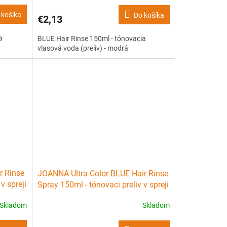
 košíka
Do košíka
€2,13
a
BLUE Hair Rinse 150ml - tónovacia
vlasová voda (preliv) - modrá
r Rinse
JOANNA Ultra Color BLUE Hair Rinse
v spreji
Spray 150ml - tónovaci preliv v spreji
- modrý
Skladom
Skladom