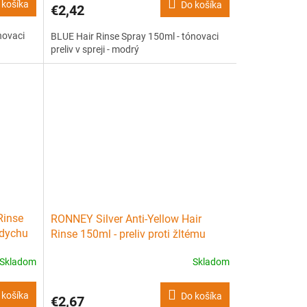
 košíka
Do košíka
€2,42
novaci
BLUE Hair Rinse Spray 150ml - tónovaci
preliv v spreji - modrý
Rinse
RONNEY Silver Anti-Yellow Hair
ádychu
Rinse 150ml - preliv proti žltému
nádychu vlasov
Skladom
Skladom
 košíka
Do košíka
€2,67