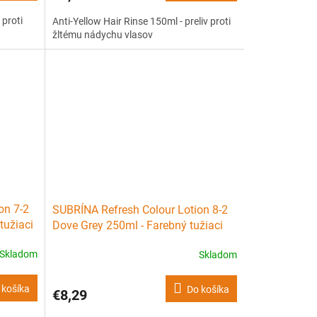
 proti
Anti-Yellow Hair Rinse 150ml - preliv proti
žltému nádychu vlasov
on 7-2
SUBRÍNA Refresh Colour Lotion 8-2
tužiaci
Dove Grey 250ml - Farebný tužiaci
lotion - tmavo šedá
Skladom
Skladom
 košíka
Do košíka
€8,29