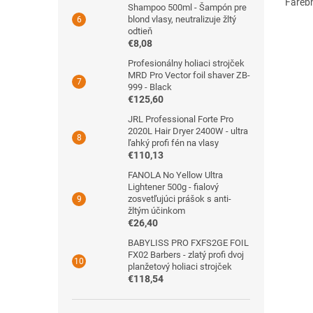
Farebn
Shampoo 500ml - Šampón pre
blond vlasy, neutralizuje žltý
odtieň
€8,08
Profesionálny holiaci strojček
MRD Pro Vector foil shaver ZB-
999 - Black
€125,60
JRL Professional Forte Pro
2020L Hair Dryer 2400W - ultra
ľahký profi fén na vlasy
€110,13
FANOLA No Yellow Ultra
Lightener 500g - fialový
zosvetľujúci prášok s anti-
žltým účinkom
€26,40
BABYLISS PRO FXFS2GE FOIL
FX02 Barbers - zlatý profi dvoj
planžetový holiaci strojček
€118,54