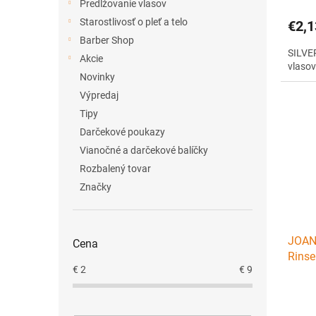
Predlžovanie vlasov
Starostlivosť o pleť a telo
€2,1
Barber Shop
SILVER
Akcie
vlasov
Novinky
Výpredaj
Tipy
Darčekové poukazy
Vianočné a darčekové balíčky
Rozbalený tovar
Značky
JOANN
Cena
Rinse
€
2
€
9
spreji