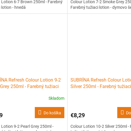
 Lotion 6-7 Brown 250ml - Farebný
Colour Lotion 7-2 Smoke Grey 25
i lotion - hnedá
Farebný tužiaci lotion - dymovo 
NA Refresh Colour Lotion 9-2
SUBRÍNA Refresh Colour Loti
 Grey 250ml - Farebný tužiaci
Silver 250ml - Farebný tužiaci 
 - perlovo sivá
strieborná
Skladom
Do košíka
Do
9
€8,29
 Lotion 9-2 Pearl Grey 250ml -
Colour Lotion 10-2 Silver 250ml -