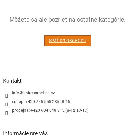
Môžete sa ale pozrieť na ostatné kategórie.
SPÄŤ DO OBCHODU
Z
á
p
ä
Kontakt
t
i
info
@
haircosmetics.cz
e
eshop: +420 775 555 285 (8-15)
prodejna: +420 604 548 315 (8-12 13-17)
Informácie pre vás