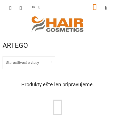
Prejsť
NÁKU
na
EUR
obsah
KOŠÍK
ARTEGO
Starostlivosť o vlasy
Produkty ešte len pripravujeme.