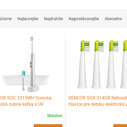
rúčame
Najlacnejšie
Najdrahšie
Najpredávanejšie
Abecedne
OR SOC 3313WH Sonická
SENCOR SOX 014GR Náhrad
rická zubná kefka s UV
hlavice pre detskú elektrickú
izátorom - biely
kefku SOC - zelené 4ks
Skladom