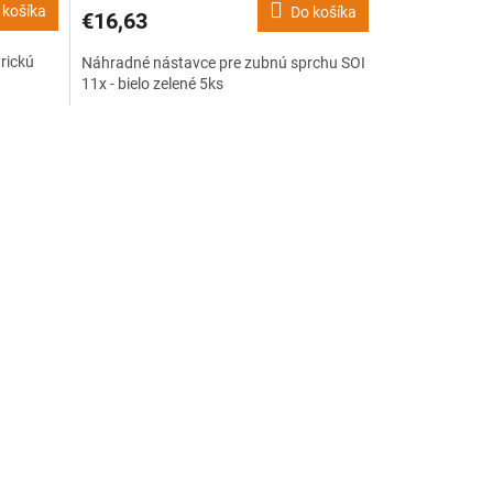
 košíka
Do košíka
€16,63
rickú
Náhradné nástavce pre zubnú sprchu SOI
11x - bielo zelené 5ks