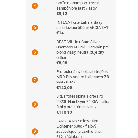
Coffein Shampoo 375ml -
šampón pre rast vlasov
€9,12
INTESA Forte Lak na vlasy
silne tužiaci 500ml AKCIA 3+1
€14
DESTIVII Hair Care Silver
Shampoo 500ml - Šampón pre
blond vlasy, neutralizuje žltý
odtieň
€8,08
Profesionálny holiaci strojček
MRD Pro Vector foil shaver ZB-
999 - Black
€125,60
JRL Professional Forte Pro
2020L Hair Dryer 2400W - ultra
ľahký profi fén na vlasy
€110,13
FANOLA No Yellow Ultra
Lightener 500g - fialový
zosvetľujúci prášok s anti-
žltým účinkom