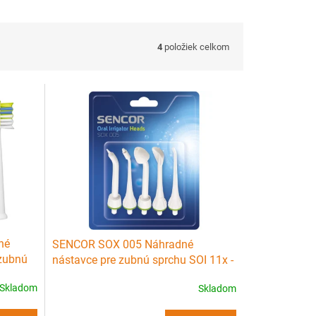
4
položiek celkom
né
SENCOR SOX 005 Náhradné
 zubnú
nástavce pre zubnú sprchu SOI 11x -
bielo zelené 5ks
Skladom
Skladom