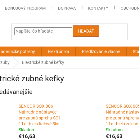
BONUSOVÝ PROGRAM
DOPRAVA
KONTAKTY
OBCHODN
HĽADAŤ
adernícke potreby
Elektronika
Predlžovanie vlasov
Sta
o zuby
Elektrické zubné kefky
trické zubné kefky
edávanejšie
SENCOR SOX 006
SENCOR SOX 00
Náhradné nástavce
Náhradné násta
pre zubnú sprchu SOI
pre zubnú sprchu
11x - bielo fialové 5ks
11x - bielo zelené
Skladom
Skladom
€16,63
€16,63