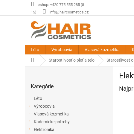
Prejsť
eshop: +420 775 555 285 (8-
na
15)
info@haircosmetics.cz
obsah
Léto
Výrobcovia
Vlasová kozmetika
K
Domov
Starostlivosť o pleť a telo
Starostlivosť 
B
Elek
o
Preskočiť
č
Kategórie
kategórie
Najpr
n
ý
Léto
p
Výrobcovia
a
Vlasová kozmetika
n
e
Kadernícke potreby
l
Elektronika