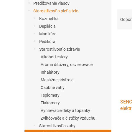
Predlžovanie vlasov
Starostlivosť o pleť a telo
R
a
Kozmetika
Odpo
d
Depilácia
e
Manikúra
V
n
Pedikúra
ý
i
Starostlivosť o zdravie
p
e
i
p
Alkohol testery
s
r
Aróma difúzery, osviežovače
p
o
Inhalátory
r
d
Masážne prístroje
o
u
Osobné váhy
d
k
Teplomery
u
t
SENC
k
o
Tlakomery
elekt
t
v
Vyhrievacie deky a topánky
steril
o
Zvlhčovače a čističky vzduchu
v
Starostlivosť o zuby