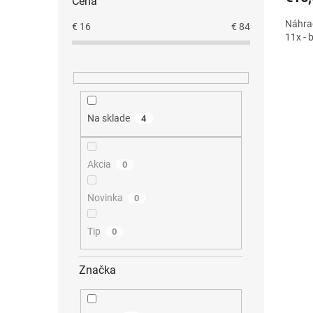
Cena
Náhra
€
16
€
84
11x - b
Na sklade
4
Akcia
0
Novinka
0
Tip
0
Značka