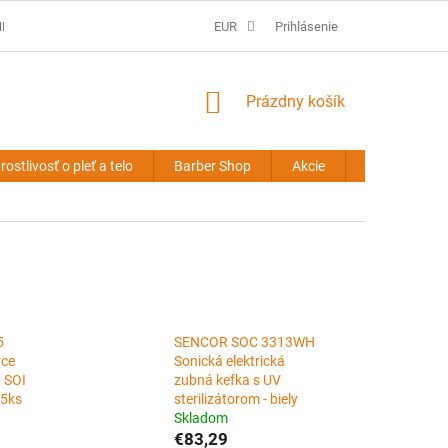
É PODMIENKY
PREDLŽOVANIE VLASOV - OBCHODNÉ PODMIENKY
EUR
Prihlásenie
NÁKUPNÝ
Prázdny košík
KOŠÍK
rostlivosť o pleť a telo
Barber Shop
Akcie
Novinky
5
SENCOR SOC 3313WH
vce
Sonická elektrická
 SOI
zubná kefka s UV
 5ks
sterilizátorom - biely
Skladom
€83,29