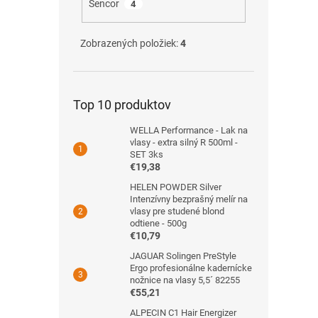
Sencor
4
Zobrazených položiek:
4
Top 10 produktov
WELLA Performance - Lak na
vlasy - extra silný R 500ml -
SET 3ks
€19,38
HELEN POWDER Silver
Intenzívny bezprašný melír na
vlasy pre studené blond
odtiene - 500g
€10,79
JAGUAR Solingen PreStyle
Ergo profesionálne kadernícke
nožnice na vlasy 5,5´ 82255
€55,21
ALPECIN C1 Hair Energizer