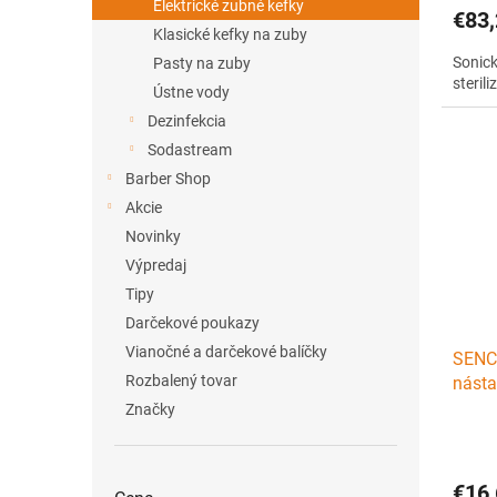
Elektrické zubné kefky
€83,
Klasické kefky na zuby
Sonick
Pasty na zuby
sterili
Ústne vody
Dezinfekcia
Sodastream
Barber Shop
Akcie
Novinky
Výpredaj
Tipy
Darčekové poukazy
Vianočné a darčekové balíčky
SENC
Rozbalený tovar
násta
bielo
Značky
€16,