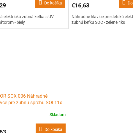
Do košíka
Do
29
€16,63
á elektrická zubná kefka s UV
Náhradné hlavice pre detskú elekt
zátorom - biely
zubnú kefku SOC - zelené 4ks
OR SOX 006 Náhradné
vce pre zubnú sprchu SOI 11x -
 fialové 5ks
Skladom
Do košíka
63