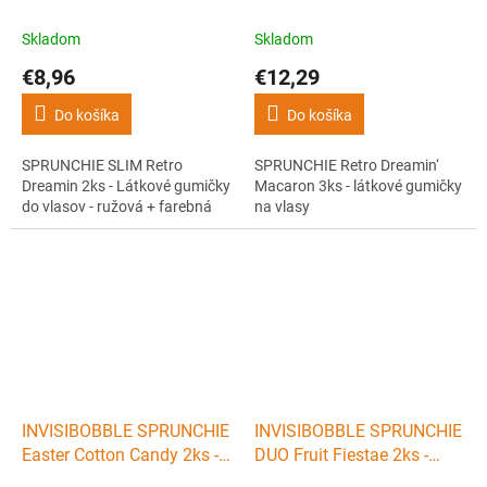
Látkové gumičky do vlasov
3ks - látkové gumičky na
- ružová + farebná
vlasy
Skladom
Skladom
€8,96
€12,29
Do košíka
Do košíka
SPRUNCHIE SLIM Retro
SPRUNCHIE Retro Dreamin‘
Dreamin 2ks - Látkové gumičky
Macaron 3ks - látkové gumičky
do vlasov - ružová + farebná
na vlasy
INVISIBOBBLE SPRUNCHIE
INVISIBOBBLE SPRUNCHIE
Easter Cotton Candy 2ks -
DUO Fruit Fiestae 2ks -
Látkové gumičky do vlasov
Látkové gumičky - ružovo