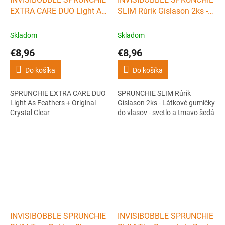
EXTRA CARE DUO Light As
SLIM Rúrik Gíslason 2ks -
Feathers + Original Crystal
Látkové gumičky do vlasov
Clear
- svetlo a tmavo šedá
Skladom
Skladom
€8,96
€8,96
Do košíka
Do košíka
SPRUNCHIE EXTRA CARE DUO
SPRUNCHIE SLIM Rúrik
Light As Feathers + Original
Gíslason 2ks - Látkové gumičky
Crystal Clear
do vlasov - svetlo a tmavo šedá
INVISIBOBBLE SPRUNCHIE
INVISIBOBBLE SPRUNCHIE