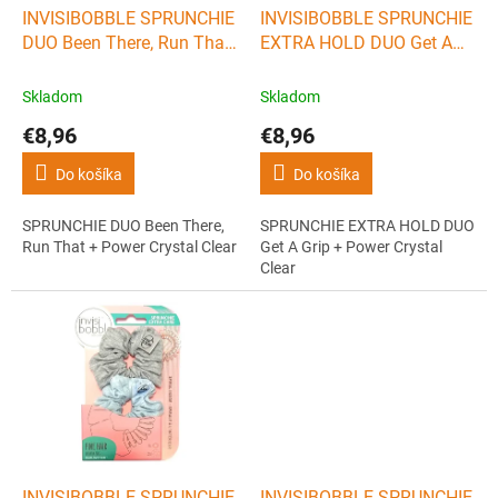
d
INVISIBOBBLE SPRUNCHIE
INVISIBOBBLE SPRUNCHIE
u
DUO Been There, Run That
EXTRA HOLD DUO Get A
k
+ Power Crystal Clear
Grip + Power Crystal Clear
t
Skladom
Skladom
o
€8,96
€8,96
v
Do košíka
Do košíka
SPRUNCHIE DUO Been There,
SPRUNCHIE EXTRA HOLD DUO
Run That + Power Crystal Clear
Get A Grip + Power Crystal
Clear
INVISIBOBBLE SPRUNCHIE
INVISIBOBBLE SPRUNCHIE