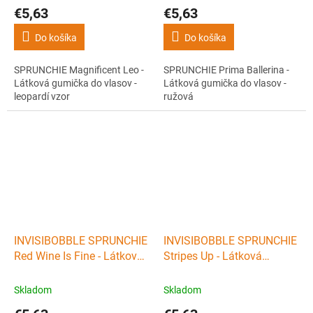
€5,63
€5,63
Do košíka
Do košíka
SPRUNCHIE Magnificent Leo -
SPRUNCHIE Prima Ballerina -
Látková gumička do vlasov -
Látková gumička do vlasov -
leopardí vzor
ružová
INVISIBOBBLE SPRUNCHIE
INVISIBOBBLE SPRUNCHIE
Red Wine Is Fine - Látková
Stripes Up - Látková
gumička do vlasov - vínovo
gumička do vlasov - ružovo
červená
biela
Skladom
Skladom