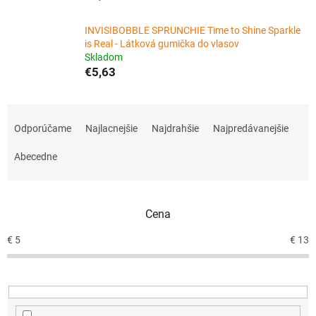
INVISIBOBBLE SPRUNCHIE Time to Shine Sparkle
is Real - Látková gumička do vlasov
Skladom
€5,63
R
a
Odporúčame
Najlacnejšie
Najdrahšie
Najpredávanejšie
d
e
Abecedne
n
i
e
Cena
p
r
€
5
€
13
o
d
u
k
t