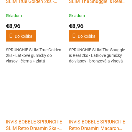
SLIM True Golden 2ks -
SLIM The Snuggle is Real
Látkové gumičky do vlasov
2ks - Látkové gumičky do
- čierna + zlatá
vlasov - bronzová a vínová
Skladom
Skladom
€8,96
€8,96
Do košíka
Do košíka
SPRUNCHIE SLIM True Golden
SPRUNCHIE SLIM The Snuggle
2ks - Látkové gumičky do
is Real 2ks - Látkové gumičky
vlasov - čierna + zlatá
do vlasov - bronzová a vínová
INVISIBOBBLE SPRUNCHIE
INVISIBOBBLE SPRUNCHIE
SLIM Retro Dreamin 2ks -
Retro Dreamin‘ Macaron