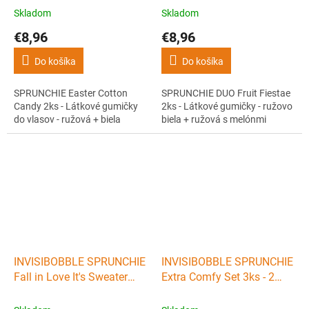
- ružová + biela
biela + ružová s melónmi
Skladom
Skladom
€8,96
€8,96
Do košíka
Do košíka
SPRUNCHIE Easter Cotton
SPRUNCHIE DUO Fruit Fiestae
Candy 2ks - Látkové gumičky
2ks - Látkové gumičky - ružovo
do vlasov - ružová + biela
biela + ružová s melónmi
INVISIBOBBLE SPRUNCHIE
INVISIBOBBLE SPRUNCHIE
Fall in Love It's Sweater
Extra Comfy Set 3ks - 2
Time 2ks - Látkové
látkové gumičky na vlasy +
gumičky - béžová +
maska na oči