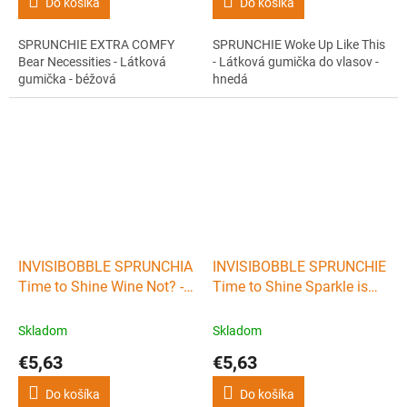
Do košíka
Do košíka
SPRUNCHIE EXTRA COMFY
SPRUNCHIE Woke Up Like This
Bear Necessities - Látková
- Látková gumička do vlasov -
gumička - béžová
hnedá
INVISIBOBBLE SPRUNCHIA
INVISIBOBBLE SPRUNCHIE
Time to Shine Wine Not? -
Time to Shine Sparkle is
Látková gumička do vlasov
Real - Látková gumička do
- vínovo červená
vlasov
Skladom
Skladom
€5,63
€5,63
Do košíka
Do košíka