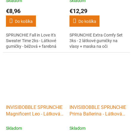
Skladom
Skladom
farebná
€8,96
€12,29
Do košíka
Do košíka
SPRUNCHIE Fall in Love It's
SPRUNCHIE Extra Comfy Set
Sweater Time 2ks - Látkové
3ks - 2 látkové gumičky na
gumičky - béžová + farebná
vlasy + maska na oči
INVISIBOBBLE SPRUNCHIE
INVISIBOBBLE SPRUNCHIE
Magnificent Leo - Látková
Prima Ballerina - Látková
gumička do vlasov -
gumička do vlasov - ružová
leopardí vzor
Skladom
Skladom