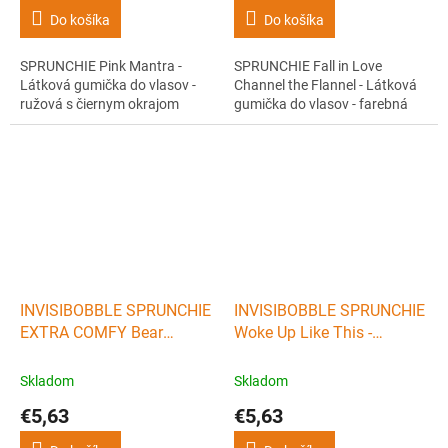
Do košíka
Do košíka
SPRUNCHIE Pink Mantra -
SPRUNCHIE Fall in Love
Látková gumička do vlasov -
Channel the Flannel - Látková
ružová s čiernym okrajom
gumička do vlasov - farebná
INVISIBOBBLE SPRUNCHIE
INVISIBOBBLE SPRUNCHIE
EXTRA COMFY Bear
Woke Up Like This -
Necessities - Látková
Látková gumička do vlasov
gumička - béžová
- hnedá
Skladom
Skladom
€5,63
€5,63