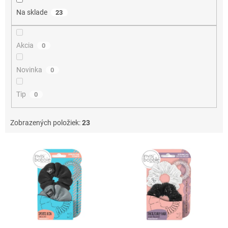
o
Na sklade
23
v
Akcia
0
Novinka
0
Tip
0
Zobrazených položiek:
23
V
ý
p
i
s
p
r
o