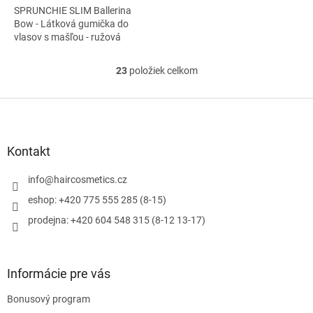
SPRUNCHIE SLIM Ballerina
Bow - Látková gumička do
vlasov s mašľou - ružová
23
položiek celkom
O
v
l
Z
á
á
d
p
a
ä
Kontakt
c
t
i
i
info
@
haircosmetics.cz
e
e
p
eshop: +420 775 555 285 (8-15)
r
prodejna: +420 604 548 315 (8-12 13-17)
v
k
y
v
Informácie pre vás
ý
p
Bonusový program
i