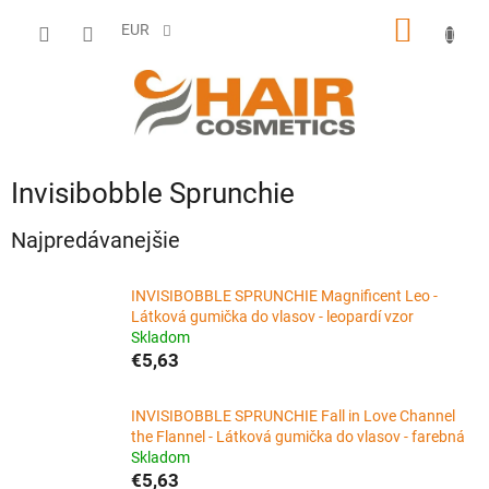
Prejsť
NÁKU
na
EUR
obsah
KOŠÍK
Invisibobble Sprunchie
Najpredávanejšie
INVISIBOBBLE SPRUNCHIE Magnificent Leo -
Látková gumička do vlasov - leopardí vzor
Skladom
€5,63
INVISIBOBBLE SPRUNCHIE Fall in Love Channel
the Flannel - Látková gumička do vlasov - farebná
Skladom
€5,63