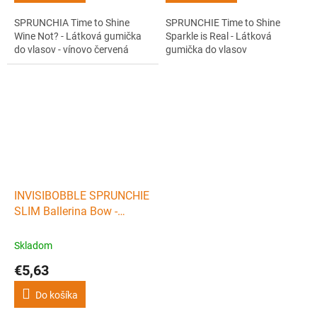
SPRUNCHIA Time to Shine
SPRUNCHIE Time to Shine
Wine Not? - Látková gumička
Sparkle is Real - Látková
do vlasov - vínovo červená
gumička do vlasov
INVISIBOBBLE SPRUNCHIE
SLIM Ballerina Bow -
Látková gumička do vlasov
s mašľou - ružová
Skladom
€5,63
Do košíka