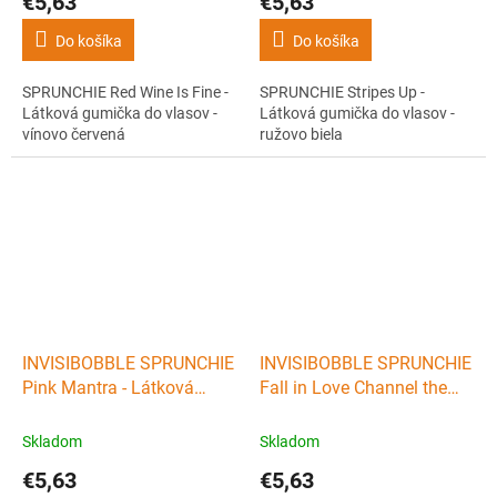
€5,63
€5,63
Do košíka
Do košíka
SPRUNCHIE Red Wine Is Fine -
SPRUNCHIE Stripes Up -
Látková gumička do vlasov -
Látková gumička do vlasov -
vínovo červená
ružovo biela
INVISIBOBBLE SPRUNCHIE
INVISIBOBBLE SPRUNCHIE
Pink Mantra - Látková
Fall in Love Channel the
gumička do vlasov - ružová
Flannel - Látková gumička
s čiernym okrajom
do vlasov - farebná
Skladom
Skladom
€5,63
€5,63