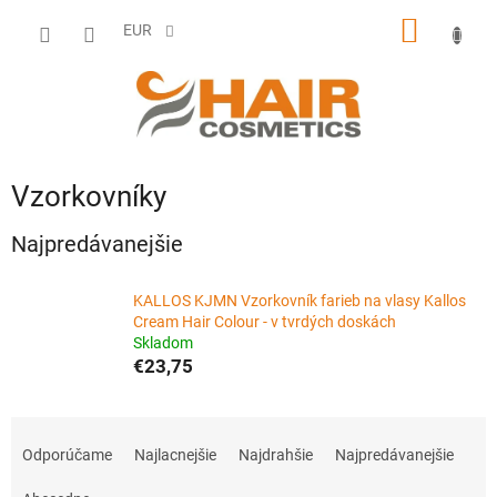
Prejsť
NÁKU
na
EUR
obsah
KOŠÍK
Vzorkovníky
Najpredávanejšie
KALLOS KJMN Vzorkovník farieb na vlasy Kallos
Cream Hair Colour - v tvrdých doskách
Skladom
€23,75
R
a
Odporúčame
Najlacnejšie
Najdrahšie
Najpredávanejšie
d