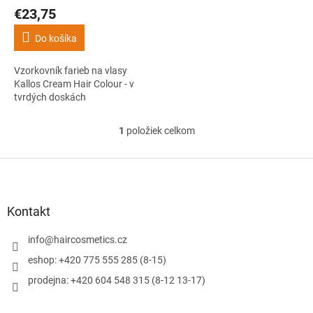
o
€23,75
v
Do košíka
Vzorkovník farieb na vlasy
Kallos Cream Hair Colour - v
tvrdých doskách
1
položiek celkom
O
v
l
Z
á
á
d
p
a
ä
Kontakt
c
t
i
i
info
@
haircosmetics.cz
e
e
p
eshop: +420 775 555 285 (8-15)
r
prodejna: +420 604 548 315 (8-12 13-17)
v
k
y