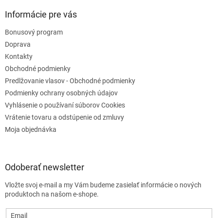
v
Informácie pre vás
ý
p
Bonusový program
i
s
Doprava
u
Kontakty
Obchodné podmienky
Predlžovanie vlasov - Obchodné podmienky
Podmienky ochrany osobných údajov
Vyhlásenie o používaní súborov Cookies
Vrátenie tovaru a odstúpenie od zmluvy
Moja objednávka
Odoberať newsletter
Vložte svoj e-mail a my Vám budeme zasielať informácie o nových
produktoch na našom e-shope.
Email