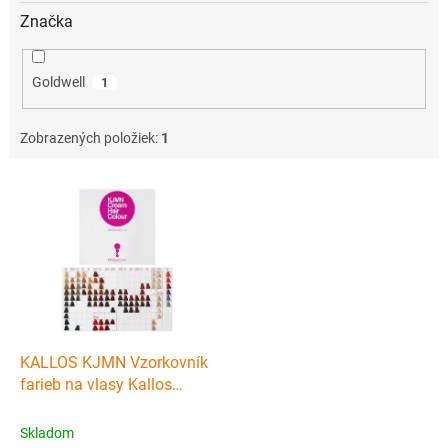
Značka
Goldwell
1
Zobrazených položiek:
1
V
ý
p
i
s
p
r
o
d
KALLOS KJMN Vzorkovník
u
farieb na vlasy Kallos
k
Cream Hair Colour - v
t
tvrdých doskách
Skladom