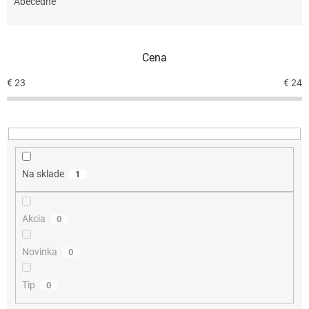
e
Abecedne
n
i
e
Cena
p
r
€
23
€
24
o
d
u
k
t
o
Na sklade
1
v
Akcia
0
Novinka
0
Tip
0