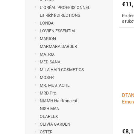
€11,
L´ORÉAL PROFESSIONNEL
La Riché DIRECTIONS
Profes
s ruko
LONDA
LOVIEN ESSENTIAL
MARION
MARMARA BARBER
MATRIX
MEDISANA
MILA HAIR COSMETICS
MOSER
MR. MUSTACHE
MRD Pro
DTAN
NIAMH HairKoncept
Emera
rozče
NISH MAN
OLAPLEX
OLIVIA GARDEN
€8,1
OSTER