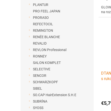
PLANTUR
GLOW 
PRO FEEL JAPAN
na roz
PRORASO
REFECTOCIL
REMINGTON
RENÉE BLANCHE
REVALID
REVLON Professional
RONNEY
SALON KOMPLET
SELECTIVE
DTANG
SENCOR
s ruk
SCHWARZKOPF
ružov
SIBEL
SO.CAP HairExtension S.H.E
SUBRÍNA
€5,7
SYOSS