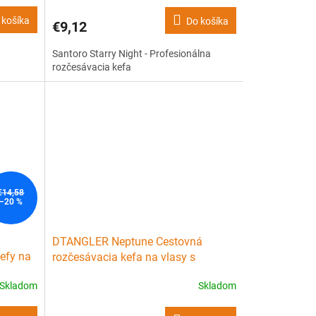
 košíka
Do košíka
€9,12
Santoro Starry Night - Profesionálna
rozčesávacia kefa
€14,58
–20 %
DTANGLER Neptune Cestovná
efy na
rozčesávacia kefa na vlasy s
é 2ks
rukoväťou - tyrkysová
Skladom
Skladom