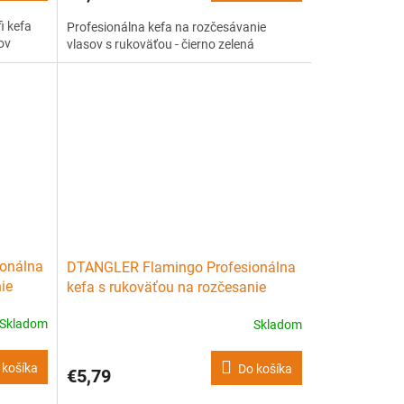
i kefa
Profesionálna kefa na rozčesávanie
ov
vlasov s rukoväťou - čierno zelená
onálna
DTANGLER Flamingo Profesionálna
ie
kefa s rukoväťou na rozčesanie
vlasov - plameniak
Skladom
Skladom
 košíka
Do košíka
€5,79