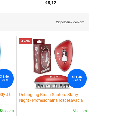
€8,12
22
položiek celkom
Akcia
€11,46
€11,46
–20 %
–20 %
tty as
Detangling Brush Santoro Starry
Night - Profesionálna rozčesávacia
kefa
Skladom
Skladom