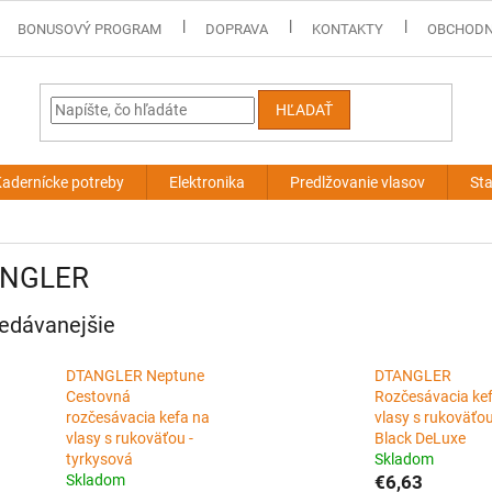
BONUSOVÝ PROGRAM
DOPRAVA
KONTAKTY
OBCHODN
HĽADAŤ
adernícke potreby
Elektronika
Predlžovanie vlasov
Sta
NGLER
edávanejšie
DTANGLER Neptune
DTANGLER
Cestovná
Rozčesávacia ke
rozčesávacia kefa na
vlasy s rukoväťou
vlasy s rukoväťou -
Black DeLuxe
tyrkysová
Skladom
Skladom
€6,63