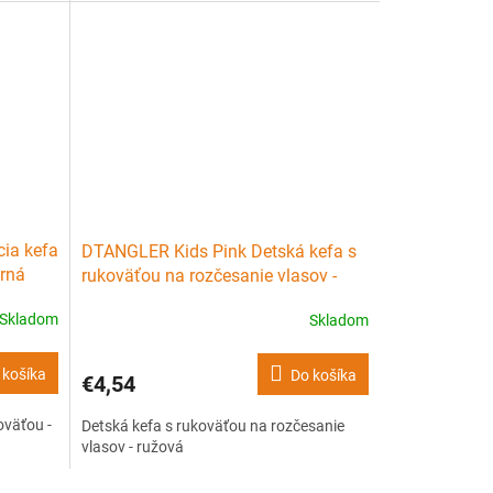
ia kefa
DTANGLER Kids Pink Detská kefa s
orná
rukoväťou na rozčesanie vlasov -
ružová
Skladom
Skladom
 košíka
Do košíka
€4,54
oväťou -
Detská kefa s rukoväťou na rozčesanie
vlasov - ružová