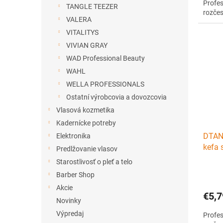
Profes
TANGLE TEEZER
rozčes
VALERA
VITALITYS
VIVIAN GRAY
WAD Professional Beauty
WAHL
WELLA PROFESSIONALS
Ostatní výrobcovia a dovozcovia
Vlasová kozmetika
Kadernícke potreby
DTAN
Elektronika
kefa 
Predlžovanie vlasov
vlaso
Starostlivosť o pleť a telo
Barber Shop
Akcie
€5,7
Novinky
Výpredaj
Profes