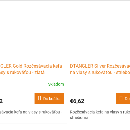
GLER Gold Rozčesávacia kefa
DTANGLER Silver Rozčesávac
asy s rukoväťou - zlatá
na vlasy s rukoväťou - strieb
Skladom
Do košíka
Do
2
€6,62
ávacia kefa na vlasy s rukoväťou -
Rozčesávacia kefa na vlasy s ruk
strieborná