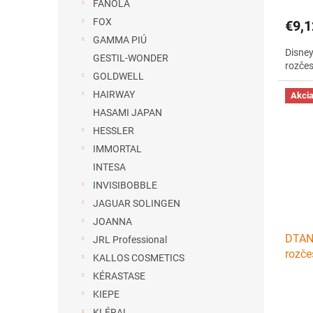
FANOLA
FOX
€9,1
GAMMA PIÚ
Disney
GESTIL-WONDER
rozčes
GOLDWELL
HAIRWAY
Akci
HASAMI JAPAN
HESSLER
IMMORTAL
INTESA
INVISIBOBBLE
JAGUAR SOLINGEN
JOANNA
DTAN
JRL Professional
rozče
KALLOS COSMETICS
rukov
KÉRASTASE
KIEPE
KLÉRAL