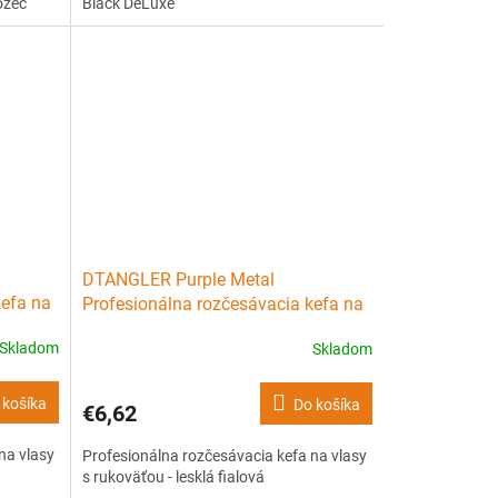
ožec
Black DeLuxe
DTANGLER Purple Metal
kefa na
Profesionálna rozčesávacia kefa na
ová
vlasy s rukoväťou - lesklá fialová
Skladom
Skladom
 košíka
Do košíka
€6,62
na vlasy
Profesionálna rozčesávacia kefa na vlasy
s rukoväťou - lesklá fialová