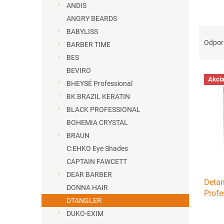
ANDIS
ANGRY BEARDS
R
BABYLISS
a
Odpo
BARBER TIME
d
BES
e
BEVIRO
V
n
Akci
ý
BHEYSÉ Professional
i
p
e
BK BRAZIL KERATIN
i
p
BLACK PROFESSIONAL
s
r
BOHEMIA CRYSTAL
p
o
BRAUN
r
d
C:EHKO Eye Shades
o
u
d
k
CAPTAIN FAWCETT
u
t
DEAR BARBER
Detan
k
o
DONNA HAIR
Profe
t
v
DTANGLER
ružov
o
DUKO-EXIM
v