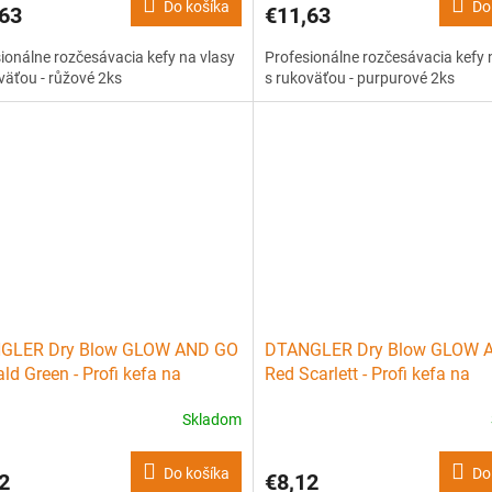
Do košíka
Do
63
€11,63
ionálne rozčesávacia kefy na vlasy
Profesionálne rozčesávacia kefy 
väťou - růžové 2ks
s rukoväťou - purpurové 2ks
GLER Dry Blow GLOW AND GO
DTANGLER Dry Blow GLOW 
ld Green - Profi kefa na
Red Scarlett - Profi kefa na
sávanie a fénovanie vlasov
rozčesávanie a fénovanie vl
Skladom
Do košíka
Do
2
€8,12