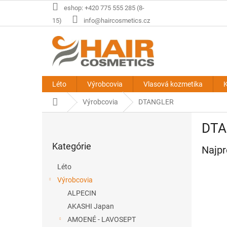
Prejsť
eshop: +420 775 555 285 (8-
na
15)
info@haircosmetics.cz
obsah
Léto
Výrobcovia
Vlasová kozmetika
K
Domov
Výrobcovia
DTANGLER
B
DTA
o
Preskočiť
č
Kategórie
kategórie
Najpr
n
ý
Léto
p
Výrobcovia
a
ALPECIN
n
e
AKASHI Japan
l
AMOENÉ - LAVOSEPT