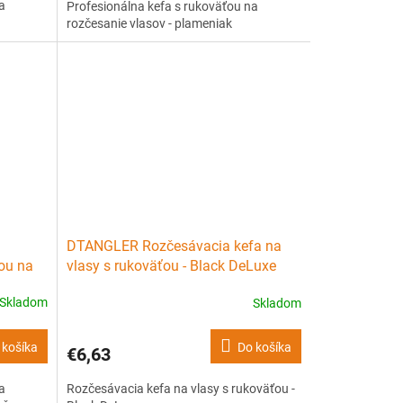
a
Profesionálna kefa s rukoväťou na
rozčesanie vlasov - plameniak
DTANGLER Rozčesávacia kefa na
ťou na
vlasy s rukoväťou - Black DeLuxe
Skladom
Skladom
 košíka
Do košíka
€6,63
a
Rozčesávacia kefa na vlasy s rukoväťou -