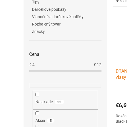
rozčes
Tipy
Darčekové poukazy
Vianočné a darčekové balíčky
Rozbalený tovar
Značky
Cena
€
4
€
12
DTAN
vlasy
Na sklade
22
€6,6
Rozčes
Akcia
5
Black 