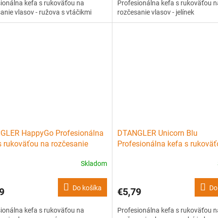
ionálna kefa s rukoväťou na
Profesionálna kefa s rukoväťou n
anie vlasov - ružova s vtáčikmi
rozčesanie vlasov - jelínek
GLER HappyGo Profesionálna
DTANGLER Unicorn Blu
s rukoväťou na rozčesanie
Profesionálna kefa s rukovä
v - vesmír
rozčesanie vlasov - modrý
Skladom
jednorožec
Do košíka
Do
9
€5,79
ionálna kefa s rukoväťou na
Profesionálna kefa s rukoväťou n