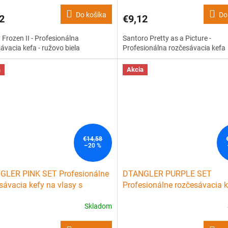
Do košíka
Do
2
€9,12
 Frozen II - Profesionálna
Santoro Pretty as a Picture -
ávacia kefa - ružovo biela
Profesionálna rozčesávacia kefa
a
Akcia
€14,58
–20 %
GLER PINK SET Profesionálne
DTANGLER PURPLE SET
sávacia kefy na vlasy s
Profesionálne rozčesávacia k
äťou - růžové 2ks
vlasy s rukoväťou - purpurov
Skladom