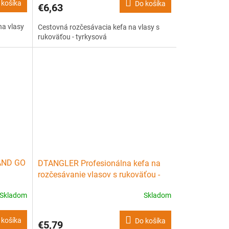
 košíka
Do košíka
€6,63
na vlasy
Cestovná rozčesávacia kefa na vlasy s
rukoväťou - tyrkysová
AND GO
DTANGLER Profesionálna kefa na
rozčesávanie vlasov s rukoväťou -
asov
čierno zelená
Skladom
Skladom
 košíka
Do košíka
€5,79