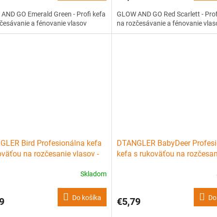
AND GO Emerald Green - Profi kefa
GLOW AND GO Red Scarlett - Prof
česávanie a fénovanie vlasov
na rozčesávanie a fénovanie vlas
LER Bird Profesionálna kefa
DTANGLER BabyDeer Profesi
oväťou na rozčesanie vlasov -
kefa s rukoväťou na rozčesan
a s vtáčikmi
vlasov - jelínek
Skladom
Do košíka
Do
9
€5,79