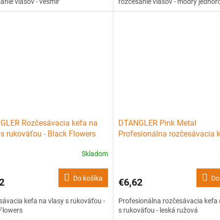
anie vlasov - vesmír
rozčesanie vlasov - modrý jednor
GLER Rozčesávacia kefa na
DTANGLER Pink Metal
 s rukoväťou - Black Flowers
Profesionálna rozčesávacia 
vlasy s rukoväťou - leská ruž
Skladom
Do košíka
Do
2
€6,62
ávacia kefa na vlasy s rukoväťou -
Profesionálna rozčesávacia kefa 
Flowers
s rukoväťou - leská ružová