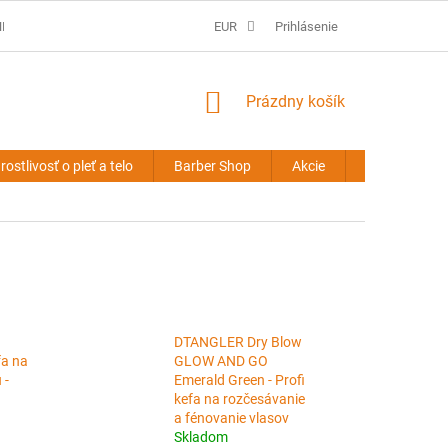
É PODMIENKY
PREDLŽOVANIE VLASOV - OBCHODNÉ PODMIENKY
EUR
Prihlásenie
NÁKUPNÝ
Prázdny košík
KOŠÍK
rostlivosť o pleť a telo
Barber Shop
Akcie
Novinky
DTANGLER Dry Blow
fa na
GLOW AND GO
 -
Emerald Green - Profi
kefa na rozčesávanie
a fénovanie vlasov
Skladom