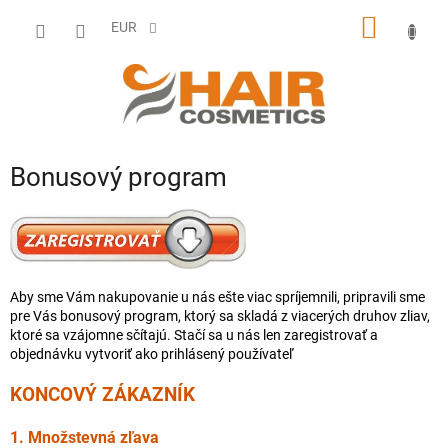
Prejsť
NÁKU
na
EUR
obsah
KOŠÍK
Bonusový program
Aby sme Vám nakupovanie u nás ešte viac spríjemnili, pripravili sme
pre Vás bonusový program, ktorý sa skladá z viacerých druhov zliav,
ktoré sa vzájomne sčítajú. Stačí sa u nás len zaregistrovať a
objednávku vytvoriť ako prihlásený používateľ
KONCOVÝ ZÁKAZNÍK
1. Množstevná zľava