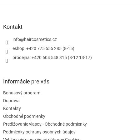
Z
á
p
ä
Kontakt
t
i
info
@
haircosmetics.cz
e
eshop: +420 775 555 285 (8-15)
prodejna: +420 604 548 315 (8-12 13-17)
Informácie pre vás
Bonusový program
Doprava
Kontakty
Obchodné podmienky
Predlžovanie vlasov - Obchodné podmienky
Podmienky ochrany osobných údajov
Vyhlásenie o používaní súborov Cookies