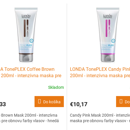
A TonePLEX Coffee Brown
LONDA TonePLEX Candy Pin
200ml - intenzívna maska pre
200ml - intenzívna maska pr
u farby vlasov - hnedá
obnovu farby vlasov - ružová
Skladom
Do košíka
Do
33
€10,17
 Brown Mask 200ml - intenzívna
Candy Pink Mask 200ml - intenzí
pre obnovu farby vlasov - hnedá
maska pre obnovu farby vlasov -