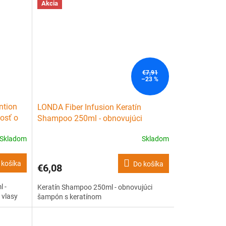
Akcia
€7,91
–23 %
ntion
LONDA Fiber Infusion Keratín
vosť o
Shampoo 250ml - obnovujúci
šampón s keratínom
Skladom
Skladom
 košíka
Do košíka
€6,08
l -
Keratín Shampoo 250ml - obnovujúci
 vlasy
šampón s keratínom