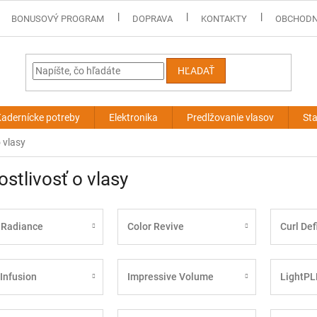
BONUSOVÝ PROGRAM
DOPRAVA
KONTAKTY
OBCHODN
HĽADAŤ
adernícke potreby
Elektronika
Predlžovanie vlasov
Sta
o vlasy
ostlivosť o vlasy
 Radiance
Color Revive
Curl Def
 Infusion
Impressive Volume
LightPL