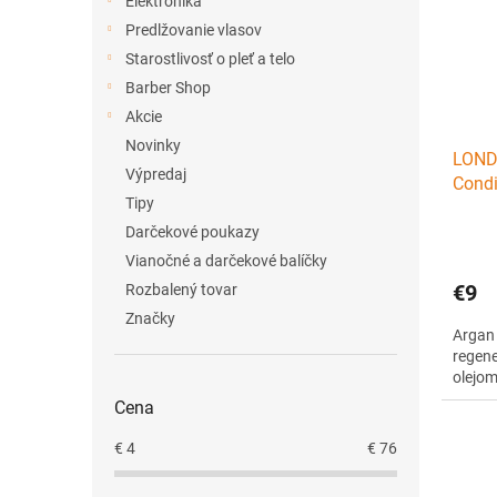
Elektronika
Predlžovanie vlasov
Starostlivosť o pleť a telo
Barber Shop
Akcie
Novinky
LONDA
Výpredaj
Condi
Tipy
kondi
Darčekové poukazy
Vianočné a darčekové balíčky
€9
Rozbalený tovar
Značky
Argan 
regen
olejo
Cena
€
4
€
76