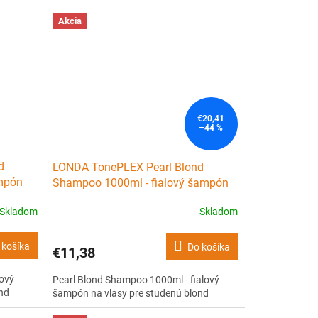
Akcia
€20,41
–44 %
d
LONDA TonePLEX Pearl Blond
ampón
Shampoo 1000ml - fialový šampón
na vlasy pre studenú blond
Skladom
Skladom
 košíka
Do košíka
€11,38
lový
Pearl Blond Shampoo 1000ml - fialový
nd
šampón na vlasy pre studenú blond