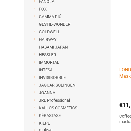
e
FANOLA
V
n
FOX
ý
i
GAMMA PIÚ
p
e
GESTIL-WONDER
i
p
s
r
GOLDWELL
p
o
HAIRWAY
r
d
HASAMI JAPAN
o
u
HESSLER
d
k
IMMORTAL
u
t
LOND
k
INTESA
o
Mask 
t
v
INVISIBOBBLE
obnov
o
JAGUAR SOLINGEN
v
JOANNA
JRL Professional
€11,
KALLOS COSMETICS
KÉRASTASE
Coffee
maska 
KIEPE
KLÉRAL