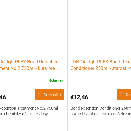
A LightPLEX Bond Retention
LONDA LightPLEX Bond Rete
ment No.2 750ml - kúra pre
Conditioner 250ml - starostli
cky ošetrené vlasy
chemicky ošetrené vlasy
Skladom
Do košíka
Do
46
€12,46
etention Treatment No.2 750ml -
Bond Retention Conditioner 250m
re chemicky ošetrené vlasy
starostlivosť o chemicky ošetrené