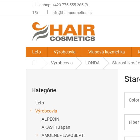
Prejsť
eshop: +420 775 555 285 (8-
na
15)
info@haircosmetics.cz
obsah
Léto
Výrobcovia
Vlasová kozmetika
K
Domov
Výrobcovia
LONDA
Starostlivosť 
B
Star
o
Preskočiť
č
Kategórie
kategórie
n
ý
Color
Léto
p
Výrobcovia
a
ALPECIN
n
Fiber
e
AKASHI Japan
l
AMOENÉ - LAVOSEPT