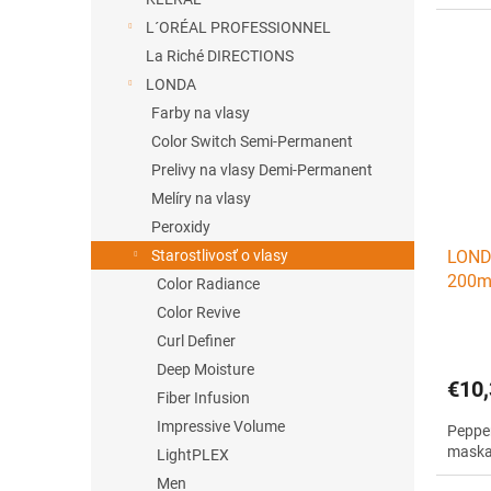
L´ORÉAL PROFESSIONNEL
La Riché DIRECTIONS
LONDA
Farby na vlasy
Color Switch Semi-Permanent
Prelivy na vlasy Demi-Permanent
Melíry na vlasy
Peroxidy
Starostlivosť o vlasy
LOND
200ml
Color Radiance
obnov
Color Revive
Curl Definer
Deep Moisture
€10,
Fiber Infusion
Impressive Volume
Pepper
maska 
LightPLEX
Men