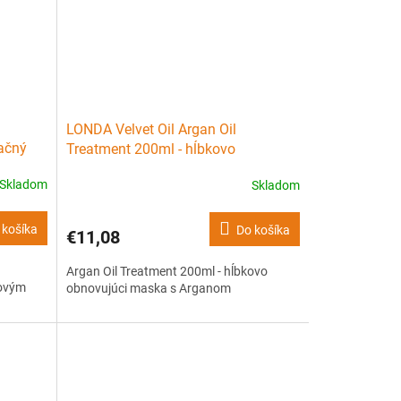
LONDA Velvet Oil Argan Oil
račný
Treatment 200ml - hĺbkovo
jom
obnovujúci maska s Arganom
Skladom
Skladom
 košíka
Do košíka
€11,08
Argan Oil Treatment 200ml - hĺbkovo
novým
obnovujúci maska s Arganom