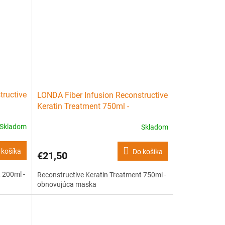
tructive
LONDA Fiber Infusion Reconstructive
Keratin Treatment 750ml -
obnovujúca maska
Skladom
Skladom
 košíka
Do košíka
€21,50
 200ml -
Reconstructive Keratin Treatment 750ml -
obnovujúca maska