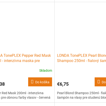
A TonePLEX Pepper Red Mask
LONDA TonePLEX Pearl Blon
 - intenzívna maska pre
Shampoo 250ml - fialový š
u farby vlasov - červená
na vlasy pre studenú blond
Skladom
Do košíka
Do
38
€6,75
 Red Mask 200ml - intenzívna
Pearl Blond Shampoo 250ml - fia
pre obnovu farby vlasov - červená
šampón na vlasy pre studenú blo