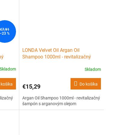
€7,91
–23 %
LONDA Velvet Oil Argan Oil
ný
Shampoo 1000ml - revitalizačný
šampón s arganovým olejom
Skladom
Skladom
 košíka
Do košíka
€15,29
lizačný
Argan Oil Shampoo 1000ml - revitalizačný
šampón s arganovým olejom