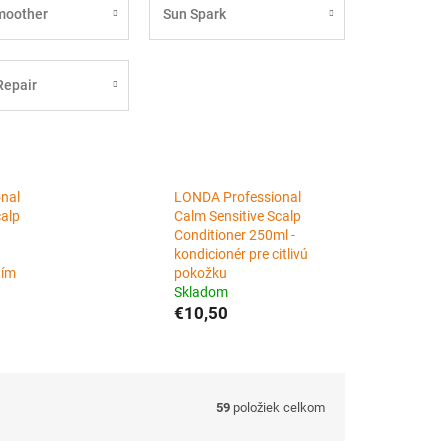
moother
Sun Spark
Repair
nal
LONDA Professional
calp
Calm Sensitive Scalp
Conditioner 250ml -
kondicionér pre citlivú
ním
pokožku
Skladom
€10,50
59
položiek celkom