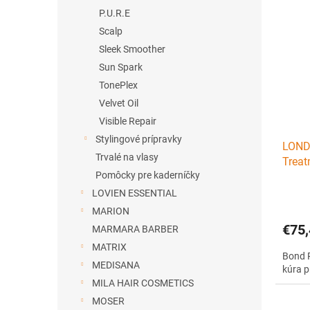
P.U.R.E
Scalp
Sleek Smoother
Sun Spark
TonePlex
Velvet Oil
Visible Repair
Stylingové prípravky
LOND
Trvalé na vlasy
Treat
Pomôcky pre kaderníčky
chemi
LOVIEN ESSENTIAL
MARION
€75,
MARMARA BARBER
MATRIX
Bond R
MEDISANA
kúra p
MILA HAIR COSMETICS
MOSER