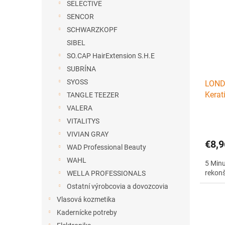
SELECTIVE
SENCOR
SCHWARZKOPF
SIBEL
SO.CAP HairExtension S.H.E
SUBRÍNA
SYOSS
LONDA
Kerat
TANGLE TEEZER
rekon
VALERA
VITALITYS
VIVIAN GRAY
€8,9
WAD Professional Beauty
WAHL
5 Minu
rekonš
WELLA PROFESSIONALS
Ostatní výrobcovia a dovozcovia
Vlasová kozmetika
Kadernícke potreby