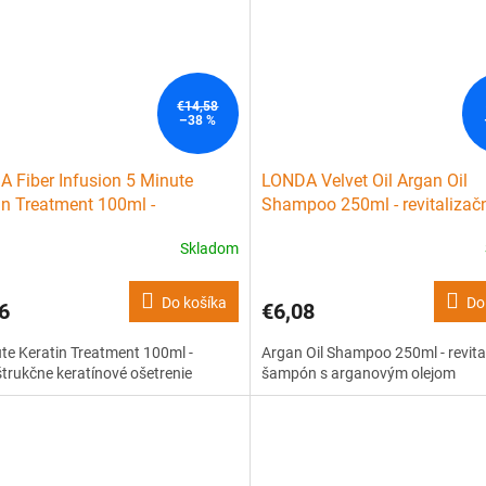
€14,58
–38 %
 Fiber Infusion 5 Minute
LONDA Velvet Oil Argan Oil
in Treatment 100ml -
Shampoo 250ml - revitalizač
štrukčne keratínové ošetrenie
šampón s arganovým olejom
Skladom
Do košíka
Do
6
€6,08
te Keratin Treatment 100ml -
Argan Oil Shampoo 250ml - revita
trukčne keratínové ošetrenie
šampón s arganovým olejom