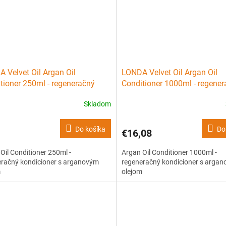
 Velvet Oil Argan Oil
LONDA Velvet Oil Argan Oil
tioner 250ml - regeneračný
Conditioner 1000ml - regene
cioner s arganovým olejom
kondicioner s arganovým ole
Skladom
Do košíka
Do
€16,08
Oil Conditioner 250ml -
Argan Oil Conditioner 1000ml -
eračný kondicioner s arganovým
regeneračný kondicioner s arga
m
olejom