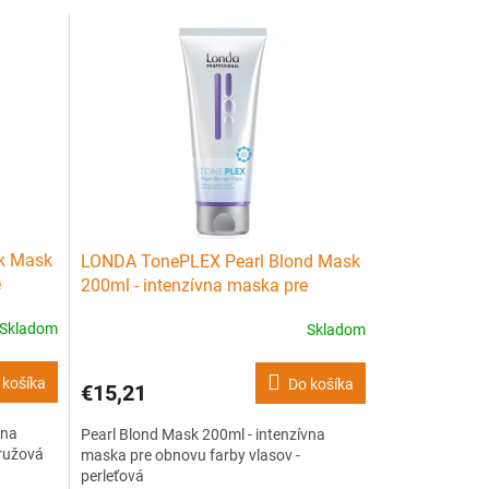
k Mask
LONDA TonePLEX Pearl Blond Mask
e
200ml - intenzívna maska pre
obnovu farby vlasov - perleťová
Skladom
Skladom
 košíka
Do košíka
€15,21
vna
Pearl Blond Mask 200ml - intenzívna
 ružová
maska pre obnovu farby vlasov -
perleťová