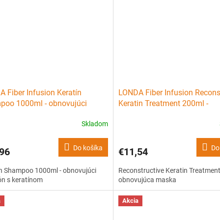
 Fiber Infusion Keratín
LONDA Fiber Infusion Recons
poo 1000ml - obnovujúci
Keratin Treatment 200ml -
ón s keratínom
obnovujúca maska
Skladom
Do košíka
Do
96
€11,54
ín Shampoo 1000ml - obnovujúci
Reconstructive Keratin Treatment
n s keratínom
obnovujúca maska
a
Akcia