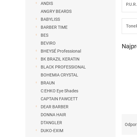
ANDIS
P.U.R
ANGRY BEARDS
BABYLISS
Tone
BARBER TIME
BES
BEVIRO
Najpr
BHEYSÉ Professional
BK BRAZIL KERATIN
BLACK PROFESSIONAL
BOHEMIA CRYSTAL
BRAUN
C:EHKO Eye Shades
CAPTAIN FAWCETT
DEAR BARBER
DONNA HAIR
R
DTANGLER
a
Odpo
d
DUKO-EXIM