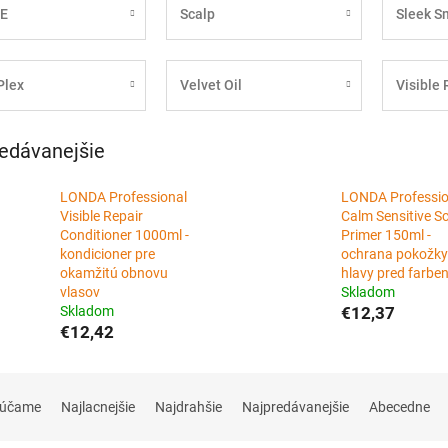
.E
Scalp
Sleek S
Plex
Velvet Oil
Visible 
edávanejšie
LONDA Professional
LONDA Professio
Visible Repair
Calm Sensitive S
Conditioner 1000ml -
Primer 150ml -
kondicioner pre
ochrana pokožky
okamžitú obnovu
hlavy pred farbe
vlasov
Skladom
Skladom
€12,37
€12,42
rúčame
Najlacnejšie
Najdrahšie
Najpredávanejšie
Abecedne