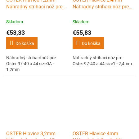
Náhradný strihací nôž pre
Náhradný strihací nôž pre
Oster 97-40 a 44 size0A -
Oster 97-40 a 44 size1 -
1,2mm
2,4mm
Skladom
Skladom
€53,33
€55,83
Do košíka
Do košíka
Náhradný strihací nôž pre
Náhradný strihací nôž pre
Oster 97-40 a 44 size0A -
Oster 97-40 a 44 size1 - 2,4mm
1,2mm
OSTER Hlavice 3,2mm
OSTER Hlavice 4mm