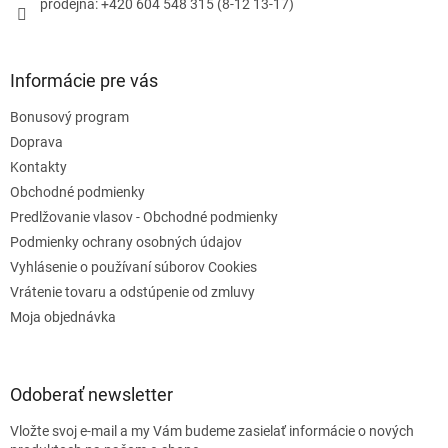
prodejna: +420 604 548 315 (8-12 13-17)
v
k
y
v
Informácie pre vás
ý
p
Bonusový program
i
s
Doprava
u
Kontakty
Obchodné podmienky
Predlžovanie vlasov - Obchodné podmienky
Podmienky ochrany osobných údajov
Vyhlásenie o používaní súborov Cookies
Vrátenie tovaru a odstúpenie od zmluvy
Moja objednávka
Odoberať newsletter
Vložte svoj e-mail a my Vám budeme zasielať informácie o nových