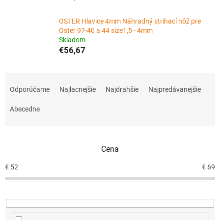
OSTER Hlavice 4mm Náhradný strihací nôž pre
Oster 97-40 a 44 size1,5 - 4mm
Skladom
€56,67
R
a
Odporúčame
Najlacnejšie
Najdrahšie
Najpredávanejšie
d
e
Abecedne
n
i
e
Cena
p
r
€
52
€
69
o
d
u
k
t