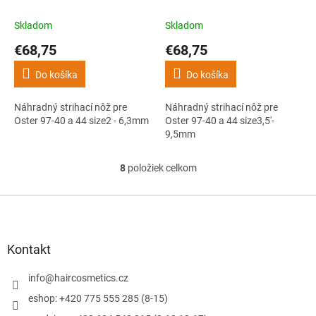
Oster 97-40 a 44 size2 -
Oster 97-40 a 44 size3,5'-
6,3mm
9,5mm
Skladom
Skladom
€68,75
€68,75
Do košíka
Do košíka
Náhradný strihací nôž pre
Náhradný strihací nôž pre
Oster 97-40 a 44 size2 - 6,3mm
Oster 97-40 a 44 size3,5'-
9,5mm
8
položiek celkom
O
v
l
Z
á
á
d
p
a
ä
Kontakt
c
t
i
i
info
@
haircosmetics.cz
e
e
p
eshop: +420 775 555 285 (8-15)
r