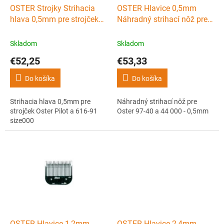
d
OSTER Strojky Strihacia
OSTER Hlavice 0,5mm
u
hlava 0,5mm pre strojček
Náhradný strihací nôž pre
k
Oster Pilot a 616-91
Oster 97-40 a 44 000 -
t
size000
0,5mm
Skladom
Skladom
o
€52,25
€53,33
v
Do košíka
Do košíka
Strihacia hlava 0,5mm pre
Náhradný strihací nôž pre
strojček Oster Pilot a 616-91
Oster 97-40 a 44 000 - 0,5mm
size000
OSTER Hlavice 1,2mm
OSTER Hlavice 2,4mm