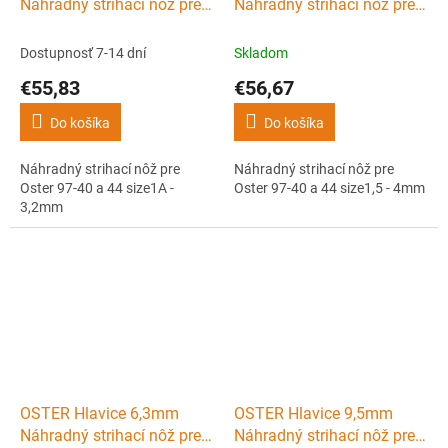
Náhradný strihací nôž pre
Náhradný strihací nôž pre
Oster 97-40 a 44 size1A -
Oster 97-40 a 44 size1,5 -
3,2mm
4mm
Dostupnosť 7-14 dní
Skladom
€55,83
€56,67
Do košíka
Do košíka
Náhradný strihací nôž pre
Náhradný strihací nôž pre
Oster 97-40 a 44 size1A -
Oster 97-40 a 44 size1,5 - 4mm
3,2mm
OSTER Hlavice 6,3mm
OSTER Hlavice 9,5mm
Náhradný strihací nôž pre
Náhradný strihací nôž pre