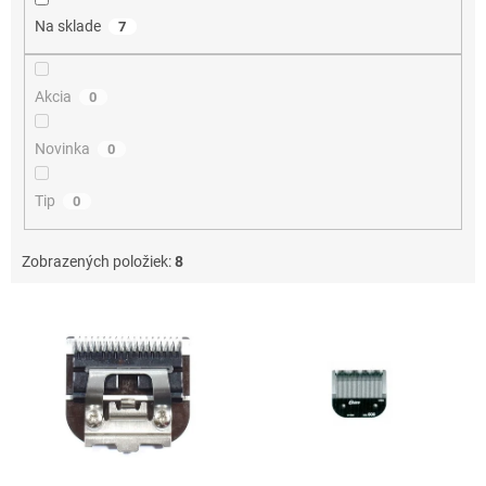
o
Na sklade
7
v
Akcia
0
Novinka
0
Tip
0
Zobrazených položiek:
8
V
ý
p
i
s
p
r
o