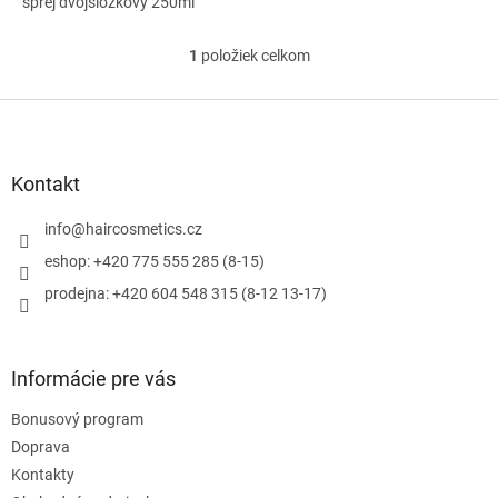
sprej dvojsložkový 250ml
1
položiek celkom
O
v
l
Z
á
á
d
p
a
ä
Kontakt
c
t
i
i
info
@
haircosmetics.cz
e
e
p
eshop: +420 775 555 285 (8-15)
r
prodejna: +420 604 548 315 (8-12 13-17)
v
k
y
v
Informácie pre vás
ý
p
Bonusový program
i
s
Doprava
u
Kontakty