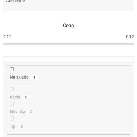
e
Abecedne
n
i
e
Cena
p
r
€
11
€
12
o
d
u
k
t
o
Na sklade
1
v
Akcia
0
Novinka
0
Tip
0