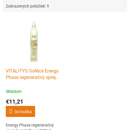
Zobrazených položiek:
1
V
ý
p
i
s
p
r
o
d
VITALITYS SoNice Energy
u
Phase regeneračný sprej
k
dvojsložkový 250ml
t
Skladom
o
€11,21
v
Do košíka
Energy Phase regeneračný