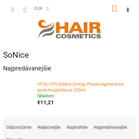
Prejsť
NÁKU
na
EUR
obsah
KOŠÍK
SoNice
Najpredávanejšie
VITALITYS SoNice Energy Phase regeneračný
sprej dvojsložkový 250ml
Skladom
€11,21
R
a
Odporúčame
Najlacnejšie
Najdrahšie
Najpredávanejšie
d