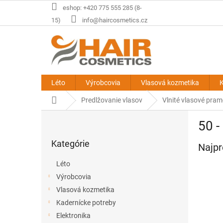
Prejsť
eshop: +420 775 555 285 (8-
na
15)
info@haircosmetics.cz
obsah
Léto
Výrobcovia
Vlasová kozmetika
K
Domov
Predlžovanie vlasov
Vlnité vlasové pra
B
50 
o
Preskočiť
č
Kategórie
kategórie
Najpr
n
ý
Léto
p
Výrobcovia
a
Vlasová kozmetika
n
e
Kadernícke potreby
l
Elektronika