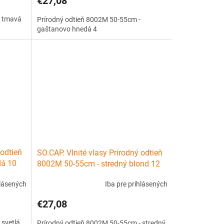
€27,08
- tmavá
Prírodný odtieň 8002M 50-55cm -
gaštanovo hnedá 4
 odtieň
SO.CAP. Vlnité vlasy Prírodný odtieň
dá 10
8002M 50-55cm - stredný blond 12
hlásených
Iba pre prihlásených
€27,08
 svetlá
Prírodný odtieň 8002M 50-55cm - stredný