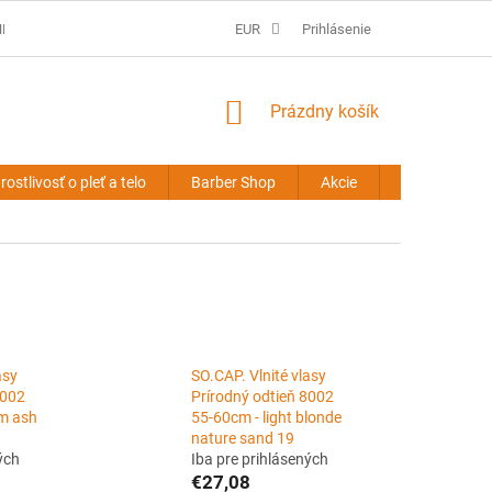
É PODMIENKY
PREDLŽOVANIE VLASOV - OBCHODNÉ PODMIENKY
EUR
Prihlásenie
NÁKUPNÝ
Prázdny košík
KOŠÍK
rostlivosť o pleť a telo
Barber Shop
Akcie
Novinky
asy
SO.CAP. Vlnité vlasy
8002
Prírodný odtieň 8002
m ash
55-60cm - light blonde
nature sand 19
ých
Iba pre prihlásených
€27,08