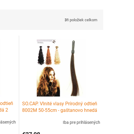
31
položiek celkom
 odtieň
SO.CAP. Vlnité vlasy Prírodný odtieň
dá 2
8002M 50-55cm - gaštanovo hnedá
4
hlásených
Iba pre prihlásených