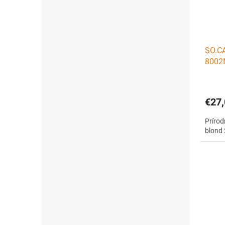
SO.CA
8002M
€27,
Prírod
blond