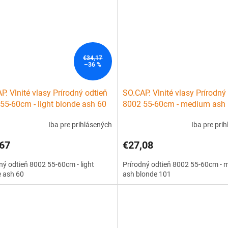
€34,17
–36 %
P. Vlnité vlasy Prírodný odtieň
SO.CAP. Vlnité vlasy Prírodný
55-60cm - light blonde ash 60
8002 55-60cm - medium ash 
101
Iba pre prihlásených
Iba pre pri
67
€27,08
ný odtieň 8002 55-60cm - light
Prírodný odtieň 8002 55-60cm -
e ash 60
ash blonde 101