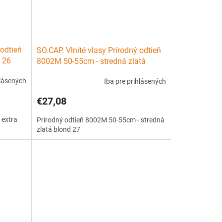
 odtieň
SO.CAP. Vlnité vlasy Prírodný odtieň
 26
8002M 50-55cm - stredná zlatá
blond 27
hlásených
Iba pre prihlásených
€27,08
 extra
Prírodný odtieň 8002M 50-55cm - stredná
zlatá blond 27