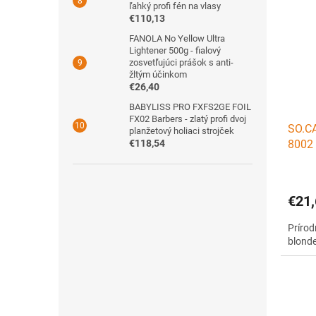
ľahký profi fén na vlasy
€110,13
FANOLA No Yellow Ultra
Lightener 500g - fialový
zosvetľujúci prášok s anti-
žltým účinkom
€26,40
BABYLISS PRO FXFS2GE FOIL
FX02 Barbers - zlatý profi dvoj
SO.CA
planžetový holiaci strojček
€118,54
8002 
€21,
Prírod
blond