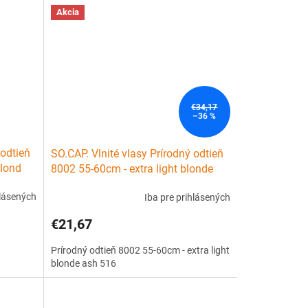
Akcia
€34,17
–36 %
 odtieň
SO.CAP. Vlnité vlasy Prírodný odtieň
blond
8002 55-60cm - extra light blonde
ash 516
hlásených
Iba pre prihlásených
€21,67
Prírodný odtieň 8002 55-60cm - extra light
blonde ash 516