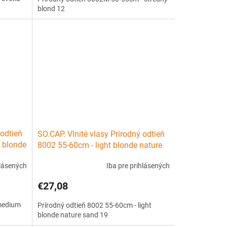
blond 12
 odtieň
SO.CAP. Vlnité vlasy Prírodný odtieň
 blonde
8002 55-60cm - light blonde nature
sand 19
hlásených
Iba pre prihlásených
€27,08
 medium
Prírodný odtieň 8002 55-60cm - light
blonde nature sand 19