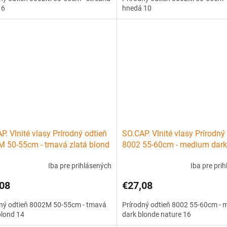
 6
hnedá 10
P. Vlnité vlasy Prírodný odtieň
SO.CAP. Vlnité vlasy Prírodný
 50-55cm - tmavá zlatá blond
8002 55-60cm - medium dark
nature 16
Iba pre prihlásených
Iba pre pri
08
€27,08
dný odtieň 8002M 50-55cm - tmavá
Prírodný odtieň 8002 55-60cm -
blond 14
dark blonde nature 16