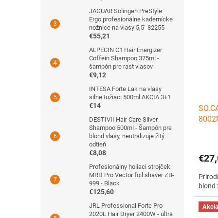
JAGUAR Solingen PreStyle
Ergo profesionálne kadernícke
nožnice na vlasy 5,5´ 82255
€55,21
ALPECIN C1 Hair Energizer
Coffein Shampoo 375ml -
šampón pre rast vlasov
€9,12
INTESA Forte Lak na vlasy
silne tužiaci 500ml AKCIA 3+1
€14
SO.CA
8002M
DESTIVII Hair Care Silver
Shampoo 500ml - Šampón pre
blond vlasy, neutralizuje žltý
odtieň
€8,08
€27,
Profesionálny holiaci strojček
MRD Pro Vector foil shaver ZB-
Prírod
999 - Black
blond
€125,60
JRL Professional Forte Pro
Akci
2020L Hair Dryer 2400W - ultra