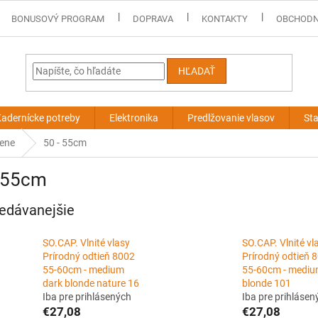
BONUSOVÝ PROGRAM
DOPRAVA
KONTAKTY
OBCHODN
HĽADAŤ
adernícke potreby
Elektronika
Predlžovanie vlasov
Sta
mene
50 - 55cm
- 55cm
edávanejšie
SO.CAP. Vlnité vlasy
SO.CAP. Vlnité vl
Prírodný odtieň 8002
Prírodný odtieň 
55-60cm - medium
55-60cm - mediu
dark blonde nature 16
blonde 101
Iba pre prihlásených
Iba pre prihlásen
€27,08
€27,08