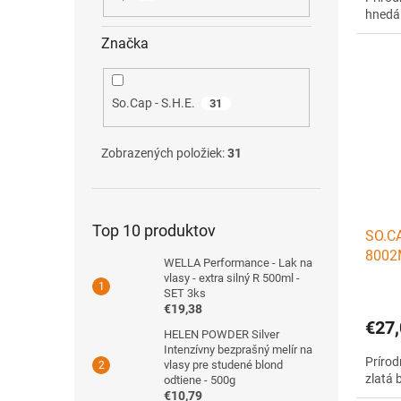
hnedá
Značka
So.Cap - S.H.E.
31
Zobrazených položiek:
31
Top 10 produktov
SO.CA
8002M
WELLA Performance - Lak na
14
vlasy - extra silný R 500ml -
SET 3ks
€19,38
€27,
HELEN POWDER Silver
Intenzívny bezprašný melír na
Príro
vlasy pre studené blond
zlatá 
odtiene - 500g
€10,79