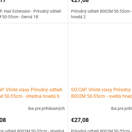
. Hair Extension - Prírodný odtieň
Prírodný odtieň 8002M 50-55cm 
 50-55cm - čierná 1B
hnedá 2
P. Vlnité vlasy Prírodný odtieň
SO.CAP. Vlnité vlasy Prírodný
 50-55cm - stredná hnedá 6
8002M 50-55cm - svetlá hne
Iba pre prihlásených
Iba pre pri
08
€27,08
ný odtieň 8002M 50-55cm - stredná
Prírodný odtieň 8002M 50-55cm -