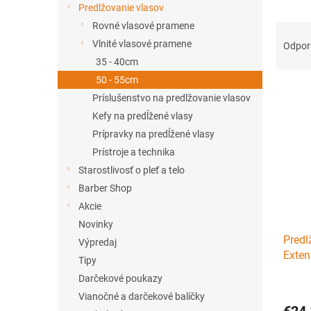
Predlžovanie vlasov
Rovné vlasové pramene
R
a
Vlnité vlasové pramene
Odpo
d
35 - 40cm
e
50 - 55cm
V
n
Príslušenstvo na predlžovanie vlasov
ý
i
Kefy na predĺžené vlasy
p
e
i
p
Prípravky na predĺžené vlasy
s
r
Prístroje a technika
p
o
Starostlivosť o pleť a telo
r
d
Barber Shop
o
u
Akcie
d
k
Novinky
u
t
Predl
k
o
Výpredaj
Exten
t
v
Tipy
50-55
o
Darčekové poukazy
v
Vianočné a darčekové balíčky
€24,