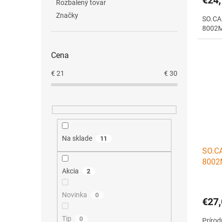
Rozbalený tovar
Značky
SO.CAP
8002M
Cena
€
21
€
30
Na sklade
11
SO.CA
8002M
Akcia
2
Novinka
0
€27,
Tip
0
Prírod