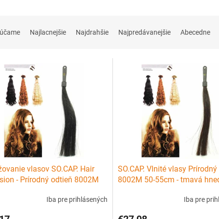
rúčame
Najlacnejšie
Najdrahšie
Najpredávanejšie
Abecedne
žovanie vlasov SO.CAP. Hair
SO.CAP. Vlnité vlasy Prírodný
sion - Prírodný odtieň 8002M
8002M 50-55cm - tmavá hne
cm - čierná 1B
Iba pre prihlásených
Iba pre pri
17
€27,08