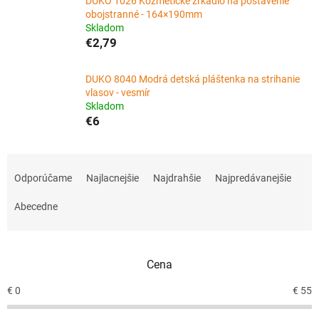
DUKO 1026 Kozmetické zrkadlo na postavenie
obojstranné - 164×190mm
Skladom
€2,79
DUKO 8040 Modrá detská pláštenka na strihanie
vlasov - vesmír
Skladom
€6
R
a
Odporúčame
Najlacnejšie
Najdrahšie
Najpredávanejšie
d
e
Abecedne
n
i
e
Cena
p
r
€
0
€
55
o
d