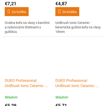
€7,21
€4,87
Do košíka
Do košíka
Oválna kefa na vlasy s kančími
UniBrush Ionic Ceramic -
a nylonovými štetinami s
keramická guľatá kefa na vlasy
guličkou
18mm
DUKO Professional
DUKO Professional
UniBrush Ionic Ceramic -
UniBrush Ionic Ceramic -
keramická okrúhla kefa na
keramická okrúhla kefa na
vlasy 25mm
vlasy 36mm
Skladom
Skladom
€5,29
€5,71