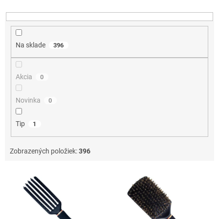
u
k
t
o
Na sklade
396
v
Akcia
0
Novinka
0
Tip
1
Zobrazených položiek:
396
V
ý
p
i
s