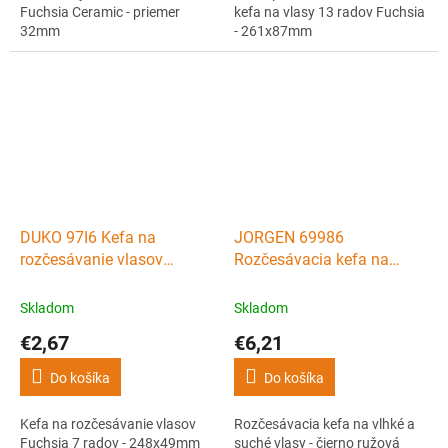
Fuchsia Ceramic - priemer
kefa na vlasy 13 radov Fuchsia
32mm
- 261x87mm
DUKO 97I6 Kefa na
JORGEN 69986
rozčesávanie vlasov
Rozčesávacia kefa na
Fuchsia 7 radov -
vlhké a suché vlasy - čierno
248x49mm
ružová
Skladom
Skladom
€2,67
€6,21
Do košíka
Do košíka
Kefa na rozčesávanie vlasov
Rozčesávacia kefa na vlhké a
Fuchsia 7 radov - 248x49mm
suché vlasy - čierno ružová