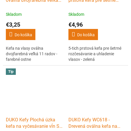
oválna dvojfarebná veľká
prstová kefa pre šetrné
11 radov - farebné ostne
rozčesávanie a uhladenie
vlasov - zelená
Skladom
Skladom
€3,25
€4,96
Do košíka
Do košíka
Kefa na vlasy oválna
5-tich prstová kefa pre šetrné
dvojfarebná veľká 11 radov -
rozčesávanie a uhladenie
farebné ostne
vlasov - zelená
Tip
DUKO Kefy Plochá úzka
DUKO Kefy WC618 -
kefa na vyčesávanie vĺn So
Drevená oválna kefa na