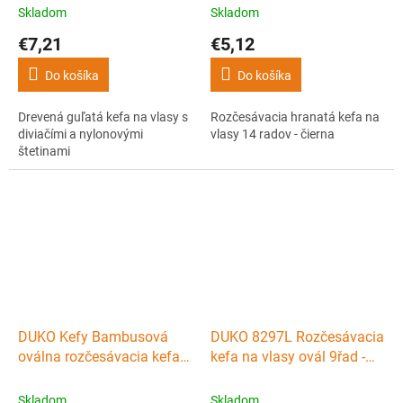
Skladom
Skladom
€7,21
€5,12
Do košíka
Do košíka
Drevená guľatá kefa na vlasy s
Rozčesávacia hranatá kefa na
diviačími a nylonovými
vlasy 14 radov - čierna
štetinami
DUKO Kefy Bambusová
DUKO 8297L Rozčesávacia
oválna rozčesávacia kefa
kefa na vlasy ovál 9řad -
na vlasy 11rad
biela zebra
Skladom
Skladom