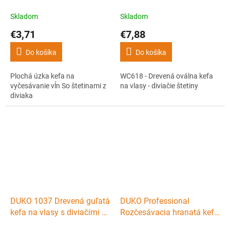
štetinami z diviaka
vlasy - diviačie štetiny
Skladom
Skladom
€3,71
€7,88
Do košíka
Do košíka
Plochá úzka kefa na
WC618 - Drevená oválna kefa
vyčesávanie vĺn So štetinami z
na vlasy - diviačie štetiny
diviaka
DUKO 1037 Drevená guľatá
DUKO Professional
kefa na vlasy s diviačími a
Rozčesávacia hranatá kefa
nylonovými štetinami
na vlasy 14 radov - čierna