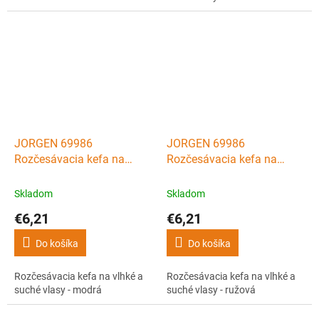
JORGEN 69986
JORGEN 69986
Rozčesávacia kefa na
Rozčesávacia kefa na
vlhké a suché vlasy -
vlhké a suché vlasy -
modrá
ružová
Skladom
Skladom
€6,21
€6,21
Do košíka
Do košíka
Rozčesávacia kefa na vlhké a
Rozčesávacia kefa na vlhké a
suché vlasy - modrá
suché vlasy - ružová