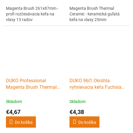
Magenta Brush 261x87mm -
Magenta Brush Thermal
profi rozčesávacia kefa na
Ceramic - keramická guľatá
vlasy 13 radov
kefa na vlasy 25mm
DUKO Professional
DUKO 96I1 Okrúhla
Magenta Brush Thermal
vyhrievacia kefa Fuchsia
Ceramic - keramická guľatá
Ceramic - priemer 43mm
kefa na vlasy 34mm
Skladom
Skladom
€4,67
€4,38
Do košíka
Do košíka