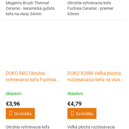
Magenta Brush Thermal
Okrúhla vyhrievacia kefa
Ceramic - keramická guľatá
Fuchsia Ceramic - priemer
kefa na vlasy 34mm
43mm
DUKO 96I2 Okrúhla
DUKO 8298li Veľká plochá
vyhrievacia kefa Fuchsia
rozčesávacia kefa na vlasy
Ceramic - priemer 32mm
13 radov Fuchsia -
261x87mm
Skladom
Skladom
€3,96
€4,79
Do košíka
Do košíka
Okrúhla vyhrievacia kefa
Veľká plochá rozčesávacia