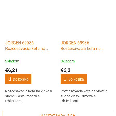
JORGEN 69986
JORGEN 69986
Rozčesávacia kefa na
Rozčesávacia kefa na
vlhké a suché vlasy -
vlhké a suché vlasy -
modrá s trblietkami
ružová s trblietkami
Skladom
Skladom
€6,21
€6,21
Do košíka
Do košíka
Rozčesávacia kefa na vlhké a
Rozčesávacia kefa na vlhké a
suché vlasy - modrá s
suché vlasy - ružová s
trblietkami
trblietkami
NAČÍTAŤ 36 ĎALŠÍCH