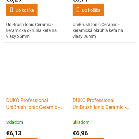
Do košíka
Do košíka
UniBrush Ionic Ceramic -
UniBrush Ionic Ceramic -
keramická okrúhla kefa na
keramická okrúhla kefa na
vlasy 25mm
vlasy 36mm
DUKO Professional
DUKO Professional
UniBrush Ionic Ceramic -
UniBrush Ionic Ceramic -
keramická okrúhla kefa na
keramická okrúhla kefa na
vlasy 44mm
vlasy 52mm
Skladom
Skladom
€6,13
€6,96