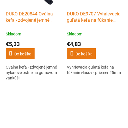
DUKO DE20844 Oválna
DUKO DE9707 Vyhrievacia
kefa - zdvojené jemné
guľatá kefa na fúkanie
nylonové ostne na
vlasov - priemer 25mm
gumovom vankúši
Skladom
Skladom
€5,33
€4,83
Do košíka
Do košíka
Oválna kefa - zdvojené jemné
Vyhrievacia guľatá kefa na
nylonové ostne na gumovom
fúkanie vlasov - priemer 25mm
vankúši