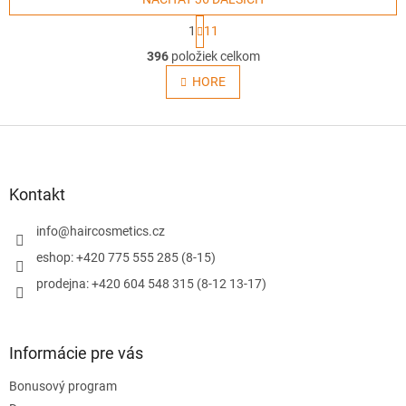
S
1
11
t
O
r
396
položiek celkom
v
á
l
HORE
n
á
k
o
d
v
Z
a
a
c
á
n
i
p
i
e
ä
e
Kontakt
p
t
r
i
info
@
haircosmetics.cz
v
e
k
eshop: +420 775 555 285 (8-15)
y
prodejna: +420 604 548 315 (8-12 13-17)
v
ý
p
i
Informácie pre vás
s
u
Bonusový program