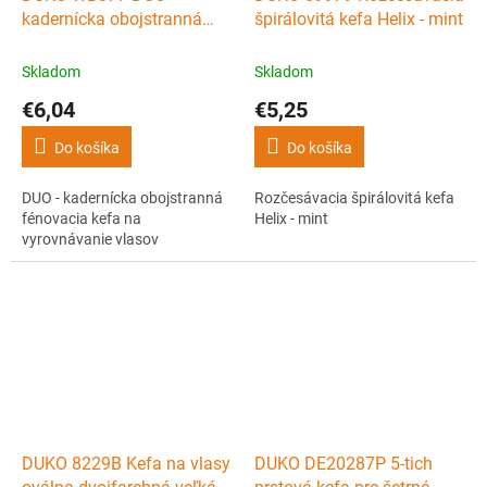
kadernícka obojstranná
špirálovitá kefa Helix - mint
fénovacia kefa na
vyrovnávanie vlasov
Skladom
Skladom
€6,04
€5,25
Do košíka
Do košíka
DUO - kadernícka obojstranná
Rozčesávacia špirálovitá kefa
fénovacia kefa na
Helix - mint
vyrovnávanie vlasov
DUKO 8229B Kefa na vlasy
DUKO DE20287P 5-tich