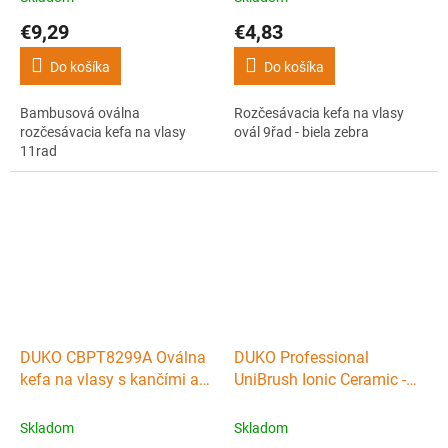
€9,29
€4,83
Do košíka
Do košíka
Bambusová oválna
Rozčesávacia kefa na vlasy
rozčesávacia kefa na vlasy
ovál 9řad - biela zebra
11rad
DUKO CBPT8299A Oválna
DUKO Professional
kefa na vlasy s kančími a
UniBrush Ionic Ceramic -
nylonovými štetinami s
keramická guľatá kefa na
guličkou
vlasy 18mm
Skladom
Skladom