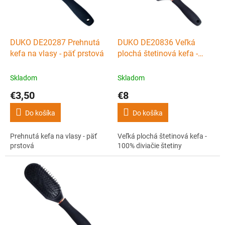
p
r
o
d
DUKO DE20287 Prehnutá
DUKO DE20836 Veľká
u
kefa na vlasy - päť prstová
plochá štetinová kefa -
k
100% diviačie štetiny
t
Skladom
Skladom
o
€3,50
€8
v
Do košíka
Do košíka
Prehnutá kefa na vlasy - päť
Veľká plochá štetinová kefa -
prstová
100% diviačie štetiny