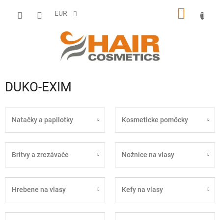
Prejsť
NÁKU
na
EUR
obsah
KOŠÍK
DUKO-EXIM
Natačky a papilotky
Kosmeticke pomôcky
Britvy a zrezávače
Nožnice na vlasy
Hrebene na vlasy
Kefy na vlasy