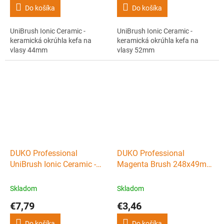
Do košíka
Do košíka
UniBrush Ionic Ceramic -
UniBrush Ionic Ceramic -
keramická okrúhla kefa na
keramická okrúhla kefa na
vlasy 44mm
vlasy 52mm
DUKO Professional
DUKO Professional
UniBrush Ionic Ceramic -
Magenta Brush 248x49mm
keramická okrúhla kefa na
- profi rozčesávacia kefa na
vlasy 62mm
vlasy 7 radov
Skladom
Skladom
€7,79
€3,46
Do košíka
Do košíka