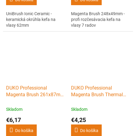
UniBrush Ionic Ceramic -
Magenta Brush 248x49mm -
keramická okrúhla kefa na
profi rozčesávacia kefa na
vlasy 62mm
vlasy 7 radov
DUKO Professional
DUKO Professional
Magenta Brush 261x87mm
Magenta Brush Thermal
- profi rozčesávacia kefa na
Ceramic - keramická guľatá
vlasy 13 radov
kefa na vlasy 25mm
Skladom
Skladom
€6,17
€4,25
Do košíka
Do košíka