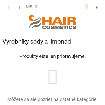
Prejsť
NÁKU
na
EUR
obsah
KOŠÍK
Výrobníky sódy a limonád
Produkty ešte len pripravujeme.
Môžete sa ale pozrieť na ostatné kategórie.