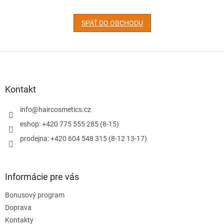
SPÄŤ DO OBCHODU
Z
á
p
ä
Kontakt
t
i
info
@
haircosmetics.cz
e
eshop: +420 775 555 285 (8-15)
prodejna: +420 604 548 315 (8-12 13-17)
Informácie pre vás
Bonusový program
Doprava
Kontakty