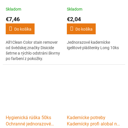
All1Clean Color stain
pláštenky Long 10ks
remover 300 ml
Skladom
Skladom
€7,46
€2,04
Do košíka
Do košíka
All1Clean Color stain remover
Jednorazové kadernícke
od švédskej značky Disicide
igelitové pláštenky Long 10ks
šetrne a rýchlo odstráni škvrny
po farbení z pokožky.
Vegánska, vodná formula bez
alkoholu a amoniaku je
obohatená o aloe vera, ktoré
pokožku upokojuje. "Ready to
use" - tekutý odstraňovač farby
je pripravený na okamžité
použitie.
Hygienická rúška 50ks
Kadernícke potreby
Ochranné jednorazové
Kadernícky profi alobal na