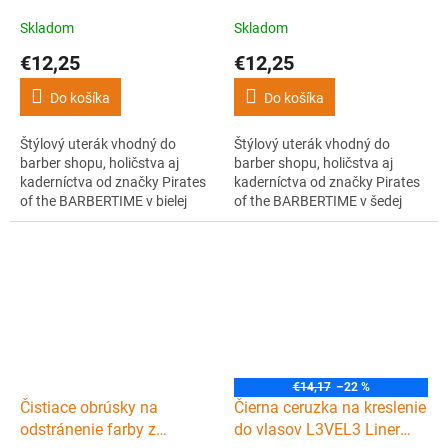
Skladom
Skladom
€12,25
€12,25
Do košíka
Do košíka
Štýlový uterák vhodný do
Štýlový uterák vhodný do
barber shopu, holičstva aj
barber shopu, holičstva aj
kaderníctva od značky Pirates
kaderníctva od značky Pirates
of the BARBERTIME v bielej
of the BARBERTIME v šedej
farbe. Mäkký a príjemný na
farbe. Mäkký a príjemný na
dotyk. Rozmer uteráka je
dotyk. Rozmer uteráka je
50x90 cm.
50x90 cm.
€14,17
–22 %
Čistiace obrúsky na
Čierna ceruzka na kreslenie
odstránenie farby z
do vlasov L3VEL3 Liner