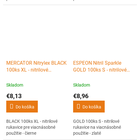
MERCATOR Nitrylex BLACK
ESPEON Nitril Sparkle
100ks XL - nitrilové
GOLD 100ks S - nitrilové
rukavice pre viacnásobné
rukavice na viacnásobné
použitie - čierne
použitie - zlaté
Skladom
Skladom
€8,13
€8,96
Do košíka
Do košíka
BLACK 100ks XL - nitrilové
GOLD 100ks S - nitrilové
rukavice pre viacnásobné
rukavice na viacnásobné
použitie - čierne
použitie - zlaté