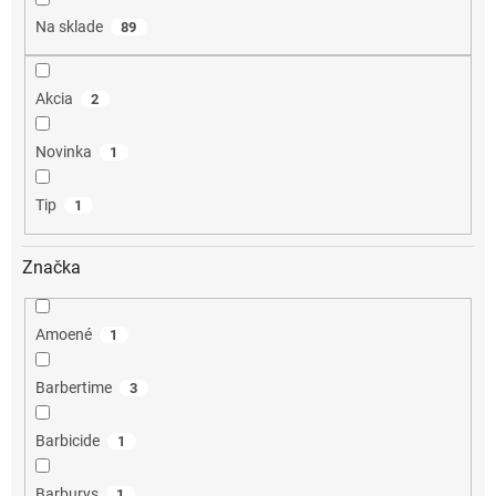
o
Na sklade
89
v
Akcia
2
Novinka
1
Tip
1
Značka
Amoené
1
Barbertime
3
Barbicide
1
Barburys
1