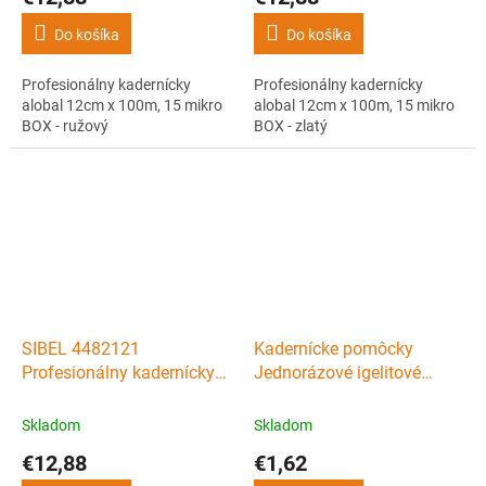
Do košíka
Do košíka
Profesionálny kadernícky
Profesionálny kadernícky
alobal 12cm x 100m, 15 mikro
alobal 12cm x 100m, 15 mikro
BOX - ružový
BOX - zlatý
SIBEL 4482121
Kadernícke pomôcky
Profesionálny kadernícky
Jednorázové igelitové
alobal 12cm x 100m, 15
rukavice 100ks
mikro BOX - fialový
Skladom
Skladom
€12,88
€1,62