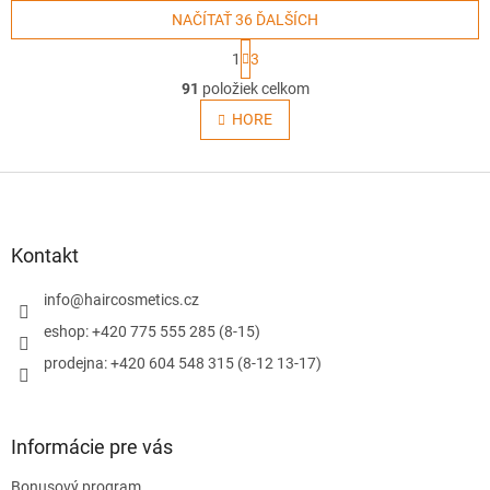
NAČÍTAŤ 36 ĎALŠÍCH
S
1
3
t
O
r
91
položiek celkom
v
á
l
HORE
n
á
k
o
d
v
Z
a
a
c
á
n
i
p
i
e
ä
e
Kontakt
p
t
r
i
info
@
haircosmetics.cz
v
e
k
eshop: +420 775 555 285 (8-15)
y
prodejna: +420 604 548 315 (8-12 13-17)
v
ý
p
i
Informácie pre vás
s
u
Bonusový program