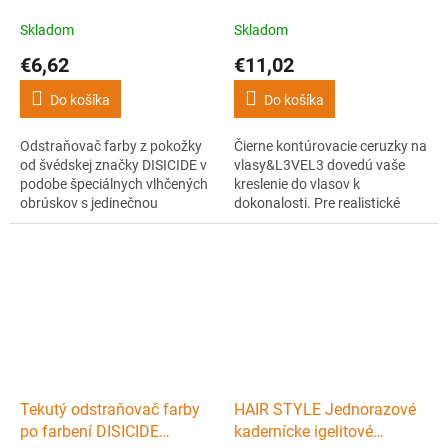
pokožky DISICIDE
pencils Black - 6 ks
All1Clean Hair color
Skladom
Skladom
remover wipes - 100 ks
€6,62
€11,02
Do košíka
Do košíka
Odstraňovač farby z pokožky
Čierne kontúrovacie ceruzky na
od švédskej značky DISICIDE v
vlasy&L3VEL3 dovedú vaše
podobe špeciálnych vlhčených
kreslenie do vlasov k
obrúskov s jedinečnou
dokonalosti. Pre realistické
receptúrou na okamžité
kresby a zložité vzory sú tieto
odstránenie škvŕn po farbení
čierne ceruzky nevyhnutné.
vlasov či fúzov. Balenie
Balenie obsahuje šesť čiernych
obsahuje 100 ks obrúskov.
ceruziek pre skicovanie
jedinečných vzorov do vlasov.
Tekutý odstraňovač farby
HAIR STYLE Jednorazové
po farbení DISICIDE
kadernícke igelitové