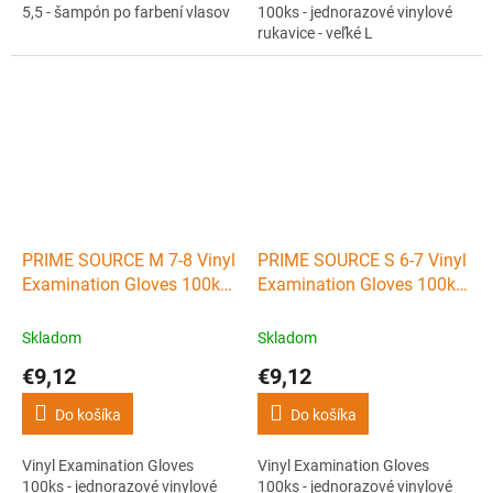
5,5 - šampón po farbení vlasov
100ks - jednorazové vinylové
rukavice - veľké L
PRIME SOURCE M 7-8 Vinyl
PRIME SOURCE S 6-7 Vinyl
Examination Gloves 100ks
Examination Gloves 100ks
- jednorazové vinylové
- jednorazové vinylové
rukavice - stredné M
rukavice - malé S
Skladom
Skladom
€9,12
€9,12
Do košíka
Do košíka
Vinyl Examination Gloves
Vinyl Examination Gloves
100ks - jednorazové vinylové
100ks - jednorazové vinylové