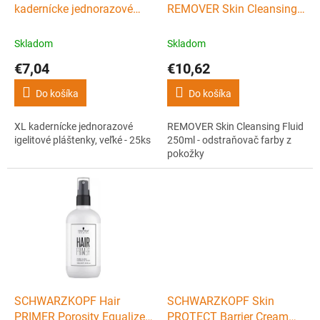
u
kadernícke jednorazové
REMOVER Skin Cleansing
k
igelitové pláštenky, veľké -
Fluid 250ml - odstraňovač
t
25ks
farby z pokožky
Skladom
Skladom
o
€7,04
€10,62
v
Do košíka
Do košíka
XL kadernícke jednorazové
REMOVER Skin Cleansing Fluid
igelitové pláštenky, veľké - 25ks
250ml - odstraňovač farby z
pokožky
SCHWARZKOPF Hair
SCHWARZKOPF Skin
PRIMER Porosity Equalizer
PROTECT Barrier Cream