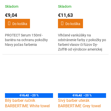
pokožky hlavy počas
Skladom
Skladom
farbenia
€9,04
€11,63
Do košíka
Do košíka
PROTECT Serum 150ml -
Vlhčené vankúšiky na
bariéra na ochranu pokožky
odstránenie farby z pokožky po
hlavy počas farbenia
farbení vlasov či fúzov Dy-
Zoff® od výrobcov americkej
značky BARBICIDE sú
nasýtené jedinečnou
receptúrou na okamžité
odstránenie škvŕn.
€15,42
–20 %
€15,42
–20 %
Bílý barber ručník
Sivý barber uterák
BARBERTIME White towel
BARBERTIME Grey towel