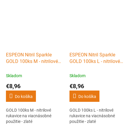
ESPEON Nitril Sparkle
ESPEON Nitril Sparkle
GOLD 100ks M - nitrilové
GOLD 100ks L - nitrilové
rukavice na viacnásobné
rukavice na viacnásobné
použitie - zlaté
použitie - zlaté
Skladom
Skladom
€8,96
€8,96
Do košíka
Do košíka
GOLD 100ks M - nitrilové
GOLD 100ks L - nitrilové
rukavice na viacnásobné
rukavice na viacnásobné
použitie - zlaté
použitie - zlaté