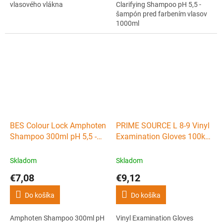
vlasového vlákna
Clarifying Shampoo pH 5,5 -
šampón pred farbením vlasov
1000ml
BES Colour Lock Amphoten
PRIME SOURCE L 8-9 Vinyl
Shampoo 300ml pH 5,5 -
Examination Gloves 100ks
šampón po farbení vlasov
- jednorazové vinylové
rukavice - veľké L
Skladom
Skladom
€7,08
€9,12
Do košíka
Do košíka
Amphoten Shampoo 300ml pH
Vinyl Examination Gloves