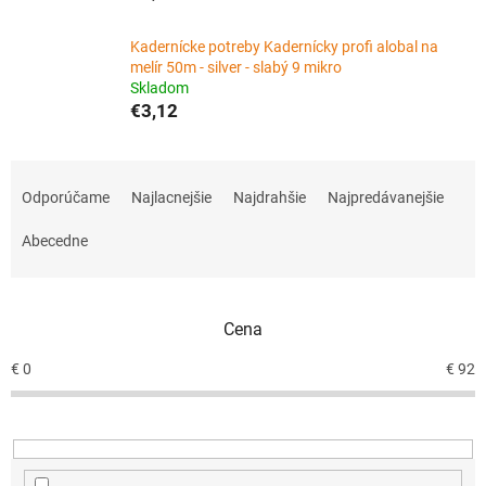
Kadernícke potreby Kadernícky profi alobal na
melír 50m - silver - slabý 9 mikro
Skladom
€3,12
R
a
Odporúčame
Najlacnejšie
Najdrahšie
Najpredávanejšie
d
e
Abecedne
n
i
e
Cena
p
r
€
0
€
92
o
d
u
k
t