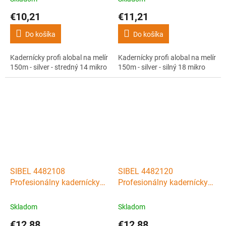
€10,21
€11,21
Do košíka
Do košíka
Kadernícky profi alobal na melír
Kadernícky profi alobal na melír
150m - silver - stredný 14 mikro
150m - silver - silný 18 mikro
SIBEL 4482108
SIBEL 4482120
Profesionálny kadernícky
Profesionálny kadernícky
alobal 12cm x 100m, 15
alobal 12cm x 100m, 15
mikro BOX - ružový
mikro BOX - zlatý
Skladom
Skladom
€12,88
€12,88