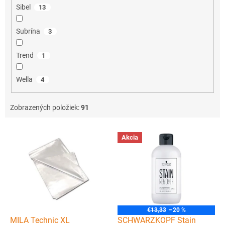
Sibel
13
Subrína
3
Trend
1
Wella
4
Zobrazených položiek:
91
V
Akcia
ý
p
i
s
p
r
o
€13,33
–20 %
d
MILA Technic XL
SCHWARZKOPF Stain