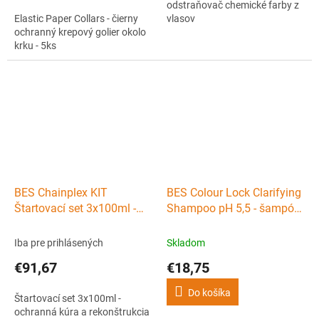
odstraňovač chemické farby z
Elastic Paper Collars - čierny
vlasov
ochranný krepový golier okolo
krku - 5ks
BES Chainplex KIT
BES Colour Lock Clarifying
Štartovací set 3x100ml -
Shampoo pH 5,5 - šampón
ochranná kúra a
pred farbením vlasov
rekonštrukcia vlasového
1000ml
Iba pre prihlásených
Skladom
vlákna
€91,67
€18,75
Do košíka
Štartovací set 3x100ml -
ochranná kúra a rekonštrukcia