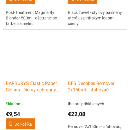
Post-Treatment Magma By
Black Towel - štýlový bavlnený
Blondor 500ml - ošetrenie po
uterák s pirátskym logom -
farbení a melíru
čierny
BARBURYS Elastic Paper
BES Decobes Remover
Collars - čierny ochranný
2x150ml - sťahovač,
krepový golier okolo krku -
odstraňovač chemické
5ks
farby z vlasov
Skladom
Iba pre prihlásených
€9,54
€22,08
Do košíka
Remover 2x150ml - sťahovač,