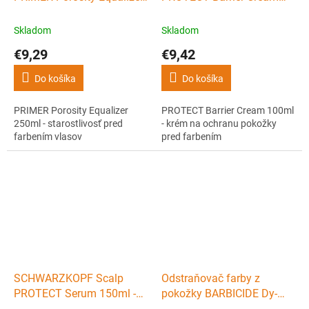
250ml - starostlivosť pred
100ml - krém na ochranu
farbením vlasov
pokožky pred farbením
Skladom
Skladom
€9,29
€9,42
Do košíka
Do košíka
PRIMER Porosity Equalizer
PROTECT Barrier Cream 100ml
250ml - starostlivosť pred
- krém na ochranu pokožky
farbením vlasov
pred farbením
SCHWARZKOPF Scalp
Odstraňovač farby z
PROTECT Serum 150ml -
pokožky BARBICIDE Dy-
bariéra na ochranu
Zoff Pads - 80 ks