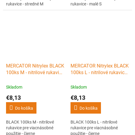
rukavice - stredné M
rukavice - malé S
MERCATOR Nitrylex BLACK
MERCATOR Nitrylex BLACK
100ks M - nitrilové rukavice
100ks L - nitrilové rukavice
pre viacnásobné použitie -
pre viacnásobné použitie -
čierne
čierne
Skladom
Skladom
€8,13
€8,13
Do košíka
Do košíka
BLACK 100ks M - nitrilové
BLACK 100ks L - nitrilové
rukavice pre viacnásobné
rukavice pre viacnásobné
použitie - čierne
použitie - čierne