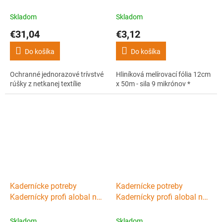
trívstvé rúšky z netkanej
melír 50m - silver - slabý 9
textílie
mikro
Skladom
Skladom
€31,04
€3,12
Do košíka
Do košíka
Ochranné jednorazové trívstvé
Hliníková melírovací fólia 12cm
rúšky z netkanej textílie
x 50m - sila 9 mikrónov *
Kadernícke potreby
Kadernícke potreby
Kadernícky profi alobal na
Kadernícky profi alobal na
melír 150m - silver - stredný
melír 150m - silver - silný
14 mikro
18 mikro
Skladom
Skladom