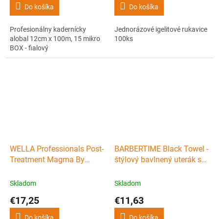
Do košíka
Do košíka
Profesionálny kadernícky
Jednorázové igelitové rukavice
alobal 12cm x 100m, 15 mikro
100ks
BOX - fialový
WELLA Professionals Post-
BARBERTIME Black Towel -
Treatment Magma By
štýlový bavlnený uterák s
Blondor 500ml - ošetrenie
pirátskym logom - čierny
po farbení a melíru
Skladom
Skladom
€17,25
€11,63
Do košíka
Do košíka