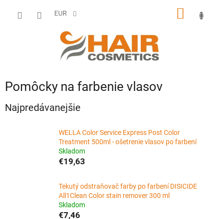
Prejsť
NÁKU
na
EUR
obsah
KOŠÍK
Pomôcky na farbenie vlasov
Najpredávanejšie
WELLA Color Service Express Post Color
Treatment 500ml - ošetrenie vlasov po farbení
Skladom
€19,63
Tekutý odstraňovač farby po farbení DISICIDE
All1Clean Color stain remover 300 ml
Skladom
€7,46