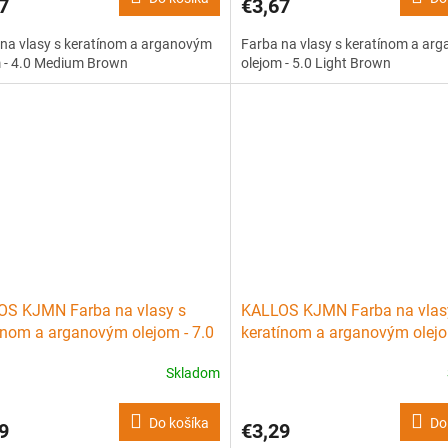
7
€3,67
na vlasy s keratínom a arganovým
Farba na vlasy s keratínom a ar
m - 4.0 Medium Brown
olejom - 5.0 Light Brown
OS KJMN Farba na vlasy s
KALLOS KJMN Farba na vlas
ínom a arganovým olejom - 7.0
keratínom a arganovým olejo
um Blond
Light Blond
Skladom
Do košíka
Do
9
€3,29