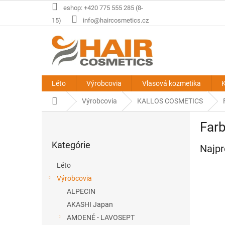
Prejsť
eshop: +420 775 555 285 (8-
na
15)
info@haircosmetics.cz
obsah
Léto
Výrobcovia
Vlasová kozmetika
K
Domov
Výrobcovia
KALLOS COSMETICS
B
Farb
o
Preskočiť
č
Kategórie
kategórie
Najpr
n
ý
Léto
p
Výrobcovia
a
ALPECIN
n
e
AKASHI Japan
l
AMOENÉ - LAVOSEPT