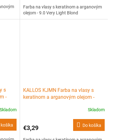
ganovým
Farba na vlasy s keratínom a arganovým
olejom - 9.0 Very Light Blond
y s
KALLOS KJMN Farba na vlasy s
m -
keratínom a arganovým olejom -
6.00 Dark Blond Plus
Skladom
Skladom
 košíka
Do košíka
€3,29
ganovým
Farba na vlasy s keratínom a arganovým