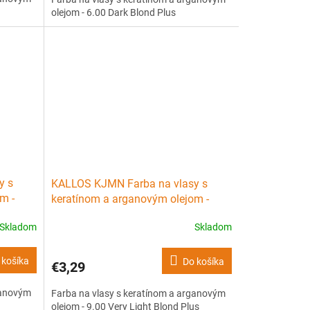
olejom - 6.00 Dark Blond Plus
y s
KALLOS KJMN Farba na vlasy s
m -
keratínom a arganovým olejom -
9.00 Very Light Blond Plus
Skladom
Skladom
 košíka
Do košíka
€3,29
ganovým
Farba na vlasy s keratínom a arganovým
olejom - 9.00 Very Light Blond Plus