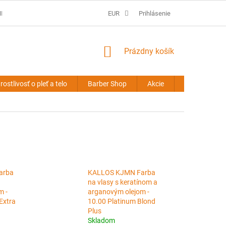
É PODMIENKY
PREDLŽOVANIE VLASOV - OBCHODNÉ PODMIENKY
EUR
Prihlásenie
NÁKUPNÝ
Prázdny košík
KOŠÍK
rostlivosť o pleť a telo
Barber Shop
Akcie
Novinky
arba
KALLOS KJMN Farba
na vlasy s keratínom a
m -
arganovým olejom -
Extra
10.00 Platinum Blond
Plus
Skladom