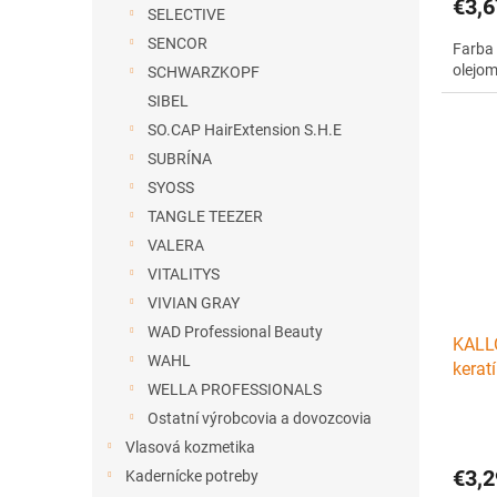
€3,6
SELECTIVE
SENCOR
Farba 
olejo
SCHWARZKOPF
SIBEL
SO.CAP HairExtension S.H.E
SUBRÍNA
SYOSS
TANGLE TEEZER
VALERA
VITALITYS
VIVIAN GRAY
WAD Professional Beauty
KALL
WAHL
kerat
WELLA PROFESSIONALS
Medi
Ostatní výrobcovia a dovozcovia
Vlasová kozmetika
€3,2
Kadernícke potreby