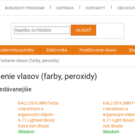
BONUSOVÝ PROGRAM
DOPRAVA
KONTAKTY
OBCHODN
HĽADAŤ
adernícke potreby
Elektronika
Predlžovanie vlasov
Sta
Farbenie vlasov (farby, peroxidy)
enie vlasov (farby, peroxidy)
edávanejšie
KALLOS KJMN Farba
KALLOS KJMN F
s keratínom a
s keratínom a
arganovým olejom -
arganovým olejo
9.11 Lightest Blond
8.11 Light Blond 
Extra Ash Shade
Ash Shade
Skladom
Skladom