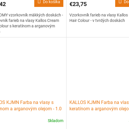
Do košíka
Do
42
€23,75
MY vzorkovník mäkkých doskách -
Vzorkovník farieb na vlasy Kallo
vník farieb na vlasy Kallos Cream
Hair Colour - v tvrdých doskách
olour s keratínom a arganovým
m
OS KJMN Farba na vlasy s
KALLOS KJMN Farba na vlas
ínom a arganovým olejom - 1.0
keratínom a arganovým olejo
Very Dark Brown
Skladom