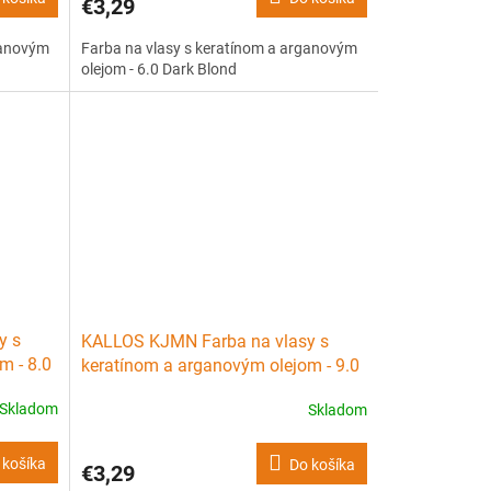
€3,29
ganovým
Farba na vlasy s keratínom a arganovým
olejom - 6.0 Dark Blond
y s
KALLOS KJMN Farba na vlasy s
m - 8.0
keratínom a arganovým olejom - 9.0
Very Light Blond
Skladom
Skladom
 košíka
Do košíka
€3,29