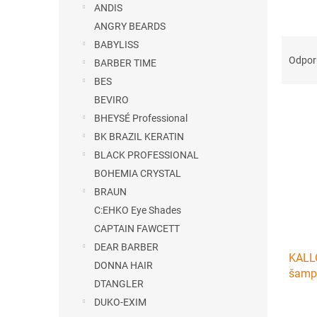
ANDIS
ANGRY BEARDS
R
BABYLISS
a
Odpo
BARBER TIME
d
BES
e
BEVIRO
V
n
ý
BHEYSÉ Professional
i
p
e
BK BRAZIL KERATIN
i
p
BLACK PROFESSIONAL
s
r
BOHEMIA CRYSTAL
p
o
BRAUN
r
d
C:EHKO Eye Shades
o
u
d
k
CAPTAIN FAWCETT
u
t
DEAR BARBER
KALL
k
o
DONNA HAIR
šamp
t
v
DTANGLER
o
DUKO-EXIM
v