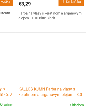
 košíka
Do košíka
€3,29
s Cream
Farba na vlasy s keratínom a arganovým
olejom - 1.10 Blue Black
y s
KALLOS KJMN Farba na vlasy s
m - 2.0
keratínom a arganovým olejom - 3.0
Dark Brown
Skladom
Skladom