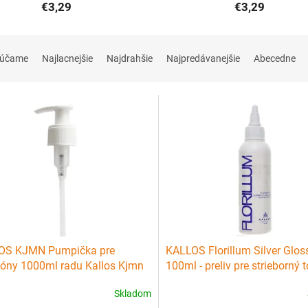
€3,29
€3,29
rúčame
Najlacnejšie
Najdrahšie
Najpredávanejšie
Abecedne
OS KJMN Pumpička pre
KALLOS Florillum Silver Glos
óny 1000ml radu Kallos Kjmn
100ml - preliv pre strieborný 
lesk vlasov
Skladom