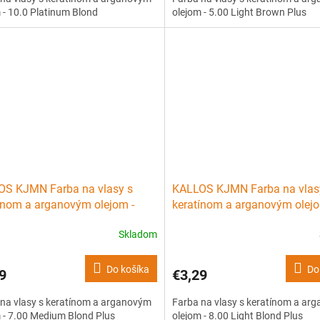
 - 10.0 Platinum Blond
olejom - 5.00 Light Brown Plus
OS KJMN Farba na vlasy s
KALLOS KJMN Farba na vlas
ínom a arganovým olejom -
keratínom a arganovým olejo
Medium Blond Plus
8.00 Light Blond Plus
Skladom
Do košíka
Do
9
€3,29
na vlasy s keratínom a arganovým
Farba na vlasy s keratínom a ar
 - 7.00 Medium Blond Plus
olejom - 8.00 Light Blond Plus