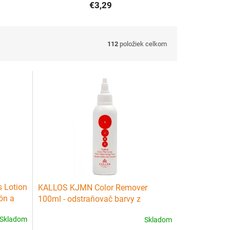
€3,29
112
položiek celkom
s Lotion
KALLOS KJMN Color Remover
tón a
100ml - odstraňovač barvy z
pokožky
Skladom
Skladom