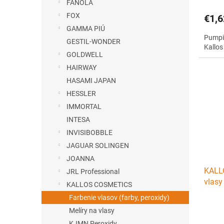
FANOLA
FOX
€1,6
GAMMA PIÚ
Pumpi
GESTIL-WONDER
Kallos
GOLDWELL
HAIRWAY
HASAMI JAPAN
HESSLER
IMMORTAL
INTESA
INVISIBOBBLE
JAGUAR SOLINGEN
JOANNA
KALLO
JRL Professional
vlasy
KALLOS COSMETICS
kerat
Farbenie vlasov (farby, peroxidy)
Melíry na vlasy
KJMN Peroxidy