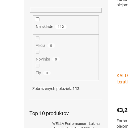
olejom
Na sklade
112
Akcia
0
Novinka
0
Tip
0
KALL
kerat
7.00 
Zobrazených položiek:
112
€3,2
Top 10 produktov
Farba 
WELLA Performance - Lak na
olejom