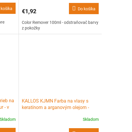
 košíka
Do košíka
€1,92
pre
Color Remover 100ml - odstraňovač barvy
z pokožky
rieb na
KALLOS KJMN Farba na vlasy s
r - v
keratínom a arganovým olejom -
1.10 Blue Black
Skladom
Skladom