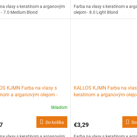
na vlasy s keratínom a arganovým
Farba na vlasy s keratínom a ar
 - 7.0 Medium Blond
olejom - 8.0 Light Blond
OS KJMN Farba na vlasy s
KALLOS KJMN Farba na vlas
ínom a arganovým olejom -
keratínom a arganovým olejo
Platinum Blond
5.00 Light Brown Plus
Skladom
Do košíka
Do
7
€3,29
na vlasy s keratínom a arganovým
Farba na vlasy s keratínom a ar