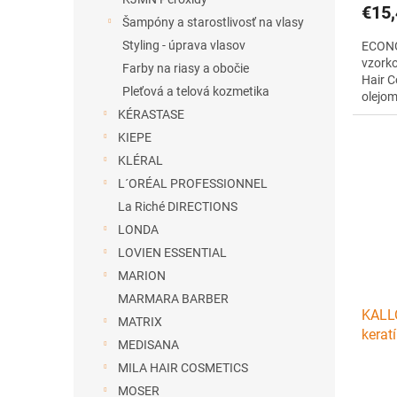
€15,
Šampóny a starostlivosť na vlasy
Styling - úprava vlasov
ECONO
vzorko
Farby na riasy a obočie
Hair C
Pleťová a telová kozmetika
olejo
KÉRASTASE
KIEPE
KLÉRAL
L´ORÉAL PROFESSIONNEL
La Riché DIRECTIONS
LONDA
LOVIEN ESSENTIAL
MARION
MARMARA BARBER
KALL
MATRIX
kerat
MEDISANA
Black
MILA HAIR COSMETICS
MOSER