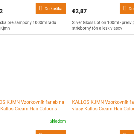
Do košíka
Do
2
€2,87
čka pre šampóny 1000ml radu
Silver Gloss Lotion 100ml - preliv 
 Kjmn
strieborný tón a lesk vlasov
S KJMN Vzorkovník farieb na
KALLOS KJMN Vzorkovník fa
 Kallos Cream Hair Colour s
vlasy Kallos Cream Hair Colou
ínom a arganovým olejom
tvrdých doskách
Skladom