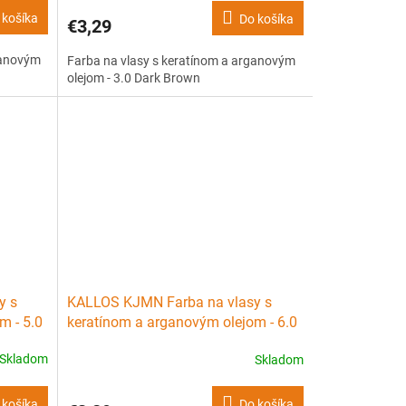
 košíka
Do košíka
€3,29
ganovým
Farba na vlasy s keratínom a arganovým
olejom - 3.0 Dark Brown
y s
KALLOS KJMN Farba na vlasy s
m - 5.0
keratínom a arganovým olejom - 6.0
Dark Blond
Skladom
Skladom
 košíka
Do košíka