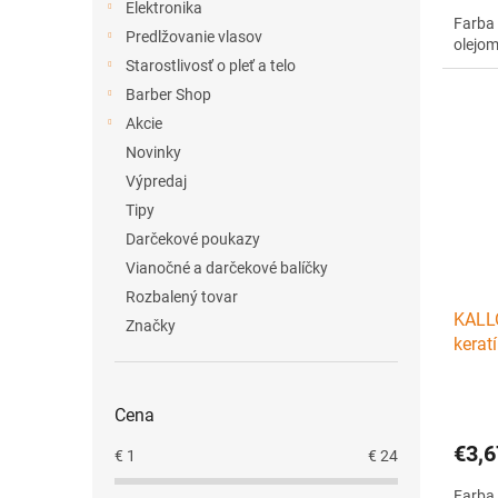
Elektronika
Farba 
Predlžovanie vlasov
olejom
Starostlivosť o pleť a telo
Barber Shop
Akcie
Novinky
Výpredaj
Tipy
Darčekové poukazy
Vianočné a darčekové balíčky
Rozbalený tovar
KALL
Značky
kerat
10.0 
Cena
€3,6
€
1
€
24
Farba 