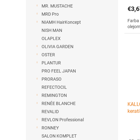
MR. MUSTACHE
€3,6
MRD Pro
Farba 
NIAMH HairKoncept
olejom
NISH MAN
OLAPLEX
OLIVIA GARDEN
OSTER
PLANTUR
PRO FEEL JAPAN
PRORASO
REFECTOCIL
REMINGTON
RENÉE BLANCHE
KALL
kerat
REVALID
Medi
REVLON Professional
RONNEY
SALON KOMPLET