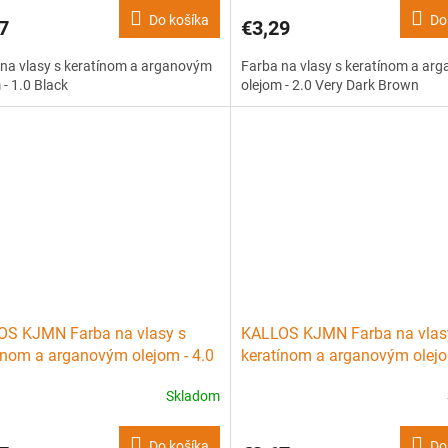
Do košíka
Do
7
€3,29
na vlasy s keratínom a arganovým
Farba na vlasy s keratínom a ar
 - 1.0 Black
olejom - 2.0 Very Dark Brown
OS KJMN Farba na vlasy s
KALLOS KJMN Farba na vlas
ínom a arganovým olejom - 4.0
keratínom a arganovým olejo
um Brown
Light Brown
Skladom
Do košíka
Do