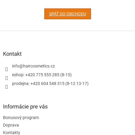
SPÄŤ DO OBCHODU
Z
á
p
ä
Kontakt
t
i
info
@
haircosmetics.cz
e
eshop: +420 775 555 285 (8-15)
prodejna: +420 604 548 315 (8-12 13-17)
Informácie pre vás
Bonusový program
Doprava
Kontakty