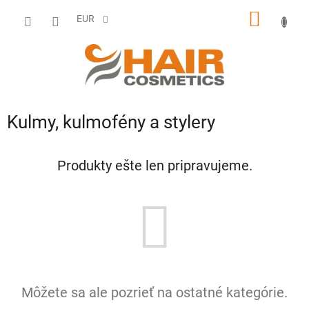
Prejsť
NÁKU
na
EUR
obsah
KOŠÍK
Kulmy, kulmofény a stylery
Produkty ešte len pripravujeme.
Môžete sa ale pozrieť na ostatné kategórie.