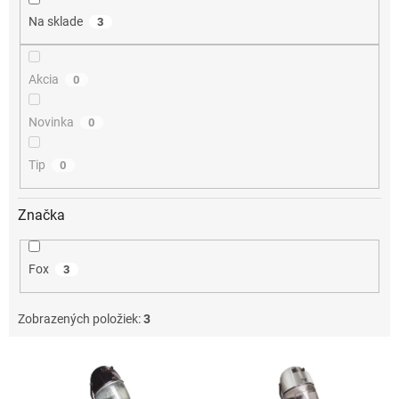
o
Na sklade
3
v
Akcia
0
Novinka
0
Tip
0
Značka
Fox
3
Zobrazených položiek:
3
V
ý