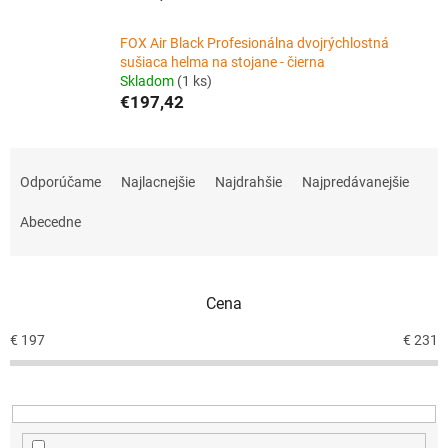
FOX Air Black Profesionálna dvojrýchlostná
sušiaca helma na stojane - čierna
Skladom
(1 ks)
€197,42
R
a
Odporúčame
Najlacnejšie
Najdrahšie
Najpredávanejšie
d
e
Abecedne
n
i
e
Cena
p
r
€
197
€
231
o
d
u
k
t