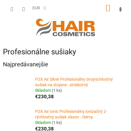
Prejsť
NÁKU
na
EUR
obsah
KOŠÍK
Profesionálne sušiaky
Najpredávanejšie
FOX Air Silver Profesionálny dvojrýchlostný
sušiak na stojane - strieborný
Skladom
(1 ks)
€230,38
FOX Air Ionic Profesionálny ionizačný 2-
rýchlostný sušiak vlasov - čierny
Skladom
(1 ks)
€230,38