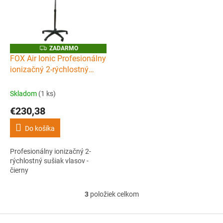
Z
ZADARMO
A
FOX Air Ionic Profesionálny
D
ionizačný 2-rýchlostný
A
R
sušiak vlasov - čierny
M
O
Skladom
(1 ks)
€230,38
Do košíka
Profesionálny ionizačný 2-
rýchlostný sušiak vlasov -
čierny
3
položiek celkom
O
v
l
Z