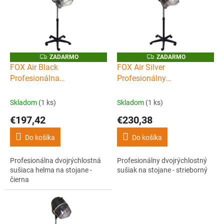
p
i
s
p
r
o
Z
Z
ZADARMO
ZADARMO
A
A
d
FOX Air Black
FOX Air Silver
D
D
u
Profesionálna
Profesionálny
A
A
R
R
k
dvojrýchlostná sušiaca
dvojrýchlostný sušiak na
M
M
t
O
O
helma na stojane - čierna
stojane - strieborný
Skladom
(1 ks)
Skladom
(1 ks)
o
€197,42
€230,38
v
Do košíka
Do košíka
Profesionálna dvojrýchlostná
Profesionálny dvojrýchlostný
sušiaca helma na stojane -
sušiak na stojane - strieborný
čierna