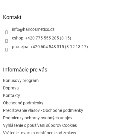
á
á
d
p
a
ä
Kontakt
c
t
i
i
info
@
haircosmetics.cz
e
e
p
eshop: +420 775 555 285 (8-15)
r
prodejna: +420 604 548 315 (8-12 13-17)
v
k
y
v
Informácie pre vás
ý
p
Bonusový program
i
s
Doprava
u
Kontakty
Obchodné podmienky
Predlžovanie vlasov - Obchodné podmienky
Podmienky ochrany osobných údajov
Vyhlásenie o používaní súborov Cookies
Vrátenie tovaru a odstúpenie od zmluvy