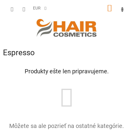
Prejsť
NÁKU
na
EUR
obsah
KOŠÍK
Espresso
Produkty ešte len pripravujeme.
Môžete sa ale pozrieť na ostatné kategórie.