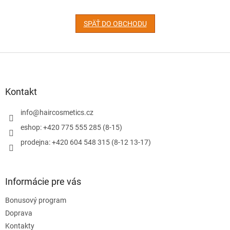
SPÄŤ DO OBCHODU
Z
á
p
ä
Kontakt
t
i
info
@
haircosmetics.cz
e
eshop: +420 775 555 285 (8-15)
prodejna: +420 604 548 315 (8-12 13-17)
Informácie pre vás
Bonusový program
Doprava
Kontakty