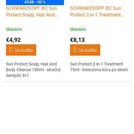
€7,29
–32 %
SCHWARZKOPF BC Sun
SCHWARZKOPF BC Sun
Protect Scalp, Hair And
Protect 2-in-1 Treatment
Body Cleanse 100ml -
75ml - intenzívna kúra po
slnečný šampón 3v1
slnení
Skladom
Skladom
€4,92
€8,13
Do košíka
Do košíka
Sun Protect Scalp, Hair And
Sun Protect 2-in-1 Treatment
Body Cleanse 100ml - slnečný
75ml - intenzívna kúra po slnení
šampón 3v1