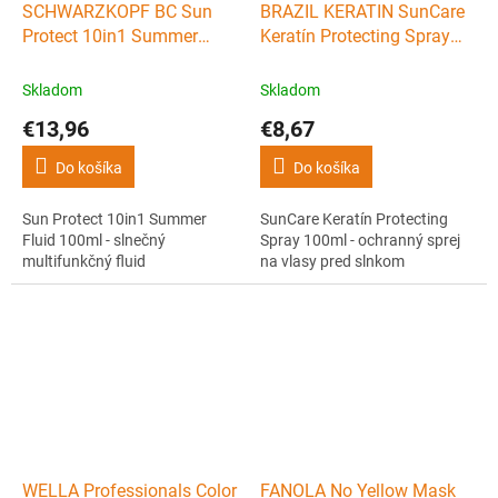
SCHWARZKOPF BC Sun
BRAZIL KERATIN SunCare
Protect 10in1 Summer
Keratín Protecting Spray
Fluid 100ml - slnečný
100ml - ochranný sprej na
multifunkčný fluid
vlasy pred slnkom
Skladom
Skladom
€13,96
€8,67
Do košíka
Do košíka
Sun Protect 10in1 Summer
SunCare Keratín Protecting
Fluid 100ml - slnečný
Spray 100ml - ochranný sprej
multifunkčný fluid
na vlasy pred slnkom
WELLA Professionals Color
FANOLA No Yellow Mask