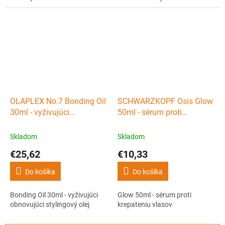
OLAPLEX No.7 Bonding Oil
SCHWARZKOPF Osis Glow
30ml - vyživujúci
50ml - sérum proti
obnovujúci stylingový olej
krepateniu vlasov
Skladom
Skladom
€25,62
€10,33
Do košíka
Do košíka
Bonding Oil 30ml - vyživujúci
Glow 50ml - sérum proti
obnovujúci stylingový olej
krepateniu vlasov