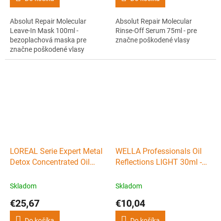
Absolut Repair Molecular
Absolut Repair Molecular
Leave-In Mask 100ml -
Rinse-Off Serum 75ml - pre
bezoplachová maska pre
značne poškodené vlasy
značne poškodené vlasy
LOREAL Serie Expert Metal
WELLA Professionals Oil
Detox Concentrated Oil
Reflections LIGHT 30ml -
50ml - koncentrovaný
Luxusný ľahký olej na
ochranný olej na vlasy
vlasy
Skladom
Skladom
€25,67
€10,04
Do košíka
Do košíka