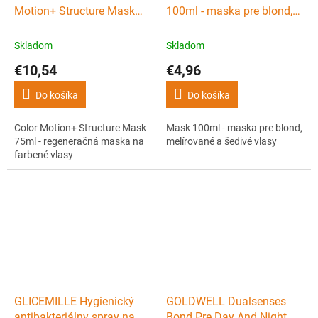
Motion+ Structure Mask
100ml - maska pre blond,
75ml - regeneračná maska
melírované a šedivé vlasy
na farbené vlasy
Skladom
Skladom
€10,54
€4,96
Do košíka
Do košíka
Color Motion+ Structure Mask
Mask 100ml - maska pre blond,
75ml - regeneračná maska na
melírované a šedivé vlasy
farbené vlasy
GLICEMILLE Hygienický
GOLDWELL Dualsenses
antibakteriálny spray na
Bond Pre Day And Night