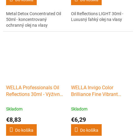
Metal Detox Concentrated Oil
Oil Reflections LIGHT 30ml -
50ml - koncentrovaný
Luxusný ľahký olej na vlasy
ochranný olej na vlasy
WELLA Professionals Oil
WELLA Invigo Color
Reflections 30ml - Výživný
Brilliance Fine Vibrant
olej na zvýraznenie farby
Color Mask 75ml - kora pre
vlasov
farbené vlasy
Skladom
Skladom
€8,83
€6,29
Do košíka
Do košíka