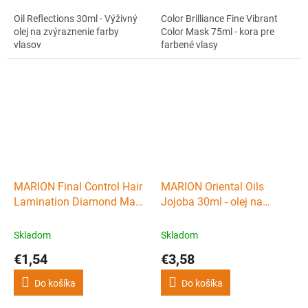
Oil Reflections 30ml - Výživný
Color Brilliance Fine Vibrant
olej na zvýraznenie farby
Color Mask 75ml - kora pre
vlasov
farbené vlasy
MARION Final Control Hair
MARION Oriental Oils
Lamination Diamond Mask
Jojoba 30ml - olej na
20ml - maska pre
regeneráciu vlasov
diamantový lesk vlasov
Skladom
Skladom
€1,54
€3,58
Do košíka
Do košíka