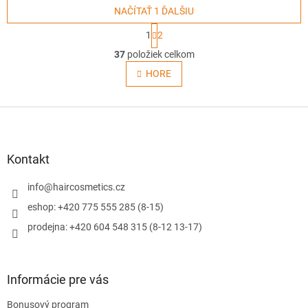
NAČÍTAŤ 1 ĎALŠIU
S
1
2
t
O
r
37
položiek celkom
v
á
l
HORE
n
á
k
o
d
v
Z
a
a
c
á
n
i
p
i
e
ä
e
Kontakt
p
t
r
i
info
@
haircosmetics.cz
v
e
k
eshop: +420 775 555 285 (8-15)
y
prodejna: +420 604 548 315 (8-12 13-17)
v
ý
p
i
Informácie pre vás
s
u
Bonusový program