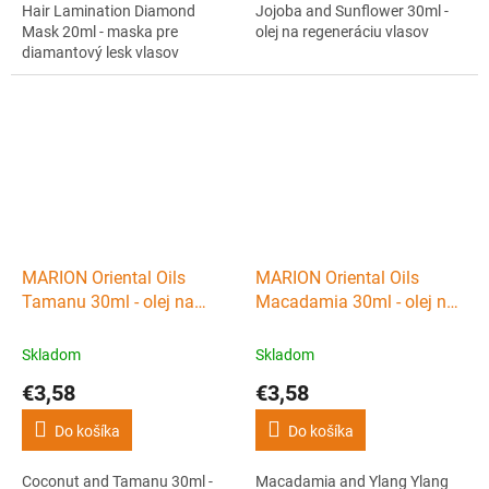
Hair Lamination Diamond
Jojoba and Sunflower 30ml -
Mask 20ml - maska pre
olej na regeneráciu vlasov
diamantový lesk vlasov
MARION Oriental Oils
MARION Oriental Oils
Tamanu 30ml - olej na
Macadamia 30ml - olej na
spevnenie vlasov
výživu vlasov
Skladom
Skladom
€3,58
€3,58
Do košíka
Do košíka
Coconut and Tamanu 30ml -
Macadamia and Ylang Ylang