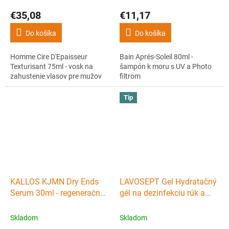
mužov
€35,08
€11,17
Do košíka
Do košíka
Homme Cire D'Epaisseur
Bain Aprés-Soleil 80ml -
Texturisant 75ml - vosk na
šampón k moru s UV a Photo
zahustenie vlasov pre mužov
filtrom
Tip
KALLOS KJMN Dry Ends
LAVOSEPT Gel Hydratačný
Serum 30ml - regeneračné
gél na dezinfekciu rúk a
sérum na končeky vlasov
kože 50ml - zelený s vôňou
citrónu
Skladom
Skladom