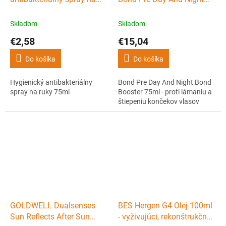
ruky 75ml
Bond Booster 75ml - proti
lámaniu a štiepeniu
Skladom
Skladom
končekov vlasov
€2,58
€15,04
Do košíka
Do košíka
Hygienický antibakteriálny
Bond Pre Day And Night Bond
spray na ruky 75ml
Booster 75ml - proti lámaniu a
štiepeniu končekov vlasov
GOLDWELL Dualsenses
BES Hergen G4 Olej 100ml
Sun Reflects After Sun
- vyživujúci, rekonštrukčny