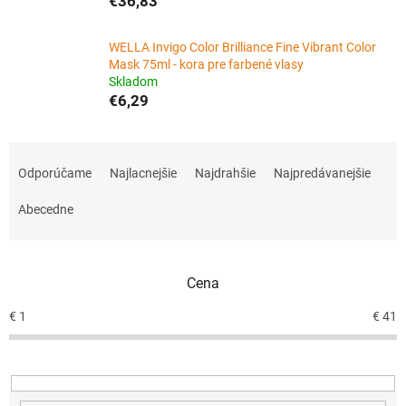
€36,83
WELLA Invigo Color Brilliance Fine Vibrant Color
Mask 75ml - kora pre farbené vlasy
Skladom
€6,29
R
a
Odporúčame
Najlacnejšie
Najdrahšie
Najpredávanejšie
d
e
Abecedne
n
i
e
Cena
p
r
€
1
€
41
o
d
u
k