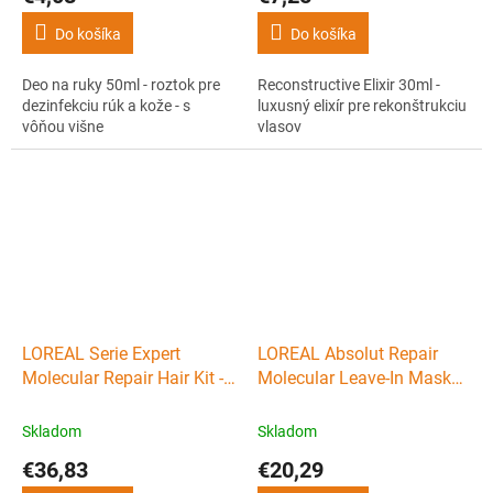
Do košíka
Do košíka
Deo na ruky 50ml - roztok pre
Reconstructive Elixir 30ml -
dezinfekciu rúk a kože - s
luxusný elixír pre rekonštrukciu
vôňou višne
vlasov
LOREAL Serie Expert
LOREAL Absolut Repair
Molecular Repair Hair Kit -
Molecular Leave-In Mask
cestovná sada pre značne
50ml - bezoplach maska
poškodené vlasy
pre velmi poškodené vlasy
Skladom
Skladom
€36,83
€20,29