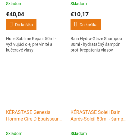
olej pre vlnité a kučeravé
hydratačný šampón proti
Skladom
Skladom
vlasy
krepateniu vlasov
€40,04
€10,17
Do košíka
Do košíka
Huile Sublime Repair 50ml -
Bain Hydra-Glaze Shampoo
vyživujúci olej pre vlnité a
80ml - hydratačný šampón
kučeravé vlasy
proti krepateniu vlasov
KÉRASTASE Genesis
KÉRASTASE Soleil Bain
Homme Cire D'Epaisseur
Aprés-Soleil 80ml - šampón
Texturisant 75ml - vosk na
k moru s UV a Photo filtrom
zahustenie vlasov pre
Skladom
Skladom