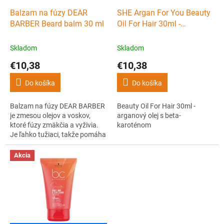
o
d
Balzam na fúzy DEAR
SHE Argan For You Beauty
u
BARBER Beard balm 30 ml
Oil For Hair 30ml -
k
arganový olej s beta-
t
karoténom
Skladom
Skladom
o
€10,38
€10,38
v
Do košíka
Do košíka
Balzam na fúzy DEAR BARBER
Beauty Oil For Hair 30ml -
je zmesou olejov a voskov,
arganový olej s beta-
ktoré fúzy zmäkčia a vyživia.
karoténom
Je ľahko tužiaci, takže pomáha
so stylingom fúzov.
Akcia