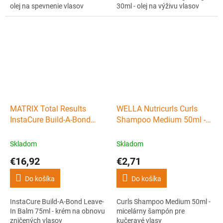
olej na spevnenie vlasov
30ml - olej na výživu vlasov
MATRIX Total Results
WELLA Nutricurls Curls
InstaCure Build-A-Bond
Shampoo Medium 50ml -
Leave-In Balm 75ml - krém
micelárny šampón pre
na obnovu zničených
kučeravé vlasy
Skladom
Skladom
vlasov
€16,92
€2,71
Do košíka
Do košíka
InstaCure Build-A-Bond Leave-
Curls Shampoo Medium 50ml -
In Balm 75ml - krém na obnovu
micelárny šampón pre
zničených vlasov
kučeravé vlasy