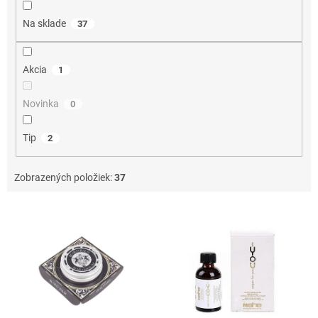
t
o
Na sklade
37
v
Akcia
1
Novinka
0
Tip
2
Zobrazených položiek:
37
V
ý
p
i
s
p
r