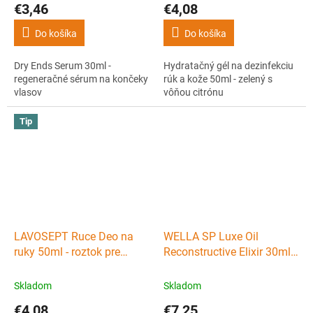
€3,46
€4,08
Do košíka
Do košíka
Dry Ends Serum 30ml -
Hydratačný gél na dezinfekciu
regeneračné sérum na končeky
rúk a kože 50ml - zelený s
vlasov
vôňou citrónu
Tip
LAVOSEPT Ruce Deo na
WELLA SP Luxe Oil
ruky 50ml - roztok pre
Reconstructive Elixir 30ml -
dezinfekciu rúk a kože - s
luxusný elixír pre
vôňou višne
rekonštrukciu vlasov
Skladom
Skladom
€4,08
€7,25