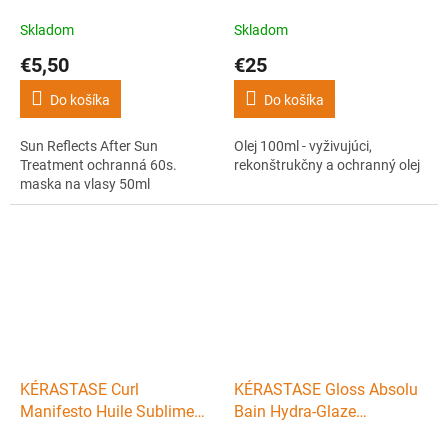
Treatment ochranná 60s.
a ochranný olej
maska na vlasy 50ml
Skladom
Skladom
€5,50
€25
Do košíka
Do košíka
Sun Reflects After Sun
Olej 100ml - vyživujúci,
Treatment ochranná 60s.
rekonštrukčny a ochranný olej
maska na vlasy 50ml
KÉRASTASE Curl
KÉRASTASE Gloss Absolu
Manifesto Huile Sublime
Bain Hydra-Glaze
Repair 50ml - vyživujúci
Shampoo 80ml -