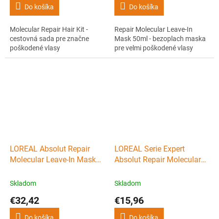
Do košíka
Do košíka
Molecular Repair Hair Kit -
Repair Molecular Leave-In
cestovná sada pre značne
Mask 50ml - bezoplach maska
poškodené vlasy
pre velmi poškodené vlasy
LOREAL Absolut Repair
LOREAL Serie Expert
Molecular Leave-In Mask
Absolut Repair Molecular
100ml - bezoplach maska
Rinse-Off Serum 75ml - pre
pre velmi poškodené vlasy
značne poškodené vlasy
Skladom
Skladom
€32,42
€15,96
Do košíka
Do košíka